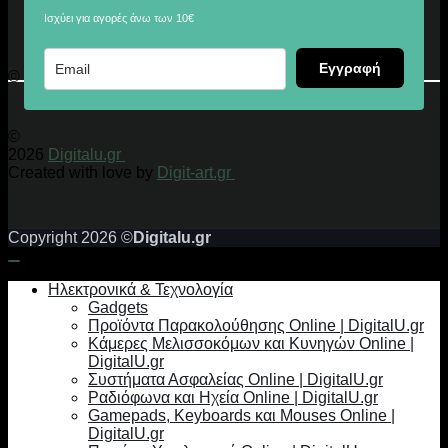
Ισχύει για αγορές άνω των 10€
Εγγραφή
© 2026 Digitalu.gr
©
2026
Digitalu.gr
Created with love by
Digit-art.gr
Copyright 2026 ©
Digitalu.gr
Ηλεκτρονικά & Τεχνολογία
Gadgets
Προϊόντα Παρακολούθησης Online | DigitalU.gr
Κάμερες Μελισσοκόμων και Κυνηγών Online |
DigitalU.gr
Συστήματα Ασφαλείας Online | DigitalU.gr
Ραδιόφωνα και Ηχεία Online | DigitalU.gr
Gamepads, Keyboards και Mouses Online |
DigitalU.gr