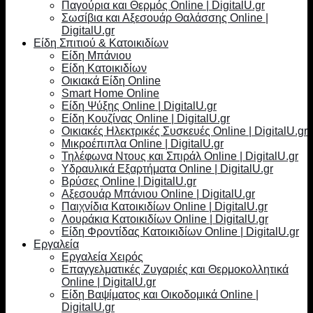
Παγούρια και Θερμός Online | DigitalU.gr
Σωσίβια και Αξεσουάρ Θαλάσσης Online |
DigitalU.gr
Είδη Σπιτιού & Κατοικιδίων
Είδη Μπάνιου
Είδη Κατοικιδίων
Οικιακά Είδη Online
Smart Home Online
Είδη Ψύξης Online | DigitalU.gr
Είδη Κουζίνας Online | DigitalU.gr
Οικιακές Ηλεκτρικές Συσκευές Online | DigitalU.gr
Μικροέπιπλα Online | DigitalU.gr
Τηλέφωνα Ντους και Σπιράλ Online | DigitalU.gr
Υδραυλικά Εξαρτήματα Online | DigitalU.gr
Βρύσες Online | DigitalU.gr
Αξεσουάρ Μπάνιου Online | DigitalU.gr
Παιχνίδια Κατοικιδίων Online | DigitalU.gr
Λουράκια Κατοικιδίων Online | DigitalU.gr
Είδη Φροντίδας Κατοικιδίων Online | DigitalU.gr
Εργαλεία
Εργαλεία Χειρός
Επαγγελματικές Ζυγαριές και Θερμοκολλητικά
Online | DigitalU.gr
Είδη Βαψίματος και Οικοδομικά Online |
DigitalU.gr