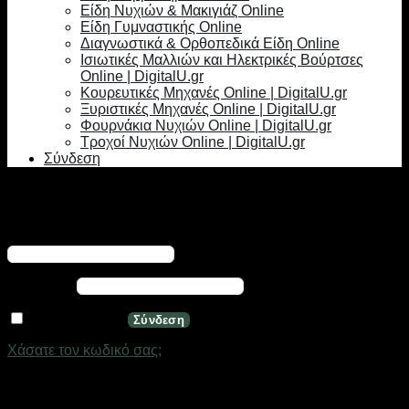
Είδη Νυχιών & Μακιγιάζ Online
Είδη Γυμναστικής Online
Διαγνωστικά & Ορθοπεδικά Είδη Online
Ισιωτικές Μαλλιών και Ηλεκτρικές Βούρτσες
Online | DigitalU.gr
Κουρευτικές Μηχανές Online | DigitalU.gr
Ξυριστικές Μηχανές Online | DigitalU.gr
Φουρνάκια Νυχιών Online | DigitalU.gr
Τροχοί Νυχιών Online | DigitalU.gr
Σύνδεση
Σύνδεση
Απαιτείται
Όνομα χρήστη ή διεύθυνση email
*
Απαιτείται
Κωδικός
*
Να με θυμάσαι
Σύνδεση
Χάσατε τον κωδικό σας;
Εγγραφή