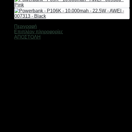
-
008822
-
Black
ποσότητα
Περιγραφή
Επιπλέον πληροφορίες
ΑΠΟΣΤΟΛΗ
Powerbank Awei μεγάλης χωρητικότητας 10.000mah, με
λειτουργία γρήγορης φόρτισης στα 22.5W και σε πρακτικό
μέγεθος για εύκολη μεταφορά παντού.
Διαθέτει 1 θύρα Type C και ενσωματωμένο καλώδιο
φόρτισης Type C για να μην χρειάζεται να μεταφέρεται
ξεχωριστά το καλώδιό σας.
Χαρακτηριστικά:
1 θύρα Type C,
Ψηφιακή οθόνη ένδειξης μπαταρίας,
Προστασία υπερφόρτισης,
Υλικό: ABS.
Ισχύς Φόρτισης: 22,5W,
TYPE-C port input: 12V1.5A 9V2A 5V2.5A