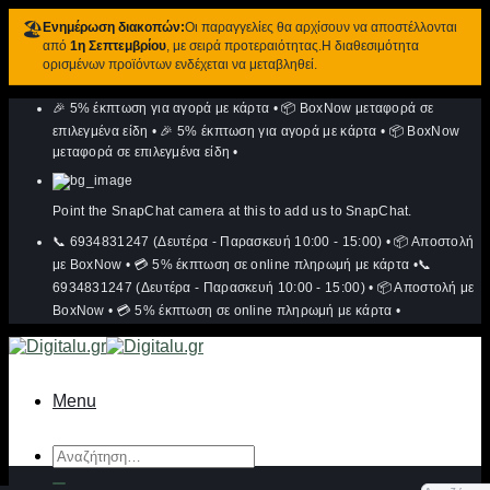
🏖️
Ενημέρωση διακοπών:
Οι παραγγελίες θα αρχίσουν να αποστέλλονται
από
1η Σεπτεμβρίου
, με σειρά προτεραιότητας.Η διαθεσιμότητα
ορισμένων προϊόντων ενδέχεται να μεταβληθεί.
Μετάβαση
🎉 5% έκπτωση για αγορά με κάρτα
•
📦 BoxNow μεταφορά σε
στο
περιεχόμενο
επιλεγμένα είδη
•
🎉 5% έκπτωση για αγορά με κάρτα
•
📦 BoxNow
μεταφορά σε επιλεγμένα είδη
•
Point the SnapChat camera at this to add us to SnapChat.
📞 6934831247 (Δευτέρα - Παρασκευή 10:00 - 15:00)
•
📦 Αποστολή
με BoxNow
•
💳 5% έκπτωση σε online πληρωμή με κάρτα
•
📞
6934831247 (Δευτέρα - Παρασκευή 10:00 - 15:00)
•
📦 Αποστολή με
BoxNow
•
💳 5% έκπτωση σε online πληρωμή με κάρτα
•
Menu
Αναζήτηση
για: