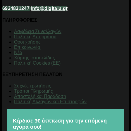
6934831247
info@digitalu.gr
ΠΛΗΡΟΦΟΡΙΕΣ
Aσφάλεια Συναλλαγών
Πολιτική Απορρήτου
Όροι χρήσης
Επικοινωνία
Νέα
Χάρτης Ιστοσελίδας
Πολιτική Cookies (ΕΕ)
ΕΞΥΠΗΡΕΤΗΣΗ ΠΕΛΑΤΩΝ
Συχνές ερωτήσεις
Τρόποι Πληρωμής
Αποστολή και Παράδοση
Πολιτική Αλλαγών και Επιστροφών
Κέρδισε 3€ έκπτωση για την επόμενη
αγορά σου!