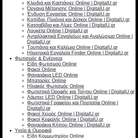
Κλειδιά και Καστάνιες Online | DigitalU.gr
Όργανα Μέτρησης Online | DigitalU.gr
Ένδυση Εργασίας Online | DigitalU.gr
Κοπίδια, Πριόνια και Δίσκοι Online | DigitalU.gr
Κατσαβίδια και Λίμες Online | DigitalU.gr
Λουκέτα Online | DigitalU.gr
Ανταλλακτικά Εργαλείων και Αναλώσιμα Online |
DigitalU.gr
Τρυπάνια και Καλέμια Online | DigitalU.gr
Ηλεκτρικά Εργαλεία Finder Online | DigitalU.gr
Φωτισμός & Ενέργεια
Είδη Φωτισμού Online
Φακοί Online
Φαναράκια LED Online
Μπαταρίες Online
Ηλιακός Φωτισμός Online
Φωτιστικά Οροφής και Τοίχου Online | DigitalU.gr
Λάμπες LED Online | DigitalU.gr
Φωτιστικά Γραφείου και Πορτατίφ Online |
DigitalU.gr
Φακοί Χειρός Online | DigitalU.gr
Φακοί Κεφαλής Online | DigitalU.gr
Φαναράκια Κήπου Online | DigitalU.gr
Υγεία & Ομορφιά
Είδη Κομμωτηρίου Online