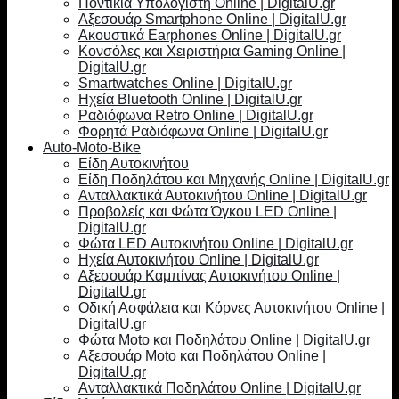
Ποντίκια Υπολογιστή Online | DigitalU.gr
Αξεσουάρ Smartphone Online | DigitalU.gr
Ακουστικά Earphones Online | DigitalU.gr
Κονσόλες και Χειριστήρια Gaming Online |
DigitalU.gr
Smartwatches Online | DigitalU.gr
Ηχεία Bluetooth Online | DigitalU.gr
Ραδιόφωνα Retro Online | DigitalU.gr
Φορητά Ραδιόφωνα Online | DigitalU.gr
Auto-Moto-Bike
Είδη Αυτοκινήτου
Είδη Ποδηλάτου και Μηχανής Online | DigitalU.gr
Ανταλλακτικά Αυτοκινήτου Online | DigitalU.gr
Προβολείς και Φώτα Όγκου LED Online |
DigitalU.gr
Φώτα LED Αυτοκινήτου Online | DigitalU.gr
Ηχεία Αυτοκινήτου Online | DigitalU.gr
Αξεσουάρ Καμπίνας Αυτοκινήτου Online |
DigitalU.gr
Οδική Ασφάλεια και Κόρνες Αυτοκινήτου Online |
DigitalU.gr
Φώτα Moto και Ποδηλάτου Online | DigitalU.gr
Αξεσουάρ Moto και Ποδηλάτου Online |
DigitalU.gr
Ανταλλακτικά Ποδηλάτου Online | DigitalU.gr