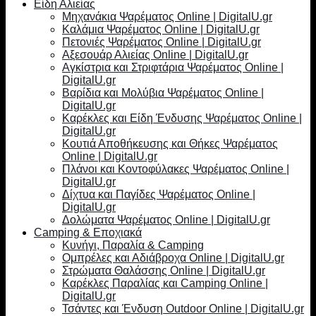
Είδη Αλιείας
Μηχανάκια Ψαρέματος Online | DigitalU.gr
Καλάμια Ψαρέματος Online | DigitalU.gr
Πετονιές Ψαρέματος Online | DigitalU.gr
Αξεσουάρ Αλιείας Online | DigitalU.gr
Αγκίστρια και Στριφτάρια Ψαρέματος Online |
DigitalU.gr
Βαρίδια και Μολύβια Ψαρέματος Online |
DigitalU.gr
Καρέκλες και Είδη Ένδυσης Ψαρέματος Online |
DigitalU.gr
Κουτιά Αποθήκευσης και Θήκες Ψαρέματος
Online | DigitalU.gr
Πλάνοι και Κοντοφύλακες Ψαρέματος Online |
DigitalU.gr
Δίχτυα και Παγίδες Ψαρέματος Online |
DigitalU.gr
Δολώματα Ψαρέματος Online | DigitalU.gr
Camping & Εποχιακά
Κυνήγι, Παραλία & Camping
Ομπρέλες και Αδιάβροχα Online | DigitalU.gr
Στρώματα Θαλάσσης Online | DigitalU.gr
Καρέκλες Παραλίας και Camping Online |
DigitalU.gr
Τσάντες και Ένδυση Outdoor Online | DigitalU.gr