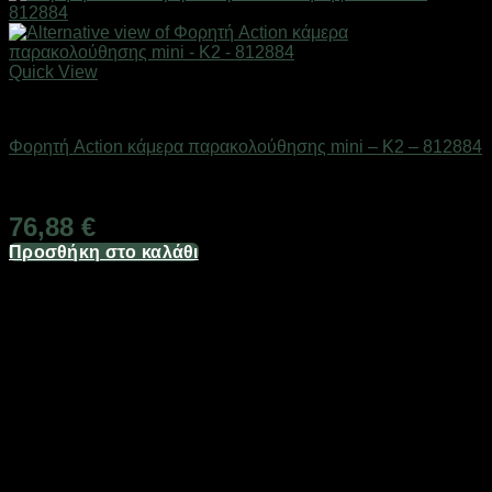
Quick View
Action κάμερες
Φορητή Action κάμερα παρακολούθησης mini – K2 – 812884
Διαθέσιμο από 1-3 ημέρες
76,88
€
Προσθήκη στο καλάθι