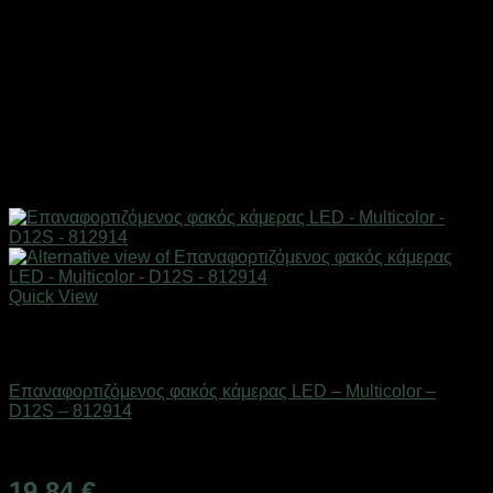
Quick View
Εξαντλημένο
Action κάμερες
Επαναφορτιζόμενος φακός κάμερας LED – Multicolor –
D12S – 812914
Διαθέσιμο από 1-3 ημέρες
19,84
€