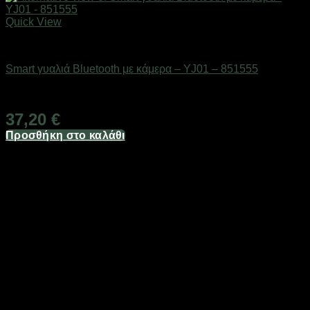
Quick View
Action κάμερες
Smart γυαλιά Bluetooth με κάμερα – YJ01 – 851555
Διαθέσιμο από 1-3 ημέρες
37,20
€
Προσθήκη στο καλάθι