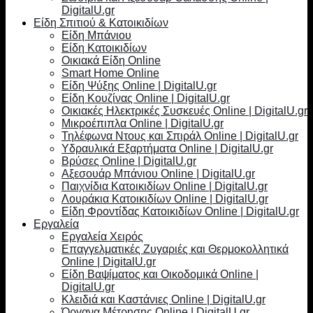
DigitalU.gr
Είδη Σπιτιού & Κατοικιδίων
Είδη Μπάνιου
Είδη Κατοικιδίων
Οικιακά Είδη Online
Smart Home Online
Είδη Ψύξης Online | DigitalU.gr
Είδη Κουζίνας Online | DigitalU.gr
Οικιακές Ηλεκτρικές Συσκευές Online | DigitalU.gr
Μικροέπιπλα Online | DigitalU.gr
Τηλέφωνα Ντους και Σπιράλ Online | DigitalU.gr
Υδραυλικά Εξαρτήματα Online | DigitalU.gr
Βρύσες Online | DigitalU.gr
Αξεσουάρ Μπάνιου Online | DigitalU.gr
Παιχνίδια Κατοικιδίων Online | DigitalU.gr
Λουράκια Κατοικιδίων Online | DigitalU.gr
Είδη Φροντίδας Κατοικιδίων Online | DigitalU.gr
Εργαλεία
Εργαλεία Χειρός
Επαγγελματικές Ζυγαριές και Θερμοκολλητικά
Online | DigitalU.gr
Είδη Βαψίματος και Οικοδομικά Online |
DigitalU.gr
Κλειδιά και Καστάνιες Online | DigitalU.gr
Όργανα Μέτρησης Online | DigitalU.gr