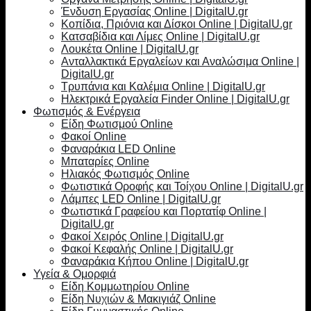
Ένδυση Εργασίας Online | DigitalU.gr
Κοπίδια, Πριόνια και Δίσκοι Online | DigitalU.gr
Κατσαβίδια και Λίμες Online | DigitalU.gr
Λουκέτα Online | DigitalU.gr
Ανταλλακτικά Εργαλείων και Αναλώσιμα Online |
DigitalU.gr
Τρυπάνια και Καλέμια Online | DigitalU.gr
Ηλεκτρικά Εργαλεία Finder Online | DigitalU.gr
Φωτισμός & Ενέργεια
Είδη Φωτισμού Online
Φακοί Online
Φαναράκια LED Online
Μπαταρίες Online
Ηλιακός Φωτισμός Online
Φωτιστικά Οροφής και Τοίχου Online | DigitalU.gr
Λάμπες LED Online | DigitalU.gr
Φωτιστικά Γραφείου και Πορτατίφ Online |
DigitalU.gr
Φακοί Χειρός Online | DigitalU.gr
Φακοί Κεφαλής Online | DigitalU.gr
Φαναράκια Κήπου Online | DigitalU.gr
Υγεία & Ομορφιά
Είδη Κομμωτηρίου Online
Είδη Νυχιών & Μακιγιάζ Online