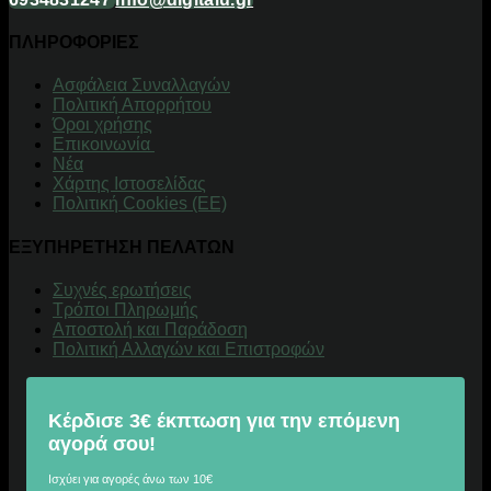
ΠΛΗΡΟΦΟΡΙΕΣ
Aσφάλεια Συναλλαγών
Πολιτική Απορρήτου
Όροι χρήσης
Επικοινωνία
Νέα
Χάρτης Ιστοσελίδας
Πολιτική Cookies (ΕΕ)
ΕΞΥΠΗΡΕΤΗΣΗ ΠΕΛΑΤΩΝ
Συχνές ερωτήσεις
Τρόποι Πληρωμής
Αποστολή και Παράδοση
Πολιτική Αλλαγών και Επιστροφών
Κέρδισε 3€ έκπτωση για την επόμενη
αγορά σου!
Ισχύει για αγορές άνω των 10€