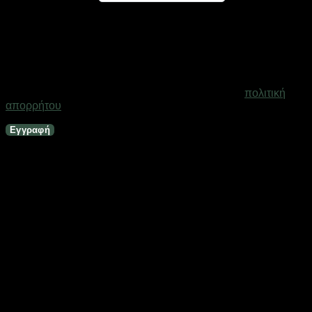
Ένας σύνδεσμος για να ορίσετε νέο κωδικό πρόσβασης θα
σταλεί στη διεύθυνση email σας
Τα προσωπικά σας δεδομένα θα χρησιμοποιηθούν για την
υποστήριξη της εμπειρίας σας σε ολόκληρο τον ιστότοπο, για
τη διαχείριση της πρόσβασης στο λογαριασμό σας και για
άλλους σκοπούς που περιγράφονται στη σελίδα
πολιτική
απορρήτου
.
Εγγραφή