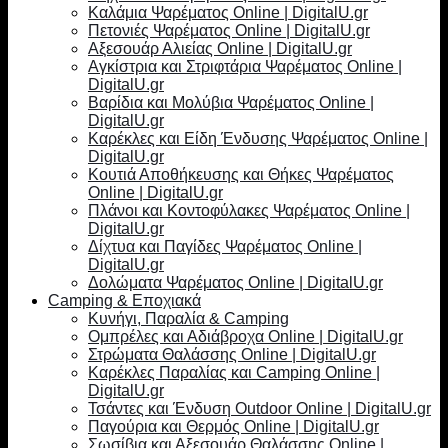
Καλάμια Ψαρέματος Online | DigitalU.gr
Πετονιές Ψαρέματος Online | DigitalU.gr
Αξεσουάρ Αλιείας Online | DigitalU.gr
Αγκίστρια και Στριφτάρια Ψαρέματος Online |
DigitalU.gr
Βαρίδια και Μολύβια Ψαρέματος Online |
DigitalU.gr
Καρέκλες και Είδη Ένδυσης Ψαρέματος Online |
DigitalU.gr
Κουτιά Αποθήκευσης και Θήκες Ψαρέματος
Online | DigitalU.gr
Πλάνοι και Κοντοφύλακες Ψαρέματος Online |
DigitalU.gr
Δίχτυα και Παγίδες Ψαρέματος Online |
DigitalU.gr
Δολώματα Ψαρέματος Online | DigitalU.gr
Camping & Εποχιακά
Κυνήγι, Παραλία & Camping
Ομπρέλες και Αδιάβροχα Online | DigitalU.gr
Στρώματα Θαλάσσης Online | DigitalU.gr
Καρέκλες Παραλίας και Camping Online |
DigitalU.gr
Τσάντες και Ένδυση Outdoor Online | DigitalU.gr
Παγούρια και Θερμός Online | DigitalU.gr
Σωσίβια και Αξεσουάρ Θαλάσσης Online |