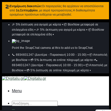
🏖️
Ενημέρωση διακοπών:
Οι παραγγελίες θα αρχίσουν να αποστέλλονται
από
1η Σεπτεμβρίου
, με σειρά προτεραιότητας.Η διαθεσιμότητα
ορισμένων προϊόντων ενδέχεται να μεταβληθεί.
Μετάβαση
🎉 5% έκπτωση για αγορά με κάρτα
•
📦 BoxNow μεταφορά σε
στο
περιεχόμενο
επιλεγμένα είδη
•
🎉 5% έκπτωση για αγορά με κάρτα
•
📦 BoxNow
μεταφορά σε επιλεγμένα είδη
•
Point the SnapChat camera at this to add us to SnapChat.
📞 6934831247 (Δευτέρα - Παρασκευή 10:00 - 15:00)
•
📦 Αποστολή
με BoxNow
•
💳 5% έκπτωση σε online πληρωμή με κάρτα
•
📞
6934831247 (Δευτέρα - Παρασκευή 10:00 - 15:00)
•
📦 Αποστολή με
BoxNow
•
💳 5% έκπτωση σε online πληρωμή με κάρτα
•
Menu
Αναζήτηση
για: