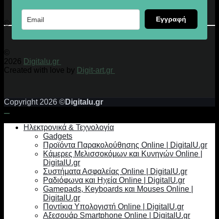
Εγγραφή
© 2026 Digitalu.gr
©
2026
Digitalu.gr
Created with love by
Digit-art.gr
Copyright 2026 ©
Digitalu.gr
Ηλεκτρονικά & Τεχνολογία
Gadgets
Προϊόντα Παρακολούθησης Online | DigitalU.gr
Κάμερες Μελισσοκόμων και Κυνηγών Online |
DigitalU.gr
Συστήματα Ασφαλείας Online | DigitalU.gr
Ραδιόφωνα και Ηχεία Online | DigitalU.gr
Gamepads, Keyboards και Mouses Online |
DigitalU.gr
Ποντίκια Υπολογιστή Online | DigitalU.gr
Αξεσουάρ Smartphone Online | DigitalU.gr