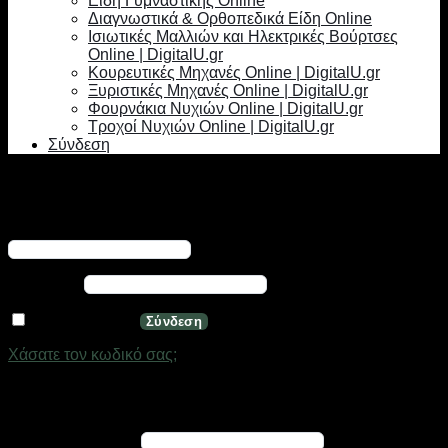
Είδη Γυμναστικής Online
Διαγνωστικά & Ορθοπεδικά Είδη Online
Ισιωτικές Μαλλιών και Ηλεκτρικές Βούρτσες
Online | DigitalU.gr
Κουρευτικές Μηχανές Online | DigitalU.gr
Ξυριστικές Μηχανές Online | DigitalU.gr
Φουρνάκια Νυχιών Online | DigitalU.gr
Τροχοί Νυχιών Online | DigitalU.gr
Σύνδεση
Σύνδεση
Απαιτείται
Όνομα χρήστη ή διεύθυνση email
*
Απαιτείται
Κωδικός
*
Να με θυμάσαι
Σύνδεση
Χάσατε τον κωδικό σας;
Εγγραφή
Απαιτείται
Διεύθυνση email
*