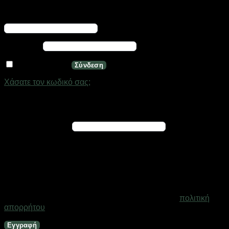
Απαιτείται
Όνομα χρήστη ή διεύθυνση email
*
Απαιτείται
Κωδικός
*
Να με θυμάσαι
Σύνδεση
Χάσατε τον κωδικό σας;
Εγγραφή
Απαιτείται
Διεύθυνση email
*
Ένας σύνδεσμος για να ορίσετε νέο κωδικό πρόσβασης θα
σταλεί στη διεύθυνση email σας
Τα προσωπικά σας δεδομένα θα χρησιμοποιηθούν για την
υποστήριξη της εμπειρίας σας σε ολόκληρο τον ιστότοπο, για
τη διαχείριση της πρόσβασης στο λογαριασμό σας και για
άλλους σκοπούς που περιγράφονται στη σελίδα
πολιτική
απορρήτου
.
Εγγραφή