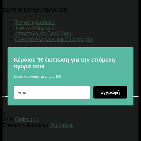
ΕΞΥΠΗΡΕΤΗΣΗ ΠΕΛΑΤΩΝ
Συχνές ερωτήσεις
Τρόποι Πληρωμής
Αποστολή και Παράδοση
Πολιτική Αλλαγών και Επιστροφών
Κέρδισε 3€ έκπτωση για την επόμενη
αγορά σου!
Ισχύει για αγορές άνω των 10€
Εγγραφή
© 2026 Digitalu.gr
©
2026
Digitalu.gr
Created with love by
Digit-art.gr