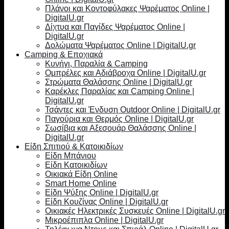
Πλάνοι και Κοντοφύλακες Ψαρέματος Online |
DigitalU.gr
Δίχτυα και Παγίδες Ψαρέματος Online |
DigitalU.gr
Δολώματα Ψαρέματος Online | DigitalU.gr
Camping & Εποχιακά
Κυνήγι, Παραλία & Camping
Ομπρέλες και Αδιάβροχα Online | DigitalU.gr
Στρώματα Θαλάσσης Online | DigitalU.gr
Καρέκλες Παραλίας και Camping Online |
DigitalU.gr
Τσάντες και Ένδυση Outdoor Online | DigitalU.gr
Παγούρια και Θερμός Online | DigitalU.gr
Σωσίβια και Αξεσουάρ Θαλάσσης Online |
DigitalU.gr
Είδη Σπιτιού & Κατοικιδίων
Είδη Μπάνιου
Είδη Κατοικιδίων
Οικιακά Είδη Online
Smart Home Online
Είδη Ψύξης Online | DigitalU.gr
Είδη Κουζίνας Online | DigitalU.gr
Οικιακές Ηλεκτρικές Συσκευές Online | DigitalU.gr
Μικροέπιπλα Online | DigitalU.gr