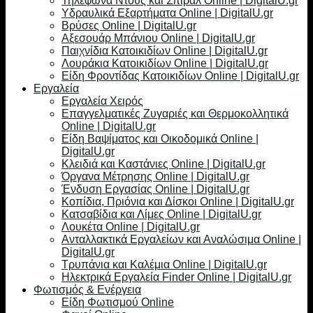
Τηλέφωνα Ντους και Σπιράλ Online | DigitalU.gr
Υδραυλικά Εξαρτήματα Online | DigitalU.gr
Βρύσες Online | DigitalU.gr
Αξεσουάρ Μπάνιου Online | DigitalU.gr
Παιχνίδια Κατοικιδίων Online | DigitalU.gr
Λουράκια Κατοικιδίων Online | DigitalU.gr
Είδη Φροντίδας Κατοικιδίων Online | DigitalU.gr
Εργαλεία
Εργαλεία Χειρός
Επαγγελματικές Ζυγαριές και Θερμοκολλητικά
Online | DigitalU.gr
Είδη Βαψίματος και Οικοδομικά Online |
DigitalU.gr
Κλειδιά και Καστάνιες Online | DigitalU.gr
Όργανα Μέτρησης Online | DigitalU.gr
Ένδυση Εργασίας Online | DigitalU.gr
Κοπίδια, Πριόνια και Δίσκοι Online | DigitalU.gr
Κατσαβίδια και Λίμες Online | DigitalU.gr
Λουκέτα Online | DigitalU.gr
Ανταλλακτικά Εργαλείων και Αναλώσιμα Online |
DigitalU.gr
Τρυπάνια και Καλέμια Online | DigitalU.gr
Ηλεκτρικά Εργαλεία Finder Online | DigitalU.gr
Φωτισμός & Ενέργεια
Είδη Φωτισμού Online