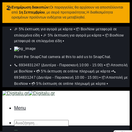
🏖️
Ενημέρωση διακοπών:
Οι παραγγελίες θα αρχίσουν να αποστέλλονται
από
1η Σεπτεμβρίου
, με σειρά προτεραιότητας.Η διαθεσιμότητα
ορισμένων προϊόντων ενδέχεται να μεταβληθεί.
Μετάβαση
🎉 5% έκπτωση για αγορά με κάρτα
•
📦 BoxNow μεταφορά σε
στο
περιεχόμενο
επιλεγμένα είδη
•
🎉 5% έκπτωση για αγορά με κάρτα
•
📦 BoxNow
μεταφορά σε επιλεγμένα είδη
•
Point the SnapChat camera at this to add us to SnapChat.
📞 6934831247 (Δευτέρα - Παρασκευή 10:00 - 15:00)
•
📦 Αποστολή
με BoxNow
•
💳 5% έκπτωση σε online πληρωμή με κάρτα
•
📞
6934831247 (Δευτέρα - Παρασκευή 10:00 - 15:00)
•
📦 Αποστολή με
BoxNow
•
💳 5% έκπτωση σε online πληρωμή με κάρτα
•
Menu
Αναζήτηση
για: