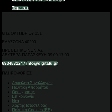
δυσλειτουργίας κάποιας τράπεζας
Ταμείο
+
6ΗΣ ΟΚΤΩΒΡΙΟΥ 151
ΕΛΑΣΣΟΝΑ 40200
ΩΡΕΣ ΕΠΙΚΟΙΝΩΝΙΑΣ
ΔΕΥΤΕΡΑ-ΠΑΡΑΣΚΕΥΗ 09:00-17:00
6934831247
info@digitalu.gr
ΠΛΗΡΟΦΟΡΙΕΣ
Aσφάλεια Συναλλαγών
Πολιτική Απορρήτου
Όροι χρήσης
Επικοινωνία
Νέα
Χάρτης Ιστοσελίδας
Πολιτική Cookies (ΕΕ)