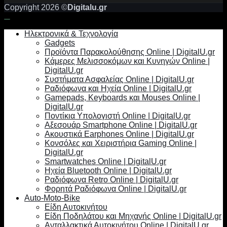
Copyright 2026 ©
Digitalu.gr
Ηλεκτρονικά & Τεχνολογία
Gadgets
Προϊόντα Παρακολούθησης Online | DigitalU.gr
Κάμερες Μελισσοκόμων και Κυνηγών Online |
DigitalU.gr
Συστήματα Ασφαλείας Online | DigitalU.gr
Ραδιόφωνα και Ηχεία Online | DigitalU.gr
Gamepads, Keyboards και Mouses Online |
DigitalU.gr
Ποντίκια Υπολογιστή Online | DigitalU.gr
Αξεσουάρ Smartphone Online | DigitalU.gr
Ακουστικά Earphones Online | DigitalU.gr
Κονσόλες και Χειριστήρια Gaming Online |
DigitalU.gr
Smartwatches Online | DigitalU.gr
Ηχεία Bluetooth Online | DigitalU.gr
Ραδιόφωνα Retro Online | DigitalU.gr
Φορητά Ραδιόφωνα Online | DigitalU.gr
Auto-Moto-Bike
Είδη Αυτοκινήτου
Είδη Ποδηλάτου και Μηχανής Online | DigitalU.gr
Ανταλλακτικά Αυτοκινήτου Online | DigitalU.gr