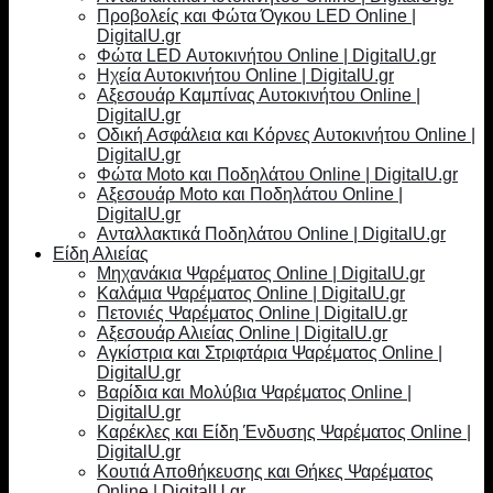
Προβολείς και Φώτα Όγκου LED Online |
DigitalU.gr
Φώτα LED Αυτοκινήτου Online | DigitalU.gr
Ηχεία Αυτοκινήτου Online | DigitalU.gr
Αξεσουάρ Καμπίνας Αυτοκινήτου Online |
DigitalU.gr
Οδική Ασφάλεια και Κόρνες Αυτοκινήτου Online |
DigitalU.gr
Φώτα Moto και Ποδηλάτου Online | DigitalU.gr
Αξεσουάρ Moto και Ποδηλάτου Online |
DigitalU.gr
Ανταλλακτικά Ποδηλάτου Online | DigitalU.gr
Είδη Αλιείας
Μηχανάκια Ψαρέματος Online | DigitalU.gr
Καλάμια Ψαρέματος Online | DigitalU.gr
Πετονιές Ψαρέματος Online | DigitalU.gr
Αξεσουάρ Αλιείας Online | DigitalU.gr
Αγκίστρια και Στριφτάρια Ψαρέματος Online |
DigitalU.gr
Βαρίδια και Μολύβια Ψαρέματος Online |
DigitalU.gr
Καρέκλες και Είδη Ένδυσης Ψαρέματος Online |
DigitalU.gr
Κουτιά Αποθήκευσης και Θήκες Ψαρέματος
Online | DigitalU.gr