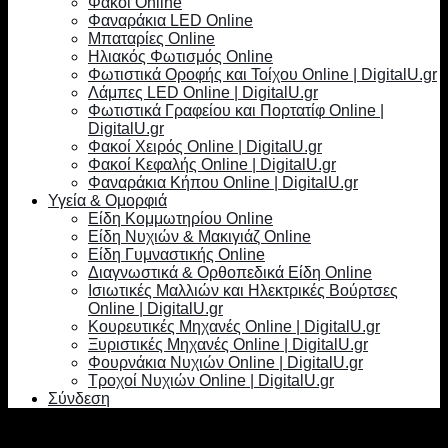
Φακοί Online
Φαναράκια LED Online
Μπαταρίες Online
Ηλιακός Φωτισμός Online
Φωτιστικά Οροφής και Τοίχου Online | DigitalU.gr
Λάμπες LED Online | DigitalU.gr
Φωτιστικά Γραφείου και Πορτατίφ Online |
DigitalU.gr
Φακοί Χειρός Online | DigitalU.gr
Φακοί Κεφαλής Online | DigitalU.gr
Φαναράκια Κήπου Online | DigitalU.gr
Υγεία & Ομορφιά
Είδη Κομμωτηρίου Online
Είδη Νυχιών & Μακιγιάζ Online
Είδη Γυμναστικής Online
Διαγνωστικά & Ορθοπεδικά Είδη Online
Ισιωτικές Μαλλιών και Ηλεκτρικές Βούρτσες
Online | DigitalU.gr
Κουρευτικές Μηχανές Online | DigitalU.gr
Ξυριστικές Μηχανές Online | DigitalU.gr
Φουρνάκια Νυχιών Online | DigitalU.gr
Τροχοί Νυχιών Online | DigitalU.gr
Σύνδεση
Σύνδεση