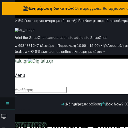
🏖️
Ενημέρωση διακοπών:
Οι παραγγελίες θα αρχίσουν
Μετάβαση
🎉 5% έκπτωση για αγορά με κάρτα
•
📦 BoxNow μεταφορά σε επιλεγμέ
στο
περιεχόμενο
Point the SnapChat camera at this to add us to SnapChat.
📞 6934831247 (Δευτέρα - Παρασκευή 10:00 - 15:00)
•
📦 Αποστολή μ
BoxNow
•
💳 5% έκπτωση σε online πληρωμή με κάρτα
•
Menu
Αναζήτηση
για:
1-3 ημέρες
παράδοση
Box Now
2.0
Σύνδεση
Ξυριστικές Μηχανές Online | 
Καλάθι /
0,00
€