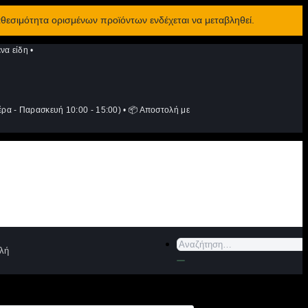
αθεσιμότητα ορισμένων προϊόντων ενδέχεται να μεταβληθεί.
να είδη
•
ρα - Παρασκευή 10:00 - 15:00)
•
📦 Αποστολή με
Αναζήτηση
λή
για: