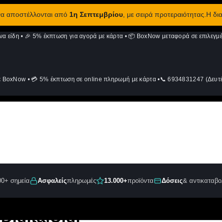
 να αποστέλλονται από
1η Σεπτεμβρίου
, με σειρά προτεραιότητας.Η δι
να είδη
•
🎉 5% έκπτωση για αγορά με κάρτα
•
📦 BoxNow μεταφορά σε επιλεγμέ
ε BoxNow
•
💳 5% έκπτωση σε online πληρωμή με κάρτα
•
📞 6934831247 (Δευτέ
00+ σημεία
Ασφαλείς
πληρωμές
13.000+
προϊόντα
Δόσεις
& αντικαταβο
DigitalU.gr