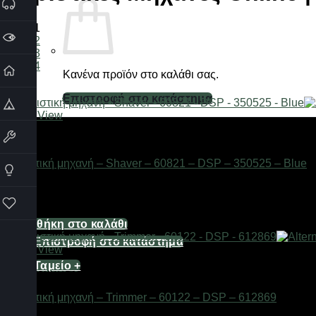
1
2
3
4
Κανένα προϊόν στο καλάθι σας.
Επιστροφή στο κατάστημα
Quick View
Καλάθι
Είδη κομμωτηρίου
Ξυριστική μηχανή – Shaver – 60821 – DSP – 350525 – Blue
Διαθέσιμο από 1-3 ημέρες
47,12
€
Κανένα προϊόν στο καλάθι σας.
Προσθήκη στο καλάθι
Επιστροφή στο κατάστημα
Quick View
Ταμείο
+
Είδη κομμωτηρίου
Ξυριστική μηχανή – Trimmer – 60122 – DSP – 612869