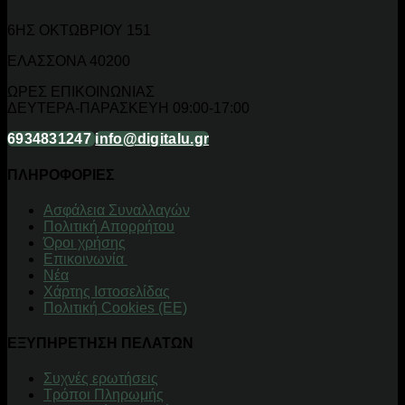
6ΗΣ ΟΚΤΩΒΡΙΟΥ 151
ΕΛΑΣΣΟΝΑ 40200
ΩΡΕΣ ΕΠΙΚΟΙΝΩΝΙΑΣ
ΔΕΥΤΕΡΑ-ΠΑΡΑΣΚΕΥΗ 09:00-17:00
6934831247
info@digitalu.gr
ΠΛΗΡΟΦΟΡΙΕΣ
Aσφάλεια Συναλλαγών
Πολιτική Απορρήτου
Όροι χρήσης
Επικοινωνία
Νέα
Χάρτης Ιστοσελίδας
Πολιτική Cookies (ΕΕ)
ΕΞΥΠΗΡΕΤΗΣΗ ΠΕΛΑΤΩΝ
Συχνές ερωτήσεις
Τρόποι Πληρωμής