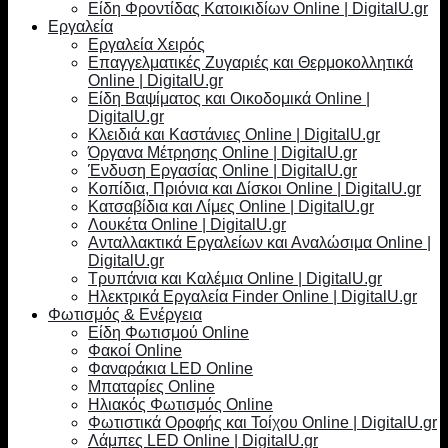
Είδη Φροντίδας Κατοικιδίων Online | DigitalU.gr
Εργαλεία
Εργαλεία Χειρός
Επαγγελματικές Ζυγαριές και Θερμοκολλητικά
Online | DigitalU.gr
Είδη Βαψίματος και Οικοδομικά Online |
DigitalU.gr
Κλειδιά και Καστάνιες Online | DigitalU.gr
Όργανα Μέτρησης Online | DigitalU.gr
Ένδυση Εργασίας Online | DigitalU.gr
Κοπίδια, Πριόνια και Δίσκοι Online | DigitalU.gr
Κατσαβίδια και Λίμες Online | DigitalU.gr
Λουκέτα Online | DigitalU.gr
Ανταλλακτικά Εργαλείων και Αναλώσιμα Online |
DigitalU.gr
Τρυπάνια και Καλέμια Online | DigitalU.gr
Ηλεκτρικά Εργαλεία Finder Online | DigitalU.gr
Φωτισμός & Ενέργεια
Είδη Φωτισμού Online
Φακοί Online
Φαναράκια LED Online
Μπαταρίες Online
Ηλιακός Φωτισμός Online
Φωτιστικά Οροφής και Τοίχου Online | DigitalU.gr
Λάμπες LED Online | DigitalU.gr