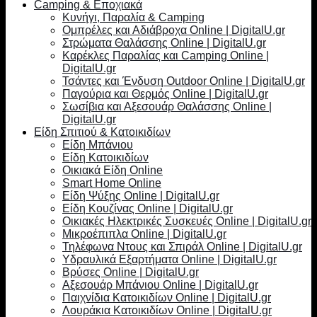
Camping & Εποχιακά
Κυνήγι, Παραλία & Camping
Ομπρέλες και Αδιάβροχα Online | DigitalU.gr
Στρώματα Θαλάσσης Online | DigitalU.gr
Καρέκλες Παραλίας και Camping Online |
DigitalU.gr
Τσάντες και Ένδυση Outdoor Online | DigitalU.gr
Παγούρια και Θερμός Online | DigitalU.gr
Σωσίβια και Αξεσουάρ Θαλάσσης Online |
DigitalU.gr
Είδη Σπιτιού & Κατοικιδίων
Είδη Μπάνιου
Είδη Κατοικιδίων
Οικιακά Είδη Online
Smart Home Online
Είδη Ψύξης Online | DigitalU.gr
Είδη Κουζίνας Online | DigitalU.gr
Οικιακές Ηλεκτρικές Συσκευές Online | DigitalU.gr
Μικροέπιπλα Online | DigitalU.gr
Τηλέφωνα Ντους και Σπιράλ Online | DigitalU.gr
Υδραυλικά Εξαρτήματα Online | DigitalU.gr
Βρύσες Online | DigitalU.gr
Αξεσουάρ Μπάνιου Online | DigitalU.gr
Παιχνίδια Κατοικιδίων Online | DigitalU.gr
Λουράκια Κατοικιδίων Online | DigitalU.gr