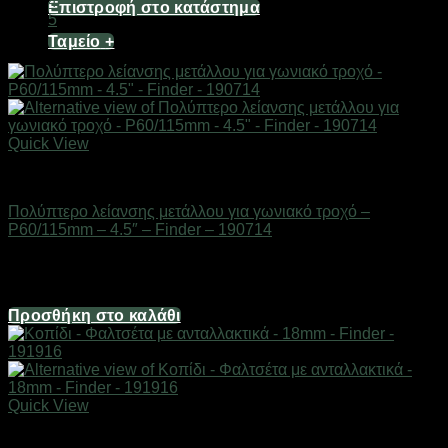
4
Επιστροφή στο κατάστημα
5
Ταμείο
+
Quick View
Εργαλεία
Πολύπτερο λείανσης μετάλλου για γωνιακό τροχό –
P60/115mm – 4.5″ – Finder – 190714
Διαθέσιμο από 1-3 ημέρες
0,99
€
Προσθήκη στο καλάθι
Quick View
Εξαντλημένο