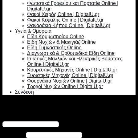
Φωτιστικά Γραφείου και Πορτατίφ Online |
DigitalU.gr
Φακοί Χειρός Online | DigitalU.gr
Φακοί Κεφαλής Online | DigitalU.gr
Φαναράκια Κήπου Online | DigitalU.gr
Υγεία & Ομορφιά
Είδη Κομμωτηρίου Online
Είδη Νυχιών & Μακιγιάζ Online
Είδη Γυμναστικής Online
Διαγνωστικά & Ορθοπεδικά Είδη Online
Ισιωτικές Μαλλιών και Ηλεκτρικές Βούρτσες
Online | DigitalU.gr
Κουρευτικές Μηχανές Online | DigitalU.gr
Ξυριστικές Μηχανές Online | DigitalU.gr
Φουρνάκια Νυχιών Online | DigitalU.gr
Τροχοί Νυχιών Online | DigitalU.gr
Σύνδεση
Σύνδεση
Απαιτείται
Όνομα χρήστη ή διεύθυνση email
*
Απαιτείται
Κωδικός
*