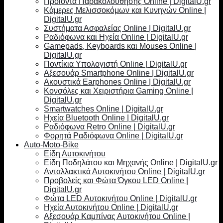
Προϊόντα Παρακολούθησης Online | DigitalU.gr
Κάμερες Μελισσοκόμων και Κυνηγών Online |
DigitalU.gr
Συστήματα Ασφαλείας Online | DigitalU.gr
Ραδιόφωνα και Ηχεία Online | DigitalU.gr
Gamepads, Keyboards και Mouses Online |
DigitalU.gr
Ποντίκια Υπολογιστή Online | DigitalU.gr
Αξεσουάρ Smartphone Online | DigitalU.gr
Ακουστικά Earphones Online | DigitalU.gr
Κονσόλες και Χειριστήρια Gaming Online |
DigitalU.gr
Smartwatches Online | DigitalU.gr
Ηχεία Bluetooth Online | DigitalU.gr
Ραδιόφωνα Retro Online | DigitalU.gr
Φορητά Ραδιόφωνα Online | DigitalU.gr
Auto-Moto-Bike
Είδη Αυτοκινήτου
Είδη Ποδηλάτου και Μηχανής Online | DigitalU.gr
Ανταλλακτικά Αυτοκινήτου Online | DigitalU.gr
Προβολείς και Φώτα Όγκου LED Online |
DigitalU.gr
Φώτα LED Αυτοκινήτου Online | DigitalU.gr
Ηχεία Αυτοκινήτου Online | DigitalU.gr
Αξεσουάρ Καμπίνας Αυτοκινήτου Online |