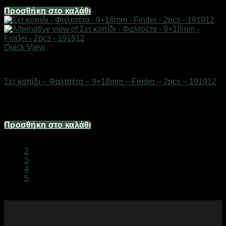
1,49
€
Προσθήκη στο καλάθι
Quick View
Εργαλεία
Σετ κοπίδι – Φαλτσέτα – 9+18mm – Finder – 2pcs – 191912
Διαθέσιμο από 1-3 ημέρες
2,48
€
Προσθήκη στο καλάθι
1
2
3
4
5