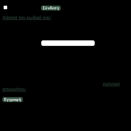
Να με θυμάσαι
Σύνδεση
Χάσατε τον κωδικό σας;
Εγγραφή
Απαιτείται
Διεύθυνση email
*
Ένας σύνδεσμος για να ορίσετε νέο κωδικό πρόσβασης θα
σταλεί στη διεύθυνση email σας
Τα προσωπικά σας δεδομένα θα χρησιμοποιηθούν για την
υποστήριξη της εμπειρίας σας σε ολόκληρο τον ιστότοπο, για
τη διαχείριση της πρόσβασης στο λογαριασμό σας και για
άλλους σκοπούς που περιγράφονται στη σελίδα
πολιτική
απορρήτου
.
Εγγραφή