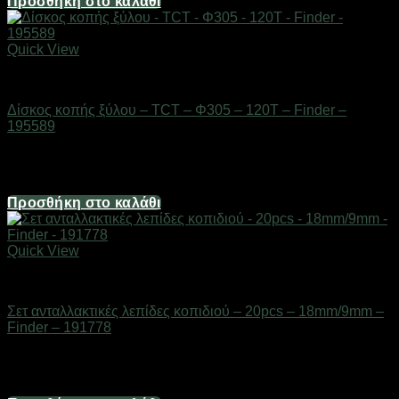
Προσθήκη στο καλάθι
Quick View
Εργαλεία
Δίσκος κοπής ξύλου – TCT – Φ305 – 120T – Finder –
195589
Διαθέσιμο από 1-3 ημέρες
47,12
€
Προσθήκη στο καλάθι
Quick View
Εργαλεία
Σετ ανταλλακτικές λεπίδες κοπιδιού – 20pcs – 18mm/9mm –
Finder – 191778
Διαθέσιμο από 1-3 ημέρες
1,74
€