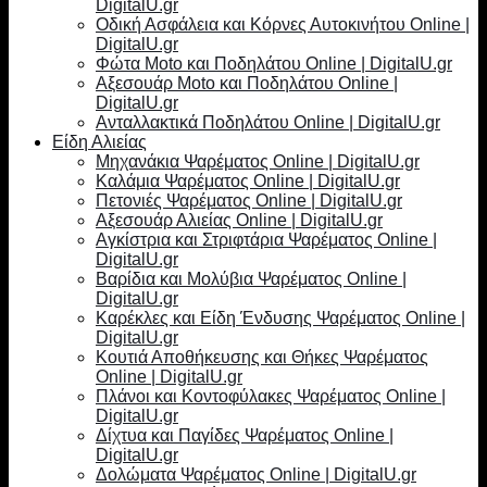
DigitalU.gr
Οδική Ασφάλεια και Κόρνες Αυτοκινήτου Online |
DigitalU.gr
Φώτα Moto και Ποδηλάτου Online | DigitalU.gr
Αξεσουάρ Moto και Ποδηλάτου Online |
DigitalU.gr
Ανταλλακτικά Ποδηλάτου Online | DigitalU.gr
Είδη Αλιείας
Μηχανάκια Ψαρέματος Online | DigitalU.gr
Καλάμια Ψαρέματος Online | DigitalU.gr
Πετονιές Ψαρέματος Online | DigitalU.gr
Αξεσουάρ Αλιείας Online | DigitalU.gr
Αγκίστρια και Στριφτάρια Ψαρέματος Online |
DigitalU.gr
Βαρίδια και Μολύβια Ψαρέματος Online |
DigitalU.gr
Καρέκλες και Είδη Ένδυσης Ψαρέματος Online |
DigitalU.gr
Κουτιά Αποθήκευσης και Θήκες Ψαρέματος
Online | DigitalU.gr
Πλάνοι και Κοντοφύλακες Ψαρέματος Online |
DigitalU.gr
Δίχτυα και Παγίδες Ψαρέματος Online |
DigitalU.gr
Δολώματα Ψαρέματος Online | DigitalU.gr