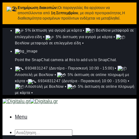
Ενημέρωση διακοπών:
Οι παραγγελίες θα αρχίσουν να
αποστέλλονται από
1η Σεπτεμβρίου
, με σειρά προτεραιότητας.Η
διαθεσιμότητα ορισμένων προϊόντων ενδέχεται να μεταβληθεί.
Μετάβαση
5% έκπτωση για αγορά με κάρτα
•
BoxNow μεταφορά σε
στο
επιλεγμένα είδη
•
5% έκπτωση για αγορά με κάρτα
•
περιεχόμενο
BoxNow μεταφορά σε επιλεγμένα είδη
•
Point the SnapChat camera at this to add us to SnapChat.
6934831247 (Δευτέρα - Παρασκευή 10:00 - 15:00)
•
Αποστολή με BoxNow
•
5% έκπτωση σε online πληρωμή με
κάρτα
•
6934831247 (Δευτέρα - Παρασκευή 10:00 - 15:00)
•
Αποστολή με BoxNow
•
5% έκπτωση σε online πληρωμή
με κάρτα
•
Menu
Αναζήτηση
για: