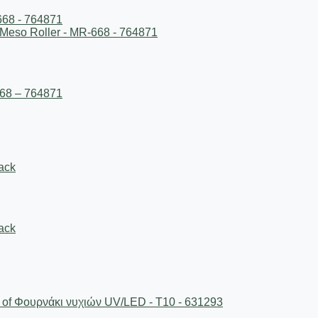
668 – 764871
ack