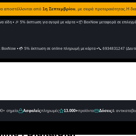
 να αποστέλλονται από
1η Σεπτεμβρίου
, με σειρά προτεραιότητας.Η δι
να είδη
•
🎉 5% έκπτωση για αγορά με κάρτα
•
📦 BoxNow μεταφορά σε επιλεγμέ
ε BoxNow
•
💳 5% έκπτωση σε online πληρωμή με κάρτα
•
📞 6934831247 (Δευτέ
00+ σημεία
Ασφαλείς
πληρωμές
13.000+
προϊόντα
Δόσεις
& αντικαταβο
ine | DigitalU.gr