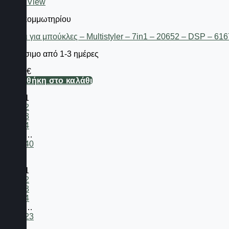
Quick View
Είδη κομμωτηρίου
Ψαλίδι για μπούκλες – Multistyler – 7in1 – 20652 – DSP – 61
Διαθέσιμο από 1-3 ημέρες
86,80
€
Προσθήκη στο καλάθι
1
2
3
4
…
40
1
2
3
4
…
23