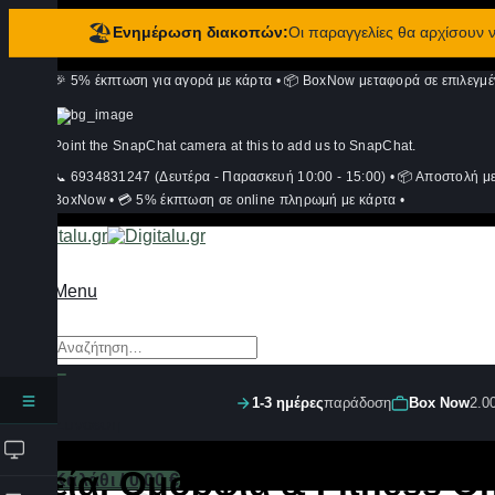
🏖️
Ενημέρωση διακοπών:
Οι παραγγελίες θα αρχίσουν
Μετάβαση
🎉 5% έκπτωση για αγορά με κάρτα
•
📦 BoxNow μεταφορά σε επιλεγμέ
στο
περιεχόμενο
Point the SnapChat camera at this to add us to SnapChat.
📞 6934831247 (Δευτέρα - Παρασκευή 10:00 - 15:00)
•
📦 Αποστολή μ
BoxNow
•
💳 5% έκπτωση σε online πληρωμή με κάρτα
•
Menu
Αναζήτηση
για:
1-3 ημέρες
παράδοση
Box Now
2.0
Σύνδεση
Υγεία, Ομορφιά & Fitness Onl
Καλάθι /
0,00
€