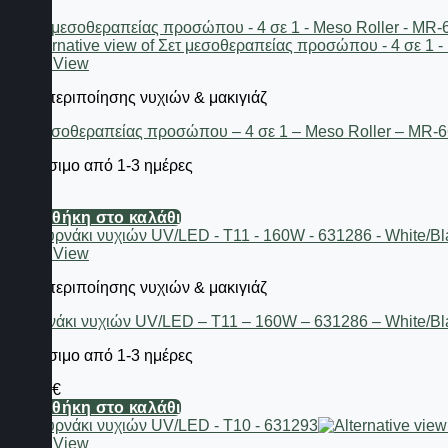
Quick View
Είδη περιποίησης νυχιών & μακιγιάζ
Σετ μεσοθεραπείας προσώπου – 4 σε 1 – Meso Roller – MR-
Διαθέσιμο από 1-3 ημέρες
8,68
€
Προσθήκη στο καλάθι
Quick View
Είδη περιποίησης νυχιών & μακιγιάζ
Φουρνάκι νυχιών UV/LED – T11 – 160W – 631286 – White/Bl
Διαθέσιμο από 1-3 ημέρες
44,64
€
Προσθήκη στο καλάθι
Quick View