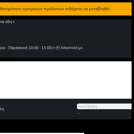
αθεσιμότητα ορισμένων προϊόντων ενδέχεται να μεταβληθεί.
να είδη
•
ρα - Παρασκευή 10:00 - 15:00)
•
📦 Αποστολή με
Αναζήτηση
λή
για: