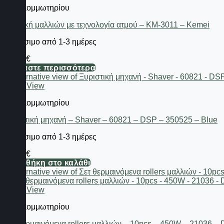
Είδη κομμωτηρίου
Ισιωτική μαλλιών με τεχνολογία ατμού – KM-3011 – Kemei
Διαθέσιμο από 1-3 ημέρες
29,76
€
Διαβάστε περισσότερα
Quick View
Είδη κομμωτηρίου
Ξυριστική μηχανή – Shaver – 60821 – DSP – 350525 – Blue
Διαθέσιμο από 1-3 ημέρες
47,12
€
Προσθήκη στο καλάθι
Quick View
Είδη κομμωτηρίου
Σετ θερμαινόμενα rollers μαλλιών – 10pcs – 450W – 21036 –