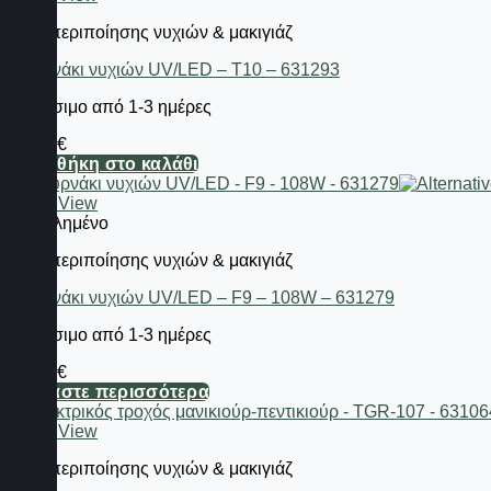
Είδη περιποίησης νυχιών & μακιγιάζ
Φουρνάκι νυχιών UV/LED – T10 – 631293
Διαθέσιμο από 1-3 ημέρες
47,12
€
Προσθήκη στο καλάθι
Quick View
Εξαντλημένο
Είδη περιποίησης νυχιών & μακιγιάζ
Φουρνάκι νυχιών UV/LED – F9 – 108W – 631279
Διαθέσιμο από 1-3 ημέρες
29,76
€
Διαβάστε περισσότερα
Quick View
Είδη περιποίησης νυχιών & μακιγιάζ