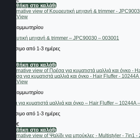
Προσθήκη στο καλάθι
Quick View
Είδη κομμωτηρίου
Κουρευτική μηχανή & trimmer – JPC90030 – 003001
Διαθέσιμο από 1-3 ημέρες
8,68
€
Προσθήκη στο καλάθι
Quick View
Είδη κομμωτηρίου
Πρέσα για κυματιστά μαλλιά και όγκο – Hair Fluffer – 10244A
Διαθέσιμο από 1-3 ημέρες
49,60
€
Προσθήκη στο καλάθι