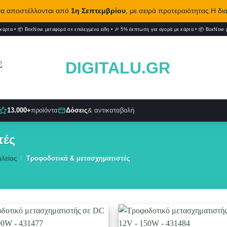
 να αποστέλλονται από
1η Σεπτεμβρίου
, με σειρά προτεραιότητας.Η δι
 κάρτα
•
📦 BoxNow μεταφορά σε επιλεγμένα είδη
•
🎉 5% έκπτωση για αγορά με κάρτα
•
📦 BoxNow μ
13.000+
προϊόντα
Δόσεις
& αντικαταβολή
τές
λείας
/
Τροφοδοτικά & μετασχηματιστές