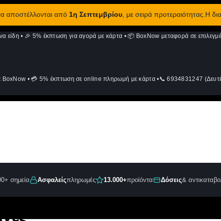
 να αποστέλλονται από
1η Σεπτεμβρίου
, με σειρά προτεραιότητας.Η δι
να είδη
•
🎉 5% έκπτωση για αγορά με κάρτα
•
📦 BoxNow μεταφορά σε επιλεγμέ
ε BoxNow
•
💳 5% έκπτωση σε online πληρωμή με κάρτα
•
📞 6934831247 (Δευτέ
00+ σημεία
Ασφαλείς
πληρωμές
13.000+
προϊόντα
Δόσεις
& αντικαταβο
ανές