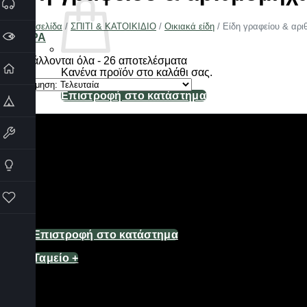
Αρχική σελίδα
/
ΣΠΙΤΙ & ΚΑΤΟΙΚΙΔΙΟ
/
Οικιακά είδη
/
Είδη γραφείου & αρι
ΦΙΛΤΡΑ
Sorted
Προβάλλονται όλα - 26 αποτελέσματα
by
Κανένα προϊόν στο καλάθι σας.
latest
Επιστροφή στο κατάστημα
Καλάθι
Κανένα προϊόν στο καλάθι σας.
Επιστροφή στο κατάστημα
Ταμείο
+