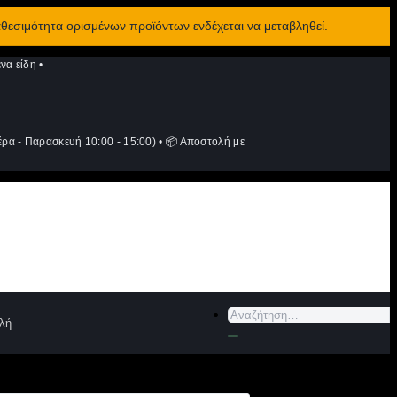
αθεσιμότητα ορισμένων προϊόντων ενδέχεται να μεταβληθεί.
να είδη
•
ρα - Παρασκευή 10:00 - 15:00)
•
📦 Αποστολή με
Αναζήτηση
λή
για: