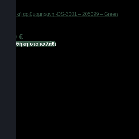
Είδη γραφείου & αριθμομηχανές
Ψηφιακή αριθμομηχανή -DS-3001 – 205099 – Green
Διαθέσιμο από 1-3 ημέρες
6,70
€
Προσθήκη στο καλάθι