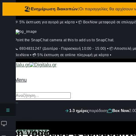
🏖️
Ενημέρωση διακοπών:
Οι παραγγελίες θα αρχίσουν
Μετάβαση
🎉 5% έκπτωση για αγορά με κάρτα
•
📦 BoxNow μεταφορά σε επιλεγμέ
στο
περιεχόμενο
Point the SnapChat camera at this to add us to SnapChat.
📞 6934831247 (Δευτέρα - Παρασκευή 10:00 - 15:00)
•
📦 Αποστολή μ
BoxNow
•
💳 5% έκπτωση σε online πληρωμή με κάρτα
•
Menu
Αναζήτηση
για:
1-3 ημέρες
παράδοση
Box Now
2.0
Σύνδεση
Είδη γραφείου & αριθμομηχ
Καλάθι /
0,00
€