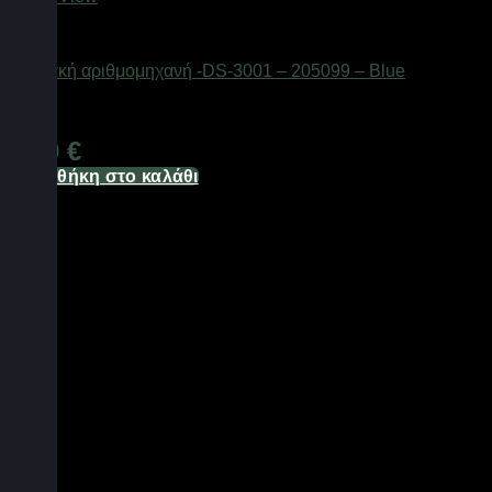
Είδη γραφείου & αριθμομηχανές
Ψηφιακή αριθμομηχανή -DS-3001 – 205099 – Blue
Διαθέσιμο από 1-3 ημέρες
6,70
€
Προσθήκη στο καλάθι