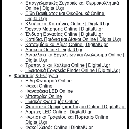
Επαγγελματικές Ζυγαριές και Θερμοκολλητικά
Online | DigitalU.gr
Είδη Βαψίματος και Οικοδομικά Online |
DigitalU.gr
Κλειδιά και Καστάνιες Online | DigitalU.gr
Όργανα Μέτρησης Online | DigitalU.gr
Ένδυση Εργασίας Online | DigitalU.gr
Κοπίδια, Πριόνια και Δίσκοι Online | DigitalU.gr
Κατσαβίδια και Λίμες Online | DigitalU.gr
Λουκέτα Online | DigitalU.gr
Ανταλλακτικά Εργαλείων και Αναλώσιμα Online |
DigitalU.gr
Τρυπάνια και Καλέμια Online | DigitalU.gr
Ηλεκτρικά Εργαλεία Finder Online | DigitalU.gr
Φωτισμός & Ενέργεια
Είδη Φωτισμού Online
Φακοί Online
Φαναράκια LED Online
Μπαταρίες Online
Ηλιακός Φωτισμός Online
Φωτιστικά Οροφής και Τοίχου Online | DigitalU.gr
Λάμπες LED Online | DigitalU.gr
Φωτιστικά Γραφείου και Πορτατίφ Online |
DigitalU.gr
Φακοί Χειρός Online | DigitalU.gr