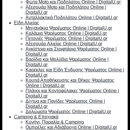
Φώτα Moto και Ποδηλάτου Online | DigitalU.gr
Αξεσουάρ Moto και Ποδηλάτου Online |
DigitalU.gr
Ανταλλακτικά Ποδηλάτου Online | DigitalU.gr
Είδη Αλιείας
Μηχανάκια Ψαρέματος Online | DigitalU.gr
Καλάμια Ψαρέματος Online | DigitalU.gr
Πετονιές Ψαρέματος Online | DigitalU.gr
Αξεσουάρ Αλιείας Online | DigitalU.gr
Αγκίστρια και Στριφτάρια Ψαρέματος Online |
DigitalU.gr
Βαρίδια και Μολύβια Ψαρέματος Online |
DigitalU.gr
Καρέκλες και Είδη Ένδυσης Ψαρέματος Online |
DigitalU.gr
Κουτιά Αποθήκευσης και Θήκες Ψαρέματος
Online | DigitalU.gr
Πλάνοι και Κοντοφύλακες Ψαρέματος Online |
DigitalU.gr
Δίχτυα και Παγίδες Ψαρέματος Online |
DigitalU.gr
Δολώματα Ψαρέματος Online | DigitalU.gr
Camping & Εποχιακά
Κυνήγι, Παραλία & Camping
Ομπρέλες και Αδιάβροχα Online | DigitalU.gr