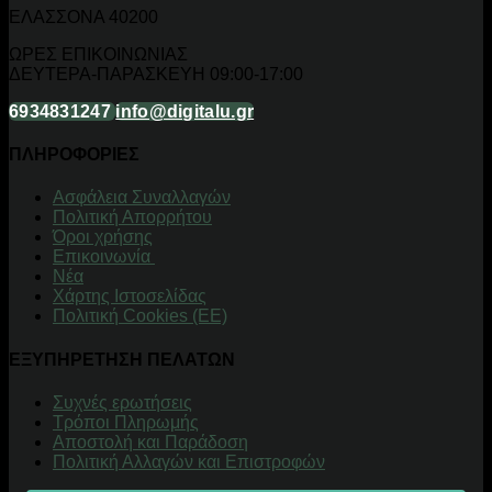
ΕΛΑΣΣΟΝΑ 40200
ΩΡΕΣ ΕΠΙΚΟΙΝΩΝΙΑΣ
ΔΕΥΤΕΡΑ-ΠΑΡΑΣΚΕΥΗ 09:00-17:00
6934831247
info@digitalu.gr
ΠΛΗΡΟΦΟΡΙΕΣ
Aσφάλεια Συναλλαγών
Πολιτική Απορρήτου
Όροι χρήσης
Επικοινωνία
Νέα
Χάρτης Ιστοσελίδας
Πολιτική Cookies (ΕΕ)
ΕΞΥΠΗΡΕΤΗΣΗ ΠΕΛΑΤΩΝ
Συχνές ερωτήσεις
Τρόποι Πληρωμής
Αποστολή και Παράδοση
Πολιτική Αλλαγών και Επιστροφών