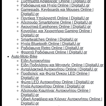
Συστήματα Ασφαλείας Online | DigitalU.gr
Ραδιόφωνα και Ηχεία Online | DigitalU.gr
Gamepads, Keyboards και Mouses Online |
DigitalU.gr
Ποντίκια Υπολογιστή Online | DigitalU.gr
Αξεσουάρ Smartphone Online | DigitalU.gr
Ακουστικά Earphones Online | DigitalU.gr
Κονσόλες και Χειριστήρια Gaming Online |
DigitalU.gr
Smartwatches Online | DigitalU.gr
Ηχεία Bluetooth Online | DigitalU.gr
Ραδιόφωνα Retro Online | DigitalU.gr
Φορητά Ραδιόφωνα Online | DigitalU.gr
Auto-Moto-Bike
Είδη Αυτοκινήτου
Είδη Ποδηλάτου και Μηχανής Online | DigitalU.gr
Ανταλλακτικά Αυτοκινήτου Online | DigitalU.gr
Προβολείς και Φώτα Όγκου LED Online |
DigitalU.gr
Φώτα LED Αυτοκινήτου Online | DigitalU.gr
Ηχεία Αυτοκινήτου Online | DigitalU.gr
Αξεσουάρ Καμπίνας Αυτοκινήτου Online |
DigitalU.gr
Οδική Ασφάλεια και Κόρνες Αυτοκινήτου Online |
DigitalU.gr