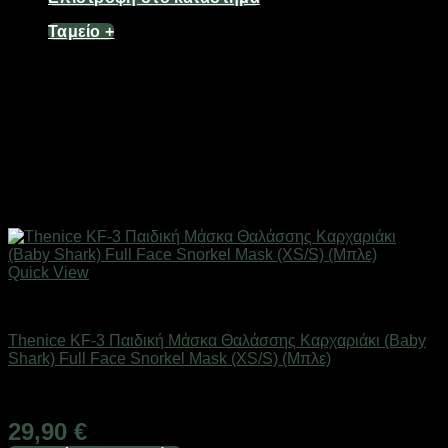
Ταμείο
+
Quick View
Καλοκαιρινά Παιδικά Είδη
Thenice KF-3 Παιδική Μάσκα Θαλάσσης Καρχαριάκι (Baby
Shark) Full Face Snorkel Mask (XS/S) (Mπλε)
Άμεσα Διαθέσιμο
29,90
€