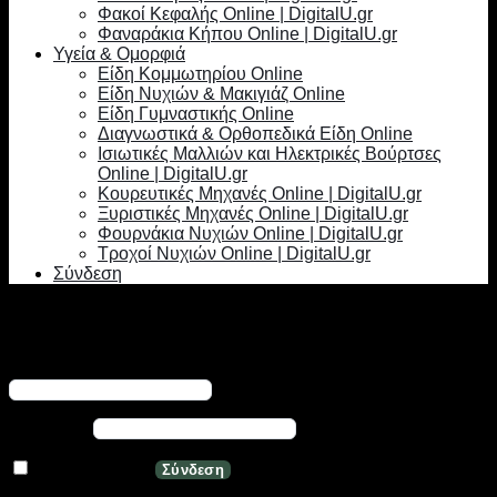
Φακοί Κεφαλής Online | DigitalU.gr
Φαναράκια Κήπου Online | DigitalU.gr
Υγεία & Ομορφιά
Είδη Κομμωτηρίου Online
Είδη Νυχιών & Μακιγιάζ Online
Είδη Γυμναστικής Online
Διαγνωστικά & Ορθοπεδικά Είδη Online
Ισιωτικές Μαλλιών και Ηλεκτρικές Βούρτσες
Online | DigitalU.gr
Κουρευτικές Μηχανές Online | DigitalU.gr
Ξυριστικές Μηχανές Online | DigitalU.gr
Φουρνάκια Νυχιών Online | DigitalU.gr
Τροχοί Νυχιών Online | DigitalU.gr
Σύνδεση
Σύνδεση
Απαιτείται
Όνομα χρήστη ή διεύθυνση email
*
Απαιτείται
Κωδικός
*
Να με θυμάσαι
Σύνδεση