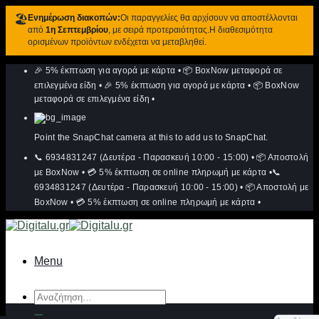
🏖️
Ενημέρωση διακοπών:
Οι παραγγελίες θα αρχίσουν να αποστέλλονται
από
1η Σεπτεμβρίου
, με σειρά προτεραιότητας.Η διαθεσιμότητα
ορισμένων προϊόντων ενδέχεται να μεταβληθεί.
Μετάβαση
🎉 5% έκπτωση για αγορά με κάρτα
•
📦 BoxNow μεταφορά σε
στο
περιεχόμενο
επιλεγμένα είδη
•
🎉 5% έκπτωση για αγορά με κάρτα
•
📦 BoxNow
μεταφορά σε επιλεγμένα είδη
•
Point the SnapChat camera at this to add us to SnapChat.
📞 6934831247 (Δευτέρα - Παρασκευή 10:00 - 15:00)
•
📦 Αποστολή
με BoxNow
•
💳 5% έκπτωση σε online πληρωμή με κάρτα
•
📞
6934831247 (Δευτέρα - Παρασκευή 10:00 - 15:00)
•
📦 Αποστολή με
BoxNow
•
💳 5% έκπτωση σε online πληρωμή με κάρτα
•
Menu
Αναζήτηση
για: