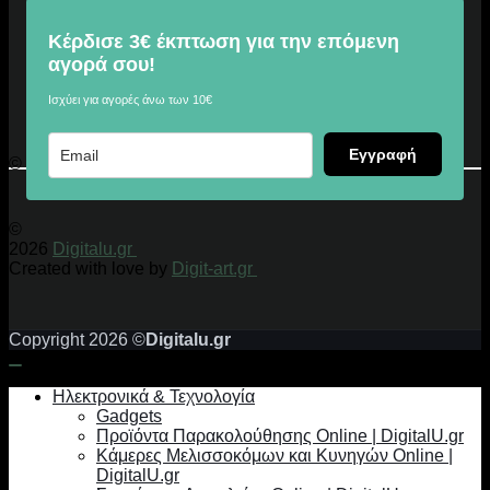
Κέρδισε 3€ έκπτωση για την επόμενη
αγορά σου!
Ισχύει για αγορές άνω των 10€
Εγγραφή
© 2026 Digitalu.gr
©
2026
Digitalu.gr
Created with love by
Digit-art.gr
Copyright 2026 ©
Digitalu.gr
Ηλεκτρονικά & Τεχνολογία
Gadgets
Προϊόντα Παρακολούθησης Online | DigitalU.gr
Κάμερες Μελισσοκόμων και Κυνηγών Online |
DigitalU.gr