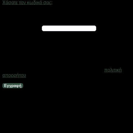
Χάσατε τον κωδικό σας;
Εγγραφή
Απαιτείται
Διεύθυνση email
*
Ένας σύνδεσμος για να ορίσετε νέο κωδικό πρόσβασης θα
σταλεί στη διεύθυνση email σας
Τα προσωπικά σας δεδομένα θα χρησιμοποιηθούν για την
υποστήριξη της εμπειρίας σας σε ολόκληρο τον ιστότοπο, για
τη διαχείριση της πρόσβασης στο λογαριασμό σας και για
άλλους σκοπούς που περιγράφονται στη σελίδα
πολιτική
απορρήτου
.
Εγγραφή