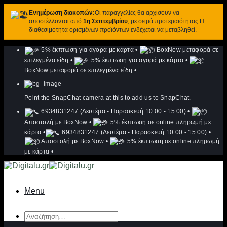
Ενημέρωση διακοπών:
Οι παραγγελίες θα αρχίσουν να
αποστέλλονται από
1η Σεπτεμβρίου
, με σειρά προτεραιότητας.Η
διαθεσιμότητα ορισμένων προϊόντων ενδέχεται να μεταβληθεί.
Μετάβαση
5% έκπτωση για αγορά με κάρτα
•
BoxNow μεταφορά σε
στο
επιλεγμένα είδη
•
5% έκπτωση για αγορά με κάρτα
•
περιεχόμενο
BoxNow μεταφορά σε επιλεγμένα είδη
•
Point the SnapChat camera at this to add us to SnapChat.
6934831247 (Δευτέρα - Παρασκευή 10:00 - 15:00)
•
Αποστολή με BoxNow
•
5% έκπτωση σε online πληρωμή με
κάρτα
•
6934831247 (Δευτέρα - Παρασκευή 10:00 - 15:00)
•
Αποστολή με BoxNow
•
5% έκπτωση σε online πληρωμή
με κάρτα
•
Menu
Αναζήτηση
για: