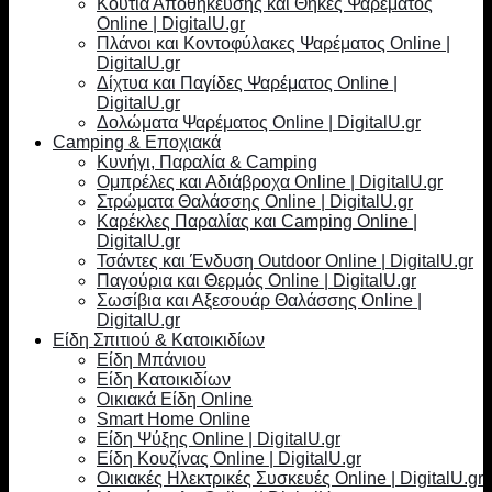
Κουτιά Αποθήκευσης και Θήκες Ψαρέματος
Online | DigitalU.gr
Πλάνοι και Κοντοφύλακες Ψαρέματος Online |
DigitalU.gr
Δίχτυα και Παγίδες Ψαρέματος Online |
DigitalU.gr
Δολώματα Ψαρέματος Online | DigitalU.gr
Camping & Εποχιακά
Κυνήγι, Παραλία & Camping
Ομπρέλες και Αδιάβροχα Online | DigitalU.gr
Στρώματα Θαλάσσης Online | DigitalU.gr
Καρέκλες Παραλίας και Camping Online |
DigitalU.gr
Τσάντες και Ένδυση Outdoor Online | DigitalU.gr
Παγούρια και Θερμός Online | DigitalU.gr
Σωσίβια και Αξεσουάρ Θαλάσσης Online |
DigitalU.gr
Είδη Σπιτιού & Κατοικιδίων
Είδη Μπάνιου
Είδη Κατοικιδίων
Οικιακά Είδη Online
Smart Home Online
Είδη Ψύξης Online | DigitalU.gr
Είδη Κουζίνας Online | DigitalU.gr
Οικιακές Ηλεκτρικές Συσκευές Online | DigitalU.gr