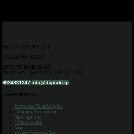
Βούρτσες και χτένες, ψαλίδια νυχιών, κουρευτικές
κατοικιδίων, σαμπουάν, conditioner και επαγγελματικά
grooming tools.
6ΗΣ ΟΚΤΩΒΡΙΟΥ 151
ΕΛΑΣΣΟΝΑ 40200
ΩΡΕΣ ΕΠΙΚΟΙΝΩΝΙΑΣ
ΔΕΥΤΕΡΑ-ΠΑΡΑΣΚΕΥΗ 09:00-17:00
6934831247
info@digitalu.gr
ΠΛΗΡΟΦΟΡΙΕΣ
Aσφάλεια Συναλλαγών
Πολιτική Απορρήτου
Όροι χρήσης
Επικοινωνία
Νέα
Χάρτης Ιστοσελίδας