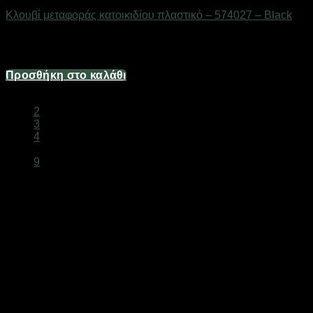
Κλουβί μεταφοράς κατοικιδίου πλαστικό – 574027 – Black
Διαθέσιμο από 1-3 ημέρες
8,04
€
Προσθήκη στο καλάθι
1
2
3
4
…
9
Είδη Φροντίδας και Καλλωπισμού
Κατοικιδίων Online
Φροντίστε τα κατοικίδιά σας με
είδη καλλωπισμού
.
Βούρτσες, ψαλίδια, σαμπουάν και αξεσουάρ grooming.
Grooming Εξοπλισμός για Σκύλους και Γάτες