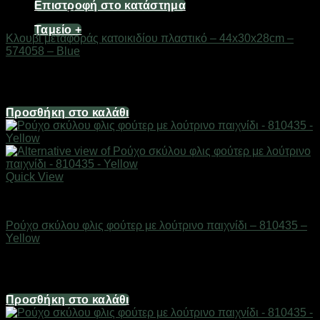
Επιστροφή στο κατάστημα
Είδη κατοικιδίων
Ταμείο
+
Κλουβί μεταφοράς κατοικιδίου πλαστικό – 44x30x28cm –
574058 – Blue
Διαθέσιμο από 1-3 ημέρες
9,38
€
Προσθήκη στο καλάθι
Quick View
Είδη κατοικιδίων
Ρούχο σκύλου φλις φούτερ με λούτρινο παιχνίδι – 810435 –
Yellow
Διαθέσιμο από 1-3 ημέρες
6,70
€
Προσθήκη στο καλάθι