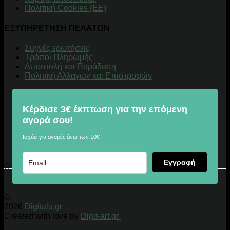
Πολιτική Cookies (ΕΕ)
ΕΞΥΠΗΡΕΤΗΣΗ ΠΕΛΑΤΩΝ
Συχνές ερωτήσεις
Τρόποι Πληρωμής
Αποστολή και Παράδοση
Πολιτική Αλλαγών και Επιστροφών
Κέρδισε 3€ έκπτωση για την επόμενη
αγορά σου!
Ισχύει για αγορές άνω των 10€
Εγγραφή
© 2026 Digitalu.gr
©
2026
Digitalu.gr
Created with love by
Digit-art.gr