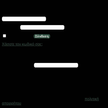
Σύνδεση
Απαιτείται
Όνομα χρήστη ή διεύθυνση email
*
Απαιτείται
Κωδικός
*
Να με θυμάσαι
Σύνδεση
Χάσατε τον κωδικό σας;
Εγγραφή
Απαιτείται
Διεύθυνση email
*
Ένας σύνδεσμος για να ορίσετε νέο κωδικό πρόσβασης θα
σταλεί στη διεύθυνση email σας
Τα προσωπικά σας δεδομένα θα χρησιμοποιηθούν για την
υποστήριξη της εμπειρίας σας σε ολόκληρο τον ιστότοπο, για
τη διαχείριση της πρόσβασης στο λογαριασμό σας και για
άλλους σκοπούς που περιγράφονται στη σελίδα
πολιτική
απορρήτου
.