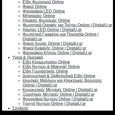
Είδη Φωτισμού Online
Φακοί Online
Φαναράκια LED Online
Μπαταρίες Online
Ηλιακός Φωτισμός Online
Φωτιστικά Οροφής και Τοίχου Online | DigitalU.gr
Λάμπες LED Online | DigitalU.gr
Φωτιστικά Γραφείου και Πορτατίφ Online |
DigitalU.gr
Φακοί Χειρός Online | DigitalU.gr
Φακοί Κεφαλής Online | DigitalU.gr
Φαναράκια Κήπου Online | DigitalU.gr
Υγεία & Ομορφιά
Είδη Κομμωτηρίου Online
Είδη Νυχιών & Μακιγιάζ Online
Είδη Γυμναστικής Online
Διαγνωστικά & Ορθοπεδικά Είδη Online
Ισιωτικές Μαλλιών και Ηλεκτρικές Βούρτσες
Online | DigitalU.gr
Κουρευτικές Μηχανές Online | DigitalU.gr
Ξυριστικές Μηχανές Online | DigitalU.gr
Φουρνάκια Νυχιών Online | DigitalU.gr
Τροχοί Νυχιών Online | DigitalU.gr
Σύνδεση