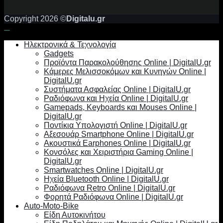
Copyright 2026 ©
Digitalu.gr
Ηλεκτρονικά & Τεχνολογία
Gadgets
Προϊόντα Παρακολούθησης Online | DigitalU.gr
Κάμερες Μελισσοκόμων και Κυνηγών Online |
DigitalU.gr
Συστήματα Ασφαλείας Online | DigitalU.gr
Ραδιόφωνα και Ηχεία Online | DigitalU.gr
Gamepads, Keyboards και Mouses Online |
DigitalU.gr
Ποντίκια Υπολογιστή Online | DigitalU.gr
Αξεσουάρ Smartphone Online | DigitalU.gr
Ακουστικά Earphones Online | DigitalU.gr
Κονσόλες και Χειριστήρια Gaming Online |
DigitalU.gr
Smartwatches Online | DigitalU.gr
Ηχεία Bluetooth Online | DigitalU.gr
Ραδιόφωνα Retro Online | DigitalU.gr
Φορητά Ραδιόφωνα Online | DigitalU.gr
Auto-Moto-Bike
Είδη Αυτοκινήτου