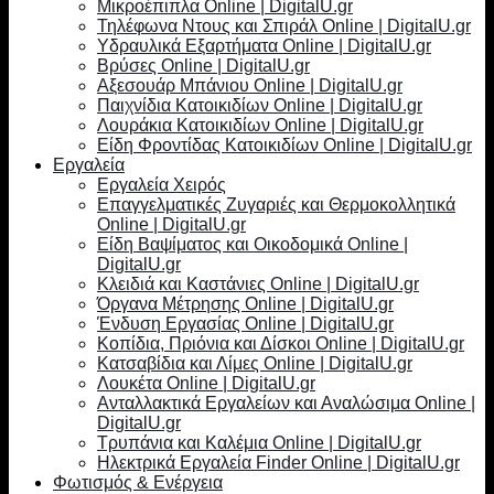
Μικροέπιπλα Online | DigitalU.gr
Τηλέφωνα Ντους και Σπιράλ Online | DigitalU.gr
Υδραυλικά Εξαρτήματα Online | DigitalU.gr
Βρύσες Online | DigitalU.gr
Αξεσουάρ Μπάνιου Online | DigitalU.gr
Παιχνίδια Κατοικιδίων Online | DigitalU.gr
Λουράκια Κατοικιδίων Online | DigitalU.gr
Είδη Φροντίδας Κατοικιδίων Online | DigitalU.gr
Εργαλεία
Εργαλεία Χειρός
Επαγγελματικές Ζυγαριές και Θερμοκολλητικά
Online | DigitalU.gr
Είδη Βαψίματος και Οικοδομικά Online |
DigitalU.gr
Κλειδιά και Καστάνιες Online | DigitalU.gr
Όργανα Μέτρησης Online | DigitalU.gr
Ένδυση Εργασίας Online | DigitalU.gr
Κοπίδια, Πριόνια και Δίσκοι Online | DigitalU.gr
Κατσαβίδια και Λίμες Online | DigitalU.gr
Λουκέτα Online | DigitalU.gr
Ανταλλακτικά Εργαλείων και Αναλώσιμα Online |
DigitalU.gr
Τρυπάνια και Καλέμια Online | DigitalU.gr
Ηλεκτρικά Εργαλεία Finder Online | DigitalU.gr
Φωτισμός & Ενέργεια