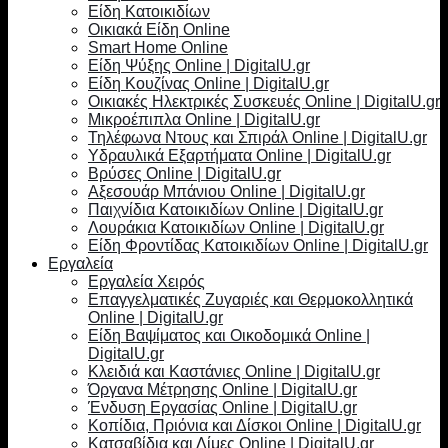
Είδη Κατοικιδίων
Οικιακά Είδη Online
Smart Home Online
Είδη Ψύξης Online | DigitalU.gr
Είδη Κουζίνας Online | DigitalU.gr
Οικιακές Ηλεκτρικές Συσκευές Online | DigitalU.gr
Μικροέπιπλα Online | DigitalU.gr
Τηλέφωνα Ντους και Σπιράλ Online | DigitalU.gr
Υδραυλικά Εξαρτήματα Online | DigitalU.gr
Βρύσες Online | DigitalU.gr
Αξεσουάρ Μπάνιου Online | DigitalU.gr
Παιχνίδια Κατοικιδίων Online | DigitalU.gr
Λουράκια Κατοικιδίων Online | DigitalU.gr
Είδη Φροντίδας Κατοικιδίων Online | DigitalU.gr
Εργαλεία
Εργαλεία Χειρός
Επαγγελματικές Ζυγαριές και Θερμοκολλητικά
Online | DigitalU.gr
Είδη Βαψίματος και Οικοδομικά Online |
DigitalU.gr
Κλειδιά και Καστάνιες Online | DigitalU.gr
Όργανα Μέτρησης Online | DigitalU.gr
Ένδυση Εργασίας Online | DigitalU.gr
Κοπίδια, Πριόνια και Δίσκοι Online | DigitalU.gr
Κατσαβίδια και Λίμες Online | DigitalU.gr