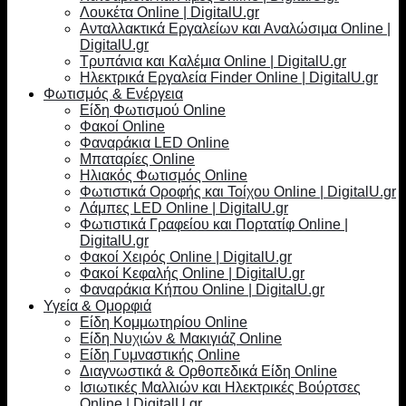
Λουκέτα Online | DigitalU.gr
Ανταλλακτικά Εργαλείων και Αναλώσιμα Online |
DigitalU.gr
Τρυπάνια και Καλέμια Online | DigitalU.gr
Ηλεκτρικά Εργαλεία Finder Online | DigitalU.gr
Φωτισμός & Ενέργεια
Είδη Φωτισμού Online
Φακοί Online
Φαναράκια LED Online
Μπαταρίες Online
Ηλιακός Φωτισμός Online
Φωτιστικά Οροφής και Τοίχου Online | DigitalU.gr
Λάμπες LED Online | DigitalU.gr
Φωτιστικά Γραφείου και Πορτατίφ Online |
DigitalU.gr
Φακοί Χειρός Online | DigitalU.gr
Φακοί Κεφαλής Online | DigitalU.gr
Φαναράκια Κήπου Online | DigitalU.gr
Υγεία & Ομορφιά
Είδη Κομμωτηρίου Online
Είδη Νυχιών & Μακιγιάζ Online
Είδη Γυμναστικής Online
Διαγνωστικά & Ορθοπεδικά Είδη Online
Ισιωτικές Μαλλιών και Ηλεκτρικές Βούρτσες
Online | DigitalU.gr