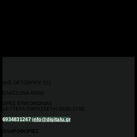
Online
Ανακαλύψτε
πλάνους και κοντοφύλακες
για επαγγελματικό
και ερασιτεχνικό ψάρεμα. Ποιοτικά υλικά, μακρά ζωή.
Πλάνοι και Κοντοφύλακες για Κάθε Βυθό
Κλασσικοί, μεταλλικοί και πλαστικοί πλάνοι. Κοντοφύλακες
για οργάνωση αγκιστριών και δολωμάτων.
6ΗΣ ΟΚΤΩΒΡΙΟΥ 151
ΕΛΑΣΣΟΝΑ 40200
ΩΡΕΣ ΕΠΙΚΟΙΝΩΝΙΑΣ
ΔΕΥΤΕΡΑ-ΠΑΡΑΣΚΕΥΗ 09:00-17:00
6934831247
info@digitalu.gr
ΠΛΗΡΟΦΟΡΙΕΣ