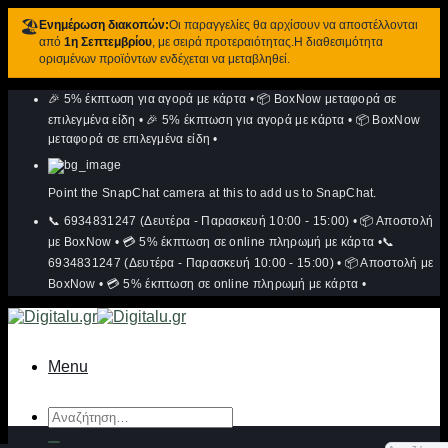
🏖️
Ενημέρωση διακοπών:
Οι παραγγελίες θα αρχίσουν να αποστέλλονται
από
1η Σεπτεμβρίου
, με σειρά προτεραιότητας.Η διαθεσιμότητα
ορισμένων προϊόντων ενδέχεται να μεταβληθεί.
Μετάβαση
🎉 5% έκπτωση για αγορά με κάρτα
•
📦 BoxNow μεταφορά σε
στο
περιεχόμενο
επιλεγμένα είδη
•
🎉 5% έκπτωση για αγορά με κάρτα
•
📦 BoxNow
μεταφορά σε επιλεγμένα είδη
•
Point the SnapChat camera at this to add us to SnapChat.
📞 6934831247 (Δευτέρα - Παρασκευή 10:00 - 15:00)
•
📦 Αποστολή
με BoxNow
•
💳 5% έκπτωση σε online πληρωμή με κάρτα
•
📞
6934831247 (Δευτέρα - Παρασκευή 10:00 - 15:00)
•
📦 Αποστολή με
BoxNow
•
💳 5% έκπτωση σε online πληρωμή με κάρτα
•
Menu
Αναζήτηση
για: