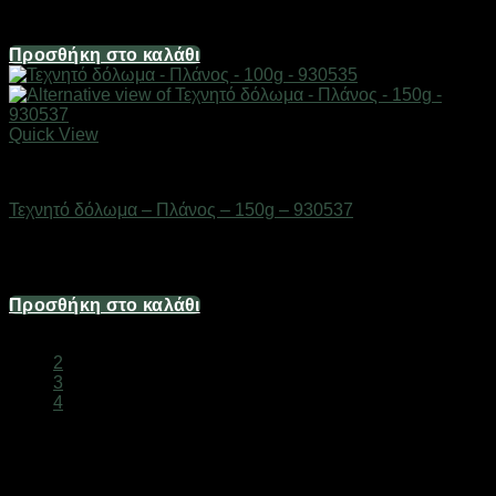
3,72
€
Προσθήκη στο καλάθι
Quick View
ΕΙΔΗ ΑΛΙΕΙΑΣ
Τεχνητό δόλωμα – Πλάνος – 150g – 930537
Διαθέσιμο από 1-3 ημέρες
5,46
€
Προσθήκη στο καλάθι
1
2
3
4
Πλάνοι και Κοντοφύλακες Ψαρέματος