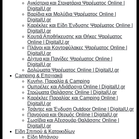
Αγκίστρια και Στριφτάρια Ψαρέματος Online |
DigitalU.gr
Βαρίδια και Μολύβια Ψαρέματος Online |
DigitalU.gr
Καρέκλες και Είδη Ένδυσης Ψαρέματος Online |
DigitalU.gr
Κουτιά Αποθήκευσης και Θήκες Ψαρέματος
Online | DigitalU.gr
Πλάνοι και Κοντοφύλακες Ψαρέματος Online |
DigitalU.gr
Δίχτυα και Παγίδες Ψαρέματος Online |
DigitalU.gr
Δολώματα Ψαρέματος Online | DigitalU.gr
Camping & Εποχιακά
Κυνήγι, Παραλία & Camping
Ομπρέλες και Αδιάβροχα Online | DigitalU.gr
Στρώματα Θαλάσσης Online | DigitalU.gr
Καρέκλες Παραλίας και Camping Online |
DigitalU.gr
Τσάντες και Ένδυση Outdoor Online | DigitalU.gr
Παγούρια και Θερμός Online | DigitalU.gr
Σωσίβια και Αξεσουάρ Θαλάσσης Online |
DigitalU.gr
Είδη Σπιτιού & Κατοικιδίων
Είδη Μπάνιου