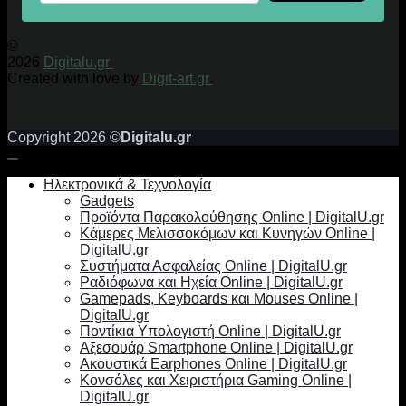
©
2026
Digitalu.gr
Created with love by
Digit-art.gr
Copyright 2026 ©
Digitalu.gr
Ηλεκτρονικά & Τεχνολογία
Gadgets
Προϊόντα Παρακολούθησης Online | DigitalU.gr
Κάμερες Μελισσοκόμων και Κυνηγών Online |
DigitalU.gr
Συστήματα Ασφαλείας Online | DigitalU.gr
Ραδιόφωνα και Ηχεία Online | DigitalU.gr
Gamepads, Keyboards και Mouses Online |
DigitalU.gr
Ποντίκια Υπολογιστή Online | DigitalU.gr
Αξεσουάρ Smartphone Online | DigitalU.gr
Ακουστικά Earphones Online | DigitalU.gr
Κονσόλες και Χειριστήρια Gaming Online |
DigitalU.gr