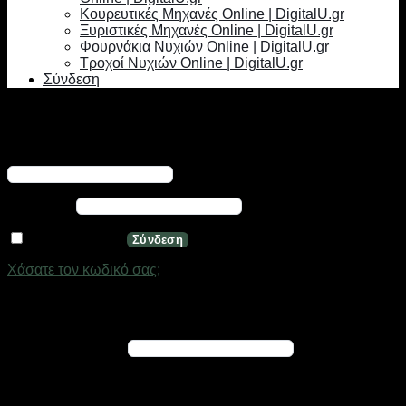
Κουρευτικές Μηχανές Online | DigitalU.gr
Ξυριστικές Μηχανές Online | DigitalU.gr
Φουρνάκια Νυχιών Online | DigitalU.gr
Τροχοί Νυχιών Online | DigitalU.gr
Σύνδεση
Σύνδεση
Απαιτείται
Όνομα χρήστη ή διεύθυνση email
*
Απαιτείται
Κωδικός
*
Να με θυμάσαι
Σύνδεση
Χάσατε τον κωδικό σας;
Εγγραφή
Απαιτείται
Διεύθυνση email
*
Ένας σύνδεσμος για να ορίσετε νέο κωδικό πρόσβασης θα
σταλεί στη διεύθυνση email σας