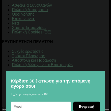
Aσφάλεια Συναλλαγών
Πολιτική Απορρήτου
Όροι χρήσης
Επικοινωνία
Νέα
Χάρτης Ιστοσελίδας
Πολιτική Cookies (ΕΕ)
ΕΞΥΠΗΡΕΤΗΣΗ ΠΕΛΑΤΩΝ
Συχνές ερωτήσεις
Τρόποι Πληρωμής
Αποστολή και Παράδοση
Πολιτική Αλλαγών και Επιστροφών
Κέρδισε 3€ έκπτωση για την επόμενη
αγορά σου!
Ισχύει για αγορές άνω των 10€
Εγγραφή
© 2026 Digitalu.gr