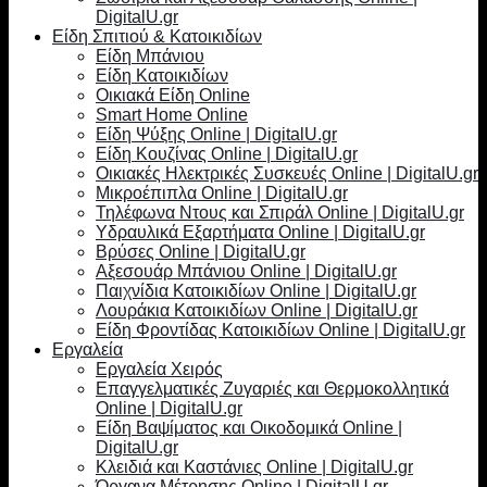
DigitalU.gr
Είδη Σπιτιού & Κατοικιδίων
Είδη Μπάνιου
Είδη Κατοικιδίων
Οικιακά Είδη Online
Smart Home Online
Είδη Ψύξης Online | DigitalU.gr
Είδη Κουζίνας Online | DigitalU.gr
Οικιακές Ηλεκτρικές Συσκευές Online | DigitalU.gr
Μικροέπιπλα Online | DigitalU.gr
Τηλέφωνα Ντους και Σπιράλ Online | DigitalU.gr
Υδραυλικά Εξαρτήματα Online | DigitalU.gr
Βρύσες Online | DigitalU.gr
Αξεσουάρ Μπάνιου Online | DigitalU.gr
Παιχνίδια Κατοικιδίων Online | DigitalU.gr
Λουράκια Κατοικιδίων Online | DigitalU.gr
Είδη Φροντίδας Κατοικιδίων Online | DigitalU.gr
Εργαλεία
Εργαλεία Χειρός
Επαγγελματικές Ζυγαριές και Θερμοκολλητικά
Online | DigitalU.gr
Είδη Βαψίματος και Οικοδομικά Online |
DigitalU.gr
Κλειδιά και Καστάνιες Online | DigitalU.gr
Όργανα Μέτρησης Online | DigitalU.gr