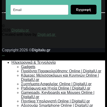
Εγγραφή
© 2026 Digitalu.gr
©
2026
Digitalu.gr
Created with love by
Digit-art.gr
Copyright 2026 ©
Digitalu.gr
Ηλεκτρονικά & Τεχνολογία
Gadgets
Προϊόντα Παρακολούθησης Online | DigitalU.gr
Κάμερες Μελισσοκόμων και Κυνηγών Online |
DigitalU.gr
Συστήματα Ασφαλείας Online | DigitalU.gr
Ραδιόφωνα και Ηχεία Online | DigitalU.gr
Gamepads, Keyboards και Mouses Online |
DigitalU.gr
Ποντίκια Υπολογιστή Online | DigitalU.gr
Αξεσουάρ Smartphone Online | DigitalU.gr