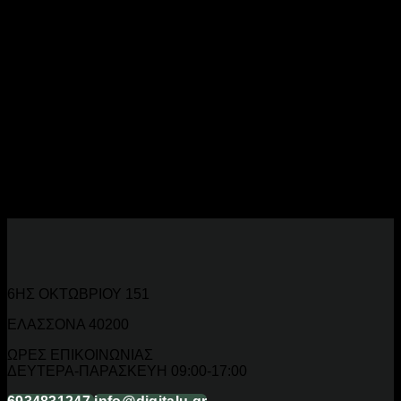
Βούρτσες Online
Αποκτήστε τέλεια μαλλιά με
ισιωτικές μαλλιών
και
ηλεκτρικές βούρτσες
. Επαγγελματικές συσκευές για σαλόνι
και σπίτι.
Ισιωτικές και Brush Styler για Κάθε Τύπο
Μαλλιών
Ισιωτικές κεραμικές, titanium και tourmaline. Rotating brush,
air styler και ισιωτικές με vapour για κάθε τύπο μαλλιού.
6ΗΣ ΟΚΤΩΒΡΙΟΥ 151
ΕΛΑΣΣΟΝΑ 40200
ΩΡΕΣ ΕΠΙΚΟΙΝΩΝΙΑΣ
ΔΕΥΤΕΡΑ-ΠΑΡΑΣΚΕΥΗ 09:00-17:00