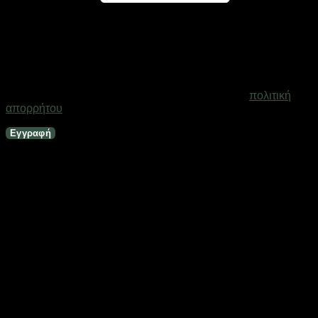
Ένας σύνδεσμος για να ορίσετε νέο κωδικό πρόσβασης θα
σταλεί στη διεύθυνση email σας
Τα προσωπικά σας δεδομένα θα χρησιμοποιηθούν για την
υποστήριξη της εμπειρίας σας σε ολόκληρο τον ιστότοπο, για
τη διαχείριση της πρόσβασης στο λογαριασμό σας και για
άλλους σκοπούς που περιγράφονται στη σελίδα
πολιτική
απορρήτου
.
Εγγραφή