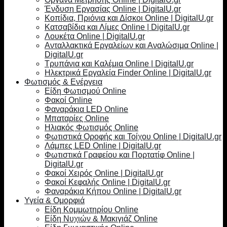
Ένδυση Εργασίας Online | DigitalU.gr
Κοπίδια, Πριόνια και Δίσκοι Online | DigitalU.gr
Κατσαβίδια και Λίμες Online | DigitalU.gr
Λουκέτα Online | DigitalU.gr
Ανταλλακτικά Εργαλείων και Αναλώσιμα Online |
DigitalU.gr
Τρυπάνια και Καλέμια Online | DigitalU.gr
Ηλεκτρικά Εργαλεία Finder Online | DigitalU.gr
Φωτισμός & Ενέργεια
Είδη Φωτισμού Online
Φακοί Online
Φαναράκια LED Online
Μπαταρίες Online
Ηλιακός Φωτισμός Online
Φωτιστικά Οροφής και Τοίχου Online | DigitalU.gr
Λάμπες LED Online | DigitalU.gr
Φωτιστικά Γραφείου και Πορτατίφ Online |
DigitalU.gr
Φακοί Χειρός Online | DigitalU.gr
Φακοί Κεφαλής Online | DigitalU.gr
Φαναράκια Κήπου Online | DigitalU.gr
Υγεία & Ομορφιά
Είδη Κομμωτηρίου Online
Είδη Νυχιών & Μακιγιάζ Online