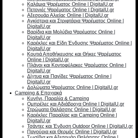
Καλάμια Ψαρέματος Online | DigitalU.gr
Πετονιές Ψαρέματος Online | DigitalU.gr
Αξεσουάρ Αλιείας Online | DigitalU.gr
Αγκίστρια και Στριφτάρια Ψαρέματος Online |
DigitalU.gr
Βαρίδια και Μολύβια Ψαρέματος Online |
DigitalU.gr
Καρέκλες και Είδη Ένδυσης Ψαρέματος Online |
DigitalU.gr
Κουτιά Αποθήκευσης και Θήκες Ψαρέματος
Online | DigitalU.gr
Πλάνοι και Κοντοφύλακες Ψαρέματος Online |
DigitalU.gr
Δίχτυα και Παγίδες Ψαρέματος Online |
DigitalU.gr
Δολώματα Ψαρέματος Online | DigitalU.gr
Camping & Εποχιακά
Κυνήγι, Παραλία & Camping
Ομπρέλες και Αδιάβροχα Online | DigitalU.gr
Στρώματα Θαλάσσης Online | DigitalU.gr
Καρέκλες Παραλίας και Camping Online |
DigitalU.gr
Τσάντες και Ένδυση Outdoor Online | DigitalU.gr
Παγούρια και Θερμός Online | DigitalU.gr
Σωσίβια και Αξεσουάρ Θαλάσσης Online |