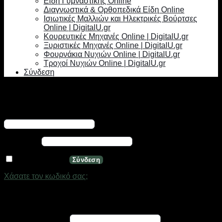
Είδη Γυμναστικής Online
Διαγνωστικά & Ορθοπεδικά Είδη Online
Ισιωτικές Μαλλιών και Ηλεκτρικές Βούρτσες
Online | DigitalU.gr
Κουρευτικές Μηχανές Online | DigitalU.gr
Ξυριστικές Μηχανές Online | DigitalU.gr
Φουρνάκια Νυχιών Online | DigitalU.gr
Τροχοί Νυχιών Online | DigitalU.gr
Σύνδεση
Σύνδεση
Απαιτείται
Όνομα χρήστη ή διεύθυνση email
*
Απαιτείται
Κωδικός
*
Να με θυμάσαι
Σύνδεση
Χάσατε τον κωδικό σας;
Εγγραφή
Απαιτείται
Διεύθυνση email
*