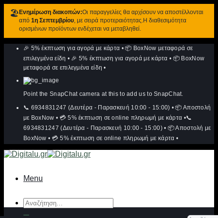
🏖️
Ενημέρωση διακοπών:
Οι παραγγελίες θα αρχίσουν να αποστέλλονται
από
1η Σεπτεμβρίου
, με σειρά προτεραιότητας.Η διαθεσιμότητα
ορισμένων προϊόντων ενδέχεται να μεταβληθεί.
Μετάβαση
🎉 5% έκπτωση για αγορά με κάρτα
•
📦 BoxNow μεταφορά σε
στο
περιεχόμενο
επιλεγμένα είδη
•
🎉 5% έκπτωση για αγορά με κάρτα
•
📦 BoxNow
μεταφορά σε επιλεγμένα είδη
•
Point the SnapChat camera at this to add us to SnapChat.
📞 6934831247 (Δευτέρα - Παρασκευή 10:00 - 15:00)
•
📦 Αποστολή
με BoxNow
•
💳 5% έκπτωση σε online πληρωμή με κάρτα
•
📞
6934831247 (Δευτέρα - Παρασκευή 10:00 - 15:00)
•
📦 Αποστολή με
BoxNow
•
💳 5% έκπτωση σε online πληρωμή με κάρτα
•
Menu
Αναζήτηση
για: