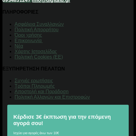
6934831247
info@digitalu.gr
ΠΛΗΡΟΦΟΡΙΕΣ
Aσφάλεια Συναλλαγών
Πολιτική Απορρήτου
Όροι χρήσης
Επικοινωνία
Νέα
Χάρτης Ιστοσελίδας
Πολιτική Cookies (ΕΕ)
ΕΞΥΠΗΡΕΤΗΣΗ ΠΕΛΑΤΩΝ
Συχνές ερωτήσεις
Τρόποι Πληρωμής
Αποστολή και Παράδοση
Πολιτική Αλλαγών και Επιστροφών
Κέρδισε 3€ έκπτωση για την επόμενη
αγορά σου!
Ισχύει για αγορές άνω των 10€