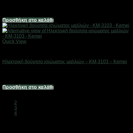
Διαθέσιμο από 1-3 ημέρες
18,60
€
Προσθήκη στο καλάθι
Quick View
Είδη κομμωτηρίου
Ηλεκτρική βούρτσα ισιώματος μαλλιών – KM-3103 – Kemei
Διαθέσιμο από 1-3 ημέρες
28,52
€
Προσθήκη στο καλάθι
1
2
3
4
Ισιωτικές Μαλλιών και Ηλεκτρικές