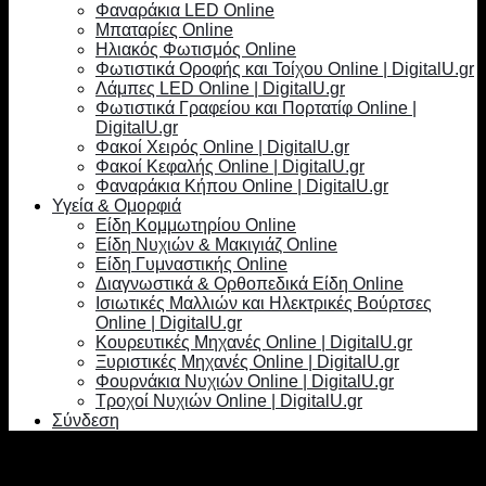
Φαναράκια LED Online
Μπαταρίες Online
Ηλιακός Φωτισμός Online
Φωτιστικά Οροφής και Τοίχου Online | DigitalU.gr
Λάμπες LED Online | DigitalU.gr
Φωτιστικά Γραφείου και Πορτατίφ Online |
DigitalU.gr
Φακοί Χειρός Online | DigitalU.gr
Φακοί Κεφαλής Online | DigitalU.gr
Φαναράκια Κήπου Online | DigitalU.gr
Υγεία & Ομορφιά
Είδη Κομμωτηρίου Online
Είδη Νυχιών & Μακιγιάζ Online
Είδη Γυμναστικής Online
Διαγνωστικά & Ορθοπεδικά Είδη Online
Ισιωτικές Μαλλιών και Ηλεκτρικές Βούρτσες
Online | DigitalU.gr
Κουρευτικές Μηχανές Online | DigitalU.gr
Ξυριστικές Μηχανές Online | DigitalU.gr
Φουρνάκια Νυχιών Online | DigitalU.gr
Τροχοί Νυχιών Online | DigitalU.gr
Σύνδεση
Σύνδεση