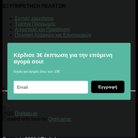
ΕΞΥΠΗΡΕΤΗΣΗ ΠΕΛΑΤΩΝ
Συχνές ερωτήσεις
Τρόποι Πληρωμής
Αποστολή και Παράδοση
Πολιτική Αλλαγών και Επιστροφών
Κέρδισε 3€ έκπτωση για την επόμενη
αγορά σου!
Ισχύει για αγορές άνω των 10€
Εγγραφή
© 2026 Digitalu.gr
©
2026
Digitalu.gr
Created with love by
Digit-art.gr