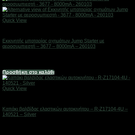
Quick View
AUTO-MOTO-BIKE
Εκκινητής μπαταρίας οχημάτων Jump Starter με
αεροσυμπιεστή – 3677 – 8000mA – 260103
Διαθέσιμο από 1-3 ημέρες
69,44
€
Προσθήκη στο καλάθι
Quick View
AUTO-MOTO-BIKE
Καπάκι βαλβίδας ελαστικών αυτοκινήτου – R-Z17104-4U –
140521 – Silver
Διαθέσιμο από 1-3 ημέρες
1,24
€