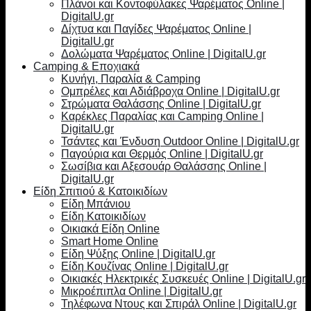
Πλάνοι και Κοντοφύλακες Ψαρέματος Online |
DigitalU.gr
Δίχτυα και Παγίδες Ψαρέματος Online |
DigitalU.gr
Δολώματα Ψαρέματος Online | DigitalU.gr
Camping & Εποχιακά
Κυνήγι, Παραλία & Camping
Ομπρέλες και Αδιάβροχα Online | DigitalU.gr
Στρώματα Θαλάσσης Online | DigitalU.gr
Καρέκλες Παραλίας και Camping Online |
DigitalU.gr
Τσάντες και Ένδυση Outdoor Online | DigitalU.gr
Παγούρια και Θερμός Online | DigitalU.gr
Σωσίβια και Αξεσουάρ Θαλάσσης Online |
DigitalU.gr
Είδη Σπιτιού & Κατοικιδίων
Είδη Μπάνιου
Είδη Κατοικιδίων
Οικιακά Είδη Online
Smart Home Online
Είδη Ψύξης Online | DigitalU.gr
Είδη Κουζίνας Online | DigitalU.gr
Οικιακές Ηλεκτρικές Συσκευές Online | DigitalU.gr
Μικροέπιπλα Online | DigitalU.gr
Τηλέφωνα Ντους και Σπιράλ Online | DigitalU.gr