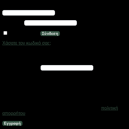
Απαιτείται
Όνομα χρήστη ή διεύθυνση email
*
Απαιτείται
Κωδικός
*
Να με θυμάσαι
Σύνδεση
Χάσατε τον κωδικό σας;
Εγγραφή
Απαιτείται
Διεύθυνση email
*
Ένας σύνδεσμος για να ορίσετε νέο κωδικό πρόσβασης θα
σταλεί στη διεύθυνση email σας
Τα προσωπικά σας δεδομένα θα χρησιμοποιηθούν για την
υποστήριξη της εμπειρίας σας σε ολόκληρο τον ιστότοπο, για
τη διαχείριση της πρόσβασης στο λογαριασμό σας και για
άλλους σκοπούς που περιγράφονται στη σελίδα
πολιτική
απορρήτου
.
Εγγραφή