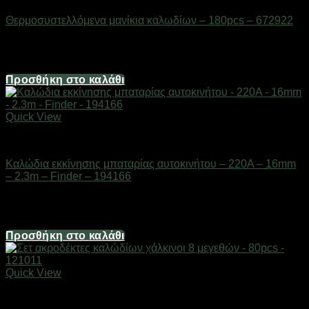
Θερμοσυστελλόμενα μανίκια καλωδίων – 180pcs – 672922
Διαθέσιμο από 1-3 ημέρες
6,20
€
Προσθήκη στο καλάθι
Quick View
AUTO-MOTO-BIKE
Καλώδια εκκίνησης μπαταρίας αυτοκινήτου – 220A – 16mm
– 2.3m – Finder – 194166
Διαθέσιμο από 1-3 ημέρες
16,12
€
Προσθήκη στο καλάθι
Quick View
AUTO-MOTO-BIKE