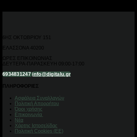
αυτοκινήτου online
από το DigitalU.gr!
6ΗΣ ΟΚΤΩΒΡΙΟΥ 151
ΕΛΑΣΣΟΝΑ 40200
ΩΡΕΣ ΕΠΙΚΟΙΝΩΝΙΑΣ
ΔΕΥΤΕΡΑ-ΠΑΡΑΣΚΕΥΗ 09:00-17:00
6934831247
info@digitalu.gr
ΠΛΗΡΟΦΟΡΙΕΣ
Aσφάλεια Συναλλαγών
Πολιτική Απορρήτου
Όροι χρήσης
Επικοινωνία
Νέα
Χάρτης Ιστοσελίδας
Πολιτική Cookies (ΕΕ)