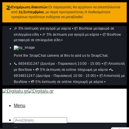
🏖️
Ενημέρωση διακοπών:
Οι παραγγελίες θα αρχίσουν να αποστέλλονται
από
1η Σεπτεμβρίου
, με σειρά προτεραιότητας.Η διαθεσιμότητα
ορισμένων προϊόντων ενδέχεται να μεταβληθεί.
Μετάβαση
🎉 5% έκπτωση για αγορά με κάρτα
•
📦 BoxNow μεταφορά σε
στο
περιεχόμενο
επιλεγμένα είδη
•
🎉 5% έκπτωση για αγορά με κάρτα
•
📦 BoxNow
μεταφορά σε επιλεγμένα είδη
•
Point the SnapChat camera at this to add us to SnapChat.
📞 6934831247 (Δευτέρα - Παρασκευή 10:00 - 15:00)
•
📦 Αποστολή
με BoxNow
•
💳 5% έκπτωση σε online πληρωμή με κάρτα
•
📞
6934831247 (Δευτέρα - Παρασκευή 10:00 - 15:00)
•
📦 Αποστολή με
BoxNow
•
💳 5% έκπτωση σε online πληρωμή με κάρτα
•
Menu
Αναζήτηση
για: