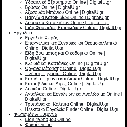
Υδραυλικά Εξαρτήματα Online | DigitalU.gr
Βρύσες Online | DigitalU.gr
Αξεσουάρ Μπάνιου Online | DigitalU.gr
Παιχνίδια Κατοικιδίων Online | DigitalU.gr
Λουράκια Κατοικιδίων Online | DigitalU.gr
Είδη Φροντίδας Κατοικιδίων Online | DigitalU.gr
Εργαλεία
Εργαλεία Χειρός
Επαγγελματικές Ζυγαριές και Θερμοκολλητικά
Online | DigitalU.gr
Είδη Βαψίματος και Οικοδομικά Online |
DigitalU.gr
Κλειδιά και Καστάνιες Online | DigitalU.gr
Όργανα Μέτρησης Online | DigitalU.gr
Ένδυση Εργασίας Online | DigitalU.gr
Κοπίδια, Πριόνια και Δίσκοι Online | DigitalU.gr
Κατσαβίδια και Λίμες Online | DigitalU.gr
Λουκέτα Online | DigitalU.gr
Ανταλλακτικά Εργαλείων και Αναλώσιμα Online |
DigitalU.gr
Τρυπάνια και Καλέμια Online | DigitalU.gr
Ηλεκτρικά Εργαλεία Finder Online | DigitalU.gr
Φωτισμός & Ενέργεια
Είδη Φωτισμού Online
Φακοί Online