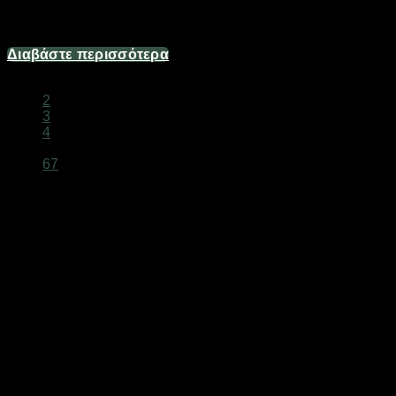
Διαθέσιμο από 1-3 ημέρες
1,24
€
Διαβάστε περισσότερα
1
2
3
4
…
67
Είδη Αυτοκινήτου Online –
Αξεσουάρ, Εξαρτήματα & Εξοπλισμός
Το
DigitalU.gr
διαθέτει μια από τις μεγαλύτερες συλλογές
ειδών αυτοκινήτου online
στην Ελλάδα. Από
ηχοσυστήματα και κάμερες οπισθοπορείας μέχρι εκκινητές
μπαταρίας και GPS trackers, βρες ό,τι χρειάζεσαι για το
αυτοκίνητό σου σε ανταγωνιστικές τιμές.
Γιατί να Αναβαθμίσεις το Αυτοκίνητό σου;