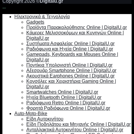
Copyright 2026 ©
Digitalu.gr
Ηλεκτρονικά & Τεχνολογία
Gadgets
Προϊόντα Παρακολούθησης Online | DigitalU.gr
Κάμερες Μελισσοκόμων και Κυνηγών Online |
DigitalU.gr
Συστήματα Ασφαλείας Online | DigitalU.gr
Ραδιόφωνα και Ηχεία Online | DigitalU.gr
Gamepads, Keyboards και Mouses Online |
DigitalU.gr
Ποντίκια Υπολογιστή Online | DigitalU.gr
Αξεσουάρ Smartphone Online | DigitalU.gr
Ακουστικά Earphones Online | DigitalU.gr
Κονσόλες και Χειριστήρια Gaming Online |
DigitalU.gr
Smartwatches Online | DigitalU.gr
Ηχεία Bluetooth Online | DigitalU.gr
Ραδιόφωνα Retro Online | DigitalU.gr
Φορητά Ραδιόφωνα Online | DigitalU.gr
Auto-Moto-Bike
Είδη Αυτοκινήτου
Είδη Ποδηλάτου και Μηχανής Online | DigitalU.gr
Ανταλλακτικά Αυτοκινήτου Online | DigitalU.gr