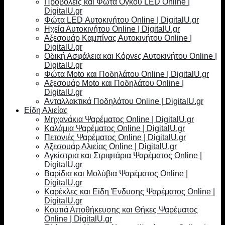
Προβολείς και Φώτα Όγκου LED Online |
DigitalU.gr
Φώτα LED Αυτοκινήτου Online | DigitalU.gr
Ηχεία Αυτοκινήτου Online | DigitalU.gr
Αξεσουάρ Καμπίνας Αυτοκινήτου Online |
DigitalU.gr
Οδική Ασφάλεια και Κόρνες Αυτοκινήτου Online |
DigitalU.gr
Φώτα Moto και Ποδηλάτου Online | DigitalU.gr
Αξεσουάρ Moto και Ποδηλάτου Online |
DigitalU.gr
Ανταλλακτικά Ποδηλάτου Online | DigitalU.gr
Είδη Αλιείας
Μηχανάκια Ψαρέματος Online | DigitalU.gr
Καλάμια Ψαρέματος Online | DigitalU.gr
Πετονιές Ψαρέματος Online | DigitalU.gr
Αξεσουάρ Αλιείας Online | DigitalU.gr
Αγκίστρια και Στριφτάρια Ψαρέματος Online |
DigitalU.gr
Βαρίδια και Μολύβια Ψαρέματος Online |
DigitalU.gr
Καρέκλες και Είδη Ένδυσης Ψαρέματος Online |
DigitalU.gr
Κουτιά Αποθήκευσης και Θήκες Ψαρέματος
Online | DigitalU.gr