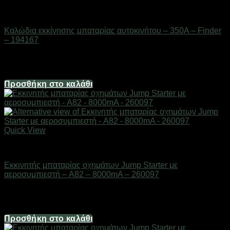
AUTO-MOTO-BIKE
Καλώδια εκκίνησης μπαταρίας αυτοκινήτου – 350A – Finder
– 194167
Διαθέσιμο από 1-3 ημέρες
24,80
€
Προσθήκη στο καλάθι
Quick View
AUTO-MOTO-BIKE
Εκκινητής μπαταρίας οχημάτων Jump Starter με
αεροσυμπιεστή – A82 – 8000mA – 260097
Διαθέσιμο από 1-3 ημέρες
62,00
€
Προσθήκη στο καλάθι