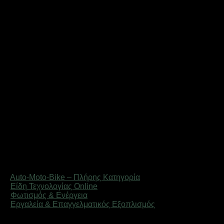
Είναι δύσκολη η εγκατάσταση κάμερας οπισθοπορείας;
Η εγκατάσταση είναι σχετικά απλή σε αυτοκίνητα με 2DIN
ηχοσύστημα. Για παλαιότερα οχήματα μπορεί να χρειαστείς
τεχνικό.
Πόσο διαρκεί η μπαταρία ενός jump starter;
Οι σύγχρονοι jump starters κρατάνε φόρτιση για πολλούς
μήνες ακόμα και αν δεν χρησιμοποιηθούν.
Τιμές & Αποστολή Ειδών Αυτοκινήτου
Στο DigitalU.gr οι τιμές είναι πάντα ανταγωνιστικές και η
αποστολή γίνεται σε όλη την Ελλάδα. Τα
είδη αυτοκινήτου
που αγοράζεις φτάνουν συσκευασμένα με ασφάλεια για να
αποφύγουμε οποιαδήποτε ζημιά στη μεταφορά.
Εξερεύνησε Σχετικές Κατηγορίες
–
Auto-Moto-Bike – Πλήρης Κατηγορία
–
Είδη Τεχνολογίας Online
–
Φωτισμός & Ενέργεια
–
Εργαλεία & Επαγγελματικός Εξοπλισμός
Αναβάθμισε το αυτοκίνητό σου σήμερα με τα καλύτερα
είδη