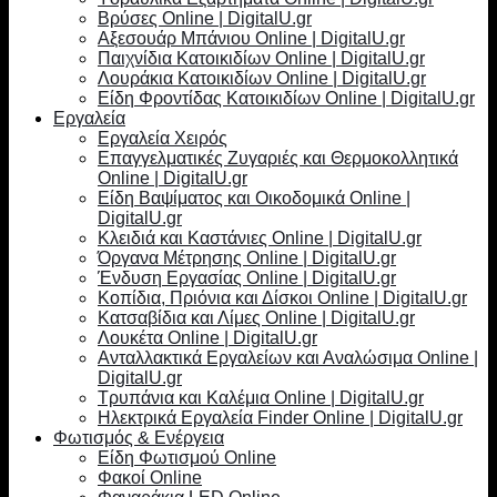
Βρύσες Online | DigitalU.gr
Αξεσουάρ Μπάνιου Online | DigitalU.gr
Παιχνίδια Κατοικιδίων Online | DigitalU.gr
Λουράκια Κατοικιδίων Online | DigitalU.gr
Είδη Φροντίδας Κατοικιδίων Online | DigitalU.gr
Εργαλεία
Εργαλεία Χειρός
Επαγγελματικές Ζυγαριές και Θερμοκολλητικά
Online | DigitalU.gr
Είδη Βαψίματος και Οικοδομικά Online |
DigitalU.gr
Κλειδιά και Καστάνιες Online | DigitalU.gr
Όργανα Μέτρησης Online | DigitalU.gr
Ένδυση Εργασίας Online | DigitalU.gr
Κοπίδια, Πριόνια και Δίσκοι Online | DigitalU.gr
Κατσαβίδια και Λίμες Online | DigitalU.gr
Λουκέτα Online | DigitalU.gr
Ανταλλακτικά Εργαλείων και Αναλώσιμα Online |
DigitalU.gr
Τρυπάνια και Καλέμια Online | DigitalU.gr
Ηλεκτρικά Εργαλεία Finder Online | DigitalU.gr
Φωτισμός & Ενέργεια
Είδη Φωτισμού Online
Φακοί Online