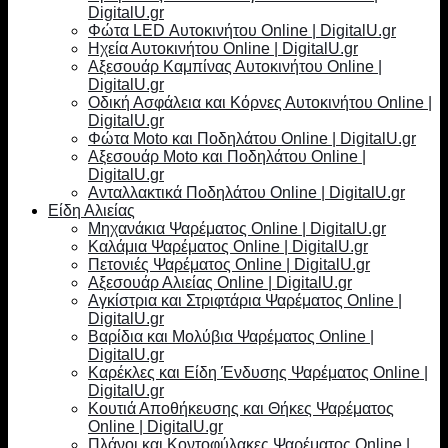
DigitalU.gr
Φώτα LED Αυτοκινήτου Online | DigitalU.gr
Ηχεία Αυτοκινήτου Online | DigitalU.gr
Αξεσουάρ Καμπίνας Αυτοκινήτου Online |
DigitalU.gr
Οδική Ασφάλεια και Κόρνες Αυτοκινήτου Online |
DigitalU.gr
Φώτα Moto και Ποδηλάτου Online | DigitalU.gr
Αξεσουάρ Moto και Ποδηλάτου Online |
DigitalU.gr
Ανταλλακτικά Ποδηλάτου Online | DigitalU.gr
Είδη Αλιείας
Μηχανάκια Ψαρέματος Online | DigitalU.gr
Καλάμια Ψαρέματος Online | DigitalU.gr
Πετονιές Ψαρέματος Online | DigitalU.gr
Αξεσουάρ Αλιείας Online | DigitalU.gr
Αγκίστρια και Στριφτάρια Ψαρέματος Online |
DigitalU.gr
Βαρίδια και Μολύβια Ψαρέματος Online |
DigitalU.gr
Καρέκλες και Είδη Ένδυσης Ψαρέματος Online |
DigitalU.gr
Κουτιά Αποθήκευσης και Θήκες Ψαρέματος
Online | DigitalU.gr
Πλάνοι και Κοντοφύλακες Ψαρέματος Online |