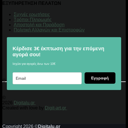
ΕΞΥΠΗΡΕΤΗΣΗ ΠΕΛΑΤΩΝ
Συχνές ερωτήσεις
Τρόποι Πληρωμής
Αποστολή και Παράδοση
Πολιτική Αλλαγών και Επιστροφών
Κέρδισε 3€ έκπτωση για την επόμενη
αγορά σου!
Ισχύει για αγορές άνω των 10€
Εγγραφή
© 2026 Digitalu.gr
©
2026
Digitalu.gr
Created with love by
Digit-art.gr
Copyright 2026 ©
Digitalu.gr