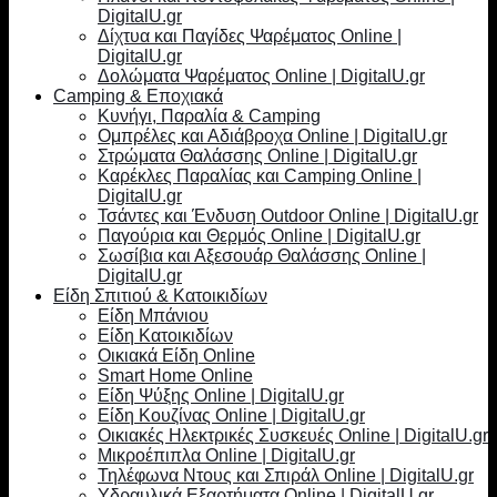
DigitalU.gr
Δίχτυα και Παγίδες Ψαρέματος Online |
DigitalU.gr
Δολώματα Ψαρέματος Online | DigitalU.gr
Camping & Εποχιακά
Κυνήγι, Παραλία & Camping
Ομπρέλες και Αδιάβροχα Online | DigitalU.gr
Στρώματα Θαλάσσης Online | DigitalU.gr
Καρέκλες Παραλίας και Camping Online |
DigitalU.gr
Τσάντες και Ένδυση Outdoor Online | DigitalU.gr
Παγούρια και Θερμός Online | DigitalU.gr
Σωσίβια και Αξεσουάρ Θαλάσσης Online |
DigitalU.gr
Είδη Σπιτιού & Κατοικιδίων
Είδη Μπάνιου
Είδη Κατοικιδίων
Οικιακά Είδη Online
Smart Home Online
Είδη Ψύξης Online | DigitalU.gr
Είδη Κουζίνας Online | DigitalU.gr
Οικιακές Ηλεκτρικές Συσκευές Online | DigitalU.gr
Μικροέπιπλα Online | DigitalU.gr
Τηλέφωνα Ντους και Σπιράλ Online | DigitalU.gr
Υδραυλικά Εξαρτήματα Online | DigitalU.gr