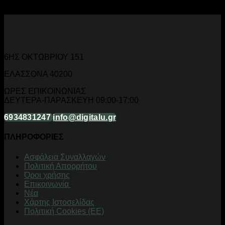
6ΗΣ ΟΚΤΩΒΡΙΟΥ 151
ΕΛΑΣΣΟΝΑ 40200
ΩΡΕΣ ΕΠΙΚΟΙΝΩΝΙΑΣ
ΔΕΥΤΕΡΑ-ΠΑΡΑΣΚΕΥΗ 09:00-17:00
6934831247
info@digitalu.gr
ΠΛΗΡΟΦΟΡΙΕΣ
Aσφάλεια Συναλλαγών
Πολιτική Απορρήτου
Όροι χρήσης
Επικοινωνία
Νέα
Χάρτης Ιστοσελίδας
Πολιτική Cookies (ΕΕ)