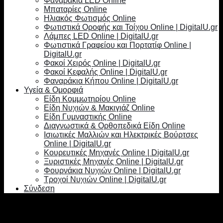
Φαναράκια LED Online
Μπαταρίες Online
Ηλιακός Φωτισμός Online
Φωτιστικά Οροφής και Τοίχου Online | DigitalU.gr
Λάμπες LED Online | DigitalU.gr
Φωτιστικά Γραφείου και Πορτατίφ Online |
DigitalU.gr
Φακοί Χειρός Online | DigitalU.gr
Φακοί Κεφαλής Online | DigitalU.gr
Φαναράκια Κήπου Online | DigitalU.gr
Υγεία & Ομορφιά
Είδη Κομμωτηρίου Online
Είδη Νυχιών & Μακιγιάζ Online
Είδη Γυμναστικής Online
Διαγνωστικά & Ορθοπεδικά Είδη Online
Ισιωτικές Μαλλιών και Ηλεκτρικές Βούρτσες
Online | DigitalU.gr
Κουρευτικές Μηχανές Online | DigitalU.gr
Ξυριστικές Μηχανές Online | DigitalU.gr
Φουρνάκια Νυχιών Online | DigitalU.gr
Τροχοί Νυχιών Online | DigitalU.gr
Σύνδεση
Σύνδεση