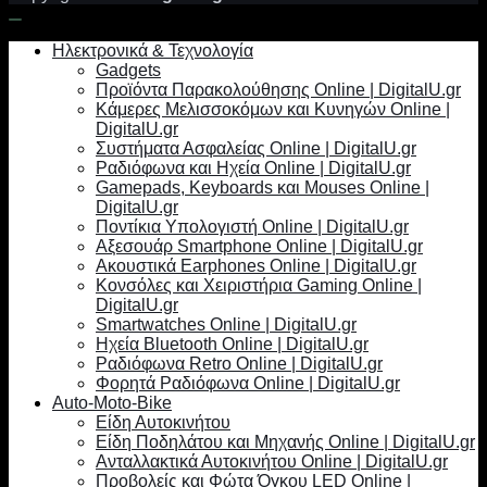
Ηλεκτρονικά & Τεχνολογία
Gadgets
Προϊόντα Παρακολούθησης Online | DigitalU.gr
Κάμερες Μελισσοκόμων και Κυνηγών Online |
DigitalU.gr
Συστήματα Ασφαλείας Online | DigitalU.gr
Ραδιόφωνα και Ηχεία Online | DigitalU.gr
Gamepads, Keyboards και Mouses Online |
DigitalU.gr
Ποντίκια Υπολογιστή Online | DigitalU.gr
Αξεσουάρ Smartphone Online | DigitalU.gr
Ακουστικά Earphones Online | DigitalU.gr
Κονσόλες και Χειριστήρια Gaming Online |
DigitalU.gr
Smartwatches Online | DigitalU.gr
Ηχεία Bluetooth Online | DigitalU.gr
Ραδιόφωνα Retro Online | DigitalU.gr
Φορητά Ραδιόφωνα Online | DigitalU.gr
Auto-Moto-Bike
Είδη Αυτοκινήτου
Είδη Ποδηλάτου και Μηχανής Online | DigitalU.gr
Ανταλλακτικά Αυτοκινήτου Online | DigitalU.gr
Προβολείς και Φώτα Όγκου LED Online |