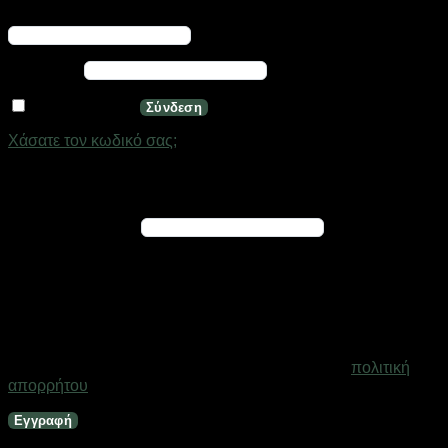
Απαιτείται
Όνομα χρήστη ή διεύθυνση email
*
Απαιτείται
Κωδικός
*
Να με θυμάσαι
Σύνδεση
Χάσατε τον κωδικό σας;
Εγγραφή
Απαιτείται
Διεύθυνση email
*
Ένας σύνδεσμος για να ορίσετε νέο κωδικό πρόσβασης θα
σταλεί στη διεύθυνση email σας
Τα προσωπικά σας δεδομένα θα χρησιμοποιηθούν για την
υποστήριξη της εμπειρίας σας σε ολόκληρο τον ιστότοπο, για
τη διαχείριση της πρόσβασης στο λογαριασμό σας και για
άλλους σκοπούς που περιγράφονται στη σελίδα
πολιτική
απορρήτου
.
Εγγραφή