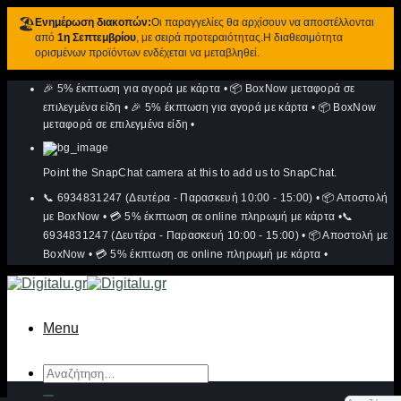
🏖️
Ενημέρωση διακοπών:
Οι παραγγελίες θα αρχίσουν να αποστέλλονται
από
1η Σεπτεμβρίου
, με σειρά προτεραιότητας.Η διαθεσιμότητα
ορισμένων προϊόντων ενδέχεται να μεταβληθεί.
Μετάβαση
🎉 5% έκπτωση για αγορά με κάρτα
•
📦 BoxNow μεταφορά σε
στο
περιεχόμενο
επιλεγμένα είδη
•
🎉 5% έκπτωση για αγορά με κάρτα
•
📦 BoxNow
μεταφορά σε επιλεγμένα είδη
•
Point the SnapChat camera at this to add us to SnapChat.
📞 6934831247 (Δευτέρα - Παρασκευή 10:00 - 15:00)
•
📦 Αποστολή
με BoxNow
•
💳 5% έκπτωση σε online πληρωμή με κάρτα
•
📞
6934831247 (Δευτέρα - Παρασκευή 10:00 - 15:00)
•
📦 Αποστολή με
BoxNow
•
💳 5% έκπτωση σε online πληρωμή με κάρτα
•
Menu
Αναζήτηση
για: