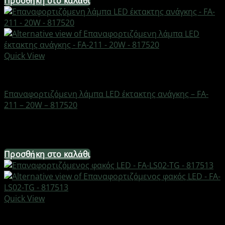
Προσθήκη στο καλάθι
Quick View
Φακοί
Επαναφορτιζόμενη λάμπα LED έκτακτης ανάγκης – FA-
211 – 20W – 817520
Διαθέσιμο από 1-3 ημέρες
8,68
€
Προσθήκη στο καλάθι
Quick View
Φακοί