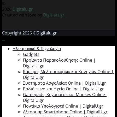
©
2026
Digitalu.gr
Created with love by
Digit-art.gr
Copyright 2026 ©
Digitalu.gr
Ηλεκτρονικά & Τεχνολογία
Gadgets
Προϊόντα Παρακολούθησης Online |
DigitalU.gr
Κάμερες Μελισσοκόμων και Κυνηγών Online |
DigitalU.gr
Συστήματα Ασφαλείας Online | DigitalU.gr
Ραδιόφωνα και Ηχεία Online | DigitalU.gr
Gamepads, Keyboards και Mouses Online |
DigitalU.gr
Ποντίκια Υπολογιστή Online | DigitalU.gr
Αξεσουάρ Smartphone Online | DigitalU.gr