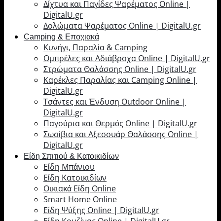
Δίχτυα και Παγίδες Ψαρέματος Online |
DigitalU.gr
Δολώματα Ψαρέματος Online | DigitalU.gr
Camping & Εποχιακά
Κυνήγι, Παραλία & Camping
Ομπρέλες και Αδιάβροχα Online | DigitalU.gr
Στρώματα Θαλάσσης Online | DigitalU.gr
Καρέκλες Παραλίας και Camping Online |
DigitalU.gr
Τσάντες και Ένδυση Outdoor Online |
DigitalU.gr
Παγούρια και Θερμός Online | DigitalU.gr
Σωσίβια και Αξεσουάρ Θαλάσσης Online |
DigitalU.gr
Είδη Σπιτιού & Κατοικιδίων
Είδη Μπάνιου
Είδη Κατοικιδίων
Οικιακά Είδη Online
Smart Home Online
Είδη Ψύξης Online | DigitalU.gr
Είδη Κουζίνας Online | DigitalU.gr