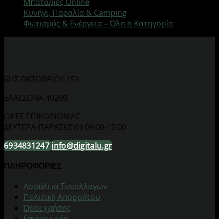
Μπαταρίες Online
Κυνήγι, Παραλία & Camping
Φωτισμός & Ενέργεια – Όλη η Κατηγορία
6ΗΣ ΟΚΤΩΒΡΙΟΥ 151
ΕΛΑΣΣΟΝΑ 40200
ΩΡΕΣ ΕΠΙΚΟΙΝΩΝΙΑΣ
ΔΕΥΤΕΡΑ-ΠΑΡΑΣΚΕΥΗ 09:00-17:00
6934831247
info@digitalu.gr
ΠΛΗΡΟΦΟΡΙΕΣ
Aσφάλεια Συναλλαγών
Πολιτική Απορρήτου
Όροι χρήσης
Επικοινωνία