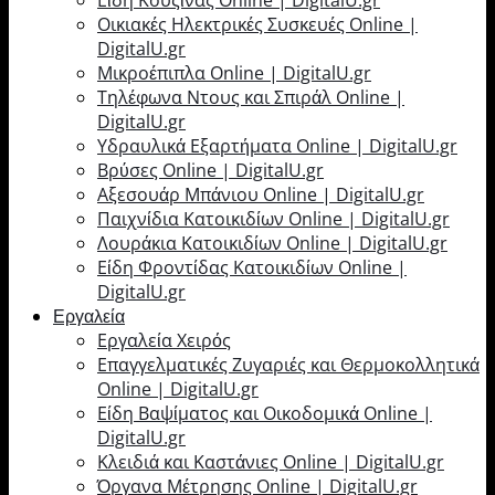
Οικιακές Ηλεκτρικές Συσκευές Online |
DigitalU.gr
Μικροέπιπλα Online | DigitalU.gr
Τηλέφωνα Ντους και Σπιράλ Online |
DigitalU.gr
Υδραυλικά Εξαρτήματα Online | DigitalU.gr
Βρύσες Online | DigitalU.gr
Αξεσουάρ Μπάνιου Online | DigitalU.gr
Παιχνίδια Κατοικιδίων Online | DigitalU.gr
Λουράκια Κατοικιδίων Online | DigitalU.gr
Είδη Φροντίδας Κατοικιδίων Online |
DigitalU.gr
Εργαλεία
Εργαλεία Χειρός
Επαγγελματικές Ζυγαριές και Θερμοκολλητικά
Online | DigitalU.gr
Είδη Βαψίματος και Οικοδομικά Online |
DigitalU.gr
Κλειδιά και Καστάνιες Online | DigitalU.gr
Όργανα Μέτρησης Online | DigitalU.gr