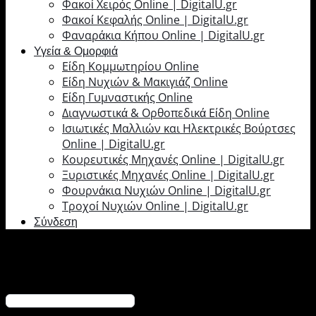
Φακοί Χειρός Online | DigitalU.gr
Φακοί Κεφαλής Online | DigitalU.gr
Φαναράκια Κήπου Online | DigitalU.gr
Υγεία & Ομορφιά
Είδη Κομμωτηρίου Online
Είδη Νυχιών & Μακιγιάζ Online
Είδη Γυμναστικής Online
Διαγνωστικά & Ορθοπεδικά Είδη Online
Ισιωτικές Μαλλιών και Ηλεκτρικές Βούρτσες
Online | DigitalU.gr
Κουρευτικές Μηχανές Online | DigitalU.gr
Ξυριστικές Μηχανές Online | DigitalU.gr
Φουρνάκια Νυχιών Online | DigitalU.gr
Τροχοί Νυχιών Online | DigitalU.gr
Σύνδεση
Σύνδεση
Απαιτείται
Όνομα χρήστη ή διεύθυνση email
*