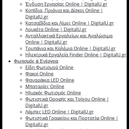
Ένδυση Εργασίας Online | DigitalU.gr
Κοπίδια, Πριόνια και Δίσκοι Online |
DigitalU.gr
Κατσαβίδια και Λίμες Online | DigitalU.gr
Λουκέτα Online | DigitalU.gr
Ανταλλακτικά Εργαλείων και Αναλώσιμα
Online | DigitalU.gr
Τρυπάνια και Καλέμια Online | DigitalU.gr
Ηλεκτρικά Εργαλεία Finder Online | DigitalU.gr
Φωτισμός & Ενέργεια
Είδη Φωτισμού Online
Φακοί Online
Φαναράκια LED Online
Μπαταρίες Online
Ηλιακός Φωτισμός Online
Φωτιστικά Οροφής και Τοίχου Online |
DigitalU.gr
Λάμπες LED Online | DigitalU.gr
Φωτιστικά Γραφείου και Πορτατίφ Online |
DigitalU.gr