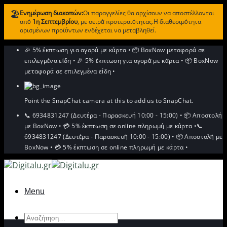
🏖️
Ενημέρωση διακοπών:
Οι παραγγελίες θα αρχίσουν να αποστέλλονται
από
1η Σεπτεμβρίου
, με σειρά προτεραιότητας.Η διαθεσιμότητα
ορισμένων προϊόντων ενδέχεται να μεταβληθεί.
Μετάβαση
🎉 5% έκπτωση για αγορά με κάρτα
•
📦 BoxNow μεταφορά σε
στο
επιλεγμένα είδη
•
🎉 5% έκπτωση για αγορά με κάρτα
•
📦 BoxNow
περιεχόμενο
μεταφορά σε επιλεγμένα είδη
•
Point the SnapChat camera at this to add us to SnapChat.
📞 6934831247 (Δευτέρα - Παρασκευή 10:00 - 15:00)
•
📦 Αποστολή
με BoxNow
•
💳 5% έκπτωση σε online πληρωμή με κάρτα
•
📞
6934831247 (Δευτέρα - Παρασκευή 10:00 - 15:00)
•
📦 Αποστολή με
BoxNow
•
💳 5% έκπτωση σε online πληρωμή με κάρτα
•
Menu
Αναζήτηση