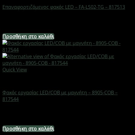
Επαναφορτιζόμενος φακός LED – FA-LS02-TG – 817513
Διαθέσιμο από 1-3 ημέρες
17,36
€
Προσθήκη στο καλάθι
Quick View
Φακοί
Φακός εργασίας LED/COB με μαγνήτη – 8905-COB –
817544
Διαθέσιμο από 1-3 ημέρες
14,88
€
Προσθήκη στο καλάθι