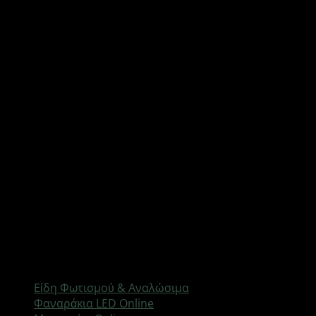
νερό (IP67/IP68) με πολλαπλές λειτουργίες φωτισμού και
τηλεσκοπική εστίαση.
Φακοί Κεφαλής Headlamp
Hands-free φωτισμός για τρέξιμο, ορειβασία, κάμπινγκ
και επισκευές. Ρυθμιζόμενη γωνία φωτισμού,
rechargeable μπαταρία και ελαφρύ design για μέγιστη
άνεση σε κάθε δραστηριότητα.
Τακτικοί Φακοί & EDC
Συμπαγείς EDC φακοί για καθημερινή χρήση, tactical
φακοί αλουμινίου με strobe λειτουργία και mini pen
lights για ακριβή εστιασμένο φωτισμό σε περιορισμένους
χώρους.
Εξερεύνησε Σχετικές Κατηγορίες
Είδη Φωτισμού & Αναλώσιμα
Φαναράκια LED Online