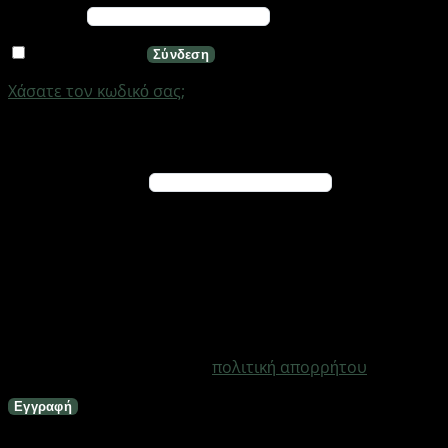
Απαιτείται
Κωδικός
*
Να με θυμάσαι
Σύνδεση
Χάσατε τον κωδικό σας;
Εγγραφή
Απαιτείται
Διεύθυνση email
*
Ένας σύνδεσμος για να ορίσετε νέο κωδικό πρόσβασης
θα σταλεί στη διεύθυνση email σας
Τα προσωπικά σας δεδομένα θα χρησιμοποιηθούν για
την υποστήριξη της εμπειρίας σας σε ολόκληρο τον
ιστότοπο, για τη διαχείριση της πρόσβασης στο
λογαριασμό σας και για άλλους σκοπούς που
περιγράφονται στη σελίδα
πολιτική απορρήτου
.
Εγγραφή