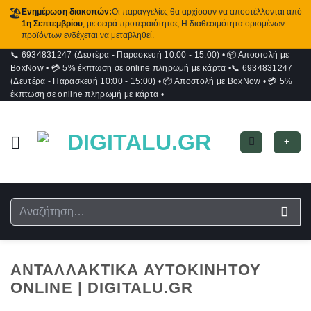
🏖️
Ενημέρωση διακοπών:
Οι παραγγελίες θα αρχίσουν να αποστέλλονται από
1η Σεπτεμβρίου
, με σειρά προτεραιότητας.Η διαθεσιμότητα ορισμένων
προϊόντων ενδέχεται να μεταβληθεί.
📞 6934831247 (Δευτέρα - Παρασκευή 10:00 - 15:00)
•
📦 Αποστολή με
Μετάβαση
BoxNow
•
💳 5% έκπτωση σε online πληρωμή με κάρτα
•
📞 6934831247
στο
(Δευτέρα - Παρασκευή 10:00 - 15:00)
•
📦 Αποστολή με BoxNow
•
💳 5%
περιεχόμενο
έκπτωση σε online πληρωμή με κάρτα
•
+
Αναζήτηση
για:
ΑΝΤΑΛΛΑΚΤΙΚΆ ΑΥΤΟΚΙΝΉΤΟΥ
ONLINE | DIGITALU.GR