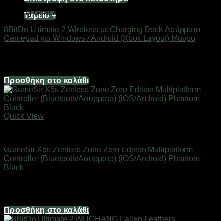
Gaming Gear & Accessories
Ταμείο
+
8BitDo Ultimate 2 Wireless με Charging Dock Ασύρματο
Gamepad για Windows / Android (Xbox Layout) Μαύρο
Διαθέσιμο
65,00
€
Προσθήκη στο καλάθι
Quick View
Gaming Gear & Accessories
GameSir X5s Zenless Zone Zero Edition Multiplatform
Controller (Bluetooth/Ασύρματο) (iOS/Android) Phantom
Black
Άμεσα Διαθέσιμο
55,50
€
Προσθήκη στο καλάθι