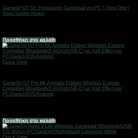
Gamesir G7 SE Ενσύρματο Gamepad για PC / Xbox One /
Xbox Series Λευκό
Άμεσα Διαθέσιμο
46,90
€
Προσθήκη στο καλάθι
Quick View
Gaming Gear & Accessories
GameSir G7 Pro 8K Aimlabs Edition Wireless Esports
Controller (Bluetooth/2.4GHz/USB-C) με Hall Effect για
PC/Switch/iOS/Android
Διαθέσιμο
84,60
€
Προσθήκη στο καλάθι
Quick View