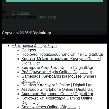
©
2026
Digitalu.gr
Created with love by
Digit-art.gr
Copyright 2026 ©
Digitalu.gr
Ηλεκτρονικά & Τεχνολογία
Gadgets
Προϊόντα Παρακολούθησης Online | DigitalU.gr
Κάμερες Μελισσοκόμων και Κυνηγών Online |
DigitalU.gr
Συστήματα Ασφαλείας Online | DigitalU.gr
Ραδιόφωνα και Ηχεία Online | DigitalU.gr
Gamepads, Keyboards και Mouses Online |
DigitalU.gr
Ποντίκια Υπολογιστή Online | DigitalU.gr
Αξεσουάρ Smartphone Online | DigitalU.gr
Ακουστικά Earphones Online | DigitalU.gr
Κονσόλες και Χειριστήρια Gaming Online |
DigitalU.gr
Smartwatches Online | DigitalU.gr