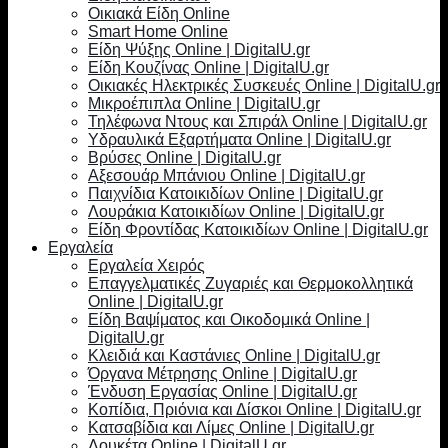
Οικιακά Είδη Online
Smart Home Online
Είδη Ψύξης Online | DigitalU.gr
Είδη Κουζίνας Online | DigitalU.gr
Οικιακές Ηλεκτρικές Συσκευές Online | DigitalU.gr
Μικροέπιπλα Online | DigitalU.gr
Τηλέφωνα Ντους και Σπιράλ Online | DigitalU.gr
Υδραυλικά Εξαρτήματα Online | DigitalU.gr
Βρύσες Online | DigitalU.gr
Αξεσουάρ Μπάνιου Online | DigitalU.gr
Παιχνίδια Κατοικιδίων Online | DigitalU.gr
Λουράκια Κατοικιδίων Online | DigitalU.gr
Είδη Φροντίδας Κατοικιδίων Online | DigitalU.gr
Εργαλεία
Εργαλεία Χειρός
Επαγγελματικές Ζυγαριές και Θερμοκολλητικά
Online | DigitalU.gr
Είδη Βαψίματος και Οικοδομικά Online |
DigitalU.gr
Κλειδιά και Καστάνιες Online | DigitalU.gr
Όργανα Μέτρησης Online | DigitalU.gr
Ένδυση Εργασίας Online | DigitalU.gr
Κοπίδια, Πριόνια και Δίσκοι Online | DigitalU.gr
Κατσαβίδια και Λίμες Online | DigitalU.gr
Λουκέτα Online | DigitalU.gr