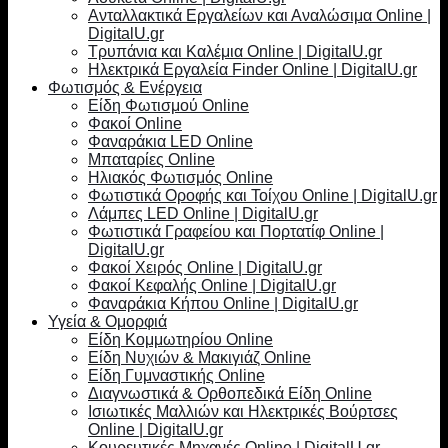
Ανταλλακτικά Εργαλείων και Αναλώσιμα Online |
DigitalU.gr
Τρυπάνια και Καλέμια Online | DigitalU.gr
Ηλεκτρικά Εργαλεία Finder Online | DigitalU.gr
Φωτισμός & Ενέργεια
Είδη Φωτισμού Online
Φακοί Online
Φαναράκια LED Online
Μπαταρίες Online
Ηλιακός Φωτισμός Online
Φωτιστικά Οροφής και Τοίχου Online | DigitalU.gr
Λάμπες LED Online | DigitalU.gr
Φωτιστικά Γραφείου και Πορτατίφ Online |
DigitalU.gr
Φακοί Χειρός Online | DigitalU.gr
Φακοί Κεφαλής Online | DigitalU.gr
Φαναράκια Κήπου Online | DigitalU.gr
Υγεία & Ομορφιά
Είδη Κομμωτηρίου Online
Είδη Νυχιών & Μακιγιάζ Online
Είδη Γυμναστικής Online
Διαγνωστικά & Ορθοπεδικά Είδη Online
Ισιωτικές Μαλλιών και Ηλεκτρικές Βούρτσες
Online | DigitalU.gr
Κουρευτικές Μηχανές Online | DigitalU.gr