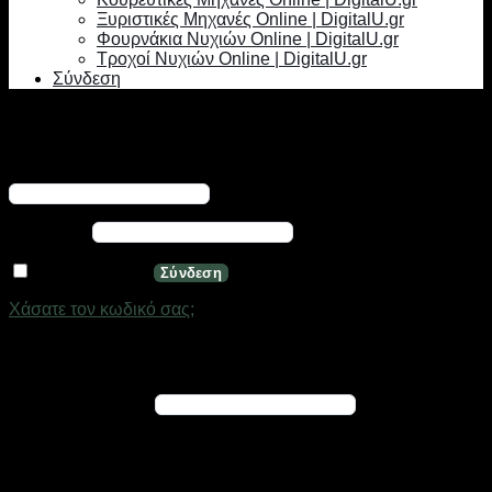
Ξυριστικές Μηχανές Online | DigitalU.gr
Φουρνάκια Νυχιών Online | DigitalU.gr
Τροχοί Νυχιών Online | DigitalU.gr
Σύνδεση
Σύνδεση
Απαιτείται
Όνομα χρήστη ή διεύθυνση email
*
Απαιτείται
Κωδικός
*
Να με θυμάσαι
Σύνδεση
Χάσατε τον κωδικό σας;
Εγγραφή
Απαιτείται
Διεύθυνση email
*
Ένας σύνδεσμος για να ορίσετε νέο κωδικό πρόσβασης θα
σταλεί στη διεύθυνση email σας