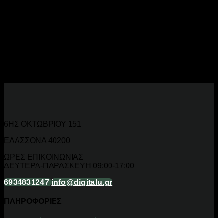
πληκτρολόγια και ποντίκια
υψηλής απόδοσης. Για PC,
console και mobile gaming.
Gaming Peripherals για Κάθε Παίκτη
Ενσύρματα και ασύρματα gamepads, mechanical keyboards,
gaming mice με RGB φωτισμό και υψηλό DPI για
ανταγωνιστικό παιχνίδι.
6ΗΣ ΟΚΤΩΒΡΙΟΥ 151
ΕΛΑΣΣΟΝΑ 40200
ΩΡΕΣ ΕΠΙΚΟΙΝΩΝΙΑΣ
ΔΕΥΤΕΡΑ-ΠΑΡΑΣΚΕΥΗ 09:00-17:00
6934831247
info@digitalu.gr
ΠΛΗΡΟΦΟΡΙΕΣ