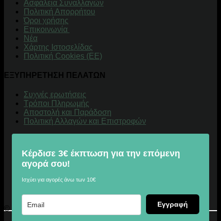
Aσφάλεια Συναλλαγών
Πολιτική Απορρήτου
Όροι χρήσης
Επικοινωνία
Νέα
Χάρτης Ιστοσελίδας
Πολιτική Cookies (ΕΕ)
ΕΞΥΠΗΡΕΤΗΣΗ ΠΕΛΑΤΩΝ
Συχνές ερωτήσεις
Τρόποι Πληρωμής
Αποστολή και Παράδοση
Πολιτική Αλλαγών και Επιστροφών
Κέρδισε 3€ έκπτωση για την επόμενη
αγορά σου!
Ισχύει για αγορές άνω των 10€
Εγγραφή
© 2026 Digitalu.gr