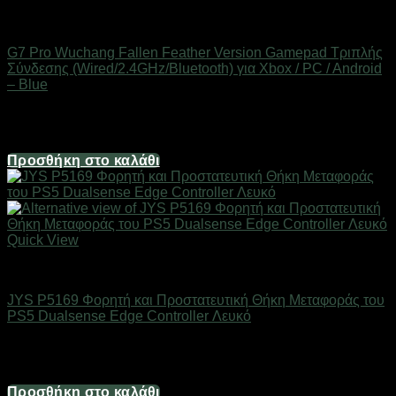
Gaming Gear & Accessories
G7 Pro Wuchang Fallen Feather Version Gamepad Τριπλής
Σύνδεσης (Wired/2.4GHz/Bluetooth) για Xbox / PC / Android
– Blue
Διαθέσιμο
104,90
€
Προσθήκη στο καλάθι
Quick View
Gaming Gear & Accessories
JYS P5169 Φορητή και Προστατευτική Θήκη Μεταφοράς του
PS5 Dualsense Edge Controller Λευκό
Διαθέσιμο
20,50
€
Προσθήκη στο καλάθι