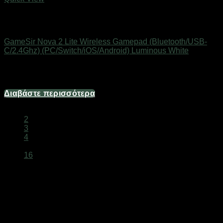
Εξαντλημένο
Gaming Gear & Accessories
GameSir Nova 2 Lite Wireless Gamepad (Bluetooth/USB-
C/2.4Ghz) (PC/Switch/iOS/Android) Luminous White
Άμεσα Διαθέσιμο
28,90
€
Διαβάστε περισσότερα
1
2
3
4
…
16
Gamepads, Keyboards και Mouses
Online
Αναβαθμίστε το gaming setup σας με
gamepads,