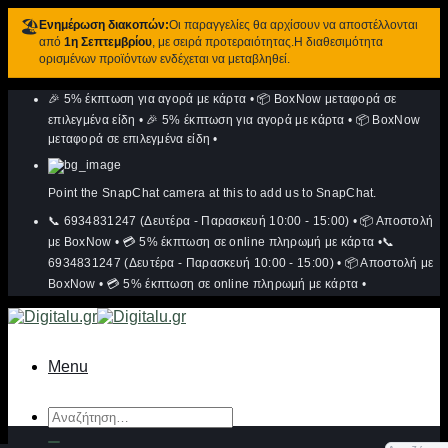
🏖️
Ενημέρωση διακοπών:
Οι παραγγελίες θα αρχίσουν να αποστέλλονται
από
1η Σεπτεμβρίου
, με σειρά προτεραιότητας.Η διαθεσιμότητα
ορισμένων προϊόντων ενδέχεται να μεταβληθεί.
Μετάβαση
🎉 5% έκπτωση για αγορά με κάρτα
•
📦 BoxNow μεταφορά σε
στο
περιεχόμενο
επιλεγμένα είδη
•
🎉 5% έκπτωση για αγορά με κάρτα
•
📦 BoxNow
μεταφορά σε επιλεγμένα είδη
•
Point the SnapChat camera at this to add us to SnapChat.
📞 6934831247 (Δευτέρα - Παρασκευή 10:00 - 15:00)
•
📦 Αποστολή
με BoxNow
•
💳 5% έκπτωση σε online πληρωμή με κάρτα
•
📞
6934831247 (Δευτέρα - Παρασκευή 10:00 - 15:00)
•
📦 Αποστολή με
BoxNow
•
💳 5% έκπτωση σε online πληρωμή με κάρτα
•
Menu
Αναζήτηση
για: