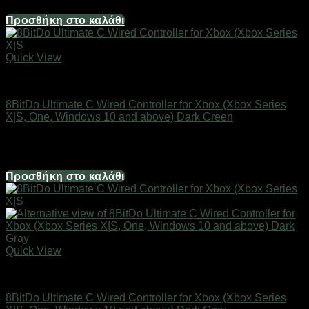
46,00
€
Προσθήκη στο καλάθι
Quick View
Gamepads/Keyboards/Mouses
8BitDo Ultimate C Wired Controller for Xbox (Xbox Series
X|S, One, Windows 10 and above) Dark Green
Διαθέσιμο
47,00
€
Προσθήκη στο καλάθι
Quick View
Gamepads/Keyboards/Mouses
8BitDo Ultimate C Wired Controller for Xbox (Xbox Series