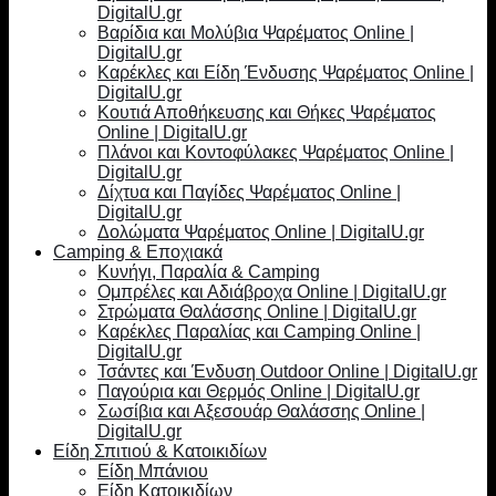
DigitalU.gr
Βαρίδια και Μολύβια Ψαρέματος Online |
DigitalU.gr
Καρέκλες και Είδη Ένδυσης Ψαρέματος Online |
DigitalU.gr
Κουτιά Αποθήκευσης και Θήκες Ψαρέματος
Online | DigitalU.gr
Πλάνοι και Κοντοφύλακες Ψαρέματος Online |
DigitalU.gr
Δίχτυα και Παγίδες Ψαρέματος Online |
DigitalU.gr
Δολώματα Ψαρέματος Online | DigitalU.gr
Camping & Εποχιακά
Κυνήγι, Παραλία & Camping
Ομπρέλες και Αδιάβροχα Online | DigitalU.gr
Στρώματα Θαλάσσης Online | DigitalU.gr
Καρέκλες Παραλίας και Camping Online |
DigitalU.gr
Τσάντες και Ένδυση Outdoor Online | DigitalU.gr
Παγούρια και Θερμός Online | DigitalU.gr
Σωσίβια και Αξεσουάρ Θαλάσσης Online |
DigitalU.gr
Είδη Σπιτιού & Κατοικιδίων
Είδη Μπάνιου
Είδη Κατοικιδίων