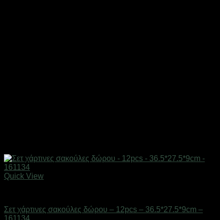
Quick View
Επαγγελματικές ζυγαριές & θερμοκολλητικά
Σετ χάρτινες σακούλες δώρου – 12pcs – 36.5*27.5*9cm –
161134