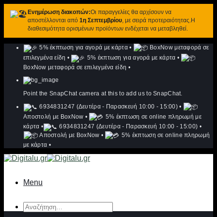
Ενημέρωση διακοπών:
Οι παραγγελίες θα αρχίσουν να
αποστέλλονται από
1η Σεπτεμβρίου
, με σειρά προτεραιότητας.Η
διαθεσιμότητα ορισμένων προϊόντων ενδέχεται να μεταβληθεί.
Μετάβαση
5% έκπτωση για αγορά με κάρτα
•
BoxNow μεταφορά σε
στο
επιλεγμένα είδη
•
5% έκπτωση για αγορά με κάρτα
•
περιεχόμενο
BoxNow μεταφορά σε επιλεγμένα είδη
•
Point the SnapChat camera at this to add us to SnapChat.
6934831247 (Δευτέρα - Παρασκευή 10:00 - 15:00)
•
Αποστολή με BoxNow
•
5% έκπτωση σε online πληρωμή με
κάρτα
•
6934831247 (Δευτέρα - Παρασκευή 10:00 - 15:00)
•
Αποστολή με BoxNow
•
5% έκπτωση σε online πληρωμή
με κάρτα
•
Menu
Αναζήτηση
για: