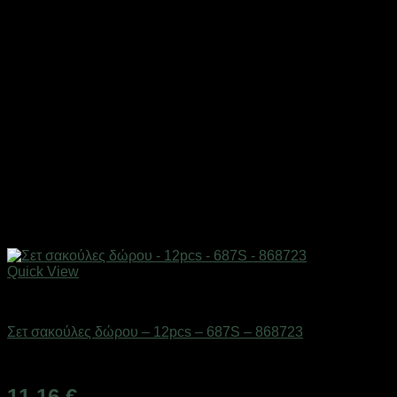
Quick View
Επαγγελματικές ζυγαριές & θερμοκολλητικά
Σετ σακούλες δώρου – 12pcs – 687S – 868723
Διαθέσιμο από 1-3 ημέρες
11,16
€