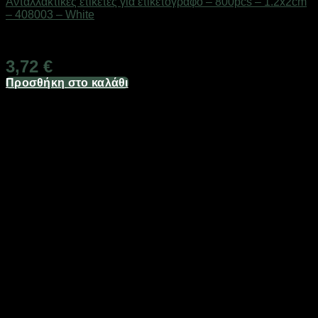
Ανταλλακτικές ετικέτες για ετικετογράφο – 800pcs – 1.2x2cm
– 408003 – White
Διαθέσιμο από 1-3 ημέρες
3,72
€
Προσθήκη στο καλάθι