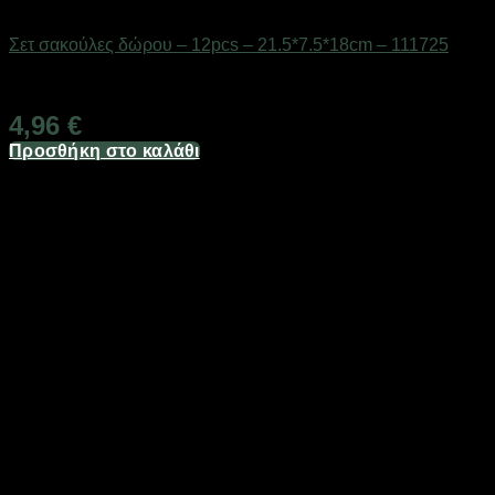
Επαγγελματικές ζυγαριές & θερμοκολλητικά
Σετ σακούλες δώρου – 12pcs – 21.5*7.5*18cm – 111725
Διαθέσιμο από 1-3 ημέρες
4,96
€
Προσθήκη στο καλάθι