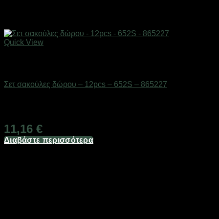
Quick View
Εξαντλημένο
Επαγγελματικές ζυγαριές & θερμοκολλητικά
Σετ σακούλες δώρου – 12pcs – 652S – 865227
Διαθέσιμο από 1-3 ημέρες
11,16
€
Διαβάστε περισσότερα