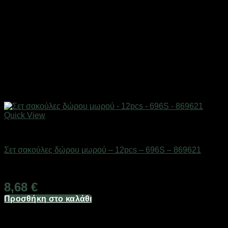
Quick View
Επαγγελματικές ζυγαριές & θερμοκολλητικά
Σετ σακούλες δώρου μωρού – 12pcs – 696S – 869621
Διαθέσιμο από 1-3 ημέρες
8,68
€
Προσθήκη στο καλάθι