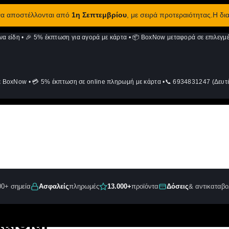
 να αποστέλλονται από
1η Σεπτεμβρίου
, με σειρά προτεραιότητας.Η δι
να είδη
•
🎉 5% έκπτωση για αγορά με κάρτα
•
📦 BoxNow μεταφορά σε επιλεγμέ
ε BoxNow
•
💳 5% έκπτωση σε online πληρωμή με κάρτα
•
📞 6934831247 (Δευτέ
00+ σημεία
Ασφαλείς
πληρωμές
13.000+
προϊόντα
Δόσεις
& αντικαταβο
talU.gr