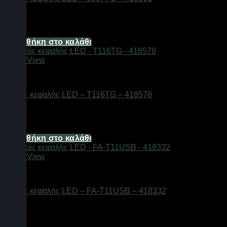
standard-parcel
16,12
€
Προσθήκη στο καλάθι
Quick View
Φακοί
Φακός κεφαλής LED – T116TG – 418578
standard-parcel
14,88
€
Προσθήκη στο καλάθι
Quick View
Φακοί
Φακός κεφαλής LED – FA-T11USB – 418332
standard-parcel
13,64
€