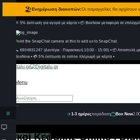
🏖️
Ενημέρωση διακοπών:
Οι παραγγελίες θα αρχίσουν
Μετάβαση
🎉 5% έκπτωση για αγορά με κάρτα
•
📦 BoxNow μεταφορά σε επιλεγμέ
στο
περιεχόμενο
Point the SnapChat camera at this to add us to SnapChat.
📞 6934831247 (Δευτέρα - Παρασκευή 10:00 - 15:00)
•
📦 Αποστολή μ
BoxNow
•
💳 5% έκπτωση σε online πληρωμή με κάρτα
•
Menu
Αναζήτηση
για:
1-3 ημέρες
παράδοση
Box Now
2.0
Σύνδεση
Φακοί Κεφαλής Online | Digi
Καλάθι /
0,00
€