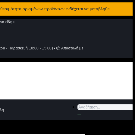
αθεσιμότητα ορισμένων προϊόντων ενδέχεται να μεταβληθεί.
να είδη
•
ρα - Παρασκευή 10:00 - 15:00)
•
📦 Αποστολή με
Αναζήτηση
λή
για: