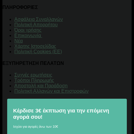
ΠΛΗΡΟΦΟΡΙΕΣ
Aσφάλεια Συναλλαγών
Πολιτική Απορρήτου
Όροι χρήσης
Επικοινωνία
Νέα
Χάρτης Ιστοσελίδας
Πολιτική Cookies (ΕΕ)
ΕΞΥΠΗΡΕΤΗΣΗ ΠΕΛΑΤΩΝ
Συχνές ερωτήσεις
Τρόποι Πληρωμής
Αποστολή και Παράδοση
Πολιτική Αλλαγών και Επιστροφών
Κέρδισε 3€ έκπτωση για την επόμενη
αγορά σου!
Ισχύει για αγορές άνω των 10€