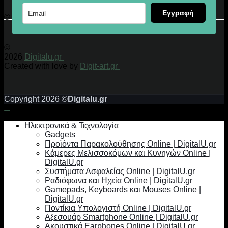
Εγγραφή
© 2026 Digitalu.gr
©
2026
Digitalu.gr
Created with love by
Digit-art.gr
Copyright 2026 ©
Digitalu.gr
Ηλεκτρονικά & Τεχνολογία
Gadgets
Προϊόντα Παρακολούθησης Online | DigitalU.gr
Κάμερες Μελισσοκόμων και Κυνηγών Online |
DigitalU.gr
Συστήματα Ασφαλείας Online | DigitalU.gr
Ραδιόφωνα και Ηχεία Online | DigitalU.gr
Gamepads, Keyboards και Mouses Online |
DigitalU.gr
Ποντίκια Υπολογιστή Online | DigitalU.gr
Αξεσουάρ Smartphone Online | DigitalU.gr
Ακουστικά Earphones Online | DigitalU.gr