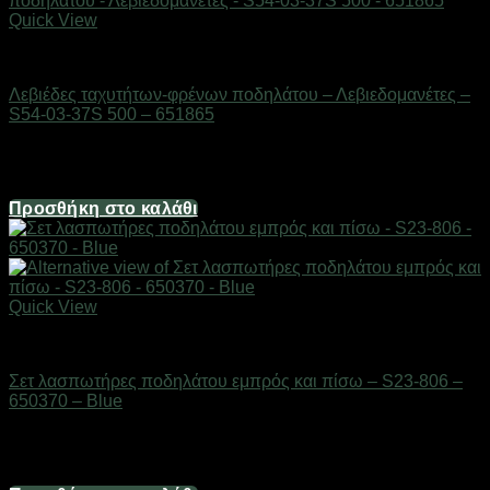
Quick View
AUTO-MOTO-BIKE
Λεβιέδες ταχυτήτων-φρένων ποδηλάτου – Λεβιεδομανέτες –
S54-03-37S 500 – 651865
Διαθέσιμο από 1-3 ημέρες
9,92
€
Προσθήκη στο καλάθι
Quick View
AUTO-MOTO-BIKE
Σετ λασπωτήρες ποδηλάτου εμπρός και πίσω – S23-806 –
650370 – Blue
Διαθέσιμο από 1-3 ημέρες
2,98
€