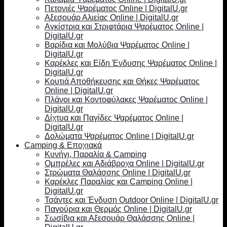
Πετονιές Ψαρέματος Online | DigitalU.gr
Αξεσουάρ Αλιείας Online | DigitalU.gr
Αγκίστρια και Στριφτάρια Ψαρέματος Online |
DigitalU.gr
Βαρίδια και Μολύβια Ψαρέματος Online |
DigitalU.gr
Καρέκλες και Είδη Ένδυσης Ψαρέματος Online |
DigitalU.gr
Κουτιά Αποθήκευσης και Θήκες Ψαρέματος
Online | DigitalU.gr
Πλάνοι και Κοντοφύλακες Ψαρέματος Online |
DigitalU.gr
Δίχτυα και Παγίδες Ψαρέματος Online |
DigitalU.gr
Δολώματα Ψαρέματος Online | DigitalU.gr
Camping & Εποχιακά
Κυνήγι, Παραλία & Camping
Ομπρέλες και Αδιάβροχα Online | DigitalU.gr
Στρώματα Θαλάσσης Online | DigitalU.gr
Καρέκλες Παραλίας και Camping Online |
DigitalU.gr
Τσάντες και Ένδυση Outdoor Online | DigitalU.gr
Παγούρια και Θερμός Online | DigitalU.gr
Σωσίβια και Αξεσουάρ Θαλάσσης Online |