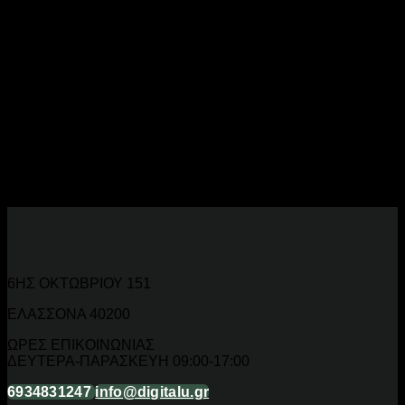
Ανταλλακτικά Ποδηλάτου Online
Συντηρήστε το ποδήλατό σας με
ανταλλακτικά ποδηλάτου
υψηλής ποιότητας. Πλήρης γκάμα για κάθε τύπο ποδηλάτου.
Ανταλλακτικά για Κάθε Ποδήλατο
Λάστιχα, ζάντες, αλυσίδες, γκαζόπιπες, φρένα, σέλες και
εξαρτήματα μετάδοσης κίνησης για MTB, road και city bikes.
6ΗΣ ΟΚΤΩΒΡΙΟΥ 151
ΕΛΑΣΣΟΝΑ 40200
ΩΡΕΣ ΕΠΙΚΟΙΝΩΝΙΑΣ
ΔΕΥΤΕΡΑ-ΠΑΡΑΣΚΕΥΗ 09:00-17:00
6934831247
info@digitalu.gr