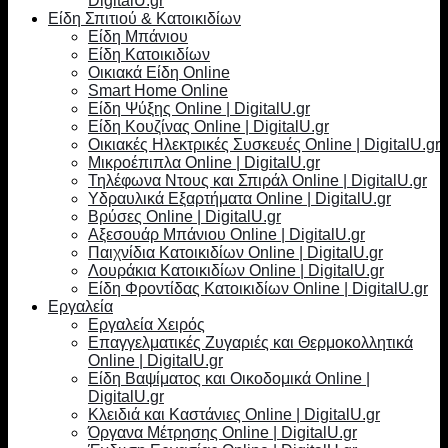
DigitalU.gr
Είδη Σπιτιού & Κατοικιδίων
Είδη Μπάνιου
Είδη Κατοικιδίων
Οικιακά Είδη Online
Smart Home Online
Είδη Ψύξης Online | DigitalU.gr
Είδη Κουζίνας Online | DigitalU.gr
Οικιακές Ηλεκτρικές Συσκευές Online | DigitalU.gr
Μικροέπιπλα Online | DigitalU.gr
Τηλέφωνα Ντους και Σπιράλ Online | DigitalU.gr
Υδραυλικά Εξαρτήματα Online | DigitalU.gr
Βρύσες Online | DigitalU.gr
Αξεσουάρ Μπάνιου Online | DigitalU.gr
Παιχνίδια Κατοικιδίων Online | DigitalU.gr
Λουράκια Κατοικιδίων Online | DigitalU.gr
Είδη Φροντίδας Κατοικιδίων Online | DigitalU.gr
Εργαλεία
Εργαλεία Χειρός
Επαγγελματικές Ζυγαριές και Θερμοκολλητικά
Online | DigitalU.gr
Είδη Βαψίματος και Οικοδομικά Online |
DigitalU.gr
Κλειδιά και Καστάνιες Online | DigitalU.gr
Όργανα Μέτρησης Online | DigitalU.gr