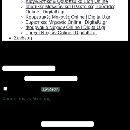
Διαγνωστικά & Ορθοπεδικά Είδη Online
Ισιωτικές Μαλλιών και Ηλεκτρικές Βούρτσες
Online | DigitalU.gr
Κουρευτικές Μηχανές Online | DigitalU.gr
Ξυριστικές Μηχανές Online | DigitalU.gr
Φουρνάκια Νυχιών Online | DigitalU.gr
Τροχοί Νυχιών Online | DigitalU.gr
Σύνδεση
Σύνδεση
Απαιτείται
Όνομα χρήστη ή διεύθυνση email
*
Απαιτείται
Κωδικός
*
Να με θυμάσαι
Σύνδεση
Χάσατε τον κωδικό σας;
Εγγραφή
Απαιτείται
Διεύθυνση email
*