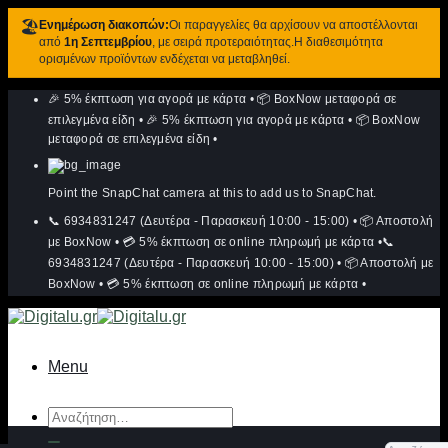
🏖️
Ενημέρωση διακοπών:
Οι παραγγελίες θα αρχίσουν να αποστέλλονται
από
1η Σεπτεμβρίου
, με σειρά προτεραιότητας.Η διαθεσιμότητα
ορισμένων προϊόντων ενδέχεται να μεταβληθεί.
Μετάβαση
🎉 5% έκπτωση για αγορά με κάρτα
•
📦 BoxNow μεταφορά σε
στο
περιεχόμενο
επιλεγμένα είδη
•
🎉 5% έκπτωση για αγορά με κάρτα
•
📦 BoxNow
μεταφορά σε επιλεγμένα είδη
•
Point the SnapChat camera at this to add us to SnapChat.
📞 6934831247 (Δευτέρα - Παρασκευή 10:00 - 15:00)
•
📦 Αποστολή
με BoxNow
•
💳 5% έκπτωση σε online πληρωμή με κάρτα
•
📞
6934831247 (Δευτέρα - Παρασκευή 10:00 - 15:00)
•
📦 Αποστολή με
BoxNow
•
💳 5% έκπτωση σε online πληρωμή με κάρτα
•
Menu
Αναζήτηση
για: