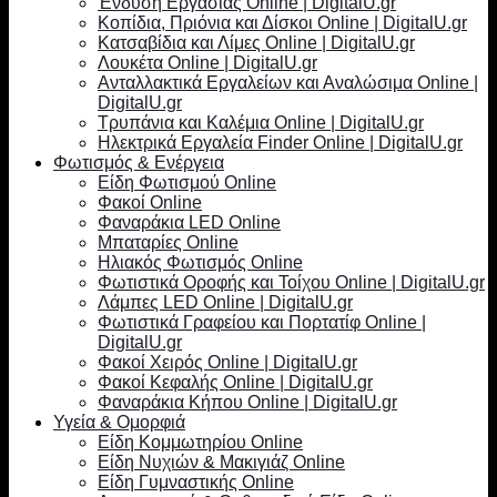
Ένδυση Εργασίας Online | DigitalU.gr
Κοπίδια, Πριόνια και Δίσκοι Online | DigitalU.gr
Κατσαβίδια και Λίμες Online | DigitalU.gr
Λουκέτα Online | DigitalU.gr
Ανταλλακτικά Εργαλείων και Αναλώσιμα Online |
DigitalU.gr
Τρυπάνια και Καλέμια Online | DigitalU.gr
Ηλεκτρικά Εργαλεία Finder Online | DigitalU.gr
Φωτισμός & Ενέργεια
Είδη Φωτισμού Online
Φακοί Online
Φαναράκια LED Online
Μπαταρίες Online
Ηλιακός Φωτισμός Online
Φωτιστικά Οροφής και Τοίχου Online | DigitalU.gr
Λάμπες LED Online | DigitalU.gr
Φωτιστικά Γραφείου και Πορτατίφ Online |
DigitalU.gr
Φακοί Χειρός Online | DigitalU.gr
Φακοί Κεφαλής Online | DigitalU.gr
Φαναράκια Κήπου Online | DigitalU.gr
Υγεία & Ομορφιά
Είδη Κομμωτηρίου Online
Είδη Νυχιών & Μακιγιάζ Online
Είδη Γυμναστικής Online