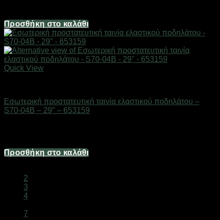
3,72
€
Προσθήκη στο καλάθι
Quick View
AUTO-MOTO-BIKE
Εσωτερική προστατευτική ταινία ελαστικού ποδηλάτου –
S70-04B – 29″ – 653159
Διαθέσιμο από 1-3 ημέρες
11,16
€
Προσθήκη στο καλάθι
1
2
3
4
…
7