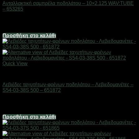
Ανταλλακτική σαμπρέλα ποδηλάτου – 10×2.125 WAV:TUBE
– 653265
Διαθέσιμο από 1-3 ημέρες
3,72
€
Προσθήκη στο καλάθι
Quick View
AUTO-MOTO-BIKE
Λεβιέδες ταχυτήτων-φρένων ποδηλάτου – Λεβιεδομανέτες –
S54-03-38S 500 – 651872
Διαθέσιμο από 1-3 ημέρες
11,16
€
Προσθήκη στο καλάθι