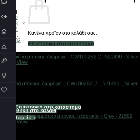
1
2
3
4
Κανένα προϊόν στο καλάθι σας.
…
32
Επιστροφή στο κατάστημα
Καλάθι
Quick View
Αξεσουάρ μπάνιου
Ραφιέρα μπάνιου διώροφη – CW1002B2-2 – 521490 – Silver
Διαθέσιμο από 1-3 ημέρες
Κανένα προϊόν στο καλάθι σας.
21,44
€
Επιστροφή στο κατάστημα
Προσθήκη στο καλάθι
Ταμείο
+
Quick View
Αξεσουάρ μπάνιου