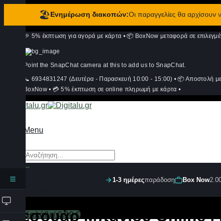
🏖️
Ενημέρωση διακοπών:
Οι παραγγελίες θα αρχίσουν
Μετάβαση
🎉 5% έκπτωση για αγορά με κάρτα
•
📦 BoxNow μεταφορά σε επιλεγμέ
στο
περιεχόμενο
Point the SnapChat camera at this to add us to SnapChat.
📞 6934831247 (Δευτέρα - Παρασκευή 10:00 - 15:00)
•
📦 Αποστολή μ
BoxNow
•
💳 5% έκπτωση σε online πληρωμή με κάρτα
•
Menu
Αναζήτηση
για:
1-3 ημέρες
παράδοση
Box Now
2.0
Σύνδεση
Αξεσουάρ Μπάνιου Online | D
Καλάθι /
0,00
€