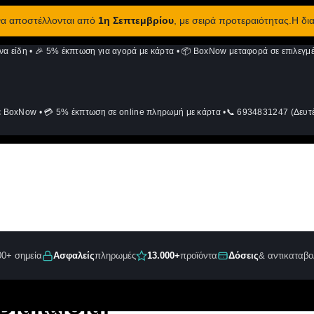
 να αποστέλλονται από
1η Σεπτεμβρίου
, με σειρά προτεραιότητας.Η δι
να είδη
•
🎉 5% έκπτωση για αγορά με κάρτα
•
📦 BoxNow μεταφορά σε επιλεγμέ
ε BoxNow
•
💳 5% έκπτωση σε online πληρωμή με κάρτα
•
📞 6934831247 (Δευτέ
00+ σημεία
Ασφαλείς
πληρωμές
13.000+
προϊόντα
Δόσεις
& αντικαταβο
igitalU.gr