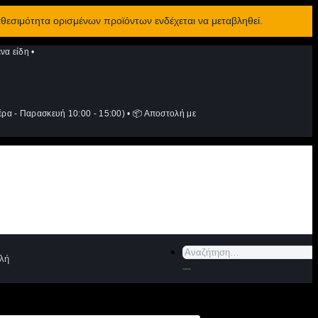
αθεσιμότητα ορισμένων προϊόντων ενδέχεται να μεταβληθεί.
να είδη
•
ρα - Παρασκευή 10:00 - 15:00)
•
📦 Αποστολή με
Αναζήτηση
λή
για: