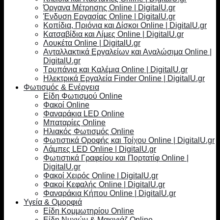
Όργανα Μέτρησης Online | DigitalU.gr
Ένδυση Εργασίας Online | DigitalU.gr
Κοπίδια, Πριόνια και Δίσκοι Online | DigitalU.gr
Κατσαβίδια και Λίμες Online | DigitalU.gr
Λουκέτα Online | DigitalU.gr
Ανταλλακτικά Εργαλείων και Αναλώσιμα Online |
DigitalU.gr
Τρυπάνια και Καλέμια Online | DigitalU.gr
Ηλεκτρικά Εργαλεία Finder Online | DigitalU.gr
Φωτισμός & Ενέργεια
Είδη Φωτισμού Online
Φακοί Online
Φαναράκια LED Online
Μπαταρίες Online
Ηλιακός Φωτισμός Online
Φωτιστικά Οροφής και Τοίχου Online | DigitalU.gr
Λάμπες LED Online | DigitalU.gr
Φωτιστικά Γραφείου και Πορτατίφ Online |
DigitalU.gr
Φακοί Χειρός Online | DigitalU.gr
Φακοί Κεφαλής Online | DigitalU.gr
Φαναράκια Κήπου Online | DigitalU.gr
Υγεία & Ομορφιά
Είδη Κομμωτηρίου Online
Είδη Νυχιών & Μακιγιάζ Online