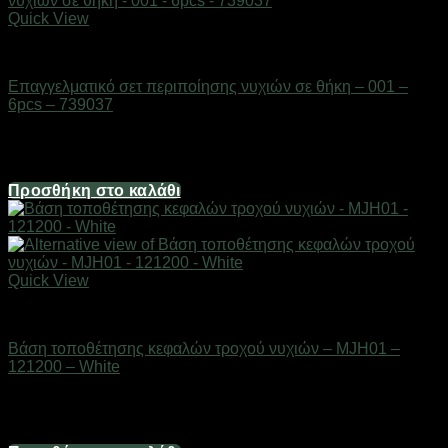
Quick View
Είδη καλλωπισμού & μακιγιάζ
Επαγγελματικό σετ περιποίησης νυχιών σε θήκη – 001 –
6pcs – 739037
Διαθέσιμο από 1-3 ημέρες
4,96
€
Προσθήκη στο καλάθι
Quick View
Είδη καλλωπισμού & μακιγιάζ
Βάση τοποθέτησης κεφαλών τροχού νυχιών – MJH01 –
121200 – White
Διαθέσιμο από 1-3 ημέρες
1,98
€