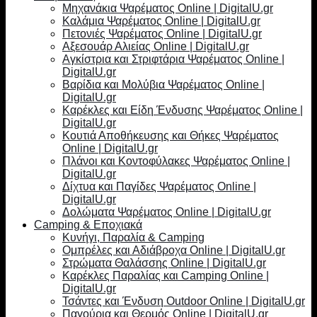
Μηχανάκια Ψαρέματος Online | DigitalU.gr
Καλάμια Ψαρέματος Online | DigitalU.gr
Πετονιές Ψαρέματος Online | DigitalU.gr
Αξεσουάρ Αλιείας Online | DigitalU.gr
Αγκίστρια και Στριφτάρια Ψαρέματος Online |
DigitalU.gr
Βαρίδια και Μολύβια Ψαρέματος Online |
DigitalU.gr
Καρέκλες και Είδη Ένδυσης Ψαρέματος Online |
DigitalU.gr
Κουτιά Αποθήκευσης και Θήκες Ψαρέματος
Online | DigitalU.gr
Πλάνοι και Κοντοφύλακες Ψαρέματος Online |
DigitalU.gr
Δίχτυα και Παγίδες Ψαρέματος Online |
DigitalU.gr
Δολώματα Ψαρέματος Online | DigitalU.gr
Camping & Εποχιακά
Κυνήγι, Παραλία & Camping
Ομπρέλες και Αδιάβροχα Online | DigitalU.gr
Στρώματα Θαλάσσης Online | DigitalU.gr
Καρέκλες Παραλίας και Camping Online |
DigitalU.gr
Τσάντες και Ένδυση Outdoor Online | DigitalU.gr
Παγούρια και Θερμός Online | DigitalU.gr