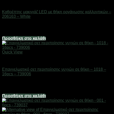
Είδη καλλωπισμού & μακιγιάζ
Καθρέπτης μακιγιάζ LED με θήκη οργάνωσης καλλυντικών –
206163 – White
Διαθέσιμο από 1-3 ημέρες
14,88
€
Προσθήκη στο καλάθι
Quick View
Είδη καλλωπισμού & μακιγιάζ
Επαγγελματικό σετ περιποίησης νυχιών σε θήκη – 1018 –
16pcs – 739006
Διαθέσιμο από 1-3 ημέρες
6,20
€
Προσθήκη στο καλάθι