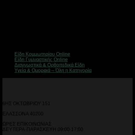
Καθρέφτες & Φωτισμός Ομορφιάς
Καθρέφτες μακιγιάζ με LED φωτισμό, μεγεθυντικοί καθρέφτες
και ring lights για τέλεια εφαρμογή μακιγιάζ. Απαραίτητα σε
κάθε vanity corner, επαγγελματικό και ιδιωτικό.
Εξερεύνησε Σχετικές Κατηγορίες
Είδη Κομμωτηρίου Online
Είδη Γυμναστικής Online
Διαγνωστικά & Ορθοπεδικά Είδη
Υγεία & Ομορφιά – Όλη η Κατηγορία
6ΗΣ ΟΚΤΩΒΡΙΟΥ 151
ΕΛΑΣΣΟΝΑ 40200
ΩΡΕΣ ΕΠΙΚΟΙΝΩΝΙΑΣ
ΔΕΥΤΕΡΑ-ΠΑΡΑΣΚΕΥΗ 09:00-17:00