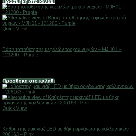
Προσθήκη στο καλάθι
Quick View
Είδη καλλωπισμού & μακιγιάζ
Βάση τοποθέτησης κεφαλών τροχού νυχιών – MJH01 –
121200 – Purple
Διαθέσιμο από 1-3 ημέρες
1,98
€
Προσθήκη στο καλάθι
Quick View
Είδη καλλωπισμού & μακιγιάζ
Καθρέπτης μακιγιάζ LED με θήκη οργάνωσης καλλυντικών –
206163 – Pink