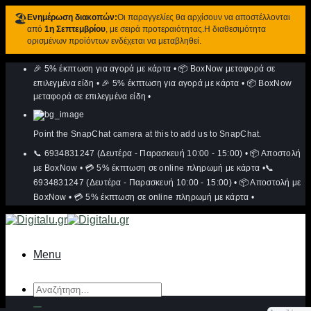
🏖️
Ενημέρωση διακοπών:
Οι παραγγελίες θα αρχίσουν να αποστέλλονται
από
1η Σεπτεμβρίου
, με σειρά προτεραιότητας.Η διαθεσιμότητα
ορισμένων προϊόντων ενδέχεται να μεταβληθεί.
Μετάβαση
🎉 5% έκπτωση για αγορά με κάρτα
•
📦 BoxNow μεταφορά σε
στο
περιεχόμενο
επιλεγμένα είδη
•
🎉 5% έκπτωση για αγορά με κάρτα
•
📦 BoxNow
μεταφορά σε επιλεγμένα είδη
•
Point the SnapChat camera at this to add us to SnapChat.
📞 6934831247 (Δευτέρα - Παρασκευή 10:00 - 15:00)
•
📦 Αποστολή
με BoxNow
•
💳 5% έκπτωση σε online πληρωμή με κάρτα
•
📞
6934831247 (Δευτέρα - Παρασκευή 10:00 - 15:00)
•
📦 Αποστολή με
BoxNow
•
💳 5% έκπτωση σε online πληρωμή με κάρτα
•
Menu
Αναζήτηση
για: