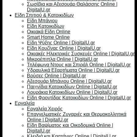
Σωσίβια και Αξεσουάρ Θαλάσσης Online |
DigitalU.gr
Είδη Σπιτιού & Κατοικιδίων
Είδη Μπάνιου
Είδη Κατοικιδίων
Οικιακά Είδη Online
Smart Home Online
Είδη Ψύξης Online | DigitalU.gr
Είδη Κουζίνας Online | DigitalU.gr
Οικιακές Ηλεκτρικές Συσκευές Online | DigitalU.gr
Μικροέπιπλα Online | DigitalU.gr
Τηλέφωνα Ντους και Σπιράλ Online | DigitalU.gr
Υδραυλικά Εξαρτήματα Online | DigitalU.gr
Βρύσες Online | DigitalU.gr
Αξεσουάρ Μπάνιου Online | DigitalU.gr
Παιχνίδια Κατοικιδίων Online | DigitalU.gr
Λουράκια Κατοικιδίων Online | DigitalU.gr
Είδη Φροντίδας Κατοικιδίων Online | DigitalU.gr
Εργαλεία
Εργαλεία Χειρός
Επαγγελματικές Ζυγαριές και Θερμοκολλητικά
Online | DigitalU.gr
Είδη Βαψίματος και Οικοδομικά Online |
DigitalU.gr
Κλειδιά και Καστάνιες Online | DigitalU.gr