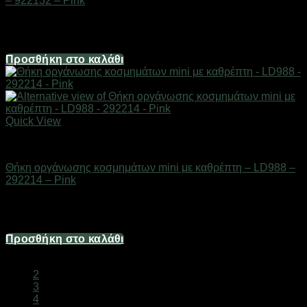
– 922132 – Pink
Διαθέσιμο από 1-3 ημέρες
3,22
€
Προσθήκη στο καλάθι
Quick View
Είδη καλλωπισμού & μακιγιάζ
Θήκη οργάνωσης κοσμημάτων mini με καθρέπτη – LD988 –
292214 – Pink
Διαθέσιμο από 1-3 ημέρες
2,48
€
Προσθήκη στο καλάθι
1
2
3
4