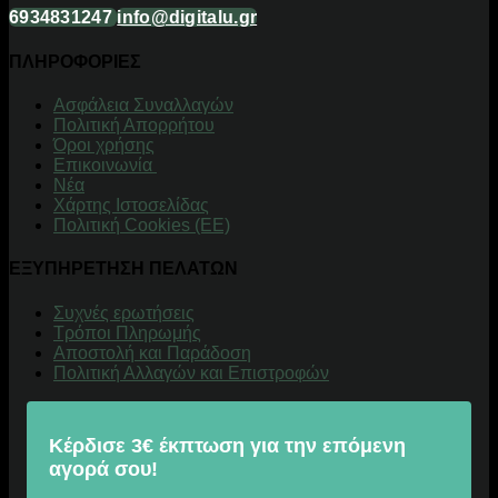
6934831247
info@digitalu.gr
ΠΛΗΡΟΦΟΡΙΕΣ
Aσφάλεια Συναλλαγών
Πολιτική Απορρήτου
Όροι χρήσης
Επικοινωνία
Νέα
Χάρτης Ιστοσελίδας
Πολιτική Cookies (ΕΕ)
ΕΞΥΠΗΡΕΤΗΣΗ ΠΕΛΑΤΩΝ
Συχνές ερωτήσεις
Τρόποι Πληρωμής
Αποστολή και Παράδοση
Πολιτική Αλλαγών και Επιστροφών
Κέρδισε 3€ έκπτωση για την επόμενη
αγορά σου!