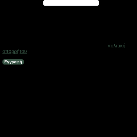
Απαιτείται
Διεύθυνση email
*
Ένας σύνδεσμος για να ορίσετε νέο κωδικό πρόσβασης θα
σταλεί στη διεύθυνση email σας
Τα προσωπικά σας δεδομένα θα χρησιμοποιηθούν για την
υποστήριξη της εμπειρίας σας σε ολόκληρο τον ιστότοπο, για
τη διαχείριση της πρόσβασης στο λογαριασμό σας και για
άλλους σκοπούς που περιγράφονται στη σελίδα
πολιτική
απορρήτου
.
Εγγραφή