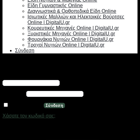
Είδη Γυμναστικής Online
Διαγνωστικά & Ορθοπεδικά Είδη Online
Ισιωτικές Μαλλιών και Ηλεκτρικές Βούρτσες
Online | DigitalU.gr
Κουρευτικές Μηχανές Online | DigitalU.gr
Ξυριστικές Μηχανές Online | DigitalU.gr
Φουρνάκια Νυχιών Online | DigitalU.gr
Τροχοί Νυχιών Online | DigitalU.gr
Σύνδεση
Σύνδεση
Απαιτείται
Όνομα χρήστη ή διεύθυνση email
*
Απαιτείται
Κωδικός
*
Να με θυμάσαι
Σύνδεση
Χάσατε τον κωδικό σας;
Εγγραφή