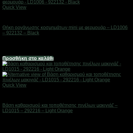
Quick View
Είδη καλλωπισμού & μακιγιάζ
Θήκη οργάνωσης κοσμημάτων mini με φερμουάρ – LD1006
– 922132 – Black
Διαθέσιμο από 1-3 ημέρες
3,22
€
Προσθήκη στο καλάθι
Quick View
Είδη καλλωπισμού & μακιγιάζ
Βάση καθαρισμού και τοποθέτησης πινέλων μακιγιάζ –
LD1015 – 292216 – Light Orange
Διαθέσιμο από 1-3 ημέρες
3,72
€