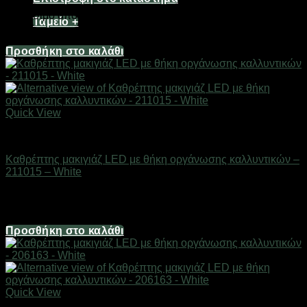
Διαθέσιμο από 1-3 ημέρες
Ταμείο
+
1,49
€
Προσθήκη στο καλάθι
Quick View
Είδη καλλωπισμού & μακιγιάζ
Καθρέπτης μακιγιάζ LED με θήκη οργάνωσης καλλυντικών –
211015 – White
Διαθέσιμο από 1-3 ημέρες
7,44
€
Προσθήκη στο καλάθι
Quick View