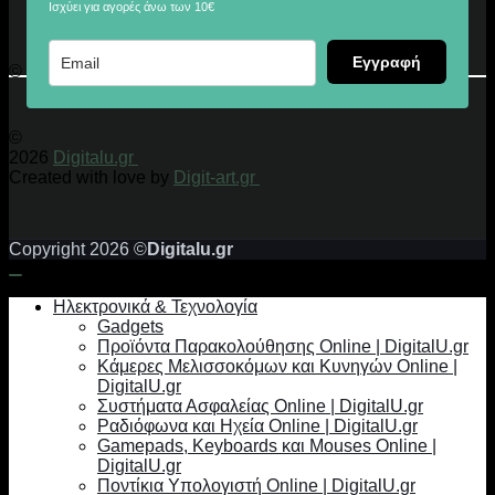
Ισχύει για αγορές άνω των 10€
Εγγραφή
© 2026 Digitalu.gr
©
2026
Digitalu.gr
Created with love by
Digit-art.gr
Copyright 2026 ©
Digitalu.gr
Ηλεκτρονικά & Τεχνολογία
Gadgets
Προϊόντα Παρακολούθησης Online | DigitalU.gr
Κάμερες Μελισσοκόμων και Κυνηγών Online |
DigitalU.gr
Συστήματα Ασφαλείας Online | DigitalU.gr
Ραδιόφωνα και Ηχεία Online | DigitalU.gr
Gamepads, Keyboards και Mouses Online |
DigitalU.gr
Ποντίκια Υπολογιστή Online | DigitalU.gr