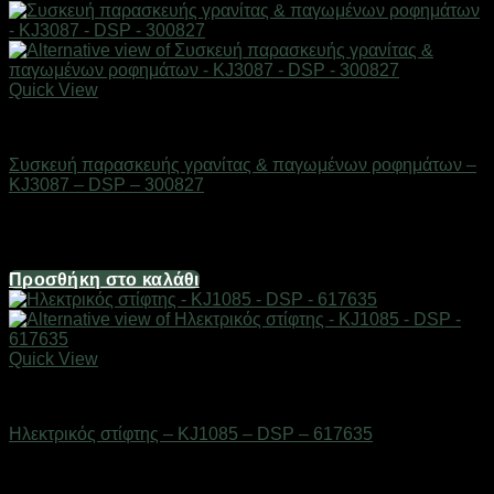
Quick View
Οικιακά είδη
Συσκευή παρασκευής γρανίτας & παγωμένων ροφημάτων –
KJ3087 – DSP – 300827
Διαθέσιμο από 1-3 ημέρες
388,60
€
Προσθήκη στο καλάθι
Quick View
Οικιακά είδη
Ηλεκτρικός στίφτης – KJ1085 – DSP – 617635
Διαθέσιμο από 1-3 ημέρες