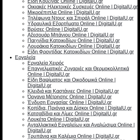
Είδη Κουζίνας Online | DigitalU.gr
Οικιακές Ηλεκτρικές Συσκευές Online | DigitalU.gr
Μικροέπιπλα Online | DigitalU.gr
Τηλέφωνα Ντους και Σπιράλ Online | DigitalU.gr
Υδραυλικά Εξαρτήματα Online | DigitalU.gr
Βρύσες Online | DigitalU.gr
Αξεσουάρ Μπάνιου Online | DigitalU.gr
Παιχνίδια Κατοικιδίων Online | DigitalU.gr
Λουράκια Κατοικιδίων Online | DigitalU.gr
Είδη Φροντίδας Κατοικιδίων Online | DigitalU.gr
Εργαλεία
Εργαλεία Χειρός
Επαγγελματικές Ζυγαριές και Θερμοκολλητικά
Online | DigitalU.gr
Είδη Βαψίματος και Οικοδομικά Online |
DigitalU.gr
Κλειδιά και Καστάνιες Online | DigitalU.gr
Όργανα Μέτρησης Online | DigitalU.gr
Ένδυση Εργασίας Online | DigitalU.gr
Κοπίδια, Πριόνια και Δίσκοι Online | DigitalU.gr
Κατσαβίδια και Λίμες Online | DigitalU.gr
Λουκέτα Online | DigitalU.gr
Ανταλλακτικά Εργαλείων και Αναλώσιμα Online |
DigitalU.gr
Τρυπάνια και Καλέμια Online | DigitalU.gr