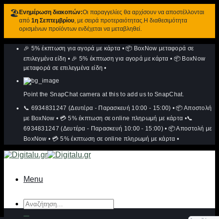
🏖️
Ενημέρωση διακοπών:
Οι παραγγελίες θα αρχίσουν να αποστέλλονται
από
1η Σεπτεμβρίου
, με σειρά προτεραιότητας.Η διαθεσιμότητα
ορισμένων προϊόντων ενδέχεται να μεταβληθεί.
Μετάβαση
🎉 5% έκπτωση για αγορά με κάρτα
•
📦 BoxNow μεταφορά σε
στο
περιεχόμενο
επιλεγμένα είδη
•
🎉 5% έκπτωση για αγορά με κάρτα
•
📦 BoxNow
μεταφορά σε επιλεγμένα είδη
•
Point the SnapChat camera at this to add us to SnapChat.
📞 6934831247 (Δευτέρα - Παρασκευή 10:00 - 15:00)
•
📦 Αποστολή
με BoxNow
•
💳 5% έκπτωση σε online πληρωμή με κάρτα
•
📞
6934831247 (Δευτέρα - Παρασκευή 10:00 - 15:00)
•
📦 Αποστολή με
BoxNow
•
💳 5% έκπτωση σε online πληρωμή με κάρτα
•
Menu
Αναζήτηση
για: