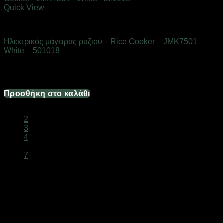
Quick View
Οικιακά είδη
Ηλεκτρικός μάγειρας ρυζιού – Rice Cooker – JMK7501 –
White – 501018
Διαθέσιμο από 1-3 ημέρες
53,60
€
Προσθήκη στο καλάθι
1
2
3
4
…
7
Οικιακές Ηλεκτρικές Συσκευές Online
Ανανεώστε το σπίτι σας με
οικιακές ηλεκτρικές συσκευές
νέας τεχνολογίας. Αξιόπιστα brands, εξαιρετικές τιμές.