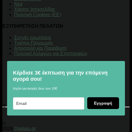
Νέα
Χάρτης Ιστοσελίδας
Πολιτική Cookies (ΕΕ)
ΕΞΥΠΗΡΕΤΗΣΗ ΠΕΛΑΤΩΝ
Συχνές ερωτήσεις
Τρόποι Πληρωμής
Αποστολή και Παράδοση
Πολιτική Αλλαγών και Επιστροφών
Κέρδισε 3€ έκπτωση για την επόμενη
αγορά σου!
Ισχύει για αγορές άνω των 10€
Εγγραφή
© 2026 Digitalu.gr
©
2026
Digitalu.gr