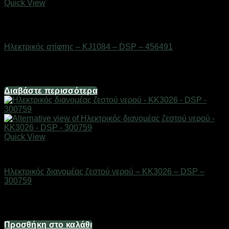
Quick View
Εξαντλημένο
Οικιακά είδη
Ηλεκτρικός στίφτης – KJ1084 – DSP – 456491
Διαθέσιμο από 1-3 ημέρες
61,64
€
Διαβάστε περισσότερα
Quick View
Οικιακά είδη
Ηλεκτρικός διανομέας ζεστού νερού – KK3026 – DSP –
300759
Διαθέσιμο από 1-3 ημέρες
147,40
€
Προσθήκη στο καλάθι