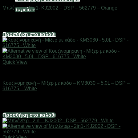
Μπλέντερ – 2in1- KJ2002 – DSP – 562779 – Orange
Ταμείο
+
Διαθέσιμο από 1-3 ημέρες
48,24
€
Προσθήκη στο καλάθι
Quick View
Οικιακά είδη
Κουζινομηχανή – Μίξερ με κάδο – KM3030 – 5.0L – DSP –
616775 – White
Διαθέσιμο από 1-3 ημέρες
147,40
€
Προσθήκη στο καλάθι
Quick View