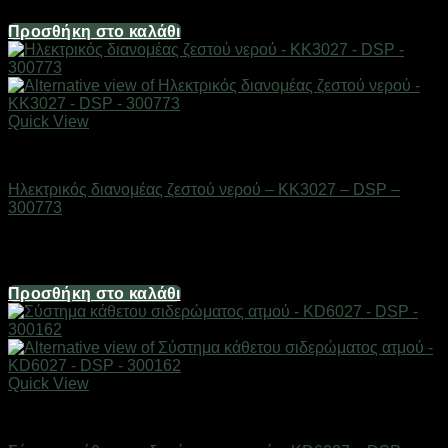
40,20
€
Προσθήκη στο καλάθι
Quick View
Οικιακά είδη
Ηλεκτρικός διανομέας ζεστού νερού – KK3027 – DSP –
300773
Διαθέσιμο από 1-3 ημέρες
107,20
€
Προσθήκη στο καλάθι
Quick View
Οικιακά είδη