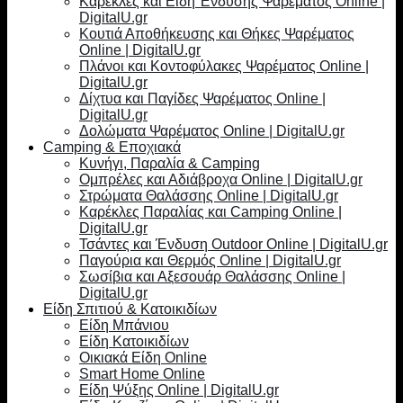
Καρέκλες και Είδη Ένδυσης Ψαρέματος Online |
DigitalU.gr
Κουτιά Αποθήκευσης και Θήκες Ψαρέματος
Online | DigitalU.gr
Πλάνοι και Κοντοφύλακες Ψαρέματος Online |
DigitalU.gr
Δίχτυα και Παγίδες Ψαρέματος Online |
DigitalU.gr
Δολώματα Ψαρέματος Online | DigitalU.gr
Camping & Εποχιακά
Κυνήγι, Παραλία & Camping
Ομπρέλες και Αδιάβροχα Online | DigitalU.gr
Στρώματα Θαλάσσης Online | DigitalU.gr
Καρέκλες Παραλίας και Camping Online |
DigitalU.gr
Τσάντες και Ένδυση Outdoor Online | DigitalU.gr
Παγούρια και Θερμός Online | DigitalU.gr
Σωσίβια και Αξεσουάρ Θαλάσσης Online |
DigitalU.gr
Είδη Σπιτιού & Κατοικιδίων
Είδη Μπάνιου
Είδη Κατοικιδίων
Οικιακά Είδη Online
Smart Home Online
Είδη Ψύξης Online | DigitalU.gr