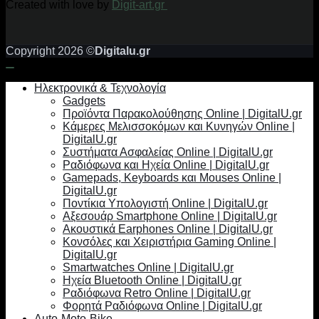
Created with love by
Digit-art.gr
Copyright 2026 ©
Digitalu.gr
Ηλεκτρονικά & Τεχνολογία
Gadgets
Προϊόντα Παρακολούθησης Online | DigitalU.gr
Κάμερες Μελισσοκόμων και Κυνηγών Online |
DigitalU.gr
Συστήματα Ασφαλείας Online | DigitalU.gr
Ραδιόφωνα και Ηχεία Online | DigitalU.gr
Gamepads, Keyboards και Mouses Online |
DigitalU.gr
Ποντίκια Υπολογιστή Online | DigitalU.gr
Αξεσουάρ Smartphone Online | DigitalU.gr
Ακουστικά Earphones Online | DigitalU.gr
Κονσόλες και Χειριστήρια Gaming Online |
DigitalU.gr
Smartwatches Online | DigitalU.gr
Ηχεία Bluetooth Online | DigitalU.gr
Ραδιόφωνα Retro Online | DigitalU.gr
Φορητά Ραδιόφωνα Online | DigitalU.gr
Auto-Moto-Bike