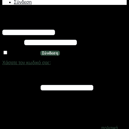
Σύνδεση
Σύνδεση
Απαιτείται
Όνομα χρήστη ή διεύθυνση email
*
Απαιτείται
Κωδικός
*
Να με θυμάσαι
Σύνδεση
Χάσατε τον κωδικό σας;
Εγγραφή
Απαιτείται
Διεύθυνση email
*
Ένας σύνδεσμος για να ορίσετε νέο κωδικό πρόσβασης θα
σταλεί στη διεύθυνση email σας
Τα προσωπικά σας δεδομένα θα χρησιμοποιηθούν για την
υποστήριξη της εμπειρίας σας σε ολόκληρο τον ιστότοπο, για
τη διαχείριση της πρόσβασης στο λογαριασμό σας και για
άλλους σκοπούς που περιγράφονται στη σελίδα
πολιτική