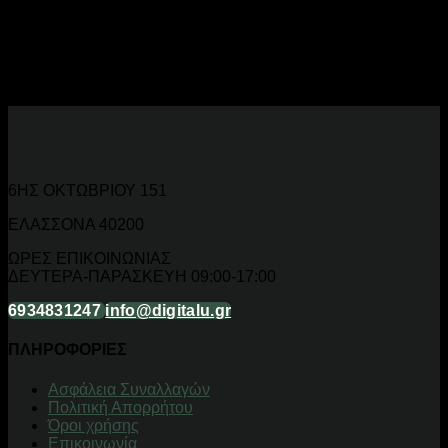
Ηλεκτρικές Συσκευές για Κάθε Χώρο
Ηλεκτρικές σκούπες, σίδερα, αποφρακτήρες, ventilator,
dehumidifiers και small appliances για πλήρες σπίτι.
6ΗΣ ΟΚΤΩΒΡΙΟΥ 151
ΕΛΑΣΣΟΝΑ 40200
ΩΡΕΣ ΕΠΙΚΟΙΝΩΝΙΑΣ
ΔΕΥΤΕΡΑ-ΠΑΡΑΣΚΕΥΗ 09:00-17:00
6934831247
info@digitalu.gr
ΠΛΗΡΟΦΟΡΙΕΣ
Aσφάλεια Συναλλαγών
Πολιτική Απορρήτου
Όροι χρήσης
Επικοινωνία