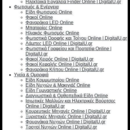
Ηλεκτρικά Εργαλεία Finder Online | DigitalU.gr
Φωτισμός & Ενέργεια
Είδη Φωτισμού Online
Φακοί Online
Φαναράκια LED Online
Μπαταρίες Online
Ηλιακός Φωτισμός Online
Φωτιστικά Οροφής και Τοίχου Online | DigitalU.gr
Λάμπες LED Online | DigitalU.gr
Φωτιστικά Γραφείου και Πορτατίφ Online |
DigitalU.gr
Φακοί Χειρός Online | DigitalU.gr
Φακοί Κεφαλής Online | DigitalU.gr
Φαναράκια Κήπου Online | DigitalU.gr
Υγεία & Ομορφιά
Είδη Κομμωτηρίου Online
Είδη Νυχιών & Μακιγιάζ Online
Είδη Γυμναστικής Online
Διαγνωστικά & Ορθοπεδικά Είδη Online
Ισιωτικές Μαλλιών και Ηλεκτρικές Βούρτσες
Online | DigitalU.gr
Κουρευτικές Μηχανές Online | DigitalU.gr
Ξυριστικές Μηχανές Online | DigitalU.gr
Φουρνάκια Νυχιών Online | DigitalU.gr
Τροχοί Νυχιών Online | DigitalU.gr