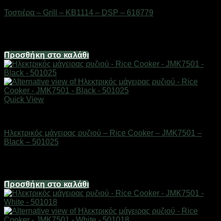
Τοστιέρα – Grill – KB1114 – DSP – 618779
Διαθέσιμο από 1-3 ημέρες
93,80
€
Προσθήκη στο καλάθι
Quick View
Οικιακά είδη
Ηλεκτρικός μάγειρας ρυζιού – Rice Cooker – JMK7501 –
Black – 501025
Διαθέσιμο από 1-3 ημέρες
53,60
€
Προσθήκη στο καλάθι