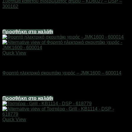
Σύστημα κάθετου σιδερώματος ατμού – KD6027 – DSP –
300162
Διαθέσιμο από 1-3 ημέρες
134,00
€
Προσθήκη στο καλάθι
Quick View
Οικιακά είδη
Φορητό ηλεκτρικό σκουπάκι χειρός – JMK1600 – 600014
Διαθέσιμο από 1-3 ημέρες
8,04
€
Προσθήκη στο καλάθι
Quick View
Οικιακά είδη