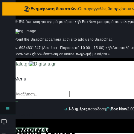
🏖️
Ενημέρωση διακοπών:
Οι παραγγελίες θα αρχίσουν
Μετάβαση
🎉 5% έκπτωση για αγορά με κάρτα
•
📦 BoxNow μεταφορά σε επιλεγμέ
στο
περιεχόμενο
Point the SnapChat camera at this to add us to SnapChat.
📞 6934831247 (Δευτέρα - Παρασκευή 10:00 - 15:00)
•
📦 Αποστολή μ
BoxNow
•
💳 5% έκπτωση σε online πληρωμή με κάρτα
•
Menu
Αναζήτηση
για:
1-3 ημέρες
παράδοση
Box Now
2.0
Σύνδεση
Φωτάκια νυκτός
Καλάθι /
0,00
€