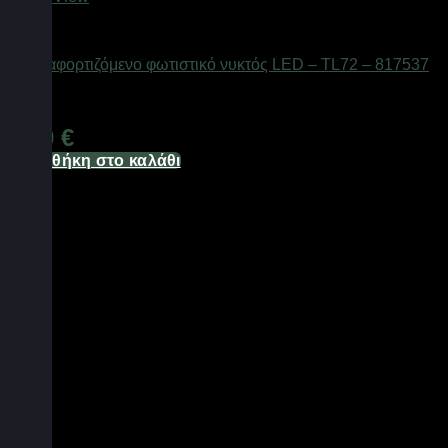
Είδη φωτισμού & αναλώσιμα
Επαναφορτιζόμενο φωτιστικό νυκτός LED – TL72 – 817537
Διαθέσιμο από 1-3 ημέρες
6,20
€
Προσθήκη στο καλάθι