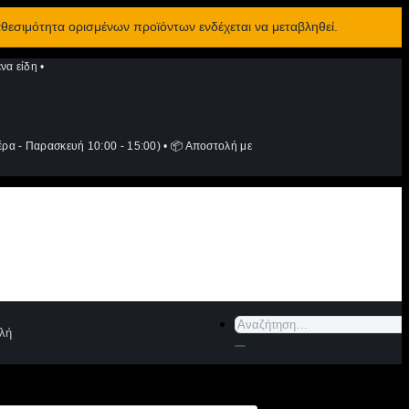
αθεσιμότητα ορισμένων προϊόντων ενδέχεται να μεταβληθεί.
να είδη
•
ρα - Παρασκευή 10:00 - 15:00)
•
📦 Αποστολή με
Αναζήτηση
λή
για: