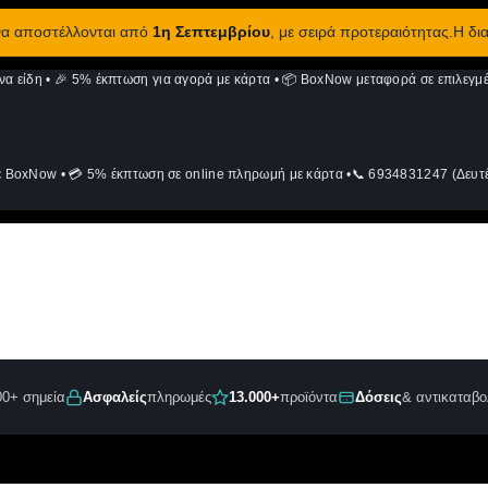
 να αποστέλλονται από
1η Σεπτεμβρίου
, με σειρά προτεραιότητας.Η δι
να είδη
•
🎉 5% έκπτωση για αγορά με κάρτα
•
📦 BoxNow μεταφορά σε επιλεγμέ
ε BoxNow
•
💳 5% έκπτωση σε online πληρωμή με κάρτα
•
📞 6934831247 (Δευτέ
00+ σημεία
Ασφαλείς
πληρωμές
13.000+
προϊόντα
Δόσεις
& αντικαταβο