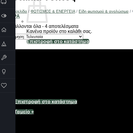
Αρχική σελίδα
/
ΦΩΤΙΣΜΟΣ & ΕΝΕΡΓΕΙΑ
/
Είδη φωτισμού & αναλώσιμα
/
Φ
ΦΙΛΤΡΑ
Sorted
Προβάλλονται όλα - 4 αποτελέσματα
by
Κανένα προϊόν στο καλάθι σας.
latest
Επιστροφή στο κατάστημα
Καλάθι
Κανένα προϊόν στο καλάθι σας.
Επιστροφή στο κατάστημα
Ταμείο
+