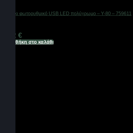
Είδη φωτισμού & αναλώσιμα
Φωτάκι φωτορυθμικό USB LED πολύχρωμο – Y-80 – 759611
Διαθέσιμο από 1-3 ημέρες
3,72
€
Προσθήκη στο καλάθι