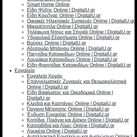
Smart Home Online
Είδη Ψύξης Online | DigitalU.gr
Είδη Κουζίνας Online | DigitalU.gr
Οικιακές Ηλεκτρικές Συσκευές Online | DigitalU.gr
Μικροέπιπλα Online | DigitalU.gr
Τηλέφωνα Ντους και Σπιράλ Online | DigitalU.gr
Υδραυλικά Εξαρτήματα Online | DigitalU.gr
Βρύσες Online | DigitalU.gr
Αξεσουάρ Μπάνιου Online | DigitalU.gr
Παιχνίδια Κατοικιδίων Online | DigitalU.gr
Λουράκια Κατοικιδίων Online | DigitalU.gr
Είδη Φροντίδας Κατοικιδίων Online | DigitalU.gr
Εργαλεία
Εργαλεία Χειρός
Επαγγελματικές Ζυγαριές και Θερμοκολλητικά
Online | DigitalU.gr
Είδη Βαψίματος και Οικοδομικά Online |
DigitalU.gr
Κλειδιά και Καστάνιες Online | DigitalU.gr
Όργανα Μέτρησης Online | DigitalU.gr
Ένδυση Εργασίας Online | DigitalU.gr
Κοπίδια, Πριόνια και Δίσκοι Online | DigitalU.gr
Κατσαβίδια και Λίμες Online | DigitalU.gr
Λουκέτα Online | DigitalU.gr
Ανταλλακτικά Εργαλείων και Αναλώσιμα Online |