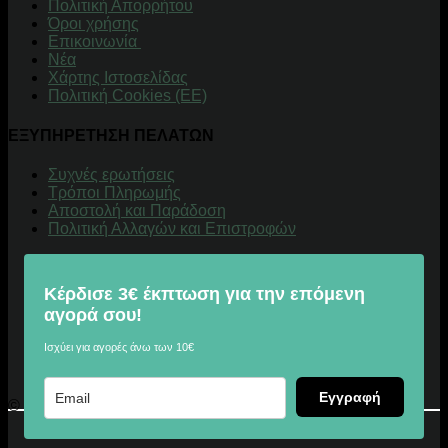
Πολιτική Απορρήτου
Όροι χρήσης
Επικοινωνία
Νέα
Χάρτης Ιστοσελίδας
Πολιτική Cookies (ΕΕ)
ΕΞΥΠΗΡΕΤΗΣΗ ΠΕΛΑΤΩΝ
Συχνές ερωτήσεις
Τρόποι Πληρωμής
Αποστολή και Παράδοση
Πολιτική Αλλαγών και Επιστροφών
Κέρδισε 3€ έκπτωση για την επόμενη
αγορά σου!
Ισχύει για αγορές άνω των 10€
Εγγραφή
© 2026 Digitalu.gr