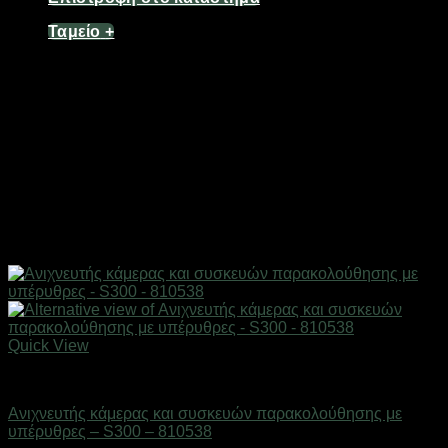
Ταμείο
+
Quick View
Mini κάμερες παρακολούθησης
Ανιχνευτής κάμερας και συσκευών παρακολούθησης με
υπέρυθρες – S300 – 810538