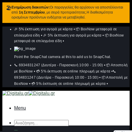
🏖️
Ενημέρωση διακοπών:
Οι παραγγελίες θα αρχίσουν να αποστέλλονται
από
1η Σεπτεμβρίου
, με σειρά προτεραιότητας.Η διαθεσιμότητα
ορισμένων προϊόντων ενδέχεται να μεταβληθεί.
Μετάβαση
🎉 5% έκπτωση για αγορά με κάρτα
•
📦 BoxNow μεταφορά σε
στο
περιεχόμενο
επιλεγμένα είδη
•
🎉 5% έκπτωση για αγορά με κάρτα
•
📦 BoxNow
μεταφορά σε επιλεγμένα είδη
•
Point the SnapChat camera at this to add us to SnapChat.
📞 6934831247 (Δευτέρα - Παρασκευή 10:00 - 15:00)
•
📦 Αποστολή
με BoxNow
•
💳 5% έκπτωση σε online πληρωμή με κάρτα
•
📞
6934831247 (Δευτέρα - Παρασκευή 10:00 - 15:00)
•
📦 Αποστολή με
BoxNow
•
💳 5% έκπτωση σε online πληρωμή με κάρτα
•
Menu
Αναζήτηση
για: