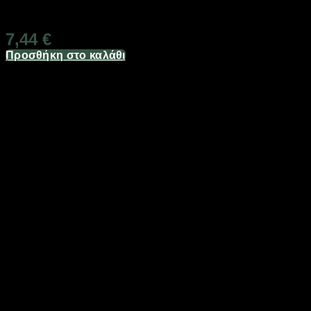
Διαθέσιμο από 1-3 ημέρες
7,44
€
Προσθήκη στο καλάθι