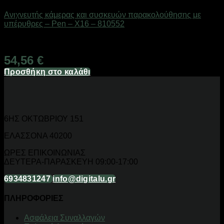
Ανιχνευτής κάμερας και συσκευών παρακολούθησης με
υπέρυθρες – Pen – X16 – 810552
Διαθέσιμο από 1-3 ημέρες
54,56
€
Προσθήκη στο καλάθι
6ΗΣ ΟΚΤΩΒΡΙΟΥ 151
ΕΛΑΣΣΟΝΑ 40200
ΩΡΕΣ ΕΠΙΚΟΙΝΩΝΙΑΣ
ΔΕΥΤΕΡΑ-ΠΑΡΑΣΚΕΥΗ 09:00-17:00
6934831247
info@digitalu.gr
ΠΛΗΡΟΦΟΡΙΕΣ
Aσφάλεια Συναλλαγών