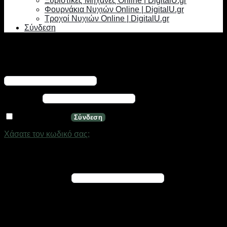
Ξυριστικές Μηχανές Online | DigitalU.gr
Φουρνάκια Νυχιών Online | DigitalU.gr
Τροχοί Νυχιών Online | DigitalU.gr
Σύνδεση
Σύνδεση
Απαιτείται
Όνομα χρήστη ή διεύθυνση email
*
Απαιτείται
Κωδικός
*
Να με θυμάσαι
Σύνδεση
Χάσατε τον κωδικό σας;
Εγγραφή
Απαιτείται
Διεύθυνση email
*
Ένας σύνδεσμος για να ορίσετε νέο κωδικό πρόσβασης θα
σταλεί στη διεύθυνση email σας
Τα προσωπικά σας δεδομένα θα χρησιμοποιηθούν για την