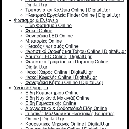
DigitalU.gr
Τρυπάνια και Καλέμια Online | DigitalU.gr
Ηλεκτρικά Εργαλεία Finder Online | DigitalU.gr
Φωτισμός & Ενέργεια
Είδη Φωτισμού Online
Φακοί Online
Φαναράκια LED Online
Μπαταρίες Online
Ηλιακός Φωτισμός Online
Φωτιστικά Οροφής και Τοίχου Online | DigitalU.gr
Λάμπες LED Online | DigitalU.gr
Φωτιστικά Γραφείου και Πορτατίφ Online |
DigitalU.gr
Φακοί Χειρός Online | DigitalU.gr
Φακοί Κεφαλής Online | DigitalU.gr
Φαναράκια Κήπου Online | DigitalU.gr
Υγεία & Ομορφιά
Είδη Κομμωτηρίου Online
Είδη Νυχιών & Μακιγιάζ Online
Είδη Γυμναστικής Online
Διαγνωστικά & Ορθοπεδικά Είδη Online
Ισιωτικές Μαλλιών και Ηλεκτρικές Βούρτσες
Online | DigitalU.gr
Κουρευτικές Μηχανές Online | DigitalU.gr