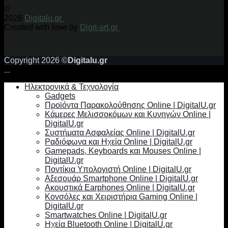
©
2026
Digitalu.gr
Created with love by
Digit-art.gr
Copyright 2026 ©
Digitalu.gr
Ηλεκτρονικά & Τεχνολογία
Gadgets
Προϊόντα Παρακολούθησης Online | DigitalU.gr
Κάμερες Μελισσοκόμων και Κυνηγών Online |
DigitalU.gr
Συστήματα Ασφαλείας Online | DigitalU.gr
Ραδιόφωνα και Ηχεία Online | DigitalU.gr
Gamepads, Keyboards και Mouses Online |
DigitalU.gr
Ποντίκια Υπολογιστή Online | DigitalU.gr
Αξεσουάρ Smartphone Online | DigitalU.gr
Ακουστικά Earphones Online | DigitalU.gr
Κονσόλες και Χειριστήρια Gaming Online |
DigitalU.gr
Smartwatches Online | DigitalU.gr
Ηχεία Bluetooth Online | DigitalU.gr