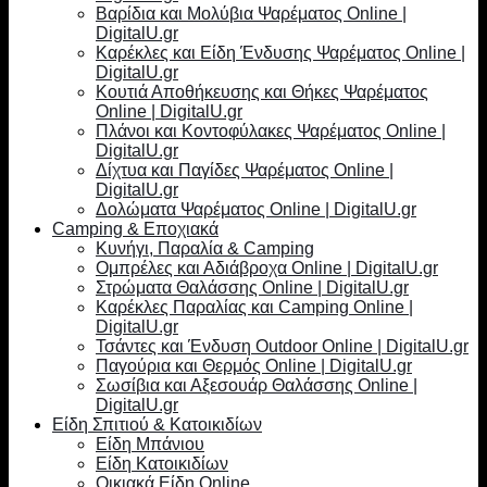
Βαρίδια και Μολύβια Ψαρέματος Online |
DigitalU.gr
Καρέκλες και Είδη Ένδυσης Ψαρέματος Online |
DigitalU.gr
Κουτιά Αποθήκευσης και Θήκες Ψαρέματος
Online | DigitalU.gr
Πλάνοι και Κοντοφύλακες Ψαρέματος Online |
DigitalU.gr
Δίχτυα και Παγίδες Ψαρέματος Online |
DigitalU.gr
Δολώματα Ψαρέματος Online | DigitalU.gr
Camping & Εποχιακά
Κυνήγι, Παραλία & Camping
Ομπρέλες και Αδιάβροχα Online | DigitalU.gr
Στρώματα Θαλάσσης Online | DigitalU.gr
Καρέκλες Παραλίας και Camping Online |
DigitalU.gr
Τσάντες και Ένδυση Outdoor Online | DigitalU.gr
Παγούρια και Θερμός Online | DigitalU.gr
Σωσίβια και Αξεσουάρ Θαλάσσης Online |
DigitalU.gr
Είδη Σπιτιού & Κατοικιδίων
Είδη Μπάνιου
Είδη Κατοικιδίων
Οικιακά Είδη Online