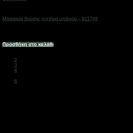
Βρύσες
Μπαταρία βρύσης νιπτήρα μπάνιου – 811749
Διαθέσιμο από 1-3 ημέρες
26,80
€
Προσθήκη στο καλάθι
1
2
3
4
…
6
Βρύσες Online
Ανανεώστε το μπάνιο και την κουζίνα σας με
βρύσες
μοντέρνας και κλασικής αισθητικής. Χρωμέ, inox και matte
black επιλογές.