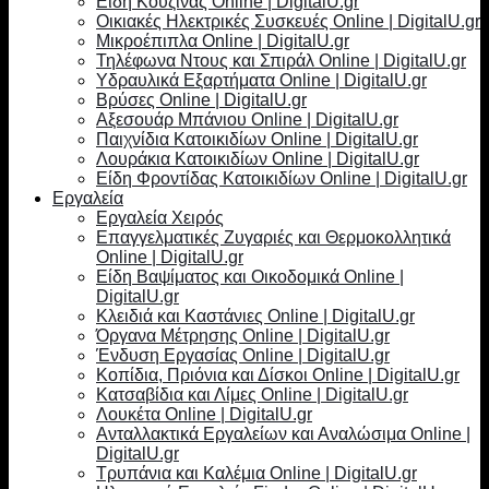
Είδη Κουζίνας Online | DigitalU.gr
Οικιακές Ηλεκτρικές Συσκευές Online | DigitalU.gr
Μικροέπιπλα Online | DigitalU.gr
Τηλέφωνα Ντους και Σπιράλ Online | DigitalU.gr
Υδραυλικά Εξαρτήματα Online | DigitalU.gr
Βρύσες Online | DigitalU.gr
Αξεσουάρ Μπάνιου Online | DigitalU.gr
Παιχνίδια Κατοικιδίων Online | DigitalU.gr
Λουράκια Κατοικιδίων Online | DigitalU.gr
Είδη Φροντίδας Κατοικιδίων Online | DigitalU.gr
Εργαλεία
Εργαλεία Χειρός
Επαγγελματικές Ζυγαριές και Θερμοκολλητικά
Online | DigitalU.gr
Είδη Βαψίματος και Οικοδομικά Online |
DigitalU.gr
Κλειδιά και Καστάνιες Online | DigitalU.gr
Όργανα Μέτρησης Online | DigitalU.gr
Ένδυση Εργασίας Online | DigitalU.gr
Κοπίδια, Πριόνια και Δίσκοι Online | DigitalU.gr
Κατσαβίδια και Λίμες Online | DigitalU.gr
Λουκέτα Online | DigitalU.gr
Ανταλλακτικά Εργαλείων και Αναλώσιμα Online |
DigitalU.gr
Τρυπάνια και Καλέμια Online | DigitalU.gr