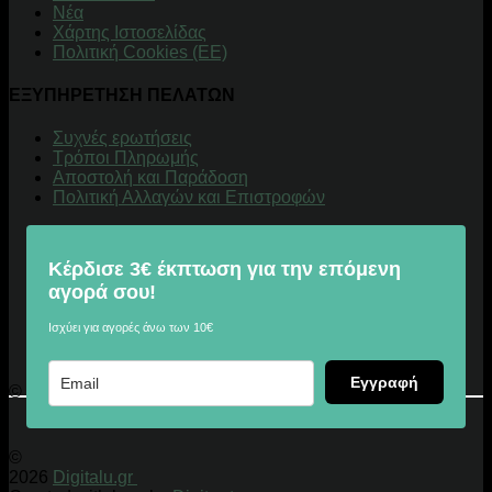
Νέα
Χάρτης Ιστοσελίδας
Πολιτική Cookies (ΕΕ)
ΕΞΥΠΗΡΕΤΗΣΗ ΠΕΛΑΤΩΝ
Συχνές ερωτήσεις
Τρόποι Πληρωμής
Αποστολή και Παράδοση
Πολιτική Αλλαγών και Επιστροφών
Κέρδισε 3€ έκπτωση για την επόμενη
αγορά σου!
Ισχύει για αγορές άνω των 10€
Εγγραφή
© 2026 Digitalu.gr
©
2026
Digitalu.gr