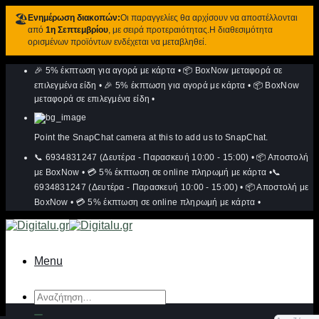
🏖️
Ενημέρωση διακοπών:
Οι παραγγελίες θα αρχίσουν να αποστέλλονται
από
1η Σεπτεμβρίου
, με σειρά προτεραιότητας.Η διαθεσιμότητα
ορισμένων προϊόντων ενδέχεται να μεταβληθεί.
Μετάβαση
🎉 5% έκπτωση για αγορά με κάρτα
•
📦 BoxNow μεταφορά σε
στο
περιεχόμενο
επιλεγμένα είδη
•
🎉 5% έκπτωση για αγορά με κάρτα
•
📦 BoxNow
μεταφορά σε επιλεγμένα είδη
•
Point the SnapChat camera at this to add us to SnapChat.
📞 6934831247 (Δευτέρα - Παρασκευή 10:00 - 15:00)
•
📦 Αποστολή
με BoxNow
•
💳 5% έκπτωση σε online πληρωμή με κάρτα
•
📞
6934831247 (Δευτέρα - Παρασκευή 10:00 - 15:00)
•
📦 Αποστολή με
BoxNow
•
💳 5% έκπτωση σε online πληρωμή με κάρτα
•
Menu
Αναζήτηση
για: