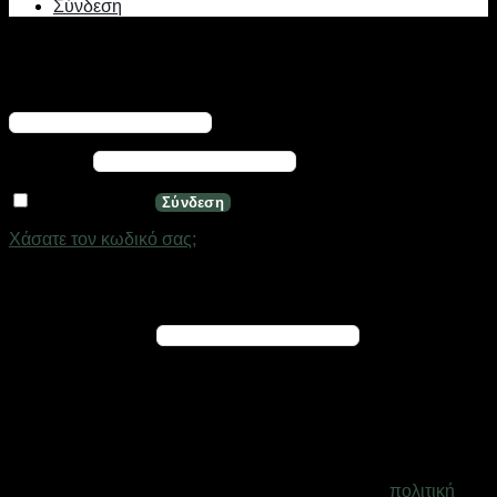
Σύνδεση
Σύνδεση
Απαιτείται
Όνομα χρήστη ή διεύθυνση email
*
Απαιτείται
Κωδικός
*
Να με θυμάσαι
Σύνδεση
Χάσατε τον κωδικό σας;
Εγγραφή
Απαιτείται
Διεύθυνση email
*
Ένας σύνδεσμος για να ορίσετε νέο κωδικό πρόσβασης θα
σταλεί στη διεύθυνση email σας
Τα προσωπικά σας δεδομένα θα χρησιμοποιηθούν για την
υποστήριξη της εμπειρίας σας σε ολόκληρο τον ιστότοπο, για
τη διαχείριση της πρόσβασης στο λογαριασμό σας και για
άλλους σκοπούς που περιγράφονται στη σελίδα
πολιτική