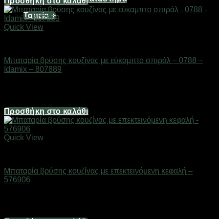
Προσθήκη στο καλάθι
Ταμείο
+
Quick View
Βρύσες
Μπαταρία βρύσης κουζίνας με εύκαμπτο σπιράλ – 0788 –
Idamix – 807889
Διαθέσιμο από 1-3 ημέρες
26,80
€
Προσθήκη στο καλάθι
Quick View
Βρύσες
Μπαταρία βρύσης κουζίνας με επεκτεινόμενη κεφαλή –
576906
Διαθέσιμο από 1-3 ημέρες
34,84
€