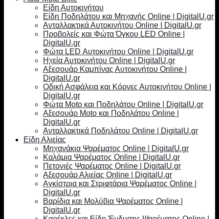
Είδη Αυτοκινήτου
Είδη Ποδηλάτου και Μηχανής Online | DigitalU.gr
Ανταλλακτικά Αυτοκινήτου Online | DigitalU.gr
Προβολείς και Φώτα Όγκου LED Online |
DigitalU.gr
Φώτα LED Αυτοκινήτου Online | DigitalU.gr
Ηχεία Αυτοκινήτου Online | DigitalU.gr
Αξεσουάρ Καμπίνας Αυτοκινήτου Online |
DigitalU.gr
Οδική Ασφάλεια και Κόρνες Αυτοκινήτου Online |
DigitalU.gr
Φώτα Moto και Ποδηλάτου Online | DigitalU.gr
Αξεσουάρ Moto και Ποδηλάτου Online |
DigitalU.gr
Ανταλλακτικά Ποδηλάτου Online | DigitalU.gr
Είδη Αλιείας
Μηχανάκια Ψαρέματος Online | DigitalU.gr
Καλάμια Ψαρέματος Online | DigitalU.gr
Πετονιές Ψαρέματος Online | DigitalU.gr
Αξεσουάρ Αλιείας Online | DigitalU.gr
Αγκίστρια και Στριφτάρια Ψαρέματος Online |
DigitalU.gr
Βαρίδια και Μολύβια Ψαρέματος Online |
DigitalU.gr
Καρέκλες και Είδη Ένδυσης Ψαρέματος Online |