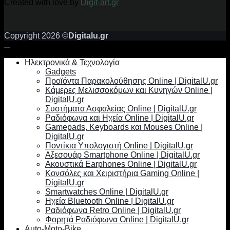
Created with love by
Digit-art.gr
Copyright 2026 ©
Digitalu.gr
Ηλεκτρονικά & Τεχνολογία
Gadgets
Προϊόντα Παρακολούθησης Online | DigitalU.gr
Κάμερες Μελισσοκόμων και Κυνηγών Online |
DigitalU.gr
Συστήματα Ασφαλείας Online | DigitalU.gr
Ραδιόφωνα και Ηχεία Online | DigitalU.gr
Gamepads, Keyboards και Mouses Online |
DigitalU.gr
Ποντίκια Υπολογιστή Online | DigitalU.gr
Αξεσουάρ Smartphone Online | DigitalU.gr
Ακουστικά Earphones Online | DigitalU.gr
Κονσόλες και Χειριστήρια Gaming Online |
DigitalU.gr
Smartwatches Online | DigitalU.gr
Ηχεία Bluetooth Online | DigitalU.gr
Ραδιόφωνα Retro Online | DigitalU.gr
Φορητά Ραδιόφωνα Online | DigitalU.gr
Auto-Moto-Bike