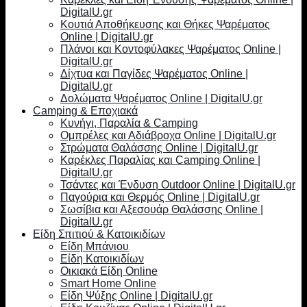
DigitalU.gr
Κουτιά Αποθήκευσης και Θήκες Ψαρέματος
Online | DigitalU.gr
Πλάνοι και Κοντοφύλακες Ψαρέματος Online |
DigitalU.gr
Δίχτυα και Παγίδες Ψαρέματος Online |
DigitalU.gr
Δολώματα Ψαρέματος Online | DigitalU.gr
Camping & Εποχιακά
Κυνήγι, Παραλία & Camping
Ομπρέλες και Αδιάβροχα Online | DigitalU.gr
Στρώματα Θαλάσσης Online | DigitalU.gr
Καρέκλες Παραλίας και Camping Online |
DigitalU.gr
Τσάντες και Ένδυση Outdoor Online | DigitalU.gr
Παγούρια και Θερμός Online | DigitalU.gr
Σωσίβια και Αξεσουάρ Θαλάσσης Online |
DigitalU.gr
Είδη Σπιτιού & Κατοικιδίων
Είδη Μπάνιου
Είδη Κατοικιδίων
Οικιακά Είδη Online
Smart Home Online
Είδη Ψύξης Online | DigitalU.gr