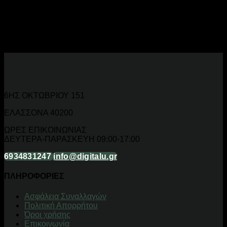
Βρύσες Νιπτήρα, Μπανιέρας και Κουζίνας
Μονόχειρες βρύσες νιπτήρα, βρύσες νεροχύτη κουζίνας,
μπαταρίες μπανιέρας, θερμοστατικές και βρύσες με pull-out
κεφαλή.
6ΗΣ ΟΚΤΩΒΡΙΟΥ 151
ΕΛΑΣΣΟΝΑ 40200
ΩΡΕΣ ΕΠΙΚΟΙΝΩΝΙΑΣ
ΔΕΥΤΕΡΑ-ΠΑΡΑΣΚΕΥΗ 09:00-17:00
6934831247
info@digitalu.gr
ΠΛΗΡΟΦΟΡΙΕΣ
Aσφάλεια Συναλλαγών
Πολιτική Απορρήτου
Όροι χρήσης
Επικοινωνία