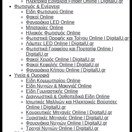
Ηλεκτρικά Εργαλεία Finder Online | DigitalU.gr
Φωτισμός & Ενέργεια
Είδη Φωτισμού Online
Φακοί Online
Φαναράκια LED Online
Μπαταρίες Online
Ηλιακός Φωτισμός Online
Φωτιστικά Οροφής και Τοίχου Online | DigitalU.gr
Λάμπες LED Online | DigitalU.gr
Φωτιστικά Γραφείου και Πορτατίφ Online |
DigitalU.gr
Φακοί Χειρός Online | DigitalU.gr
Φακοί Κεφαλής Online | DigitalU.gr
Φαναράκια Κήπου Online | DigitalU.gr
Υγεία & Ομορφιά
Είδη Κομμωτηρίου Online
Είδη Νυχιών & Μακιγιάζ Online
Είδη Γυμναστικής Online
Διαγνωστικά & Ορθοπεδικά Είδη Online
Ισιωτικές Μαλλιών και Ηλεκτρικές Βούρτσες
Online | DigitalU.gr
Κουρευτικές Μηχανές Online | DigitalU.gr
Ξυριστικές Μηχανές Online | DigitalU.gr
Φουρνάκια Νυχιών Online | DigitalU.gr
Τροχοί Νυχιών Online | DigitalU.gr