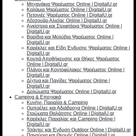
Μηχανάκια Ψαρέματος Online | DigitalU.gr
Καλάμια Ψαρέματος Online | DigitalU.gr
Πετονιές Ψαρέματος Online | DigitalU.gr
Αξεσουάρ Αλιείας Online | DigitalU.gr
Αγκίστρια και Στριφτάρια Ψαρέματος Online |
DigitalU.gr
Βαρίδια και Μολύβια Ψαρέματος Online |
DigitalU.gr
Καρέκλες και Είδη Ένδυσης Ψαρέματος Online |
DigitalU.gr
Κουτιά Αποθήκευσης και Θήκες Ψαρέματος
Online | DigitalU.gr
Πλάνοι και Κοντοφύλακες Ψαρέματος Online |
DigitalU.gr
Δίχτυα και Παγίδες Ψαρέματος Online |
DigitalU.gr
Δολώματα Ψαρέματος Online | DigitalU.gr
Camping & Εποχιακά
Κυνήγι, Παραλία & Camping
Ομπρέλες και Αδιάβροχα Online | DigitalU.gr
Στρώματα Θαλάσσης Online | DigitalU.gr
Καρέκλες Παραλίας και Camping Online |
DigitalU.gr
Τσάντες και Ένδυση Outdoor Online | DigitalU.gr
Παγούρια και Θερμός Online | DigitalU.gr