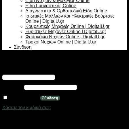
Είδη Νυχιών & Μακιγιάζ Online
Είδη Γυμναστικής Online
Διαγνωστικά & Ορθοπεδικά Είδη Online
Ισιωτικές Μαλλιών και Ηλεκτρικές Βούρτσες
Online | DigitalU.gr
Κουρευτικές Μηχανές Online | DigitalU.gr
Ξυριστικές Μηχανές Online | DigitalU.gr
Φουρνάκια Νυχιών Online | DigitalU.gr
Τροχοί Νυχιών Online | DigitalU.gr
Σύνδεση
Σύνδεση
Απαιτείται
Όνομα χρήστη ή διεύθυνση email
*
Απαιτείται
Κωδικός
*
Να με θυμάσαι
Σύνδεση
Χάσατε τον κωδικό σας;
Εγγραφή