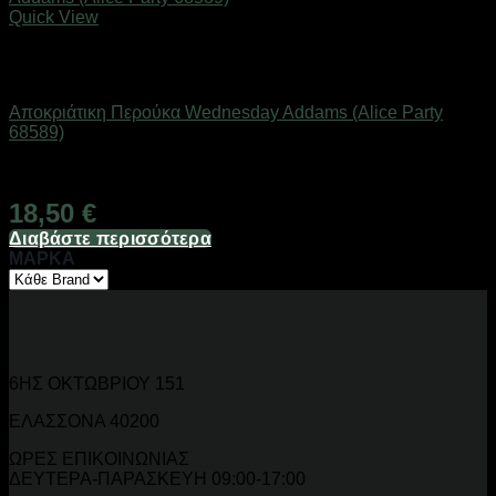
Quick View
Εξαντλημένο
Εποχιακά Είδη
Αποκριάτικη Περούκα Wednesday Addams (Alice Party
68589)
Διαθέσιμο
18,50
€
Διαβάστε περισσότερα
ΜΑΡΚΑ
6ΗΣ ΟΚΤΩΒΡΙΟΥ 151
ΕΛΑΣΣΟΝΑ 40200
ΩΡΕΣ ΕΠΙΚΟΙΝΩΝΙΑΣ
ΔΕΥΤΕΡΑ-ΠΑΡΑΣΚΕΥΗ 09:00-17:00