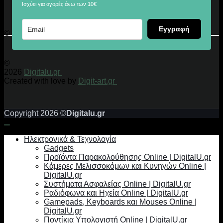
Ισχύει για αγορές άνω των 10€
Εγγραφή
© 2026 Digitalu.gr
©
2026
Digitalu.gr
Created with love by
Digit-art.gr
Copyright 2026 ©
Digitalu.gr
Ηλεκτρονικά & Τεχνολογία
Gadgets
Προϊόντα Παρακολούθησης Online | DigitalU.gr
Κάμερες Μελισσοκόμων και Κυνηγών Online |
DigitalU.gr
Συστήματα Ασφαλείας Online | DigitalU.gr
Ραδιόφωνα και Ηχεία Online | DigitalU.gr
Gamepads, Keyboards και Mouses Online |
DigitalU.gr
Ποντίκια Υπολογιστή Online | DigitalU.gr