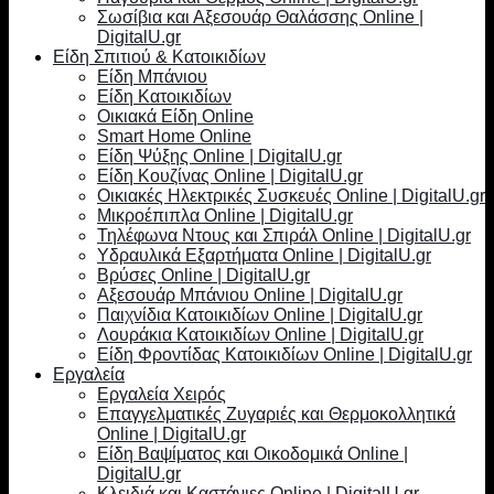
Σωσίβια και Αξεσουάρ Θαλάσσης Online |
DigitalU.gr
Είδη Σπιτιού & Κατοικιδίων
Είδη Μπάνιου
Είδη Κατοικιδίων
Οικιακά Είδη Online
Smart Home Online
Είδη Ψύξης Online | DigitalU.gr
Είδη Κουζίνας Online | DigitalU.gr
Οικιακές Ηλεκτρικές Συσκευές Online | DigitalU.gr
Μικροέπιπλα Online | DigitalU.gr
Τηλέφωνα Ντους και Σπιράλ Online | DigitalU.gr
Υδραυλικά Εξαρτήματα Online | DigitalU.gr
Βρύσες Online | DigitalU.gr
Αξεσουάρ Μπάνιου Online | DigitalU.gr
Παιχνίδια Κατοικιδίων Online | DigitalU.gr
Λουράκια Κατοικιδίων Online | DigitalU.gr
Είδη Φροντίδας Κατοικιδίων Online | DigitalU.gr
Εργαλεία
Εργαλεία Χειρός
Επαγγελματικές Ζυγαριές και Θερμοκολλητικά
Online | DigitalU.gr
Είδη Βαψίματος και Οικοδομικά Online |
DigitalU.gr
Κλειδιά και Καστάνιες Online | DigitalU.gr