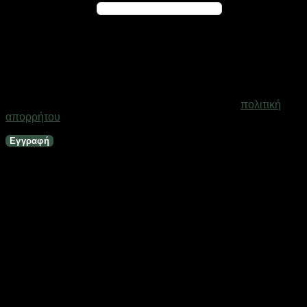
Απαιτείται
Διεύθυνση email
*
Ένας σύνδεσμος για να ορίσετε νέο κωδικό πρόσβασης θα
σταλεί στη διεύθυνση email σας
Τα προσωπικά σας δεδομένα θα χρησιμοποιηθούν για την
υποστήριξη της εμπειρίας σας σε ολόκληρο τον ιστότοπο, για
τη διαχείριση της πρόσβασης στο λογαριασμό σας και για
άλλους σκοπούς που περιγράφονται στη σελίδα
πολιτική
απορρήτου
.
Εγγραφή