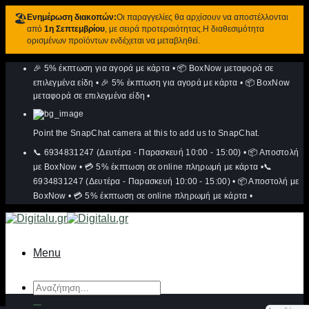
🏖️
Ενημέρωση διακοπών:
Οι παραγγελίες θα αρχίσουν να αποστέλλονται
από
1η Σεπτεμβρίου
, με σειρά προτεραιότητας.Η διαθεσιμότητα
ορισμένων προϊόντων ενδέχεται να μεταβληθεί.
Μετάβαση
🎉 5% έκπτωση για αγορά με κάρτα
•
📦 BoxNow μεταφορά σε
στο
περιεχόμενο
επιλεγμένα είδη
•
🎉 5% έκπτωση για αγορά με κάρτα
•
📦 BoxNow
μεταφορά σε επιλεγμένα είδη
•
Point the SnapChat camera at this to add us to SnapChat.
📞 6934831247 (Δευτέρα - Παρασκευή 10:00 - 15:00)
•
📦 Αποστολή
με BoxNow
•
💳 5% έκπτωση σε online πληρωμή με κάρτα
•
📞
6934831247 (Δευτέρα - Παρασκευή 10:00 - 15:00)
•
📦 Αποστολή με
BoxNow
•
💳 5% έκπτωση σε online πληρωμή με κάρτα
•
Menu
Αναζήτηση
για: