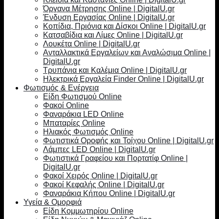
Όργανα Μέτρησης Online | DigitalU.gr
Ένδυση Εργασίας Online | DigitalU.gr
Κοπίδια, Πριόνια και Δίσκοι Online | DigitalU.gr
Κατσαβίδια και Λίμες Online | DigitalU.gr
Λουκέτα Online | DigitalU.gr
Ανταλλακτικά Εργαλείων και Αναλώσιμα Online |
DigitalU.gr
Τρυπάνια και Καλέμια Online | DigitalU.gr
Ηλεκτρικά Εργαλεία Finder Online | DigitalU.gr
Φωτισμός & Ενέργεια
Είδη Φωτισμού Online
Φακοί Online
Φαναράκια LED Online
Μπαταρίες Online
Ηλιακός Φωτισμός Online
Φωτιστικά Οροφής και Τοίχου Online | DigitalU.gr
Λάμπες LED Online | DigitalU.gr
Φωτιστικά Γραφείου και Πορτατίφ Online |
DigitalU.gr
Φακοί Χειρός Online | DigitalU.gr
Φακοί Κεφαλής Online | DigitalU.gr
Φαναράκια Κήπου Online | DigitalU.gr
Υγεία & Ομορφιά
Είδη Κομμωτηρίου Online