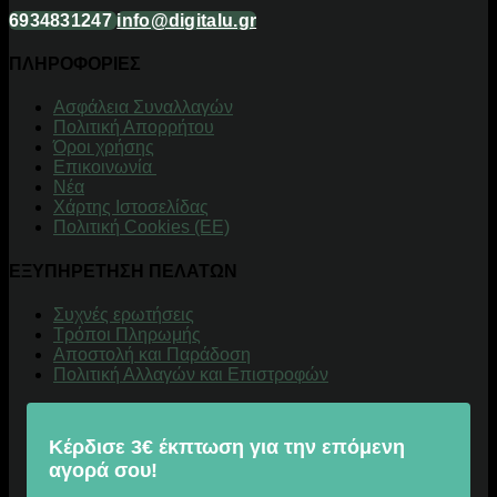
6934831247
info@digitalu.gr
ΠΛΗΡΟΦΟΡΙΕΣ
Aσφάλεια Συναλλαγών
Πολιτική Απορρήτου
Όροι χρήσης
Επικοινωνία
Νέα
Χάρτης Ιστοσελίδας
Πολιτική Cookies (ΕΕ)
ΕΞΥΠΗΡΕΤΗΣΗ ΠΕΛΑΤΩΝ
Συχνές ερωτήσεις
Τρόποι Πληρωμής
Αποστολή και Παράδοση
Πολιτική Αλλαγών και Επιστροφών
Κέρδισε 3€ έκπτωση για την επόμενη
αγορά σου!