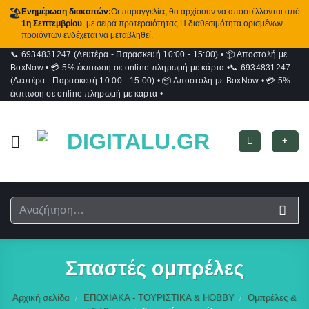
🏖️
Ενημέρωση διακοπών:
Οι παραγγελίες θα αρχίσουν να αποστέλλονται από
1η Σεπτεμβρίου
, με σειρά προτεραιότητας.Η διαθεσιμότητα ορισμένων
προϊόντων ενδέχεται να μεταβληθεί.
📞 6934831247 (Δευτέρα - Παρασκευή 10:00 - 15:00)
•
📦 Αποστολή με
Μετάβαση
BoxNow
•
💳 5% έκπτωση σε online πληρωμή με κάρτα
•
📞 6934831247
στο
(Δευτέρα - Παρασκευή 10:00 - 15:00)
•
📦 Αποστολή με BoxNow
•
💳 5%
περιεχόμενο
έκπτωση σε online πληρωμή με κάρτα
•
+
Αναζήτηση
για:
Σπαστές ομπρέλες
Αρχική σελίδα
/
ΕΠΟΧΙΑΚΑ - ΤΟΥΡΙΣΤΙΚΑ & HOBBY
/
Ομπρέλες &