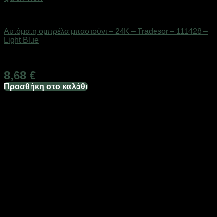
ΕΠΟΧΙΑΚΑ - ΤΟΥΡΙΣΤΙΚΑ & HOBBY
Αυτόματη ομπρέλα μπαστούνι – 24K – Tradesor – 111428 –
Light Blue
Διαθέσιμο από 1-3 ημέρες
8,68
€
Προσθήκη στο καλάθι