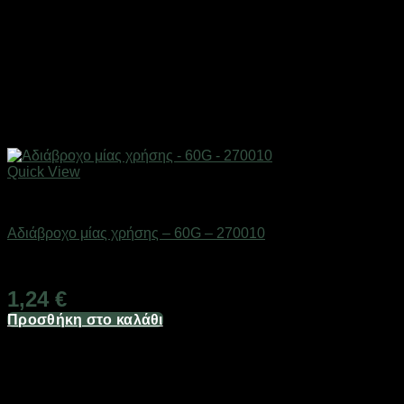
Quick View
Αδιάβροχα & γαλότσες
Αδιάβροχο μίας χρήσης – 60G – 270010
Διαθέσιμο από 1-3 ημέρες
1,24
€
Προσθήκη στο καλάθι