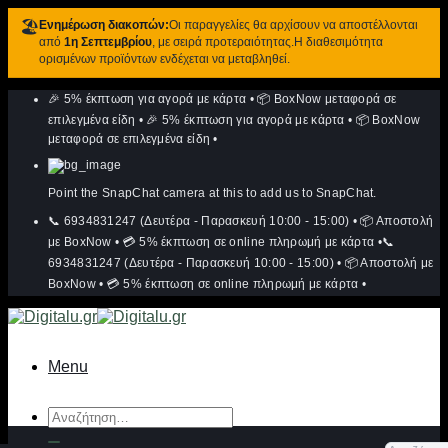
🏖️
Ενημέρωση διακοπών:
Οι παραγγελίες θα αρχίσουν να αποστέλλονται
από
1η Σεπτεμβρίου
, με σειρά προτεραιότητας.Η διαθεσιμότητα
ορισμένων προϊόντων ενδέχεται να μεταβληθεί.
Μετάβαση
🎉 5% έκπτωση για αγορά με κάρτα
•
📦 BoxNow μεταφορά σε
στο
περιεχόμενο
επιλεγμένα είδη
•
🎉 5% έκπτωση για αγορά με κάρτα
•
📦 BoxNow
μεταφορά σε επιλεγμένα είδη
•
Point the SnapChat camera at this to add us to SnapChat.
📞 6934831247 (Δευτέρα - Παρασκευή 10:00 - 15:00)
•
📦 Αποστολή
με BoxNow
•
💳 5% έκπτωση σε online πληρωμή με κάρτα
•
📞
6934831247 (Δευτέρα - Παρασκευή 10:00 - 15:00)
•
📦 Αποστολή με
BoxNow
•
💳 5% έκπτωση σε online πληρωμή με κάρτα
•
Menu
Αναζήτηση
για: