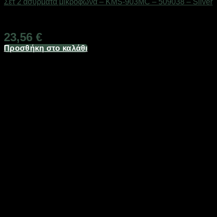
Σετ 2 ασύρματα μικρόφωνα – KMS-903MC – 509038 – Silver
Διαθέσιμο από 1-3 ημέρες
23,56
€
Προσθήκη στο καλάθι