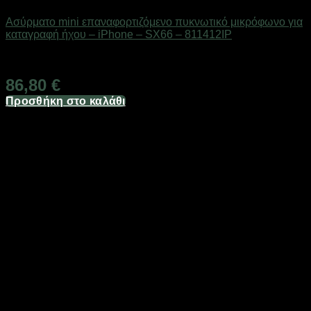
Ασύρματο mini επαναφορτιζόμενο πυκνωτικό μικρόφωνο για
καταγραφή ήχου – iPhone – SX66 – 811412IP
Διαθέσιμο από 1-3 ημέρες
86,80
€
Προσθήκη στο καλάθι