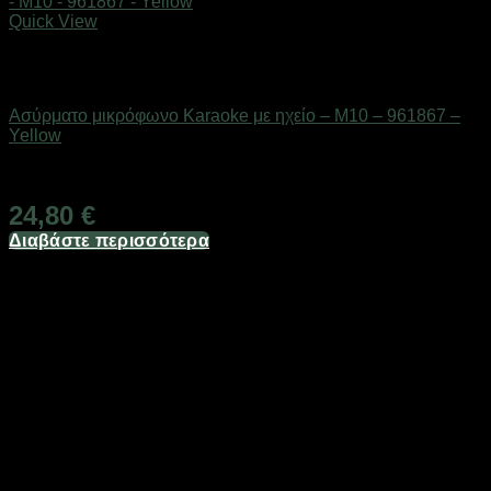
Quick View
Εξαντλημένο
Gadgets
Ασύρματο μικρόφωνο Karaoke με ηχείο – M10 – 961867 –
Yellow
Διαθέσιμο από 1-3 ημέρες
24,80
€
Διαβάστε περισσότερα