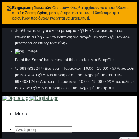
🏖️
Ενημέρωση διακοπών:
Οι παραγγελίες θα αρχίσουν να αποστέλλονται
από
1η Σεπτεμβρίου
, με σειρά προτεραιότητας.Η διαθεσιμότητα
ορισμένων προϊόντων ενδέχεται να μεταβληθεί.
Μετάβαση
🎉 5% έκπτωση για αγορά με κάρτα
•
📦 BoxNow μεταφορά σε
στο
περιεχόμενο
επιλεγμένα είδη
•
🎉 5% έκπτωση για αγορά με κάρτα
•
📦 BoxNow
μεταφορά σε επιλεγμένα είδη
•
Point the SnapChat camera at this to add us to SnapChat.
📞 6934831247 (Δευτέρα - Παρασκευή 10:00 - 15:00)
•
📦 Αποστολή
με BoxNow
•
💳 5% έκπτωση σε online πληρωμή με κάρτα
•
📞
6934831247 (Δευτέρα - Παρασκευή 10:00 - 15:00)
•
📦 Αποστολή με
BoxNow
•
💳 5% έκπτωση σε online πληρωμή με κάρτα
•
Menu
Αναζήτηση
για: