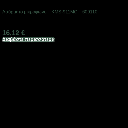
Gadgets
Ασύρματο μικρόφωνο – KMS-911MC – 609110
Διαθέσιμο από 1-3 ημέρες
16,12
€
Διαβάστε περισσότερα