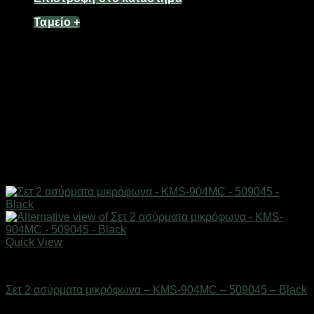
Ταμείο
+
Quick View
Gadgets
Σετ 2 ασύρματα μικρόφωνα – KMS-904MC – 509045 – Black
Διαθέσιμο από 1-3 ημέρες