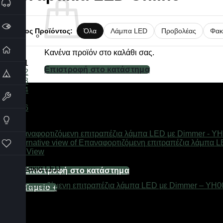
Τύπος Προϊόντος:
Όλα
Λάμπα LED
Προβολέας
Φακ
Κανένα προϊόν στο καλάθι σας.
1
Επιστροφή στο κατάστημα
2
3
4
Καλάθι
…
6
Quick View
Κανένα προϊόν στο καλάθι σας.
Φαναράκια LED
Επιστροφή στο κατάστημα
Επαναφορτιζόμενη επιτραπέζια λάμπα LED με Dimmer – YH00
Ταμείο
+
Διαθέσιμο από 1-3 ημέρες
11,16
€