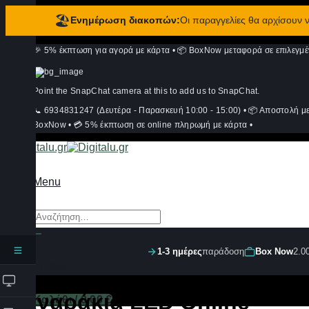
🏖️
Ενημέρωση διακοπών:
Οι παραγγελίες θα αρχίσουν
Μετάβαση
🎉 5% έκπτωση για αγορά με κάρτα
•
📦 BoxNow μεταφορά σε επιλεγμέ
στο
περιεχόμενο
Point the SnapChat camera at this to add us to SnapChat.
📞 6934831247 (Δευτέρα - Παρασκευή 10:00 - 15:00)
•
📦 Αποστολή μ
BoxNow
•
💳 5% έκπτωση σε online πληρωμή με κάρτα
•
Menu
Αναζήτηση
για:
1-3 ημέρες
παράδοση
Box Now
2.0
Σύνδεση
Φαναράκια LED Online
Καλάθι /
0,00
€