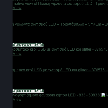
Quick View
Φαναράκια LED
Ηλιακή γιρλάντα φωτισμού LED – Τριαντάφυλλο – 5m+1m – 2
Διαθέσιμο από 1-3 ημέρες
6,20
€
Προσθήκη στο καλάθι
Quick View
Φαναράκια LED
Διακοσμητικό κερί USB με φωτισμό LED και glitter – 876575 –
Διαθέσιμο από 1-3 ημέρες
8,68
€
Προσθήκη στο καλάθι
Quick View
Φαναράκια LED