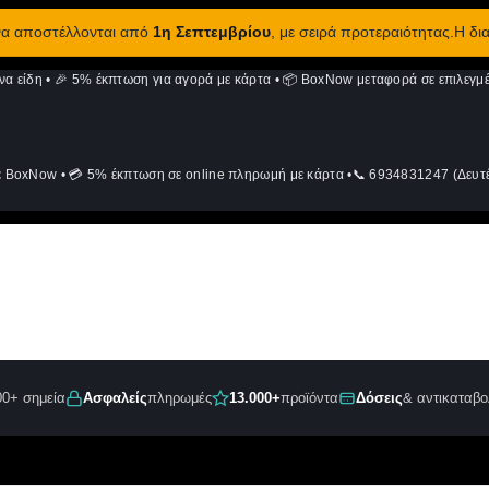
 να αποστέλλονται από
1η Σεπτεμβρίου
, με σειρά προτεραιότητας.Η δι
να είδη
•
🎉 5% έκπτωση για αγορά με κάρτα
•
📦 BoxNow μεταφορά σε επιλεγμέ
ε BoxNow
•
💳 5% έκπτωση σε online πληρωμή με κάρτα
•
📞 6934831247 (Δευτέ
00+ σημεία
Ασφαλείς
πληρωμές
13.000+
προϊόντα
Δόσεις
& αντικαταβο