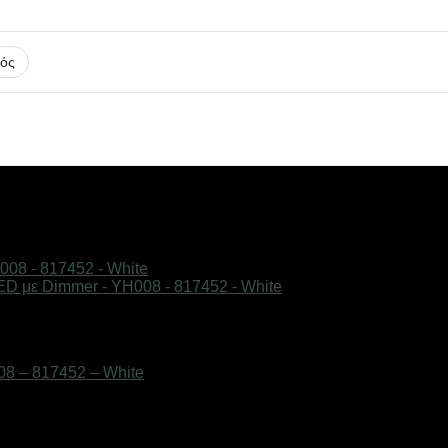
ός
8 – 817452 – White