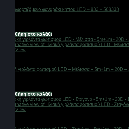
Επαναφορτιζόμενο φαναράκι κήπου LED – 833 – 508338
Διαθέσιμο από 1-3 ημέρες
24,80
€
Προσθήκη στο καλάθι
Quick View
Φαναράκια LED
Ηλιακή γιρλάντα φωτισμού LED – Μέλισσα – 5m+1m – 20D –
Διαθέσιμο από 1-3 ημέρες
6,20
€
Προσθήκη στο καλάθι
Quick View
Φαναράκια LED