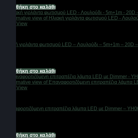
6,20
€
Προσθήκη στο καλάθι
Quick View
Φαναράκια LED
Ηλιακή γιρλάντα φωτισμού LED – Λουλούδι – 5m+1m – 20D 
Διαθέσιμο από 1-3 ημέρες
6,20
€
Προσθήκη στο καλάθι
Quick View
Φαναράκια LED
Επαναφορτιζόμενη επιτραπέζια λάμπα LED με Dimmer – YH00
Διαθέσιμο από 1-3 ημέρες
11,16
€
Προσθήκη στο καλάθι