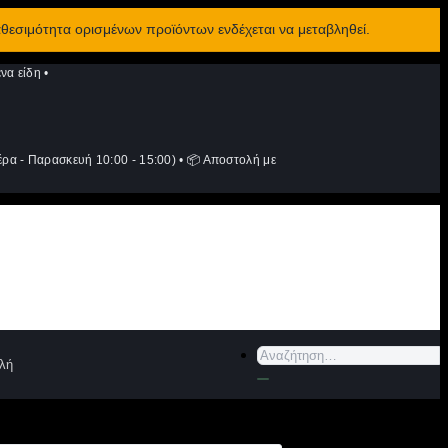
αθεσιμότητα ορισμένων προϊόντων ενδέχεται να μεταβληθεί.
να είδη
•
ρα - Παρασκευή 10:00 - 15:00)
•
📦 Αποστολή με
Αναζήτηση
λή
για: