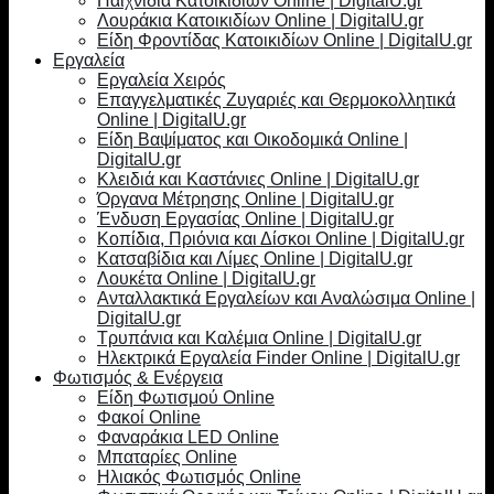
Παιχνίδια Κατοικιδίων Online | DigitalU.gr
Λουράκια Κατοικιδίων Online | DigitalU.gr
Είδη Φροντίδας Κατοικιδίων Online | DigitalU.gr
Εργαλεία
Εργαλεία Χειρός
Επαγγελματικές Ζυγαριές και Θερμοκολλητικά
Online | DigitalU.gr
Είδη Βαψίματος και Οικοδομικά Online |
DigitalU.gr
Κλειδιά και Καστάνιες Online | DigitalU.gr
Όργανα Μέτρησης Online | DigitalU.gr
Ένδυση Εργασίας Online | DigitalU.gr
Κοπίδια, Πριόνια και Δίσκοι Online | DigitalU.gr
Κατσαβίδια και Λίμες Online | DigitalU.gr
Λουκέτα Online | DigitalU.gr
Ανταλλακτικά Εργαλείων και Αναλώσιμα Online |
DigitalU.gr
Τρυπάνια και Καλέμια Online | DigitalU.gr
Ηλεκτρικά Εργαλεία Finder Online | DigitalU.gr
Φωτισμός & Ενέργεια
Είδη Φωτισμού Online
Φακοί Online
Φαναράκια LED Online
Μπαταρίες Online
Ηλιακός Φωτισμός Online