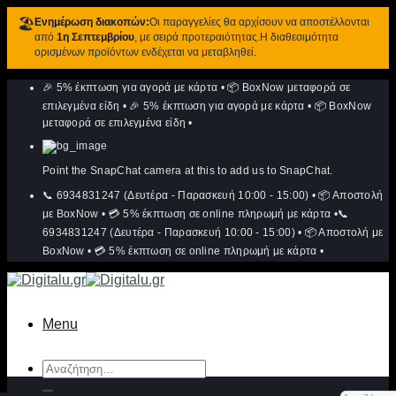
🏖️
Ενημέρωση διακοπών:
Οι παραγγελίες θα αρχίσουν να αποστέλλονται
από
1η Σεπτεμβρίου
, με σειρά προτεραιότητας.Η διαθεσιμότητα
ορισμένων προϊόντων ενδέχεται να μεταβληθεί.
Μετάβαση
🎉 5% έκπτωση για αγορά με κάρτα
•
📦 BoxNow μεταφορά σε
στο
περιεχόμενο
επιλεγμένα είδη
•
🎉 5% έκπτωση για αγορά με κάρτα
•
📦 BoxNow
μεταφορά σε επιλεγμένα είδη
•
Point the SnapChat camera at this to add us to SnapChat.
📞 6934831247 (Δευτέρα - Παρασκευή 10:00 - 15:00)
•
📦 Αποστολή
με BoxNow
•
💳 5% έκπτωση σε online πληρωμή με κάρτα
•
📞
6934831247 (Δευτέρα - Παρασκευή 10:00 - 15:00)
•
📦 Αποστολή με
BoxNow
•
💳 5% έκπτωση σε online πληρωμή με κάρτα
•
Menu
Αναζήτηση
για: