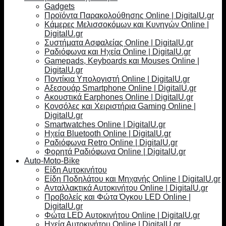
Gadgets
Προϊόντα Παρακολούθησης Online | DigitalU.gr
Κάμερες Μελισσοκόμων και Κυνηγών Online |
DigitalU.gr
Συστήματα Ασφαλείας Online | DigitalU.gr
Ραδιόφωνα και Ηχεία Online | DigitalU.gr
Gamepads, Keyboards και Mouses Online |
DigitalU.gr
Ποντίκια Υπολογιστή Online | DigitalU.gr
Αξεσουάρ Smartphone Online | DigitalU.gr
Ακουστικά Earphones Online | DigitalU.gr
Κονσόλες και Χειριστήρια Gaming Online |
DigitalU.gr
Smartwatches Online | DigitalU.gr
Ηχεία Bluetooth Online | DigitalU.gr
Ραδιόφωνα Retro Online | DigitalU.gr
Φορητά Ραδιόφωνα Online | DigitalU.gr
Auto-Moto-Bike
Είδη Αυτοκινήτου
Είδη Ποδηλάτου και Μηχανής Online | DigitalU.gr
Ανταλλακτικά Αυτοκινήτου Online | DigitalU.gr
Προβολείς και Φώτα Όγκου LED Online |
DigitalU.gr
Φώτα LED Αυτοκινήτου Online | DigitalU.gr
Ηχεία Αυτοκινήτου Online | DigitalU.gr