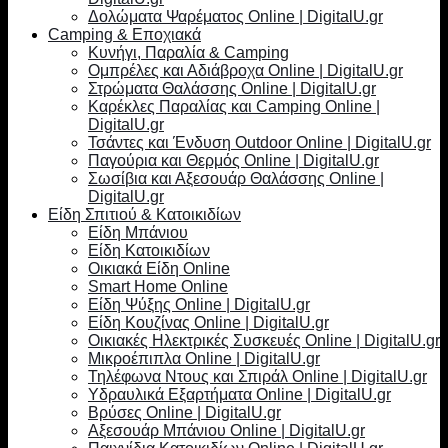
Δολώματα Ψαρέματος Online | DigitalU.gr
Camping & Εποχιακά
Κυνήγι, Παραλία & Camping
Ομπρέλες και Αδιάβροχα Online | DigitalU.gr
Στρώματα Θαλάσσης Online | DigitalU.gr
Καρέκλες Παραλίας και Camping Online |
DigitalU.gr
Τσάντες και Ένδυση Outdoor Online | DigitalU.gr
Παγούρια και Θερμός Online | DigitalU.gr
Σωσίβια και Αξεσουάρ Θαλάσσης Online |
DigitalU.gr
Είδη Σπιτιού & Κατοικιδίων
Είδη Μπάνιου
Είδη Κατοικιδίων
Οικιακά Είδη Online
Smart Home Online
Είδη Ψύξης Online | DigitalU.gr
Είδη Κουζίνας Online | DigitalU.gr
Οικιακές Ηλεκτρικές Συσκευές Online | DigitalU.gr
Μικροέπιπλα Online | DigitalU.gr
Τηλέφωνα Ντους και Σπιράλ Online | DigitalU.gr
Υδραυλικά Εξαρτήματα Online | DigitalU.gr
Βρύσες Online | DigitalU.gr
Αξεσουάρ Μπάνιου Online | DigitalU.gr