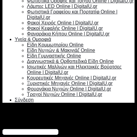
Φωτιστικά Οροφής και Τοίχου Online | DigitalU.gr
Λάμπες LED Online | DigitalU.gr
Φωτιστικά Γραφείου και Πορτατίφ Online |
DigitalU.gr
Φακοί Χειρός Online | DigitalU.gr
Φακοί Κεφαλής Online | DigitalU.gr
Φαναράκια Κήπου Online | DigitalU.gr
Υγεία & Ομορφιά
Είδη Κομμωτηρίου Online
Είδη Νυχιών & Μακιγιάζ Online
Είδη Γυμναστικής Online
Διαγνωστικά & Ορθοπεδικά Είδη Online
Ισιωτικές Μαλλιών και Ηλεκτρικές Βούρτσες
Online | DigitalU.gr
Κουρευτικές Μηχανές Online | DigitalU.gr
Ξυριστικές Μηχανές Online | DigitalU.gr
Φουρνάκια Νυχιών Online | DigitalU.gr
Τροχοί Νυχιών Online | DigitalU.gr
Σύνδεση
Σύνδεση
Απαιτείται
Όνομα χρήστη ή διεύθυνση email
*