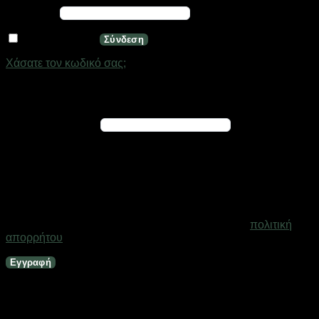
Απαιτείται
Κωδικός
*
Να με θυμάσαι
Σύνδεση
Χάσατε τον κωδικό σας;
Εγγραφή
Απαιτείται
Διεύθυνση email
*
Ένας σύνδεσμος για να ορίσετε νέο κωδικό πρόσβασης θα
σταλεί στη διεύθυνση email σας
Τα προσωπικά σας δεδομένα θα χρησιμοποιηθούν για την
υποστήριξη της εμπειρίας σας σε ολόκληρο τον ιστότοπο, για
τη διαχείριση της πρόσβασης στο λογαριασμό σας και για
άλλους σκοπούς που περιγράφονται στη σελίδα
πολιτική
απορρήτου
.
Εγγραφή