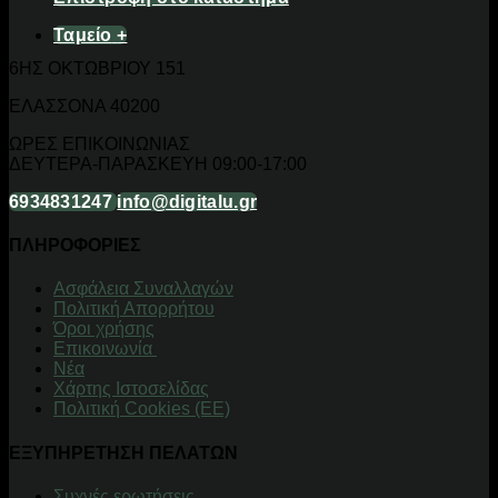
Ταμείο
+
6ΗΣ ΟΚΤΩΒΡΙΟΥ 151
ΕΛΑΣΣΟΝΑ 40200
ΩΡΕΣ ΕΠΙΚΟΙΝΩΝΙΑΣ
ΔΕΥΤΕΡΑ-ΠΑΡΑΣΚΕΥΗ 09:00-17:00
6934831247
info@digitalu.gr
ΠΛΗΡΟΦΟΡΙΕΣ
Aσφάλεια Συναλλαγών
Πολιτική Απορρήτου
Όροι χρήσης
Επικοινωνία
Νέα
Χάρτης Ιστοσελίδας
Πολιτική Cookies (ΕΕ)
ΕΞΥΠΗΡΕΤΗΣΗ ΠΕΛΑΤΩΝ
Συχνές ερωτήσεις