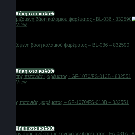
4,96
€
Προσθήκη στο καλάθι
Quick View
Αξεσουάρ αλιείας
Ρυθμιζόμενη βάση καλαμιού ψαρέματος – BL-036 – 832590
Διαθέσιμο από 1-3 ημέρες
24,80
€
Προσθήκη στο καλάθι
Quick View
Αξεσουάρ αλιείας
Κόφτης πετονιάς ψαρέματος – GF-1070/FS-013B – 832551
Διαθέσιμο από 1-3 ημέρες
21,08
€
Προσθήκη στο καλάθι