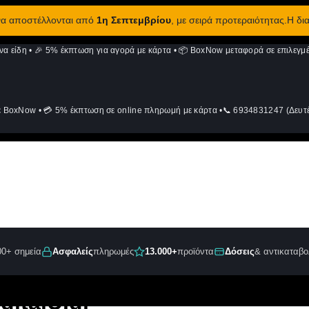
 να αποστέλλονται από
1η Σεπτεμβρίου
, με σειρά προτεραιότητας.Η δι
να είδη
•
🎉 5% έκπτωση για αγορά με κάρτα
•
📦 BoxNow μεταφορά σε επιλεγμέ
ε BoxNow
•
💳 5% έκπτωση σε online πληρωμή με κάρτα
•
📞 6934831247 (Δευτέ
00+ σημεία
Ασφαλείς
πληρωμές
13.000+
προϊόντα
Δόσεις
& αντικαταβο
gitalU.gr