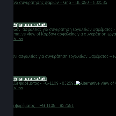
Δαγκάνα συγκράτησης ψαριών – Grip – BL-090 – 832585
Διαθέσιμο από 1-3 ημέρες
7,44
€
Προσθήκη στο καλάθι
Quick View
Αξεσουάρ αλιείας
Κορδόνι ασφαλείας για συγκράτηση εργαλείων ψαρέματος – F
Διαθέσιμο από 1-3 ημέρες
4,96
€
Προσθήκη στο καλάθι
Quick View
Αξεσουάρ αλιείας
Ψαλίδι ψαρέματος – FG-1109 – 832591
Διαθέσιμο από 1-3 ημέρες