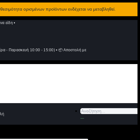
αθεσιμότητα ορισμένων προϊόντων ενδέχεται να μεταβληθεί.
να είδη
•
ρα - Παρασκευή 10:00 - 15:00)
•
📦 Αποστολή με
Αναζήτηση
λή
για: