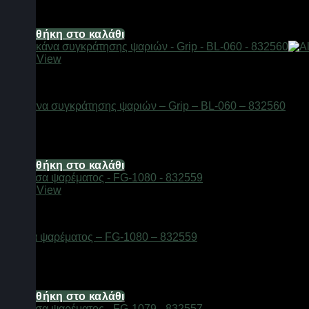
16,12
€
Προσθήκη στο καλάθι
Quick View
Αξεσουάρ αλιείας
Δαγκάνα συγκράτησης ψαριών – Grip – BL-060 – 832560
Διαθέσιμο από 1-3 ημέρες
29,76
€
Προσθήκη στο καλάθι
Quick View
Αξεσουάρ αλιείας
Πένσα ψαρέματος – FG-1080 – 832559
Διαθέσιμο από 1-3 ημέρες
11,16
€
Προσθήκη στο καλάθι