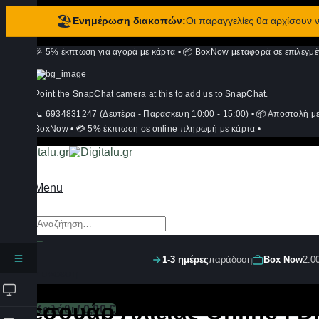
🏖️
Ενημέρωση διακοπών:
Οι παραγγελίες θα αρχίσουν
Μετάβαση
🎉 5% έκπτωση για αγορά με κάρτα
•
📦 BoxNow μεταφορά σε επιλεγμέ
στο
περιεχόμενο
Point the SnapChat camera at this to add us to SnapChat.
📞 6934831247 (Δευτέρα - Παρασκευή 10:00 - 15:00)
•
📦 Αποστολή μ
BoxNow
•
💳 5% έκπτωση σε online πληρωμή με κάρτα
•
Menu
Αναζήτηση
για:
1-3 ημέρες
παράδοση
Box Now
2.0
Σύνδεση
Αξεσουάρ Αλιείας Online | Di
Καλάθι /
0,00
€