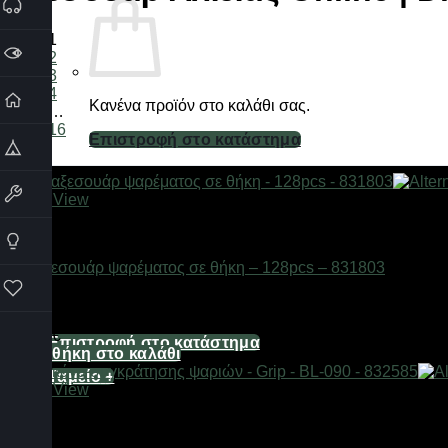
1
2
3
4
Κανένα προϊόν στο καλάθι σας.
…
16
Επιστροφή στο κατάστημα
Καλάθι
Quick View
Αξεσουάρ αλιείας
Σετ αξεσουάρ ψαρέματος σε θήκη – 128pcs – 831803
Διαθέσιμο από 1-3 ημέρες
Κανένα προϊόν στο καλάθι σας.
17,36
€
Επιστροφή στο κατάστημα
Προσθήκη στο καλάθι
Ταμείο
+
Quick View
Αξεσουάρ αλιείας