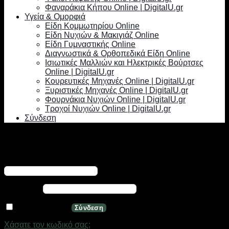
Φαναράκια Κήπου Online | DigitalU.gr
Υγεία & Ομορφιά
Είδη Κομμωτηρίου Online
Είδη Νυχιών & Μακιγιάζ Online
Είδη Γυμναστικής Online
Διαγνωστικά & Ορθοπεδικά Είδη Online
Ισιωτικές Μαλλιών και Ηλεκτρικές Βούρτσες
Online | DigitalU.gr
Κουρευτικές Μηχανές Online | DigitalU.gr
Ξυριστικές Μηχανές Online | DigitalU.gr
Φουρνάκια Νυχιών Online | DigitalU.gr
Τροχοί Νυχιών Online | DigitalU.gr
Σύνδεση
Σύνδεση
Απαιτείται
Όνομα χρήστη ή διεύθυνση email
*
Απαιτείται
Κωδικός
*
Να με θυμάσαι
Σύνδεση
Χάσατε τον κωδικό σας;