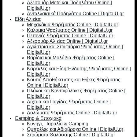
Αξεσουάρ Moto και Ποδηλάτου Online |
DigitalU.gr
Ανταλλακτικά Ποδηλάτου Online | DigitalU.gr
Είδη Αλιείας
Μηχανάκια Ψαρέματος Online | DigitalU.gr
Καλάμια Ψαρέματος Online | DigitalU.gr
Πετονιές Ψαρέματος Online | DigitalU.gr
Αξεσουάρ Αλιείας Online | DigitalU.gr
Αγκίστρια και Στριφτάρια Ψαρέματος Online |
DigitalU.gr
Βαρίδια και Μολύβια Ψαρέματος Online |
DigitalU.gr
Καρέκλες και Είδη Ένδυσης Ψαρέματος Online |
DigitalU.gr
Κουτιά Αποθήκευσης και Θήκες Ψαρέματος
Online | DigitalU.gr
Πλάνοι και Κοντοφύλακες Ψαρέματος Online |
DigitalU.gr
Δίχτυα και Παγίδες Ψαρέματος Online |
DigitalU.gr
Δολώματα Ψαρέματος Online | DigitalU.gr
Camping & Εποχιακά
Κυνήγι, Παραλία & Camping
Ομπρέλες και Αδιάβροχα Online | DigitalU.gr
Στρώματα Θαλάσσης Online | DigitalU.gr