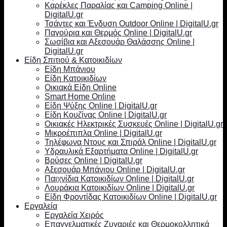
Καρέκλες Παραλίας και Camping Online |
DigitalU.gr
Τσάντες και Ένδυση Outdoor Online | DigitalU.gr
Παγούρια και Θερμός Online | DigitalU.gr
Σωσίβια και Αξεσουάρ Θαλάσσης Online |
DigitalU.gr
Είδη Σπιτιού & Κατοικιδίων
Είδη Μπάνιου
Είδη Κατοικιδίων
Οικιακά Είδη Online
Smart Home Online
Είδη Ψύξης Online | DigitalU.gr
Είδη Κουζίνας Online | DigitalU.gr
Οικιακές Ηλεκτρικές Συσκευές Online | DigitalU.gr
Μικροέπιπλα Online | DigitalU.gr
Τηλέφωνα Ντους και Σπιράλ Online | DigitalU.gr
Υδραυλικά Εξαρτήματα Online | DigitalU.gr
Βρύσες Online | DigitalU.gr
Αξεσουάρ Μπάνιου Online | DigitalU.gr
Παιχνίδια Κατοικιδίων Online | DigitalU.gr
Λουράκια Κατοικιδίων Online | DigitalU.gr
Είδη Φροντίδας Κατοικιδίων Online | DigitalU.gr
Εργαλεία
Εργαλεία Χειρός
Επαγγελματικές Ζυγαριές και Θερμοκολλητικά