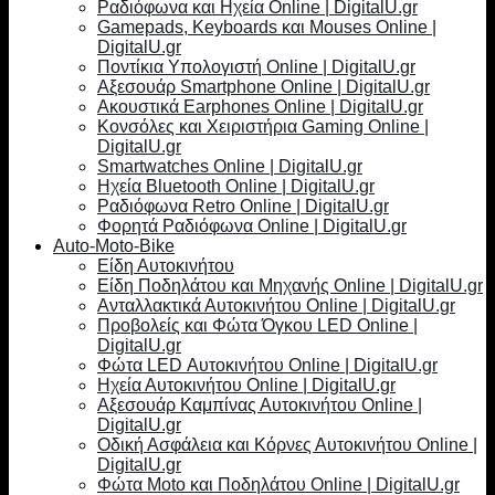
Ραδιόφωνα και Ηχεία Online | DigitalU.gr
Gamepads, Keyboards και Mouses Online |
DigitalU.gr
Ποντίκια Υπολογιστή Online | DigitalU.gr
Αξεσουάρ Smartphone Online | DigitalU.gr
Ακουστικά Earphones Online | DigitalU.gr
Κονσόλες και Χειριστήρια Gaming Online |
DigitalU.gr
Smartwatches Online | DigitalU.gr
Ηχεία Bluetooth Online | DigitalU.gr
Ραδιόφωνα Retro Online | DigitalU.gr
Φορητά Ραδιόφωνα Online | DigitalU.gr
Auto-Moto-Bike
Είδη Αυτοκινήτου
Είδη Ποδηλάτου και Μηχανής Online | DigitalU.gr
Ανταλλακτικά Αυτοκινήτου Online | DigitalU.gr
Προβολείς και Φώτα Όγκου LED Online |
DigitalU.gr
Φώτα LED Αυτοκινήτου Online | DigitalU.gr
Ηχεία Αυτοκινήτου Online | DigitalU.gr
Αξεσουάρ Καμπίνας Αυτοκινήτου Online |
DigitalU.gr
Οδική Ασφάλεια και Κόρνες Αυτοκινήτου Online |
DigitalU.gr
Φώτα Moto και Ποδηλάτου Online | DigitalU.gr