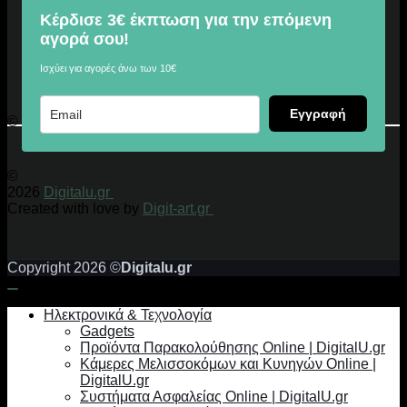
Κέρδισε 3€ έκπτωση για την επόμενη
αγορά σου!
Ισχύει για αγορές άνω των 10€
Εγγραφή
© 2026 Digitalu.gr
©
2026
Digitalu.gr
Created with love by
Digit-art.gr
Copyright 2026 ©
Digitalu.gr
Ηλεκτρονικά & Τεχνολογία
Gadgets
Προϊόντα Παρακολούθησης Online | DigitalU.gr
Κάμερες Μελισσοκόμων και Κυνηγών Online |
DigitalU.gr
Συστήματα Ασφαλείας Online | DigitalU.gr