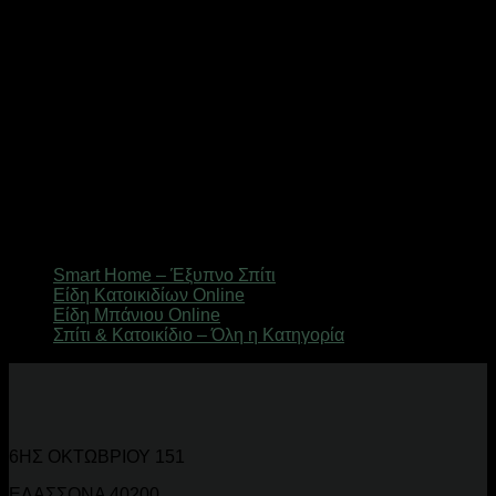
που αξιοποιούν κάθε τετραγωνικό μέτρο. Κουτιά, βάσεις,
στεγνωτήρια, σακούλες αποθήκευσης και πολλά ακόμα για
ένα τακτοποιημένο σπίτι.
Γιατί να Ψωνίσεις από το digitalu.gr
Επιλεγμένα προϊόντα από αξιόπιστες μάρκες,
ανταγωνιστικές τιμές και γρήγορη αποστολή με δυνατότητα
αντικαταβολής. Εξυπηρέτηση πελατών καθημερινά για κάθε
ερώτηση και ανάγκη.
Εξερεύνησε Σχετικές Κατηγορίες
Smart Home – Έξυπνο Σπίτι
Είδη Κατοικιδίων Online
Είδη Μπάνιου Online
Σπίτι & Κατοικίδιο – Όλη η Κατηγορία
6ΗΣ ΟΚΤΩΒΡΙΟΥ 151
ΕΛΑΣΣΟΝΑ 40200