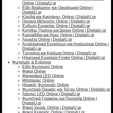
Online | DigitalU.gr
Είδη Βαψίματος και Οικοδομικά Online |
DigitalU.gr
Κλειδιά και Καστάνιες Online | DigitalU.gr
Όργανα Μέτρησης Online | DigitalU.gr
Ένδυση Εργασίας Online | DigitalU.gr
Κοπίδια, Πριόνια και Δίσκοι Online | DigitalU.gr
Κατσαβίδια και Λίμες Online | DigitalU.gr
Λουκέτα Online | DigitalU.gr
Ανταλλακτικά Εργαλείων και Αναλώσιμα Online |
DigitalU.gr
Τρυπάνια και Καλέμια Online | DigitalU.gr
Ηλεκτρικά Εργαλεία Finder Online | DigitalU.gr
Φωτισμός & Ενέργεια
Είδη Φωτισμού Online
Φακοί Online
Φαναράκια LED Online
Μπαταρίες Online
Ηλιακός Φωτισμός Online
Φωτιστικά Οροφής και Τοίχου Online | DigitalU.gr
Λάμπες LED Online | DigitalU.gr
Φωτιστικά Γραφείου και Πορτατίφ Online |
DigitalU.gr
Φακοί Χειρός Online | DigitalU.gr
Φακοί Κεφαλής Online | DigitalU.gr