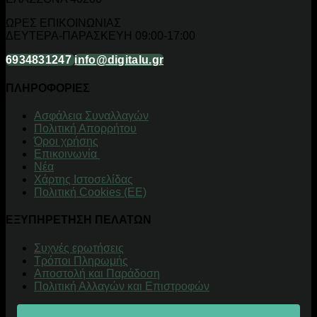
ΩΡΕΣ ΕΠΙΚΟΙΝΩΝΙΑΣ
ΔΕΥΤΕΡΑ-ΠΑΡΑΣΚΕΥΗ 09:00-17:00
6934831247
info@digitalu.gr
ΠΛΗΡΟΦΟΡΙΕΣ
Aσφάλεια Συναλλαγών
Πολιτική Απορρήτου
Όροι χρήσης
Επικοινωνία
Νέα
Χάρτης Ιστοσελίδας
Πολιτική Cookies (ΕΕ)
ΕΞΥΠΗΡΕΤΗΣΗ ΠΕΛΑΤΩΝ
Συχνές ερωτήσεις
Τρόποι Πληρωμής
Αποστολή και Παράδοση
Πολιτική Αλλαγών και Επιστροφών