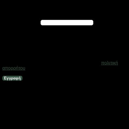
Εγγραφή
Απαιτείται
Διεύθυνση email
*
Ένας σύνδεσμος για να ορίσετε νέο κωδικό πρόσβασης θα
σταλεί στη διεύθυνση email σας
Τα προσωπικά σας δεδομένα θα χρησιμοποιηθούν για την
υποστήριξη της εμπειρίας σας σε ολόκληρο τον ιστότοπο, για
τη διαχείριση της πρόσβασης στο λογαριασμό σας και για
άλλους σκοπούς που περιγράφονται στη σελίδα
πολιτική
απορρήτου
.
Εγγραφή