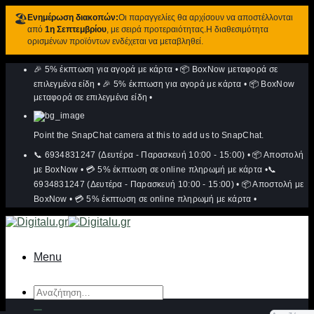
🏖️
Ενημέρωση διακοπών:
Οι παραγγελίες θα αρχίσουν να αποστέλλονται
από
1η Σεπτεμβρίου
, με σειρά προτεραιότητας.Η διαθεσιμότητα
ορισμένων προϊόντων ενδέχεται να μεταβληθεί.
Μετάβαση
🎉 5% έκπτωση για αγορά με κάρτα
•
📦 BoxNow μεταφορά σε
στο
περιεχόμενο
επιλεγμένα είδη
•
🎉 5% έκπτωση για αγορά με κάρτα
•
📦 BoxNow
μεταφορά σε επιλεγμένα είδη
•
Point the SnapChat camera at this to add us to SnapChat.
📞 6934831247 (Δευτέρα - Παρασκευή 10:00 - 15:00)
•
📦 Αποστολή
με BoxNow
•
💳 5% έκπτωση σε online πληρωμή με κάρτα
•
📞
6934831247 (Δευτέρα - Παρασκευή 10:00 - 15:00)
•
📦 Αποστολή με
BoxNow
•
💳 5% έκπτωση σε online πληρωμή με κάρτα
•
Menu
Αναζήτηση
για: