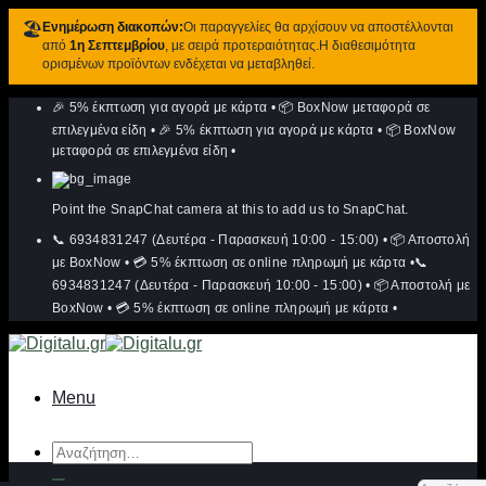
🏖️
Ενημέρωση διακοπών:
Οι παραγγελίες θα αρχίσουν να αποστέλλονται
από
1η Σεπτεμβρίου
, με σειρά προτεραιότητας.Η διαθεσιμότητα
ορισμένων προϊόντων ενδέχεται να μεταβληθεί.
Μετάβαση
🎉 5% έκπτωση για αγορά με κάρτα
•
📦 BoxNow μεταφορά σε
στο
περιεχόμενο
επιλεγμένα είδη
•
🎉 5% έκπτωση για αγορά με κάρτα
•
📦 BoxNow
μεταφορά σε επιλεγμένα είδη
•
Point the SnapChat camera at this to add us to SnapChat.
📞 6934831247 (Δευτέρα - Παρασκευή 10:00 - 15:00)
•
📦 Αποστολή
με BoxNow
•
💳 5% έκπτωση σε online πληρωμή με κάρτα
•
📞
6934831247 (Δευτέρα - Παρασκευή 10:00 - 15:00)
•
📦 Αποστολή με
BoxNow
•
💳 5% έκπτωση σε online πληρωμή με κάρτα
•
Menu
Αναζήτηση
για: