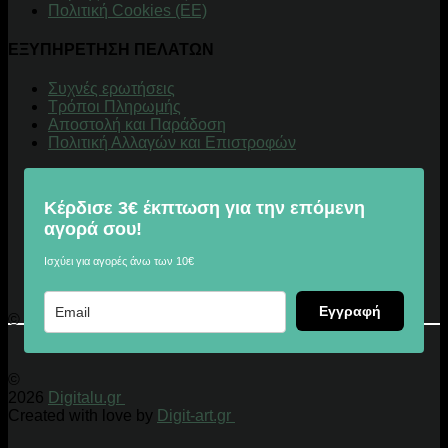
Πολιτική Cookies (ΕΕ)
ΕΞΥΠΗΡΕΤΗΣΗ ΠΕΛΑΤΩΝ
Συχνές ερωτήσεις
Τρόποι Πληρωμής
Αποστολή και Παράδοση
Πολιτική Αλλαγών και Επιστροφών
Κέρδισε 3€ έκπτωση για την επόμενη
αγορά σου!
Ισχύει για αγορές άνω των 10€
Εγγραφή
© 2026 Digitalu.gr
©
2026
Digitalu.gr
Created with love by
Digit-art.gr