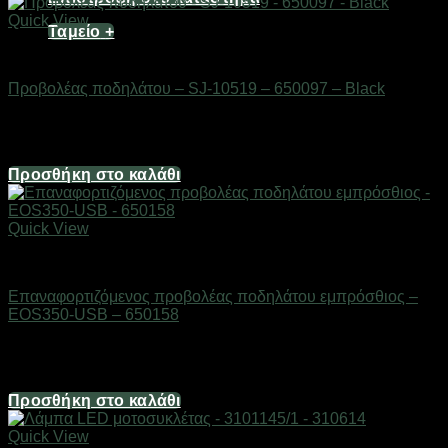
Quick View
Ταμείο
+
AUTO-MOTO-BIKE
Προβολέας ποδηλάτου – SJ-10519 – 650097 – Black
Διαθέσιμο από 1-3 ημέρες
3,72
€
Προσθήκη στο καλάθι
Quick View
AUTO-MOTO-BIKE
Επαναφορτιζόμενος προβολέας ποδηλάτου εμπρόσθιος –
EOS350-USB – 650158
Διαθέσιμο από 1-3 ημέρες
12,40
€
Προσθήκη στο καλάθι
Quick View