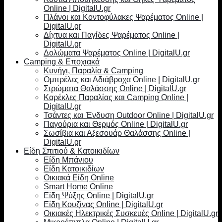
Online | DigitalU.gr
Πλάνοι και Κοντοφύλακες Ψαρέματος Online |
DigitalU.gr
Δίχτυα και Παγίδες Ψαρέματος Online |
DigitalU.gr
Δολώματα Ψαρέματος Online | DigitalU.gr
Camping & Εποχιακά
Κυνήγι, Παραλία & Camping
Ομπρέλες και Αδιάβροχα Online | DigitalU.gr
Στρώματα Θαλάσσης Online | DigitalU.gr
Καρέκλες Παραλίας και Camping Online |
DigitalU.gr
Τσάντες και Ένδυση Outdoor Online | DigitalU.gr
Παγούρια και Θερμός Online | DigitalU.gr
Σωσίβια και Αξεσουάρ Θαλάσσης Online |
DigitalU.gr
Είδη Σπιτιού & Κατοικιδίων
Είδη Μπάνιου
Είδη Κατοικιδίων
Οικιακά Είδη Online
Smart Home Online
Είδη Ψύξης Online | DigitalU.gr
Είδη Κουζίνας Online | DigitalU.gr
Οικιακές Ηλεκτρικές Συσκευές Online | DigitalU.gr