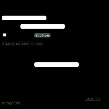
Σύνδεση
Απαιτείται
Όνομα χρήστη ή διεύθυνση email
*
Απαιτείται
Κωδικός
*
Να με θυμάσαι
Σύνδεση
Χάσατε τον κωδικό σας;
Εγγραφή
Απαιτείται
Διεύθυνση email
*
Ένας σύνδεσμος για να ορίσετε νέο κωδικό πρόσβασης θα
σταλεί στη διεύθυνση email σας
Τα προσωπικά σας δεδομένα θα χρησιμοποιηθούν για την
υποστήριξη της εμπειρίας σας σε ολόκληρο τον ιστότοπο, για
τη διαχείριση της πρόσβασης στο λογαριασμό σας και για
άλλους σκοπούς που περιγράφονται στη σελίδα
πολιτική
απορρήτου
.