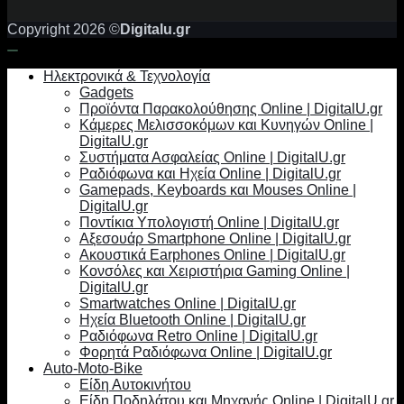
Copyright 2026 ©
Digitalu.gr
Ηλεκτρονικά & Τεχνολογία
Gadgets
Προϊόντα Παρακολούθησης Online | DigitalU.gr
Κάμερες Μελισσοκόμων και Κυνηγών Online |
DigitalU.gr
Συστήματα Ασφαλείας Online | DigitalU.gr
Ραδιόφωνα και Ηχεία Online | DigitalU.gr
Gamepads, Keyboards και Mouses Online |
DigitalU.gr
Ποντίκια Υπολογιστή Online | DigitalU.gr
Αξεσουάρ Smartphone Online | DigitalU.gr
Ακουστικά Earphones Online | DigitalU.gr
Κονσόλες και Χειριστήρια Gaming Online |
DigitalU.gr
Smartwatches Online | DigitalU.gr
Ηχεία Bluetooth Online | DigitalU.gr
Ραδιόφωνα Retro Online | DigitalU.gr
Φορητά Ραδιόφωνα Online | DigitalU.gr
Auto-Moto-Bike
Είδη Αυτοκινήτου
Είδη Ποδηλάτου και Μηχανής Online | DigitalU.gr