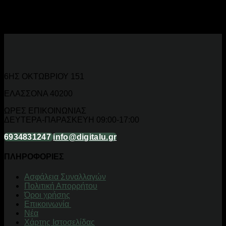
LED μπροστινά φώτα, φανάρια φρένου, φλας και φώτα
ημέρας για μοτοσικλέτες, scooters και ποδήλατα.
6ΗΣ ΟΚΤΩΒΡΙΟΥ 151
ΕΛΑΣΣΟΝΑ 40200
ΩΡΕΣ ΕΠΙΚΟΙΝΩΝΙΑΣ
ΔΕΥΤΕΡΑ-ΠΑΡΑΣΚΕΥΗ 09:00-17:00
6934831247
info@digitalu.gr
ΠΛΗΡΟΦΟΡΙΕΣ
Aσφάλεια Συναλλαγών
Πολιτική Απορρήτου
Όροι χρήσης
Επικοινωνία
Νέα
Χάρτης Ιστοσελίδας