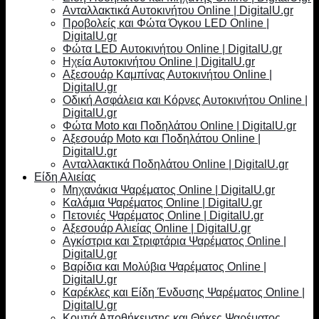
Ανταλλακτικά Αυτοκινήτου Online | DigitalU.gr
Προβολείς και Φώτα Όγκου LED Online |
DigitalU.gr
Φώτα LED Αυτοκινήτου Online | DigitalU.gr
Ηχεία Αυτοκινήτου Online | DigitalU.gr
Αξεσουάρ Καμπίνας Αυτοκινήτου Online |
DigitalU.gr
Οδική Ασφάλεια και Κόρνες Αυτοκινήτου Online |
DigitalU.gr
Φώτα Moto και Ποδηλάτου Online | DigitalU.gr
Αξεσουάρ Moto και Ποδηλάτου Online |
DigitalU.gr
Ανταλλακτικά Ποδηλάτου Online | DigitalU.gr
Είδη Αλιείας
Μηχανάκια Ψαρέματος Online | DigitalU.gr
Καλάμια Ψαρέματος Online | DigitalU.gr
Πετονιές Ψαρέματος Online | DigitalU.gr
Αξεσουάρ Αλιείας Online | DigitalU.gr
Αγκίστρια και Στριφτάρια Ψαρέματος Online |
DigitalU.gr
Βαρίδια και Μολύβια Ψαρέματος Online |
DigitalU.gr
Καρέκλες και Είδη Ένδυσης Ψαρέματος Online |
DigitalU.gr
Κουτιά Αποθήκευσης και Θήκες Ψαρέματος