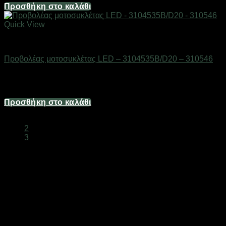
Προσθήκη στο καλάθι
Quick View
AUTO-MOTO-BIKE
Προβολέας μοτοσυκλέτας LED – 3104535B/D20 – 310546
Διαθέσιμο από 1-3 ημέρες
12,40
€
Προσθήκη στο καλάθι
1
2
3
Φώτα Moto και Ποδηλάτου Online
Επιλέξτε από πλήρη γκάμα
φώτων για moto και ποδήλατο
.
Εμπρός φώτα, πίσω φανάρια και φώτα ασφαλείας.
Φωτισμός για Δίτροχα