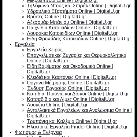
Μικροέπιπλα Online | DigitalU.gr
Τηλέφωνα Ντους και Σπιράλ Online | DigitalU.gr
Υδραυλικά Εξαρτήματα Online | DigitalU.gr
Βρύσες Online | DigitalU.gr
Αξεσουάρ Μπάνιου Online | DigitalU.gr
Παιχνίδια Κατοικιδίων Online | DigitalU.gr
Λουράκια Κατοικιδίων Online | DigitalU.gr
Είδη Φροντίδας Κατοικιδίων Online | DigitalU.gr
Εργαλεία
Εργαλεία Χειρός
Επαγγελματικές Ζυγαριές και Θερμοκολλητικά
Online | DigitalU.gr
Είδη Βαψίματος και Οικοδομικά Online |
DigitalU.gr
Κλειδιά και Καστάνιες Online | DigitalU.gr
Όργανα Μέτρησης Online | DigitalU.gr
Ένδυση Εργασίας Online | DigitalU.gr
Κοπίδια, Πριόνια και Δίσκοι Online | DigitalU.gr
Κατσαβίδια και Λίμες Online | DigitalU.gr
Λουκέτα Online | DigitalU.gr
Ανταλλακτικά Εργαλείων και Αναλώσιμα Online |
DigitalU.gr
Τρυπάνια και Καλέμια Online | DigitalU.gr
Ηλεκτρικά Εργαλεία Finder Online | DigitalU.gr
Φωτισμός & Ενέργεια