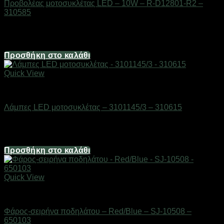
Προβολέας μοτοσυκλέτας LED – 10W – R-D12801-R2 –
310585
Διαθέσιμο από 1-3 ημέρες
9,92
€
Προσθήκη στο καλάθι
Quick View
AUTO-MOTO-BIKE
Λάμπες LED μοτοσυκλέτας – 3101145/3 – 310615
Διαθέσιμο από 1-3 ημέρες
6,20
€
Προσθήκη στο καλάθι
Quick View
AUTO-MOTO-BIKE
Φάρος-σειρήνα ποδηλάτου – Red/Blue – SJ-10508 –
650103