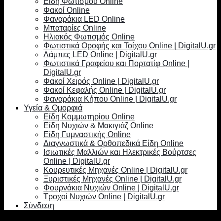
Είδη Φωτισμού Online
Φακοί Online
Φαναράκια LED Online
Μπαταρίες Online
Ηλιακός Φωτισμός Online
Φωτιστικά Οροφής και Τοίχου Online | DigitalU.gr
Λάμπες LED Online | DigitalU.gr
Φωτιστικά Γραφείου και Πορτατίφ Online |
DigitalU.gr
Φακοί Χειρός Online | DigitalU.gr
Φακοί Κεφαλής Online | DigitalU.gr
Φαναράκια Κήπου Online | DigitalU.gr
Υγεία & Ομορφιά
Είδη Κομμωτηρίου Online
Είδη Νυχιών & Μακιγιάζ Online
Είδη Γυμναστικής Online
Διαγνωστικά & Ορθοπεδικά Είδη Online
Ισιωτικές Μαλλιών και Ηλεκτρικές Βούρτσες
Online | DigitalU.gr
Κουρευτικές Μηχανές Online | DigitalU.gr
Ξυριστικές Μηχανές Online | DigitalU.gr
Φουρνάκια Νυχιών Online | DigitalU.gr
Τροχοί Νυχιών Online | DigitalU.gr
Σύνδεση