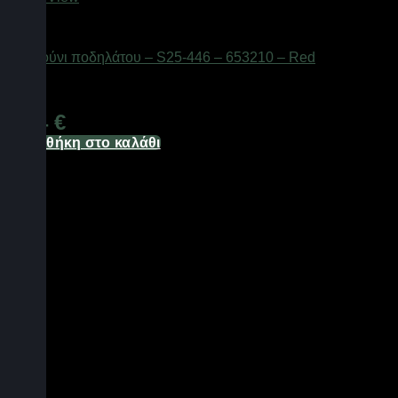
AUTO-MOTO-BIKE
Κουδούνι ποδηλάτου – S25-446 – 653210 – Red
Διαθέσιμο από 1-3 ημέρες
1,24
€
Προσθήκη στο καλάθι