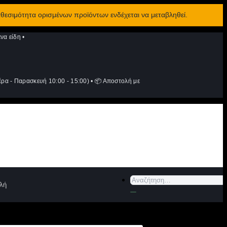
αθεσιμότητα ορισμένων προϊόντων ενδέχεται να μεταβληθεί.
να είδη
•
ρα - Παρασκευή 10:00 - 15:00)
•
📦 Αποστολή με
Αναζήτηση
λή
για: