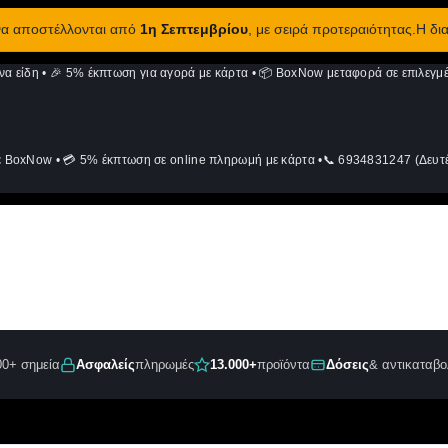
 να αποστέλλονται από
1η Σεπτεμβρίου
, με σειρά προτεραιότητας.Η δι
να είδη
•
🎉 5% έκπτωση για αγορά με κάρτα
•
📦 BoxNow μεταφορά σε επιλεγμέ
ε BoxNow
•
💳 5% έκπτωση σε online πληρωμή με κάρτα
•
📞 6934831247 (Δευτέ
00+ σημεία
Ασφαλείς
πληρωμές
13.000+
προϊόντα
Δόσεις
& αντικαταβο