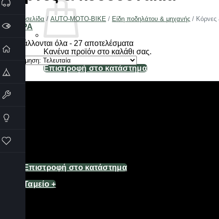
Αρχική σελίδα
/
AUTO-MOTO-BIKE
/
Είδη ποδηλάτου & μηχανής
/
Κόρνες 
ΦΙΛΤΡΑ
Sorted
Προβάλλονται όλα - 27 αποτελέσματα
by
Κανένα προϊόν στο καλάθι σας.
latest
Επιστροφή στο κατάστημα
Καλάθι
Κανένα προϊόν στο καλάθι σας.
Επιστροφή στο κατάστημα
Ταμείο
+