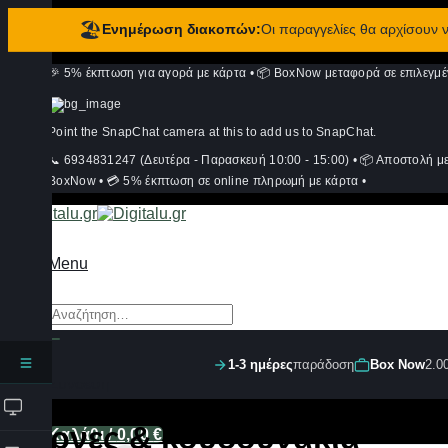
🏖️
Ενημέρωση διακοπών:
Οι παραγγελίες θα αρχίσουν
Μετάβαση
🎉 5% έκπτωση για αγορά με κάρτα
•
📦 BoxNow μεταφορά σε επιλεγμέ
στο
περιεχόμενο
Point the SnapChat camera at this to add us to SnapChat.
📞 6934831247 (Δευτέρα - Παρασκευή 10:00 - 15:00)
•
📦 Αποστολή μ
BoxNow
•
💳 5% έκπτωση σε online πληρωμή με κάρτα
•
Menu
Αναζήτηση
για:
1-3 ημέρες
παράδοση
Box Now
2.0
Σύνδεση
Κόρνες & κουδουνάκια
Καλάθι /
0,00
€