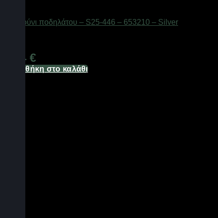
AUTO-MOTO-BIKE
Κουδούνι ποδηλάτου – S25-446 – 653210 – Silver
Διαθέσιμο από 1-3 ημέρες
1,24
€
Προσθήκη στο καλάθι