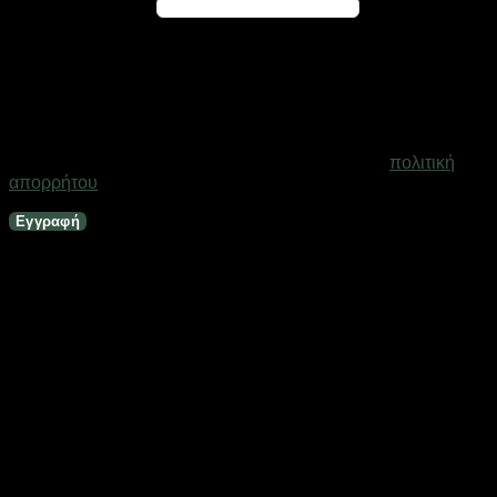
Απαιτείται
Διεύθυνση email
*
Ένας σύνδεσμος για να ορίσετε νέο κωδικό πρόσβασης θα
σταλεί στη διεύθυνση email σας
Τα προσωπικά σας δεδομένα θα χρησιμοποιηθούν για την
υποστήριξη της εμπειρίας σας σε ολόκληρο τον ιστότοπο, για
τη διαχείριση της πρόσβασης στο λογαριασμό σας και για
άλλους σκοπούς που περιγράφονται στη σελίδα
πολιτική
απορρήτου
.
Εγγραφή