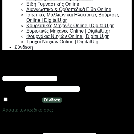
Είδη Γυμναστικής Online
Διαγνωστικά & Ορθοπεδικά Είδη Online
Ισιωτικές Μαλλιών και Ηλεκτρικές Βούρτσες
Online | DigitalU.gr
Κουρευτικές Μηχανές Online | DigitalU.gr
Ξυριστικές Μηχανές Online | DigitalU.gr
Φουρνάκια Νυχιών Online | DigitalU.gr
Τροχοί Νυχιών Online | DigitalU.gr
Σύνδεση
Σύνδεση
Απαιτείται
Όνομα χρήστη ή διεύθυνση email
*
Απαιτείται
Κωδικός
*
Να με θυμάσαι
Σύνδεση
Χάσατε τον κωδικό σας;
Εγγραφή