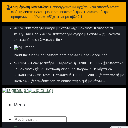
🏖️
Ενημέρωση διακοπών:
Οι παραγγελίες θα αρχίσουν να αποστέλλονται
από
1η Σεπτεμβρίου
, με σειρά προτεραιότητας.Η διαθεσιμότητα
ορισμένων προϊόντων ενδέχεται να μεταβληθεί.
Μετάβαση
🎉 5% έκπτωση για αγορά με κάρτα
•
📦 BoxNow μεταφορά σε
στο
περιεχόμενο
επιλεγμένα είδη
•
🎉 5% έκπτωση για αγορά με κάρτα
•
📦 BoxNow
μεταφορά σε επιλεγμένα είδη
•
Point the SnapChat camera at this to add us to SnapChat.
📞 6934831247 (Δευτέρα - Παρασκευή 10:00 - 15:00)
•
📦 Αποστολή
με BoxNow
•
💳 5% έκπτωση σε online πληρωμή με κάρτα
•
📞
6934831247 (Δευτέρα - Παρασκευή 10:00 - 15:00)
•
📦 Αποστολή με
BoxNow
•
💳 5% έκπτωση σε online πληρωμή με κάρτα
•
Menu
Αναζήτηση
για: