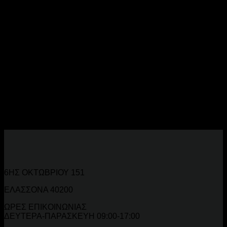
Κουτιά Αποθήκευσης και Θήκες
Ψαρέματος Online
Οργανώστε τον εξοπλισμό σας με
κουτιά αποθήκευσης
και
θήκες μεταφοράς
ψαρέματος. Ανθεκτικά και πρακτικά.
Οργάνωση Εξοπλισμού Ψαρέματος
Κουτιά για δολώματα, αγκίστρια και αξεσουάρ. Τσάντες και
σακίδια ψαρέματος για μεταφορά με άνεση.
6ΗΣ ΟΚΤΩΒΡΙΟΥ 151
ΕΛΑΣΣΟΝΑ 40200
ΩΡΕΣ ΕΠΙΚΟΙΝΩΝΙΑΣ
ΔΕΥΤΕΡΑ-ΠΑΡΑΣΚΕΥΗ 09:00-17:00