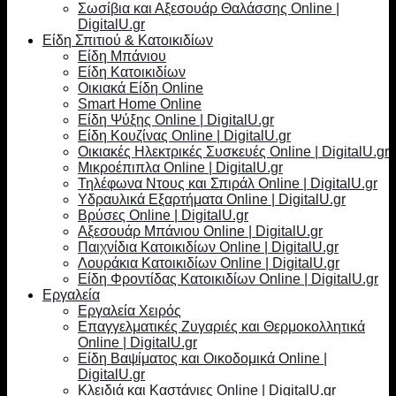
Σωσίβια και Αξεσουάρ Θαλάσσης Online |
DigitalU.gr
Είδη Σπιτιού & Κατοικιδίων
Είδη Μπάνιου
Είδη Κατοικιδίων
Οικιακά Είδη Online
Smart Home Online
Είδη Ψύξης Online | DigitalU.gr
Είδη Κουζίνας Online | DigitalU.gr
Οικιακές Ηλεκτρικές Συσκευές Online | DigitalU.gr
Μικροέπιπλα Online | DigitalU.gr
Τηλέφωνα Ντους και Σπιράλ Online | DigitalU.gr
Υδραυλικά Εξαρτήματα Online | DigitalU.gr
Βρύσες Online | DigitalU.gr
Αξεσουάρ Μπάνιου Online | DigitalU.gr
Παιχνίδια Κατοικιδίων Online | DigitalU.gr
Λουράκια Κατοικιδίων Online | DigitalU.gr
Είδη Φροντίδας Κατοικιδίων Online | DigitalU.gr
Εργαλεία
Εργαλεία Χειρός
Επαγγελματικές Ζυγαριές και Θερμοκολλητικά
Online | DigitalU.gr
Είδη Βαψίματος και Οικοδομικά Online |
DigitalU.gr
Κλειδιά και Καστάνιες Online | DigitalU.gr