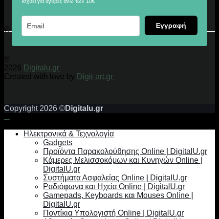
Ισχύει για αγορές άνω των 10€
Εγγραφή
© 2026 Digitalu.gr
©
2026
Digitalu.gr
Created with love by
Digit-art.gr
Copyright 2026 ©
Digitalu.gr
Ηλεκτρονικά & Τεχνολογία
Gadgets
Προϊόντα Παρακολούθησης Online | DigitalU.gr
Κάμερες Μελισσοκόμων και Κυνηγών Online |
DigitalU.gr
Συστήματα Ασφαλείας Online | DigitalU.gr
Ραδιόφωνα και Ηχεία Online | DigitalU.gr
Gamepads, Keyboards και Mouses Online |
DigitalU.gr
Ποντίκια Υπολογιστή Online | DigitalU.gr