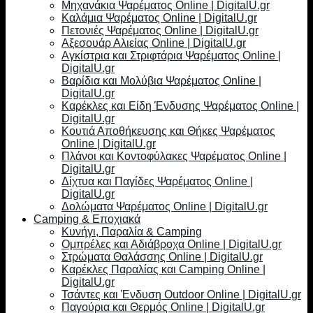
Μηχανάκια Ψαρέματος Online | DigitalU.gr
Καλάμια Ψαρέματος Online | DigitalU.gr
Πετονιές Ψαρέματος Online | DigitalU.gr
Αξεσουάρ Αλιείας Online | DigitalU.gr
Αγκίστρια και Στριφτάρια Ψαρέματος Online |
DigitalU.gr
Βαρίδια και Μολύβια Ψαρέματος Online |
DigitalU.gr
Καρέκλες και Είδη Ένδυσης Ψαρέματος Online |
DigitalU.gr
Κουτιά Αποθήκευσης και Θήκες Ψαρέματος
Online | DigitalU.gr
Πλάνοι και Κοντοφύλακες Ψαρέματος Online |
DigitalU.gr
Δίχτυα και Παγίδες Ψαρέματος Online |
DigitalU.gr
Δολώματα Ψαρέματος Online | DigitalU.gr
Camping & Εποχιακά
Κυνήγι, Παραλία & Camping
Ομπρέλες και Αδιάβροχα Online | DigitalU.gr
Στρώματα Θαλάσσης Online | DigitalU.gr
Καρέκλες Παραλίας και Camping Online |
DigitalU.gr
Τσάντες και Ένδυση Outdoor Online | DigitalU.gr
Παγούρια και Θερμός Online | DigitalU.gr