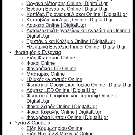
Όργανα Μέτρησης Online | DigitalU.gr
Ένδυση Εργασίας Online | DigitalU.gr
Κοπίδια, Πριόνια και Δίσκοι Online | DigitalU.gr
Κατσαβίδια και Λίμες Online | DigitalU.gr
Λουκέτα Online | DigitalU.gr
Ανταλλακτικά Εργαλείων και Αναλώσιμα Online |
DigitalU.gr
Τρυπάνια και Καλέμια Online | DigitalU.gr
Ηλεκτρικά Εργαλεία Finder Online | DigitalU.gr
Φωτισμός & Ενέργεια
Είδη Φωτισμού Online
Φακοί Online
Φαναράκια LED Online
Μπαταρίες Online
Ηλιακός Φωτισμός Online
Φωτιστικά Οροφής και Τοίχου Online | DigitalU.gr
Λάμπες LED Online | DigitalU.gr
Φωτιστικά Γραφείου και Πορτατίφ Online |
DigitalU.gr
Φακοί Χειρός Online | DigitalU.gr
Φακοί Κεφαλής Online | DigitalU.gr
Φαναράκια Κήπου Online | DigitalU.gr
Υγεία & Ομορφιά
Είδη Κομμωτηρίου Online
Είδη Νυχιών & Μακιγιάζ Online