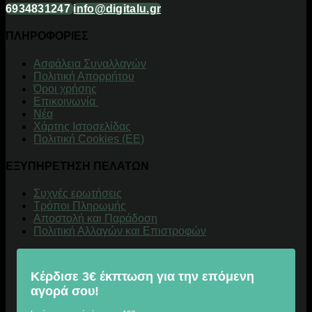
6934831247
info@digitalu.gr
ΠΛΗΡΟΦΟΡΙΕΣ
Aσφάλεια Συναλλαγών
Πολιτική Απορρήτου
Όροι χρήσης
Επικοινωνία
Νέα
Χάρτης Ιστοσελίδας
Πολιτική Cookies (ΕΕ)
ΕΞΥΠΗΡΕΤΗΣΗ ΠΕΛΑΤΩΝ
Συχνές ερωτήσεις
Τρόποι Πληρωμής
Αποστολή και Παράδοση
Πολιτική Αλλαγών και Επιστροφών
Κέρδισε 3€ έκπτωση για την επόμενη
αγορά σου!