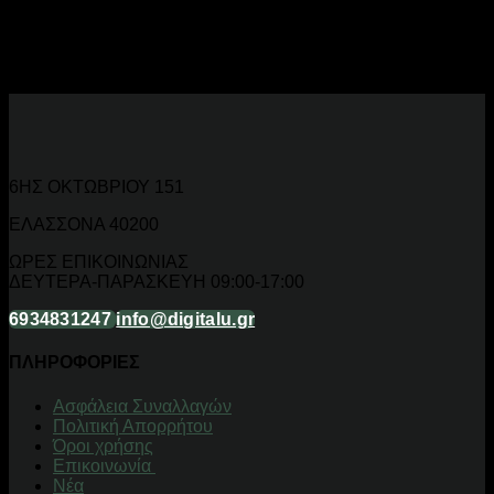
Κουρευτικές μαλλιών με κόφτες, κουρευτικές γένειων,
trimmers και multigroomer για πλήρη φροντίδα ανδρικής
εμφάνισης.
6ΗΣ ΟΚΤΩΒΡΙΟΥ 151
ΕΛΑΣΣΟΝΑ 40200
ΩΡΕΣ ΕΠΙΚΟΙΝΩΝΙΑΣ
ΔΕΥΤΕΡΑ-ΠΑΡΑΣΚΕΥΗ 09:00-17:00
6934831247
info@digitalu.gr
ΠΛΗΡΟΦΟΡΙΕΣ
Aσφάλεια Συναλλαγών
Πολιτική Απορρήτου
Όροι χρήσης
Επικοινωνία
Νέα