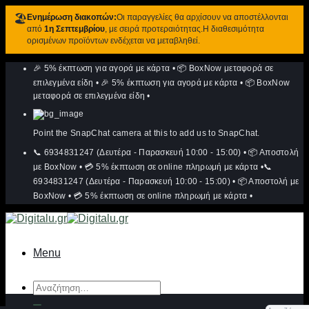
🏖️
Ενημέρωση διακοπών:
Οι παραγγελίες θα αρχίσουν να αποστέλλονται
από
1η Σεπτεμβρίου
, με σειρά προτεραιότητας.Η διαθεσιμότητα
ορισμένων προϊόντων ενδέχεται να μεταβληθεί.
Μετάβαση
🎉 5% έκπτωση για αγορά με κάρτα
•
📦 BoxNow μεταφορά σε
στο
περιεχόμενο
επιλεγμένα είδη
•
🎉 5% έκπτωση για αγορά με κάρτα
•
📦 BoxNow
μεταφορά σε επιλεγμένα είδη
•
Point the SnapChat camera at this to add us to SnapChat.
📞 6934831247 (Δευτέρα - Παρασκευή 10:00 - 15:00)
•
📦 Αποστολή
με BoxNow
•
💳 5% έκπτωση σε online πληρωμή με κάρτα
•
📞
6934831247 (Δευτέρα - Παρασκευή 10:00 - 15:00)
•
📦 Αποστολή με
BoxNow
•
💳 5% έκπτωση σε online πληρωμή με κάρτα
•
Menu
Αναζήτηση
για: