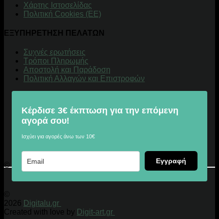
Χάρτης Ιστοσελίδας
Πολιτική Cookies (ΕΕ)
ΕΞΥΠΗΡΕΤΗΣΗ ΠΕΛΑΤΩΝ
Συχνές ερωτήσεις
Τρόποι Πληρωμής
Αποστολή και Παράδοση
Πολιτική Αλλαγών και Επιστροφών
Κέρδισε 3€ έκπτωση για την επόμενη
αγορά σου!
Ισχύει για αγορές άνω των 10€
Εγγραφή
© 2026 Digitalu.gr
©
2026
Digitalu.gr
Created with love by
Digit-art.gr