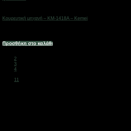
Είδη κομμωτηρίου
Κουρευτική μηχανή – KM-1418A – Kemei
Διαθέσιμο από 1-3 ημέρες
11,16
€
Προσθήκη στο καλάθι
1
2
3
4
…
11
Κουρευτικές Μηχανές Online
Βρείτε ποιοτικές
κουρευτικές μηχανές
για σπίτι και
επαγγελματική χρήση. Ακριβές κόψιμο, εύκολη χρήση.
Κουρευτικές για Μαλλιά, Γένια και Σώμα