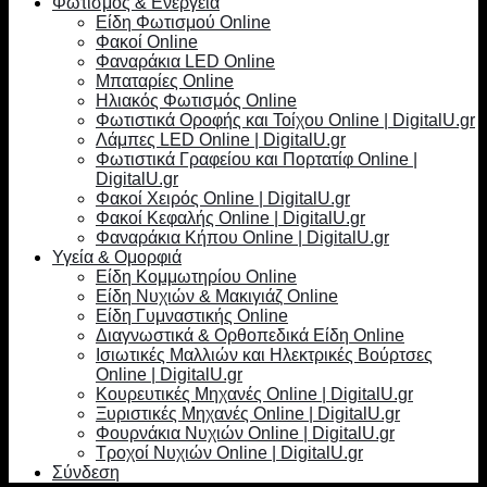
Φωτισμός & Ενέργεια
Είδη Φωτισμού Online
Φακοί Online
Φαναράκια LED Online
Μπαταρίες Online
Ηλιακός Φωτισμός Online
Φωτιστικά Οροφής και Τοίχου Online | DigitalU.gr
Λάμπες LED Online | DigitalU.gr
Φωτιστικά Γραφείου και Πορτατίφ Online |
DigitalU.gr
Φακοί Χειρός Online | DigitalU.gr
Φακοί Κεφαλής Online | DigitalU.gr
Φαναράκια Κήπου Online | DigitalU.gr
Υγεία & Ομορφιά
Είδη Κομμωτηρίου Online
Είδη Νυχιών & Μακιγιάζ Online
Είδη Γυμναστικής Online
Διαγνωστικά & Ορθοπεδικά Είδη Online
Ισιωτικές Μαλλιών και Ηλεκτρικές Βούρτσες
Online | DigitalU.gr
Κουρευτικές Μηχανές Online | DigitalU.gr
Ξυριστικές Μηχανές Online | DigitalU.gr
Φουρνάκια Νυχιών Online | DigitalU.gr
Τροχοί Νυχιών Online | DigitalU.gr
Σύνδεση