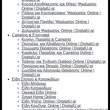
Κουτιά Αποθήκευσης και Θήκες Ψαρέματος
Online | DigitalU.gr
Πλάνοι και Κοντοφύλακες Ψαρέματος Online |
DigitalU.gr
Δίχτυα και Παγίδες Ψαρέματος Online |
DigitalU.gr
Δολώματα Ψαρέματος Online | DigitalU.gr
Camping & Εποχιακά
Κυνήγι, Παραλία & Camping
Ομπρέλες και Αδιάβροχα Online | DigitalU.gr
Στρώματα Θαλάσσης Online | DigitalU.gr
Καρέκλες Παραλίας και Camping Online |
DigitalU.gr
Τσάντες και Ένδυση Outdoor Online | DigitalU.gr
Παγούρια και Θερμός Online | DigitalU.gr
Σωσίβια και Αξεσουάρ Θαλάσσης Online |
DigitalU.gr
Είδη Σπιτιού & Κατοικιδίων
Είδη Μπάνιου
Είδη Κατοικιδίων
Οικιακά Είδη Online
Smart Home Online
Είδη Ψύξης Online | DigitalU.gr
Είδη Κουζίνας Online | DigitalU.gr