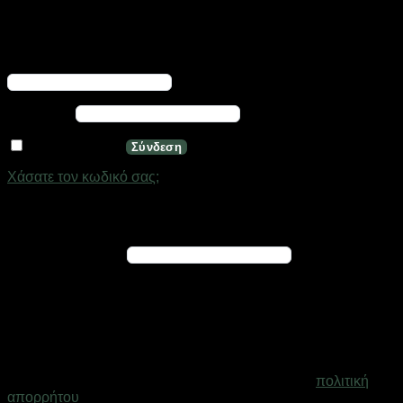
Σύνδεση
Απαιτείται
Όνομα χρήστη ή διεύθυνση email
*
Απαιτείται
Κωδικός
*
Να με θυμάσαι
Σύνδεση
Χάσατε τον κωδικό σας;
Εγγραφή
Απαιτείται
Διεύθυνση email
*
Ένας σύνδεσμος για να ορίσετε νέο κωδικό πρόσβασης θα
σταλεί στη διεύθυνση email σας
Τα προσωπικά σας δεδομένα θα χρησιμοποιηθούν για την
υποστήριξη της εμπειρίας σας σε ολόκληρο τον ιστότοπο, για
τη διαχείριση της πρόσβασης στο λογαριασμό σας και για
άλλους σκοπούς που περιγράφονται στη σελίδα
πολιτική
απορρήτου
.