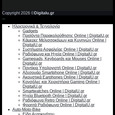
Copyright 2026 ©
Digitalu.gr
Ηλεκτρονικά & Τεχνολογία
Gadgets
Προϊόντα Παρακολούθησης Online | DigitalU.gr
Κάμερες Μελισσοκόμων και Κυνηγών Online |
DigitalU.gr
Συστήματα Ασφαλείας Online | DigitalU.gr
Ραδιόφωνα και Ηχεία Online | DigitalU.gr
Gamepads, Keyboards και Mouses Online |
DigitalU.gr
Ποντίκια Υπολογιστή Online | DigitalU.gr
Αξεσουάρ Smartphone Online | DigitalU.gr
Ακουστικά Earphones Online | DigitalU.gr
Κονσόλες και Χειριστήρια Gaming Online |
DigitalU.gr
Smartwatches Online | DigitalU.gr
Ηχεία Bluetooth Online | DigitalU.gr
Ραδιόφωνα Retro Online | DigitalU.gr
Φορητά Ραδιόφωνα Online | DigitalU.gr
Auto-Moto-Bike
Είδη Αυτοκινήτου