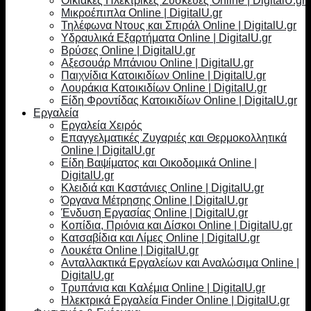
Οικιακές Ηλεκτρικές Συσκευές Online | DigitalU.gr
Μικροέπιπλα Online | DigitalU.gr
Τηλέφωνα Ντους και Σπιράλ Online | DigitalU.gr
Υδραυλικά Εξαρτήματα Online | DigitalU.gr
Βρύσες Online | DigitalU.gr
Αξεσουάρ Μπάνιου Online | DigitalU.gr
Παιχνίδια Κατοικιδίων Online | DigitalU.gr
Λουράκια Κατοικιδίων Online | DigitalU.gr
Είδη Φροντίδας Κατοικιδίων Online | DigitalU.gr
Εργαλεία
Εργαλεία Χειρός
Επαγγελματικές Ζυγαριές και Θερμοκολλητικά
Online | DigitalU.gr
Είδη Βαψίματος και Οικοδομικά Online |
DigitalU.gr
Κλειδιά και Καστάνιες Online | DigitalU.gr
Όργανα Μέτρησης Online | DigitalU.gr
Ένδυση Εργασίας Online | DigitalU.gr
Κοπίδια, Πριόνια και Δίσκοι Online | DigitalU.gr
Κατσαβίδια και Λίμες Online | DigitalU.gr
Λουκέτα Online | DigitalU.gr
Ανταλλακτικά Εργαλείων και Αναλώσιμα Online |
DigitalU.gr
Τρυπάνια και Καλέμια Online | DigitalU.gr
Ηλεκτρικά Εργαλεία Finder Online | DigitalU.gr