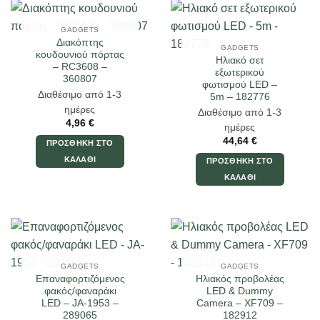
GADGETS
Διακόπτης
GADGETS
κουδουνιού πόρτας
Ηλιακό σετ
– RC3608 –
εξωτερικού
360807
φωτισμού LED –
Διαθέσιμο από 1-3
5m – 182776
ημέρες
Διαθέσιμο από 1-3
4,96
€
ημέρες
44,64
€
ΠΡΟΣΘΉΚΗ ΣΤΟ
ΚΑΛΆΘΙ
ΠΡΟΣΘΉΚΗ ΣΤΟ
ΚΑΛΆΘΙ
GADGETS
GADGETS
Επαναφορτιζόμενος
Ηλιακός προβολέας
φακός/φαναράκι
LED & Dummy
LED – JA-1953 –
Camera – XF709 –
289065
182912