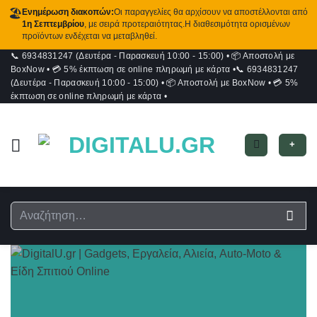
🏖️
Ενημέρωση διακοπών:
Οι παραγγελίες θα αρχίσουν να αποστέλλονται από
1η Σεπτεμβρίου
, με σειρά προτεραιότητας.Η διαθεσιμότητα ορισμένων
προϊόντων ενδέχεται να μεταβληθεί.
📞 6934831247 (Δευτέρα - Παρασκευή 10:00 - 15:00)
•
📦 Αποστολή με
Μετάβαση
BoxNow
•
💳 5% έκπτωση σε online πληρωμή με κάρτα
•
📞 6934831247
στο
(Δευτέρα - Παρασκευή 10:00 - 15:00)
•
📦 Αποστολή με BoxNow
•
💳 5%
περιεχόμενο
έκπτωση σε online πληρωμή με κάρτα
•
+
Αναζήτηση
για: