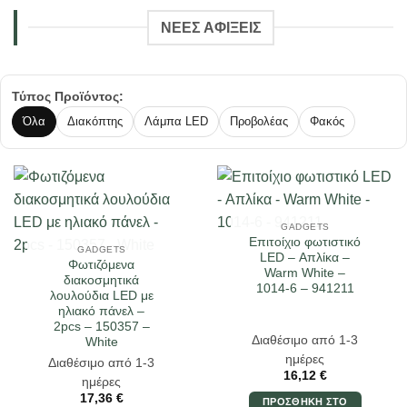
ΝΕΕΣ ΑΦΙΞΕΙΣ
Τύπος Προϊόντος:
Όλα
Διακόπτης
Λάμπα LED
Προβολέας
Φακός
GADGETS
Επιτοίχιο φωτιστικό
GADGETS
LED – Απλίκα –
Φωτιζόμενα
Warm White –
διακοσμητικά
1014-6 – 941211
λουλούδια LED με
ηλιακό πάνελ –
2pcs – 150357 –
Διαθέσιμο από 1-3
White
ημέρες
Διαθέσιμο από 1-3
16,12
€
ημέρες
17,36
€
ΠΡΟΣΘΉΚΗ ΣΤΟ