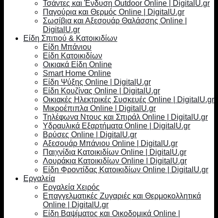
Τσάντες και Ένδυση Outdoor Online | DigitalU.gr
Παγούρια και Θερμός Online | DigitalU.gr
Σωσίβια και Αξεσουάρ Θαλάσσης Online |
DigitalU.gr
Είδη Σπιτιού & Κατοικιδίων
Είδη Μπάνιου
Είδη Κατοικιδίων
Οικιακά Είδη Online
Smart Home Online
Είδη Ψύξης Online | DigitalU.gr
Είδη Κουζίνας Online | DigitalU.gr
Οικιακές Ηλεκτρικές Συσκευές Online | DigitalU.gr
Μικροέπιπλα Online | DigitalU.gr
Τηλέφωνα Ντους και Σπιράλ Online | DigitalU.gr
Υδραυλικά Εξαρτήματα Online | DigitalU.gr
Βρύσες Online | DigitalU.gr
Αξεσουάρ Μπάνιου Online | DigitalU.gr
Παιχνίδια Κατοικιδίων Online | DigitalU.gr
Λουράκια Κατοικιδίων Online | DigitalU.gr
Είδη Φροντίδας Κατοικιδίων Online | DigitalU.gr
Εργαλεία
Εργαλεία Χειρός
Επαγγελματικές Ζυγαριές και Θερμοκολλητικά
Online | DigitalU.gr
Είδη Βαψίματος και Οικοδομικά Online |