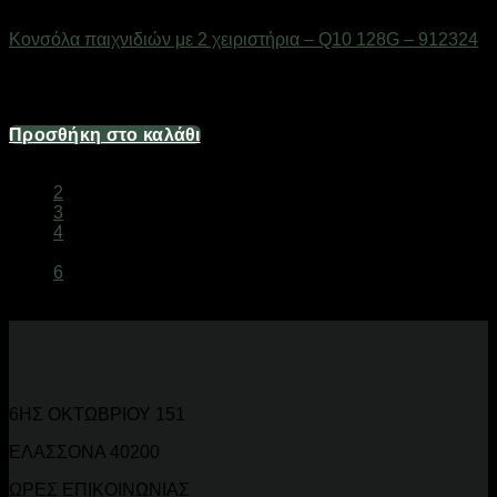
Gadgets
Κονσόλα παιχνιδιών με 2 χειριστήρια – Q10 128G – 912324
Διαθέσιμο από 1-3 ημέρες
104,16
€
Προσθήκη στο καλάθι
1
2
3
4
…
6
6ΗΣ ΟΚΤΩΒΡΙΟΥ 151
ΕΛΑΣΣΟΝΑ 40200
ΩΡΕΣ ΕΠΙΚΟΙΝΩΝΙΑΣ