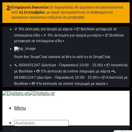
🏖️
Ενημέρωση διακοπών:
Οι παραγγελίες θα αρχίσουν να αποστέλλονται
από
1η Σεπτεμβρίου
, με σειρά προτεραιότητας.Η διαθεσιμότητα
ορισμένων προϊόντων ενδέχεται να μεταβληθεί.
Μετάβαση
🎉 5% έκπτωση για αγορά με κάρτα
•
📦 BoxNow μεταφορά σε
στο
περιεχόμενο
επιλεγμένα είδη
•
🎉 5% έκπτωση για αγορά με κάρτα
•
📦 BoxNow
μεταφορά σε επιλεγμένα είδη
•
Point the SnapChat camera at this to add us to SnapChat.
📞 6934831247 (Δευτέρα - Παρασκευή 10:00 - 15:00)
•
📦 Αποστολή
με BoxNow
•
💳 5% έκπτωση σε online πληρωμή με κάρτα
•
📞
6934831247 (Δευτέρα - Παρασκευή 10:00 - 15:00)
•
📦 Αποστολή με
BoxNow
•
💳 5% έκπτωση σε online πληρωμή με κάρτα
•
Menu
Αναζήτηση
για: