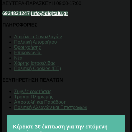
ΔΕΥΤΕΡΑ-ΠΑΡΑΣΚΕΥΗ 09:00-17:00
6934831247
info@digitalu.gr
ΠΛΗΡΟΦΟΡΙΕΣ
Aσφάλεια Συναλλαγών
Πολιτική Απορρήτου
Όροι χρήσης
Επικοινωνία
Νέα
Χάρτης Ιστοσελίδας
Πολιτική Cookies (ΕΕ)
ΕΞΥΠΗΡΕΤΗΣΗ ΠΕΛΑΤΩΝ
Συχνές ερωτήσεις
Τρόποι Πληρωμής
Αποστολή και Παράδοση
Πολιτική Αλλαγών και Επιστροφών
Κέρδισε 3€ έκπτωση για την επόμενη