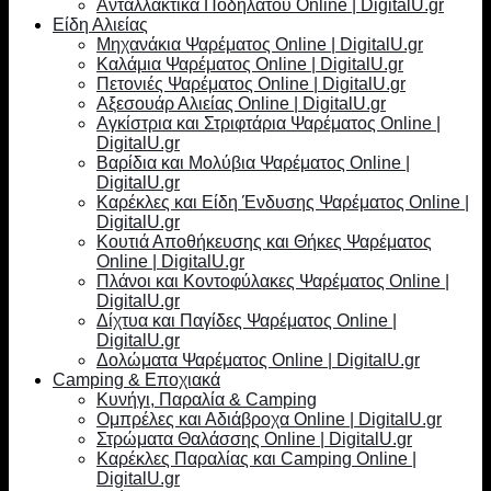
Ανταλλακτικά Ποδηλάτου Online | DigitalU.gr
Είδη Αλιείας
Μηχανάκια Ψαρέματος Online | DigitalU.gr
Καλάμια Ψαρέματος Online | DigitalU.gr
Πετονιές Ψαρέματος Online | DigitalU.gr
Αξεσουάρ Αλιείας Online | DigitalU.gr
Αγκίστρια και Στριφτάρια Ψαρέματος Online |
DigitalU.gr
Βαρίδια και Μολύβια Ψαρέματος Online |
DigitalU.gr
Καρέκλες και Είδη Ένδυσης Ψαρέματος Online |
DigitalU.gr
Κουτιά Αποθήκευσης και Θήκες Ψαρέματος
Online | DigitalU.gr
Πλάνοι και Κοντοφύλακες Ψαρέματος Online |
DigitalU.gr
Δίχτυα και Παγίδες Ψαρέματος Online |
DigitalU.gr
Δολώματα Ψαρέματος Online | DigitalU.gr
Camping & Εποχιακά
Κυνήγι, Παραλία & Camping
Ομπρέλες και Αδιάβροχα Online | DigitalU.gr
Στρώματα Θαλάσσης Online | DigitalU.gr
Καρέκλες Παραλίας και Camping Online |
DigitalU.gr