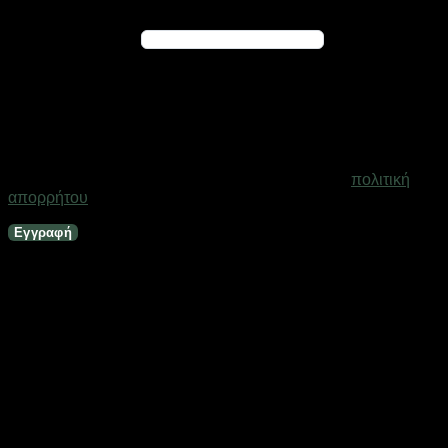
Απαιτείται
Διεύθυνση email
*
Ένας σύνδεσμος για να ορίσετε νέο κωδικό πρόσβασης θα
σταλεί στη διεύθυνση email σας
Τα προσωπικά σας δεδομένα θα χρησιμοποιηθούν για την
υποστήριξη της εμπειρίας σας σε ολόκληρο τον ιστότοπο, για
τη διαχείριση της πρόσβασης στο λογαριασμό σας και για
άλλους σκοπούς που περιγράφονται στη σελίδα
πολιτική
απορρήτου
.
Εγγραφή