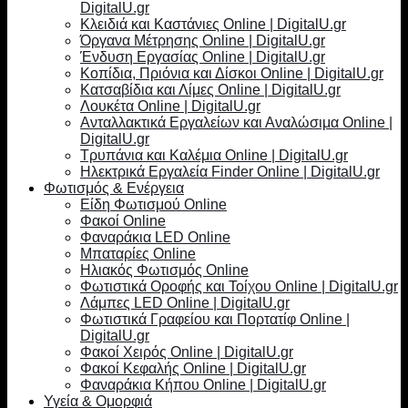
DigitalU.gr
Κλειδιά και Καστάνιες Online | DigitalU.gr
Όργανα Μέτρησης Online | DigitalU.gr
Ένδυση Εργασίας Online | DigitalU.gr
Κοπίδια, Πριόνια και Δίσκοι Online | DigitalU.gr
Κατσαβίδια και Λίμες Online | DigitalU.gr
Λουκέτα Online | DigitalU.gr
Ανταλλακτικά Εργαλείων και Αναλώσιμα Online |
DigitalU.gr
Τρυπάνια και Καλέμια Online | DigitalU.gr
Ηλεκτρικά Εργαλεία Finder Online | DigitalU.gr
Φωτισμός & Ενέργεια
Είδη Φωτισμού Online
Φακοί Online
Φαναράκια LED Online
Μπαταρίες Online
Ηλιακός Φωτισμός Online
Φωτιστικά Οροφής και Τοίχου Online | DigitalU.gr
Λάμπες LED Online | DigitalU.gr
Φωτιστικά Γραφείου και Πορτατίφ Online |
DigitalU.gr
Φακοί Χειρός Online | DigitalU.gr
Φακοί Κεφαλής Online | DigitalU.gr
Φαναράκια Κήπου Online | DigitalU.gr
Υγεία & Ομορφιά