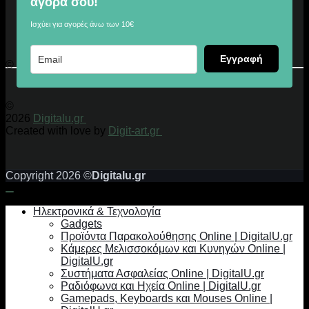
αγορά σου!
Ισχύει για αγορές άνω των 10€
Εγγραφή
© 2026 Digitalu.gr
©
2026
Digitalu.gr
Created with love by
Digit-art.gr
Copyright 2026 ©
Digitalu.gr
Ηλεκτρονικά & Τεχνολογία
Gadgets
Προϊόντα Παρακολούθησης Online | DigitalU.gr
Κάμερες Μελισσοκόμων και Κυνηγών Online |
DigitalU.gr
Συστήματα Ασφαλείας Online | DigitalU.gr
Ραδιόφωνα και Ηχεία Online | DigitalU.gr
Gamepads, Keyboards και Mouses Online |