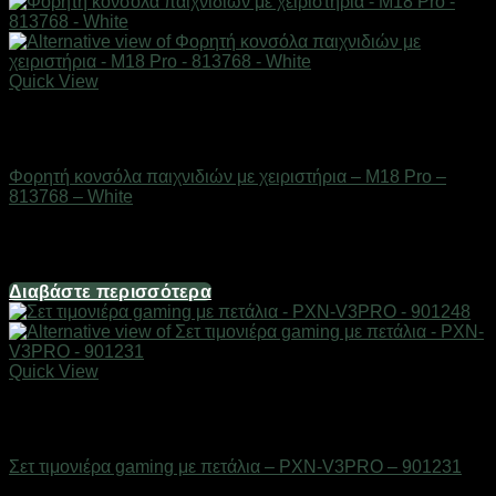
Quick View
Εξαντλημένο
Gadgets
Φορητή κονσόλα παιχνιδιών με χειριστήρια – M18 Pro –
813768 – White
Διαθέσιμο από 1-3 ημέρες
69,44
€
Διαβάστε περισσότερα
Quick View
Εξαντλημένο
Gadgets
Σετ τιμονιέρα gaming με πετάλια – PXN-V3PRO – 901231