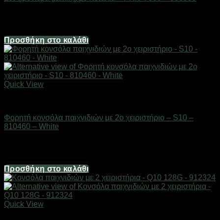
Διαθέσιμο από 1-3 ημέρες
248,00
€
Προσθήκη στο καλάθι
Quick View
Gadgets
Φορητή κονσόλα παιχνιδιών με 2ο χειριστήριο – S10 –
810460 – White
Διαθέσιμο από 1-3 ημέρες
14,88
€
Προσθήκη στο καλάθι
Quick View