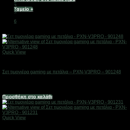
2
3
Ταμείο
+
4
…
6
Quick View
Gadgets
Σετ τιμονιέρα gaming με πετάλια – PXN-V3PRO – 901248
Διαθέσιμο από 1-3 ημέρες
161,20
€
Προσθήκη στο καλάθι
Quick View
Gadgets