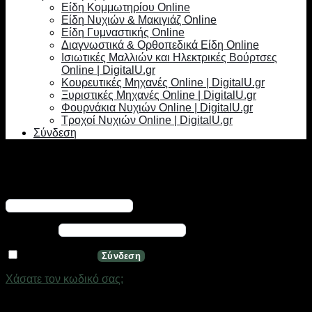
Είδη Κομμωτηρίου Online
Είδη Νυχιών & Μακιγιάζ Online
Είδη Γυμναστικής Online
Διαγνωστικά & Ορθοπεδικά Είδη Online
Ισιωτικές Μαλλιών και Ηλεκτρικές Βούρτσες
Online | DigitalU.gr
Κουρευτικές Μηχανές Online | DigitalU.gr
Ξυριστικές Μηχανές Online | DigitalU.gr
Φουρνάκια Νυχιών Online | DigitalU.gr
Τροχοί Νυχιών Online | DigitalU.gr
Σύνδεση
Σύνδεση
Απαιτείται
Όνομα χρήστη ή διεύθυνση email
*
Απαιτείται
Κωδικός
*
Να με θυμάσαι
Σύνδεση
Χάσατε τον κωδικό σας;
Εγγραφή