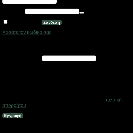
Απαιτείται
Κωδικός
*
Να με θυμάσαι
Σύνδεση
Χάσατε τον κωδικό σας;
Εγγραφή
Απαιτείται
Διεύθυνση email
*
Ένας σύνδεσμος για να ορίσετε νέο κωδικό πρόσβασης θα
σταλεί στη διεύθυνση email σας
Τα προσωπικά σας δεδομένα θα χρησιμοποιηθούν για την
υποστήριξη της εμπειρίας σας σε ολόκληρο τον ιστότοπο, για
τη διαχείριση της πρόσβασης στο λογαριασμό σας και για
άλλους σκοπούς που περιγράφονται στη σελίδα
πολιτική
απορρήτου
.
Εγγραφή