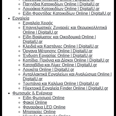
Παιχνίδια Κατοικιδίων Online | DigitalU.gr
Λουράκια Κατοικιδίων Online | DigitalU.gr
Είδη Φροντίδας Κατοικιδίων Online | DigitalU.gr
Εργαλεία
Εργαλεία Χειρός
Επαγγελματικές Ζυγαριές και Θερμοκολλητικά
Online | DigitalU.gr
Είδη Βαψίματος και Οικοδομικά Online |
DigitalU.gr
Κλειδιά και Καστάνιες Online | DigitalU.gr
Όργανα Μέτρησης Online | DigitalU.gr
Ένδυση Εργασίας Online | DigitalU.gr
Κοπίδια, Πριόνια και Δίσκοι Online | DigitalU.gr
Κατσαβίδια και Λίμες Online | DigitalU.gr
Λουκέτα Online | DigitalU.gr
Ανταλλακτικά Εργαλείων και Αναλώσιμα Online |
DigitalU.gr
Τρυπάνια και Καλέμια Online | DigitalU.gr
Ηλεκτρικά Εργαλεία Finder Online | DigitalU.gr
Φωτισμός & Ενέργεια
Είδη Φωτισμού Online
Φακοί Online
Φαναράκια LED Online
Μπαταρίες Online