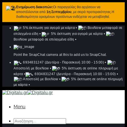
Ενημέρωση διακοπών:
Οι παραγγελίες θα αρχίσουν να
αποστέλλονται από
1η Σεπτεμβρίου
, με σειρά προτεραιότητας.Η
διαθεσιμότητα ορισμένων προϊόντων ενδέχεται να μεταβληθεί.
Μετάβαση
5% έκπτωση για αγορά με κάρτα
•
BoxNow μεταφορά σε
στο
επιλεγμένα είδη
•
5% έκπτωση για αγορά με κάρτα
•
περιεχόμενο
BoxNow μεταφορά σε επιλεγμένα είδη
•
Point the SnapChat camera at this to add us to SnapChat.
6934831247 (Δευτέρα - Παρασκευή 10:00 - 15:00)
•
Αποστολή με BoxNow
•
5% έκπτωση σε online πληρωμή με
κάρτα
•
6934831247 (Δευτέρα - Παρασκευή 10:00 - 15:00)
•
Αποστολή με BoxNow
•
5% έκπτωση σε online πληρωμή
με κάρτα
•
Menu
Αναζήτηση
για: