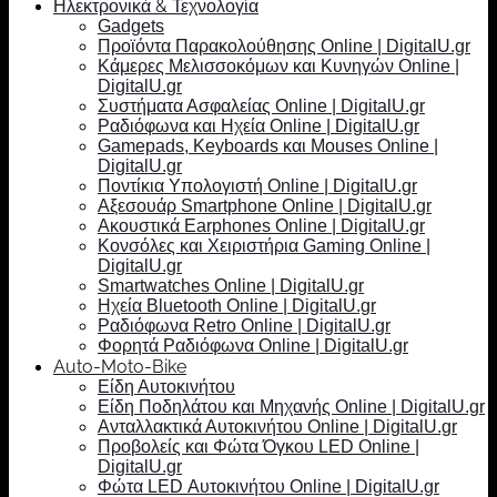
Ηλεκτρονικά & Τεχνολογία
Gadgets
Προϊόντα Παρακολούθησης Online | DigitalU.gr
Κάμερες Μελισσοκόμων και Κυνηγών Online |
DigitalU.gr
Συστήματα Ασφαλείας Online | DigitalU.gr
Ραδιόφωνα και Ηχεία Online | DigitalU.gr
Gamepads, Keyboards και Mouses Online |
DigitalU.gr
Ποντίκια Υπολογιστή Online | DigitalU.gr
Αξεσουάρ Smartphone Online | DigitalU.gr
Ακουστικά Earphones Online | DigitalU.gr
Κονσόλες και Χειριστήρια Gaming Online |
DigitalU.gr
Smartwatches Online | DigitalU.gr
Ηχεία Bluetooth Online | DigitalU.gr
Ραδιόφωνα Retro Online | DigitalU.gr
Φορητά Ραδιόφωνα Online | DigitalU.gr
Auto-Moto-Bike
Είδη Αυτοκινήτου
Είδη Ποδηλάτου και Μηχανής Online | DigitalU.gr
Ανταλλακτικά Αυτοκινήτου Online | DigitalU.gr
Προβολείς και Φώτα Όγκου LED Online |
DigitalU.gr
Φώτα LED Αυτοκινήτου Online | DigitalU.gr