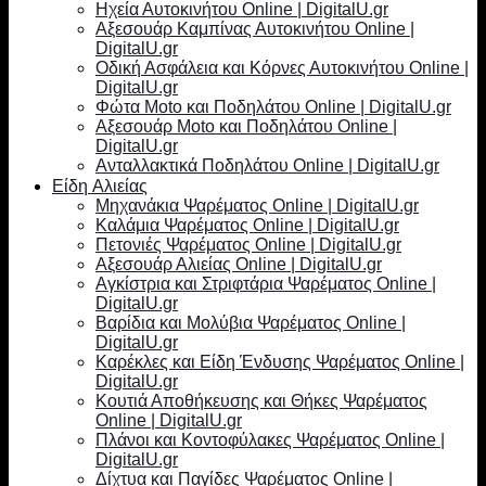
Ηχεία Αυτοκινήτου Online | DigitalU.gr
Αξεσουάρ Καμπίνας Αυτοκινήτου Online |
DigitalU.gr
Οδική Ασφάλεια και Κόρνες Αυτοκινήτου Online |
DigitalU.gr
Φώτα Moto και Ποδηλάτου Online | DigitalU.gr
Αξεσουάρ Moto και Ποδηλάτου Online |
DigitalU.gr
Ανταλλακτικά Ποδηλάτου Online | DigitalU.gr
Είδη Αλιείας
Μηχανάκια Ψαρέματος Online | DigitalU.gr
Καλάμια Ψαρέματος Online | DigitalU.gr
Πετονιές Ψαρέματος Online | DigitalU.gr
Αξεσουάρ Αλιείας Online | DigitalU.gr
Αγκίστρια και Στριφτάρια Ψαρέματος Online |
DigitalU.gr
Βαρίδια και Μολύβια Ψαρέματος Online |
DigitalU.gr
Καρέκλες και Είδη Ένδυσης Ψαρέματος Online |
DigitalU.gr
Κουτιά Αποθήκευσης και Θήκες Ψαρέματος
Online | DigitalU.gr
Πλάνοι και Κοντοφύλακες Ψαρέματος Online |
DigitalU.gr
Δίχτυα και Παγίδες Ψαρέματος Online |