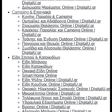
DigitalU.gr
Δολώματα Ψαρέματος Online | DigitalU.gr
Camping & Εποχιακά
Κυνήγι, Παραλία & Camping
Ομπρέλες και Αδιάβροχα Online | DigitalU.gr
Στρώματα Θαλάσσης Online | DigitalU.gr
Καρέκλες Παραλίας και Camping Online |
DigitalU.gr
Τσάντες και Ένδυση Outdoor Online | DigitalU.gr
Παγούρια και Θερμός Online | DigitalU.gr
Σωσίβια και Αξεσουάρ Θαλάσσης Online |
DigitalU.gr
Είδη Σπιτιού & Κατοικιδίων
Είδη Μπάνιου
Είδη Κατοικιδίων
Οικιακά Είδη Online
Smart Home Online
Είδη Ψύξης Online | DigitalU.gr
Είδη Κουζίνας Online | DigitalU.gr
Οικιακές Ηλεκτρικές Συσκευές Online | DigitalU.gr
Μικροέπιπλα Online | DigitalU.gr
Τηλέφωνα Ντους και Σπιράλ Online | DigitalU.gr
Υδραυλικά Εξαρτήματα Online | DigitalU.gr
Βρύσες Online | DigitalU.gr
Αξεσουάρ Μπάνιου Online | DigitalU.gr