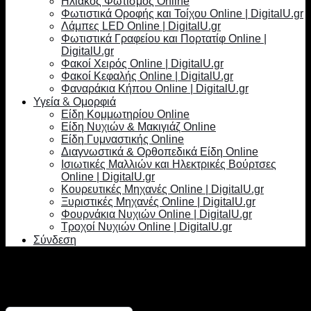
Ηλιακός Φωτισμός Online
Φωτιστικά Οροφής και Τοίχου Online | DigitalU.gr
Λάμπες LED Online | DigitalU.gr
Φωτιστικά Γραφείου και Πορτατίφ Online |
DigitalU.gr
Φακοί Χειρός Online | DigitalU.gr
Φακοί Κεφαλής Online | DigitalU.gr
Φαναράκια Κήπου Online | DigitalU.gr
Υγεία & Ομορφιά
Είδη Κομμωτηρίου Online
Είδη Νυχιών & Μακιγιάζ Online
Είδη Γυμναστικής Online
Διαγνωστικά & Ορθοπεδικά Είδη Online
Ισιωτικές Μαλλιών και Ηλεκτρικές Βούρτσες
Online | DigitalU.gr
Κουρευτικές Μηχανές Online | DigitalU.gr
Ξυριστικές Μηχανές Online | DigitalU.gr
Φουρνάκια Νυχιών Online | DigitalU.gr
Τροχοί Νυχιών Online | DigitalU.gr
Σύνδεση
Σύνδεση
Απαιτείται
Όνομα χρήστη ή διεύθυνση email
*