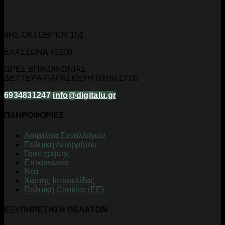
6ΗΣ ΟΚΤΩΒΡΙΟΥ 151
ΕΛΑΣΣΟΝΑ 40200
ΩΡΕΣ ΕΠΙΚΟΙΝΩΝΙΑΣ
ΔΕΥΤΕΡΑ-ΠΑΡΑΣΚΕΥΗ 09:00-17:00
6934831247
info@digitalu.gr
ΠΛΗΡΟΦΟΡΙΕΣ
Aσφάλεια Συναλλαγών
Πολιτική Απορρήτου
Όροι χρήσης
Επικοινωνία
Νέα
Χάρτης Ιστοσελίδας
Πολιτική Cookies (ΕΕ)
ΕΞΥΠΗΡΕΤΗΣΗ ΠΕΛΑΤΩΝ