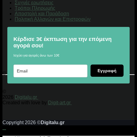
Συχνές ερωτήσεις
Τρόποι Πληρωμής
Αποστολή και Παράδοση
Πολιτική Αλλαγών και Επιστροφών
Κέρδισε 3€ έκπτωση για την επόμενη
αγορά σου!
Ισχύει για αγορές άνω των 10€
Εγγραφή
© 2026 Digitalu.gr
©
2026
Digitalu.gr
Created with love by
Digit-art.gr
Copyright 2026 ©
Digitalu.gr