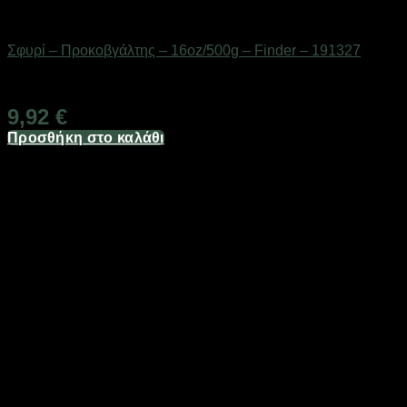
Εργαλεία
Σφυρί – Προκοβγάλτης – 16oz/500g – Finder – 191327
Διαθέσιμο από 1-3 ημέρες
9,92
€
Προσθήκη στο καλάθι