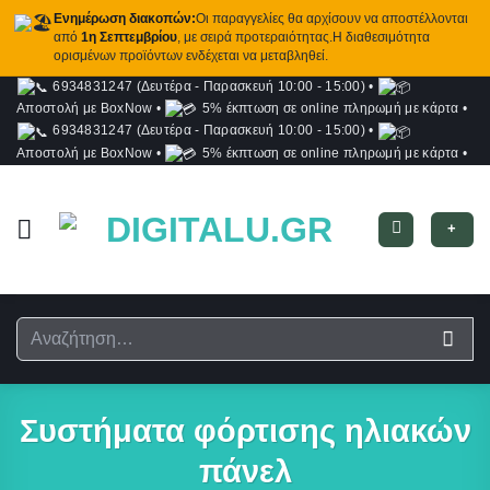
Ενημέρωση διακοπών:
Οι παραγγελίες θα αρχίσουν να αποστέλλονται
από
1η Σεπτεμβρίου
, με σειρά προτεραιότητας.Η διαθεσιμότητα
ορισμένων προϊόντων ενδέχεται να μεταβληθεί.
6934831247 (Δευτέρα - Παρασκευή 10:00 - 15:00)
•
Μετάβαση
Αποστολή με BoxNow
•
5% έκπτωση σε online πληρωμή με κάρτα
•
στο
6934831247 (Δευτέρα - Παρασκευή 10:00 - 15:00)
•
περιεχόμενο
Αποστολή με BoxNow
•
5% έκπτωση σε online πληρωμή με κάρτα
•
+
Αναζήτηση
για:
Συστήματα φόρτισης ηλιακών
πάνελ