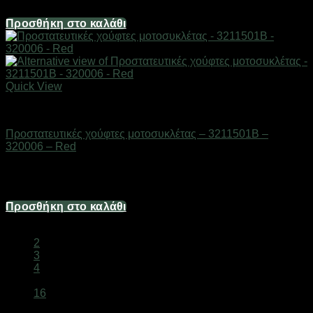
7,44
€
Προσθήκη στο καλάθι
Quick View
AUTO-MOTO-BIKE
Προστατευτικές χούφτες μοτοσυκλέτας – 3211501B –
320006 – Red
Διαθέσιμο από 1-3 ημέρες
12,40
€
Προσθήκη στο καλάθι
1
2
3
4
…
16