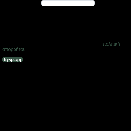
Απαιτείται
Διεύθυνση email
*
Ένας σύνδεσμος για να ορίσετε νέο κωδικό πρόσβασης θα
σταλεί στη διεύθυνση email σας
Τα προσωπικά σας δεδομένα θα χρησιμοποιηθούν για την
υποστήριξη της εμπειρίας σας σε ολόκληρο τον ιστότοπο, για
τη διαχείριση της πρόσβασης στο λογαριασμό σας και για
άλλους σκοπούς που περιγράφονται στη σελίδα
πολιτική
απορρήτου
.
Εγγραφή