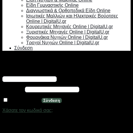
Είδη Γυμναστικής Online
Διαγνωστικά & Ορθοπεδικά Είδη Online
Ισιωτικές Μαλλιών και Ηλεκτρικές Βούρτσες
Online | DigitalU.gr
Κουρευτικές Μηχανές Online | DigitalU.gr
Ξυριστικές Μηχανές Online | DigitalU.gr
Φουρνάκια Νυχιών Online | DigitalU.gr
Τροχοί Νυχιών Online | DigitalU.gr
Σύνδεση
Σύνδεση
Απαιτείται
Όνομα χρήστη ή διεύθυνση email
*
Απαιτείται
Κωδικός
*
Να με θυμάσαι
Σύνδεση
Χάσατε τον κωδικό σας;
Εγγραφή