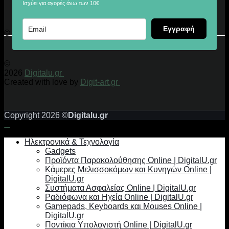
Ισχύει για αγορές άνω των 10€
Εγγραφή
© 2026 Digitalu.gr
©
2026
Digitalu.gr
Created with love by
Digit-art.gr
Copyright 2026 ©
Digitalu.gr
Ηλεκτρονικά & Τεχνολογία
Gadgets
Προϊόντα Παρακολούθησης Online | DigitalU.gr
Κάμερες Μελισσοκόμων και Κυνηγών Online |
DigitalU.gr
Συστήματα Ασφαλείας Online | DigitalU.gr
Ραδιόφωνα και Ηχεία Online | DigitalU.gr
Gamepads, Keyboards και Mouses Online |
DigitalU.gr
Ποντίκια Υπολογιστή Online | DigitalU.gr