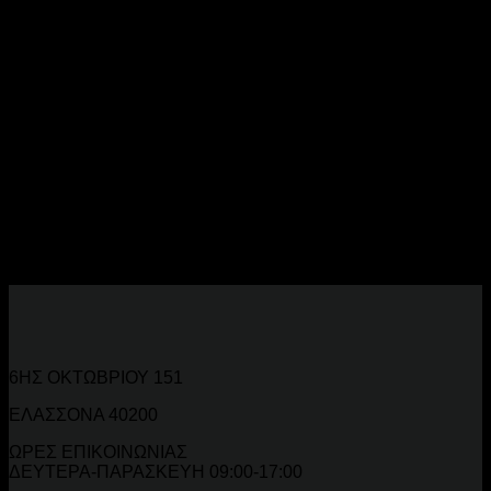
Αξεσουάρ Moto και Ποδηλάτου
Online
Πλήρης γκάμα
αξεσουάρ για moto και ποδήλατο
.
Εξοπλισμός ασφαλείας, άνεσης και απόδοσης για κάθε
οδηγό.
Αξεσουάρ για Κάθε Δίτροχο
Κράνη, γάντια, μπότες, σχάρες, βαλίτσες, GPS mount,
κλειδαριές και αξεσουάρ συντήρησης.
6ΗΣ ΟΚΤΩΒΡΙΟΥ 151
ΕΛΑΣΣΟΝΑ 40200
ΩΡΕΣ ΕΠΙΚΟΙΝΩΝΙΑΣ
ΔΕΥΤΕΡΑ-ΠΑΡΑΣΚΕΥΗ 09:00-17:00