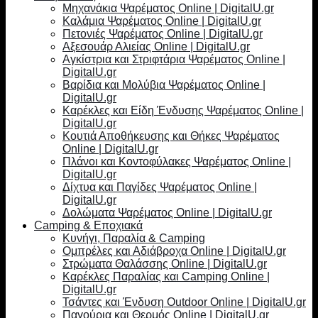
Μηχανάκια Ψαρέματος Online | DigitalU.gr
Καλάμια Ψαρέματος Online | DigitalU.gr
Πετονιές Ψαρέματος Online | DigitalU.gr
Αξεσουάρ Αλιείας Online | DigitalU.gr
Αγκίστρια και Στριφτάρια Ψαρέματος Online |
DigitalU.gr
Βαρίδια και Μολύβια Ψαρέματος Online |
DigitalU.gr
Καρέκλες και Είδη Ένδυσης Ψαρέματος Online |
DigitalU.gr
Κουτιά Αποθήκευσης και Θήκες Ψαρέματος
Online | DigitalU.gr
Πλάνοι και Κοντοφύλακες Ψαρέματος Online |
DigitalU.gr
Δίχτυα και Παγίδες Ψαρέματος Online |
DigitalU.gr
Δολώματα Ψαρέματος Online | DigitalU.gr
Camping & Εποχιακά
Κυνήγι, Παραλία & Camping
Ομπρέλες και Αδιάβροχα Online | DigitalU.gr
Στρώματα Θαλάσσης Online | DigitalU.gr
Καρέκλες Παραλίας και Camping Online |
DigitalU.gr
Τσάντες και Ένδυση Outdoor Online | DigitalU.gr
Παγούρια και Θερμός Online | DigitalU.gr