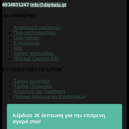
6934831247
info@digitalu.gr
ΠΛΗΡΟΦΟΡΙΕΣ
Aσφάλεια Συναλλαγών
Πολιτική Απορρήτου
Όροι χρήσης
Επικοινωνία
Νέα
Χάρτης Ιστοσελίδας
Πολιτική Cookies (ΕΕ)
ΕΞΥΠΗΡΕΤΗΣΗ ΠΕΛΑΤΩΝ
Συχνές ερωτήσεις
Τρόποι Πληρωμής
Αποστολή και Παράδοση
Πολιτική Αλλαγών και Επιστροφών
Κέρδισε 3€ έκπτωση για την επόμενη
αγορά σου!