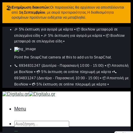
🏖️
Ενημέρωση διακοπών:
Οι παραγγελίες θα αρχίσουν να αποστέλλονται
από
1η Σεπτεμβρίου
, με σειρά προτεραιότητας.Η διαθεσιμότητα
ορισμένων προϊόντων ενδέχεται να μεταβληθεί.
Μετάβαση
🎉 5% έκπτωση για αγορά με κάρτα
•
📦 BoxNow μεταφορά σε
στο
περιεχόμενο
επιλεγμένα είδη
•
🎉 5% έκπτωση για αγορά με κάρτα
•
📦 BoxNow
μεταφορά σε επιλεγμένα είδη
•
Point the SnapChat camera at this to add us to SnapChat.
📞 6934831247 (Δευτέρα - Παρασκευή 10:00 - 15:00)
•
📦 Αποστολή
με BoxNow
•
💳 5% έκπτωση σε online πληρωμή με κάρτα
•
📞
6934831247 (Δευτέρα - Παρασκευή 10:00 - 15:00)
•
📦 Αποστολή με
BoxNow
•
💳 5% έκπτωση σε online πληρωμή με κάρτα
•
Menu
Αναζήτηση
για: