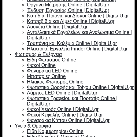
Όργανα Μέτρησης Online | DigitalU.gr
Ένδυση Εργασίας Online | DigitalU.gr
Κοπίδια, Πριόνια και Δίσκοι Online | DigitalU.gr
Κατσαβίδια και Λίμες Online | DigitalU.gr
Λουκέτα Online | DigitalU.gr
Ανταλλακτικά Εργαλείων και Αναλώσιμα Online |
DigitalU.gr
Τρυπάνια και Καλέμια Online | DigitalU.gr
Ηλεκτρικά Εργαλεία Finder Online | DigitalU.gr
Φωτισμός & Ενέργεια
Είδη Φωτισμού Online
Φακοί Online
Φαναράκια LED Online
Μπαταρίες Online
Ηλιακός Φωτισμός Online
Φωτιστικά Οροφής και Τοίχου Online | DigitalU.gr
Λάμπες LED Online | DigitalU.gr
Φωτιστικά Γραφείου και Πορτατίφ Online |
DigitalU.gr
Φακοί Χειρός Online | DigitalU.gr
Φακοί Κεφαλής Online | DigitalU.gr
Φαναράκια Κήπου Online | DigitalU.gr
Υγεία & Ομορφιά
Είδη Κομμωτηρίου Online
Είδη Νυχιών & Μακιγιάζ Online