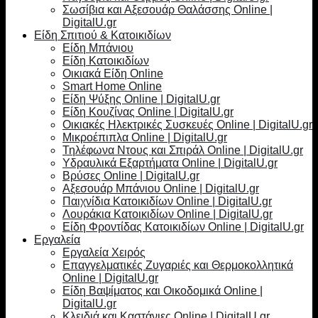
Σωσίβια και Αξεσουάρ Θαλάσσης Online |
DigitalU.gr
Είδη Σπιτιού & Κατοικιδίων
Είδη Μπάνιου
Είδη Κατοικιδίων
Οικιακά Είδη Online
Smart Home Online
Είδη Ψύξης Online | DigitalU.gr
Είδη Κουζίνας Online | DigitalU.gr
Οικιακές Ηλεκτρικές Συσκευές Online | DigitalU.gr
Μικροέπιπλα Online | DigitalU.gr
Τηλέφωνα Ντους και Σπιράλ Online | DigitalU.gr
Υδραυλικά Εξαρτήματα Online | DigitalU.gr
Βρύσες Online | DigitalU.gr
Αξεσουάρ Μπάνιου Online | DigitalU.gr
Παιχνίδια Κατοικιδίων Online | DigitalU.gr
Λουράκια Κατοικιδίων Online | DigitalU.gr
Είδη Φροντίδας Κατοικιδίων Online | DigitalU.gr
Εργαλεία
Εργαλεία Χειρός
Επαγγελματικές Ζυγαριές και Θερμοκολλητικά
Online | DigitalU.gr
Είδη Βαψίματος και Οικοδομικά Online |
DigitalU.gr
Κλειδιά και Καστάνιες Online | DigitalU.gr