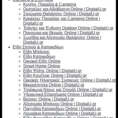
Κυνήγι, Παραλία & Camping
Ομπρέλες και Αδιάβροχα Online | DigitalU.gr
Στρώματα Θαλάσσης Online | DigitalU.gr
Καρέκλες Παραλίας και Camping Online |
DigitalU.gr
Τσάντες και Ένδυση Outdoor Online | DigitalU.gr
Παγούρια και Θερμός Online | DigitalU.gr
Σωσίβια και Αξεσουάρ Θαλάσσης Online |
DigitalU.gr
Είδη Σπιτιού & Κατοικιδίων
Είδη Μπάνιου
Είδη Κατοικιδίων
Οικιακά Είδη Online
Smart Home Online
Είδη Ψύξης Online | DigitalU.gr
Είδη Κουζίνας Online | DigitalU.gr
Οικιακές Ηλεκτρικές Συσκευές Online | DigitalU.gr
Μικροέπιπλα Online | DigitalU.gr
Τηλέφωνα Ντους και Σπιράλ Online | DigitalU.gr
Υδραυλικά Εξαρτήματα Online | DigitalU.gr
Βρύσες Online | DigitalU.gr
Αξεσουάρ Μπάνιου Online | DigitalU.gr
Παιχνίδια Κατοικιδίων Online | DigitalU.gr
Λουράκια Κατοικιδίων Online | DigitalU.gr