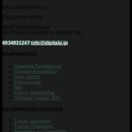
6ΗΣ ΟΚΤΩΒΡΙΟΥ 151
ΕΛΑΣΣΟΝΑ 40200
ΩΡΕΣ ΕΠΙΚΟΙΝΩΝΙΑΣ
ΔΕΥΤΕΡΑ-ΠΑΡΑΣΚΕΥΗ 09:00-17:00
6934831247
info@digitalu.gr
ΠΛΗΡΟΦΟΡΙΕΣ
Aσφάλεια Συναλλαγών
Πολιτική Απορρήτου
Όροι χρήσης
Επικοινωνία
Νέα
Χάρτης Ιστοσελίδας
Πολιτική Cookies (ΕΕ)
ΕΞΥΠΗΡΕΤΗΣΗ ΠΕΛΑΤΩΝ
Συχνές ερωτήσεις
Τρόποι Πληρωμής
Αποστολή και Παράδοση