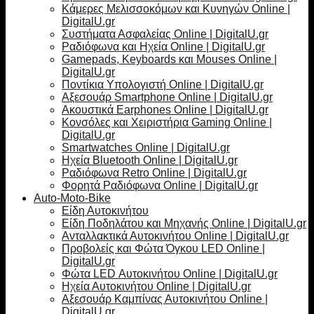
Κάμερες Μελισσοκόμων και Κυνηγών Online |
DigitalU.gr
Συστήματα Ασφαλείας Online | DigitalU.gr
Ραδιόφωνα και Ηχεία Online | DigitalU.gr
Gamepads, Keyboards και Mouses Online |
DigitalU.gr
Ποντίκια Υπολογιστή Online | DigitalU.gr
Αξεσουάρ Smartphone Online | DigitalU.gr
Ακουστικά Earphones Online | DigitalU.gr
Κονσόλες και Χειριστήρια Gaming Online |
DigitalU.gr
Smartwatches Online | DigitalU.gr
Ηχεία Bluetooth Online | DigitalU.gr
Ραδιόφωνα Retro Online | DigitalU.gr
Φορητά Ραδιόφωνα Online | DigitalU.gr
Auto-Moto-Bike
Είδη Αυτοκινήτου
Είδη Ποδηλάτου και Μηχανής Online | DigitalU.gr
Ανταλλακτικά Αυτοκινήτου Online | DigitalU.gr
Προβολείς και Φώτα Όγκου LED Online |
DigitalU.gr
Φώτα LED Αυτοκινήτου Online | DigitalU.gr
Ηχεία Αυτοκινήτου Online | DigitalU.gr
Αξεσουάρ Καμπίνας Αυτοκινήτου Online |
DigitalU.gr