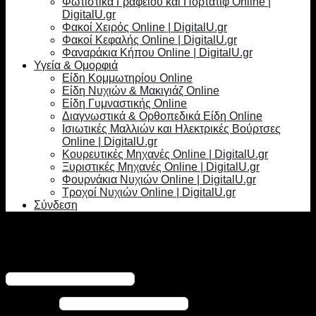
Φωτιστικά Γραφείου και Πορτατίφ Online |
DigitalU.gr
Φακοί Χειρός Online | DigitalU.gr
Φακοί Κεφαλής Online | DigitalU.gr
Φαναράκια Κήπου Online | DigitalU.gr
Υγεία & Ομορφιά
Είδη Κομμωτηρίου Online
Είδη Νυχιών & Μακιγιάζ Online
Είδη Γυμναστικής Online
Διαγνωστικά & Ορθοπεδικά Είδη Online
Ισιωτικές Μαλλιών και Ηλεκτρικές Βούρτσες
Online | DigitalU.gr
Κουρευτικές Μηχανές Online | DigitalU.gr
Ξυριστικές Μηχανές Online | DigitalU.gr
Φουρνάκια Νυχιών Online | DigitalU.gr
Τροχοί Νυχιών Online | DigitalU.gr
Σύνδεση
Σύνδεση
Απαιτείται
Όνομα χρήστη ή διεύθυνση email
*
Απαιτείται
Κωδικός
*