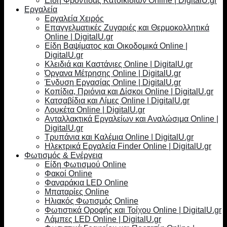
Είδη Φροντίδας Κατοικιδίων Online | DigitalU.gr
Εργαλεία
Εργαλεία Χειρός
Επαγγελματικές Ζυγαριές και Θερμοκολλητικά
Online | DigitalU.gr
Είδη Βαψίματος και Οικοδομικά Online |
DigitalU.gr
Κλειδιά και Καστάνιες Online | DigitalU.gr
Όργανα Μέτρησης Online | DigitalU.gr
Ένδυση Εργασίας Online | DigitalU.gr
Κοπίδια, Πριόνια και Δίσκοι Online | DigitalU.gr
Κατσαβίδια και Λίμες Online | DigitalU.gr
Λουκέτα Online | DigitalU.gr
Ανταλλακτικά Εργαλείων και Αναλώσιμα Online |
DigitalU.gr
Τρυπάνια και Καλέμια Online | DigitalU.gr
Ηλεκτρικά Εργαλεία Finder Online | DigitalU.gr
Φωτισμός & Ενέργεια
Είδη Φωτισμού Online
Φακοί Online
Φαναράκια LED Online
Μπαταρίες Online
Ηλιακός Φωτισμός Online
Φωτιστικά Οροφής και Τοίχου Online | DigitalU.gr
Λάμπες LED Online | DigitalU.gr