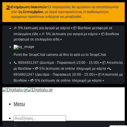
🏖️
Ενημέρωση διακοπών:
Οι παραγγελίες θα αρχίσουν να αποστέλλονται
από
1η Σεπτεμβρίου
, με σειρά προτεραιότητας.Η διαθεσιμότητα
ορισμένων προϊόντων ενδέχεται να μεταβληθεί.
Μετάβαση
🎉 5% έκπτωση για αγορά με κάρτα
•
📦 BoxNow μεταφορά σε
στο
περιεχόμενο
επιλεγμένα είδη
•
🎉 5% έκπτωση για αγορά με κάρτα
•
📦 BoxNow
μεταφορά σε επιλεγμένα είδη
•
Point the SnapChat camera at this to add us to SnapChat.
📞 6934831247 (Δευτέρα - Παρασκευή 10:00 - 15:00)
•
📦 Αποστολή
με BoxNow
•
💳 5% έκπτωση σε online πληρωμή με κάρτα
•
📞
6934831247 (Δευτέρα - Παρασκευή 10:00 - 15:00)
•
📦 Αποστολή με
BoxNow
•
💳 5% έκπτωση σε online πληρωμή με κάρτα
•
Menu
Αναζήτηση
για: