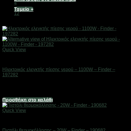
4
…
Ταμείο
+
12
Quick View
Εργαλεία
Ηλεκτρικός ελεγκτής πίεσης νερού – 1100W – Finder –
197282
Διαθέσιμο από 1-3 ημέρες
47,12
€
Προσθήκη στο καλάθι
Quick View
Εργαλεία
Πιστόλι θερμοκόλλησης – 20W – Finder – 190682