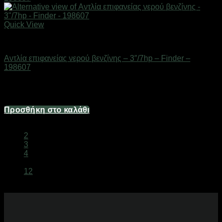
Quick View
Εργαλεία
Αντλία επιφανείας νερού βενζίνης – 3″/7hp – Finder –
198607
Διαθέσιμο από 1-3 ημέρες
235,60
€
Προσθήκη στο καλάθι
1
2
3
4
…
12