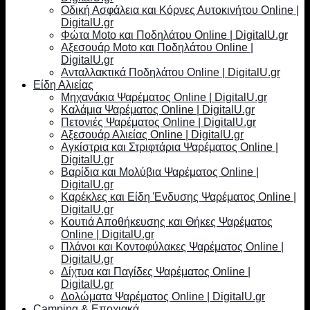
Οδική Ασφάλεια και Κόρνες Αυτοκινήτου Online |
DigitalU.gr
Φώτα Moto και Ποδηλάτου Online | DigitalU.gr
Αξεσουάρ Moto και Ποδηλάτου Online |
DigitalU.gr
Ανταλλακτικά Ποδηλάτου Online | DigitalU.gr
Είδη Αλιείας
Μηχανάκια Ψαρέματος Online | DigitalU.gr
Καλάμια Ψαρέματος Online | DigitalU.gr
Πετονιές Ψαρέματος Online | DigitalU.gr
Αξεσουάρ Αλιείας Online | DigitalU.gr
Αγκίστρια και Στριφτάρια Ψαρέματος Online |
DigitalU.gr
Βαρίδια και Μολύβια Ψαρέματος Online |
DigitalU.gr
Καρέκλες και Είδη Ένδυσης Ψαρέματος Online |
DigitalU.gr
Κουτιά Αποθήκευσης και Θήκες Ψαρέματος
Online | DigitalU.gr
Πλάνοι και Κοντοφύλακες Ψαρέματος Online |
DigitalU.gr
Δίχτυα και Παγίδες Ψαρέματος Online |
DigitalU.gr
Δολώματα Ψαρέματος Online | DigitalU.gr
Camping & Εποχιακά