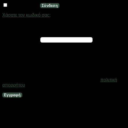
Να με θυμάσαι
Σύνδεση
Χάσατε τον κωδικό σας;
Εγγραφή
Απαιτείται
Διεύθυνση email
*
Ένας σύνδεσμος για να ορίσετε νέο κωδικό πρόσβασης θα
σταλεί στη διεύθυνση email σας
Τα προσωπικά σας δεδομένα θα χρησιμοποιηθούν για την
υποστήριξη της εμπειρίας σας σε ολόκληρο τον ιστότοπο, για
τη διαχείριση της πρόσβασης στο λογαριασμό σας και για
άλλους σκοπούς που περιγράφονται στη σελίδα
πολιτική
απορρήτου
.
Εγγραφή