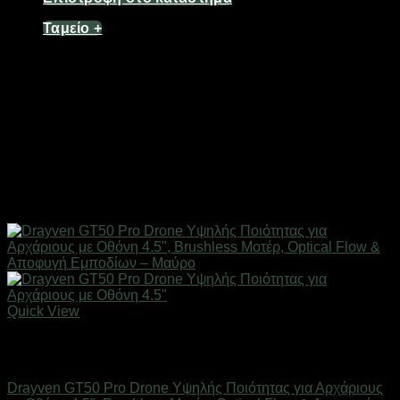
Ταμείο
+
Quick View
Εξαντλημένο
Drones / Τηλεκατευθυνόμενα
Drayven GT50 Pro Drone Υψηλής Ποιότητας για Αρχάριους