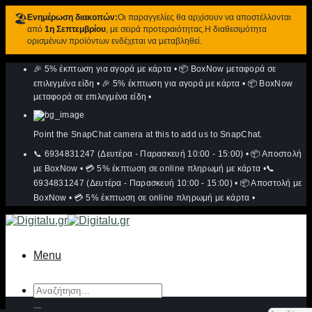
🏖️
Ενημέρωση διακοπών:
Οι παραγγελίες θα αρχίσουν να αποστέλλονται
από
1η Σεπτεμβρίου
, με σειρά προτεραιότητας.Η διαθεσιμότητα
ορισμένων προϊόντων ενδέχεται να μεταβληθεί.
Μετάβαση
🎉 5% έκπτωση για αγορά με κάρτα
•
📦 BoxNow μεταφορά σε
στο
περιεχόμενο
επιλεγμένα είδη
•
🎉 5% έκπτωση για αγορά με κάρτα
•
📦 BoxNow
μεταφορά σε επιλεγμένα είδη
•
Point the SnapChat camera at this to add us to SnapChat.
📞 6934831247 (Δευτέρα - Παρασκευή 10:00 - 15:00)
•
📦 Αποστολή
με BoxNow
•
💳 5% έκπτωση σε online πληρωμή με κάρτα
•
📞
6934831247 (Δευτέρα - Παρασκευή 10:00 - 15:00)
•
📦 Αποστολή με
BoxNow
•
💳 5% έκπτωση σε online πληρωμή με κάρτα
•
Menu
Αναζήτηση
για: