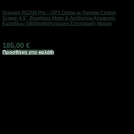
Drones / Τηλεκατευθυνόμενα
Drayven RG709 Pro – GPS Drone με Remote Control
Screen 4.5″, Brushless Motor & Αισθητήρα Αποφυγής
Εμποδίων (3800mAh/Αυτόματη Επιστροφή) Μαύρο
Άμεσα Διαθέσιμο
185,00
€
Προσθήκη στο καλάθι