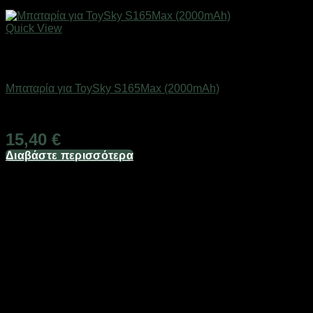
Quick View
Εξαντλημένο
Drones / Τηλεκατευθυνόμενα
Μπαταρία για ToySky S165Max (2000mAh)
Διαθέσιμο
15,40
€
Διαβάστε περισσότερα