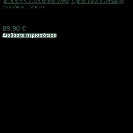
με Οθόνη 4.5″, Brushless Μοτέρ, Optical Flow & Αποφυγή
Εμποδίων – Μαύρο
Διαθέσιμο
89,90
€
Διαβάστε περισσότερα