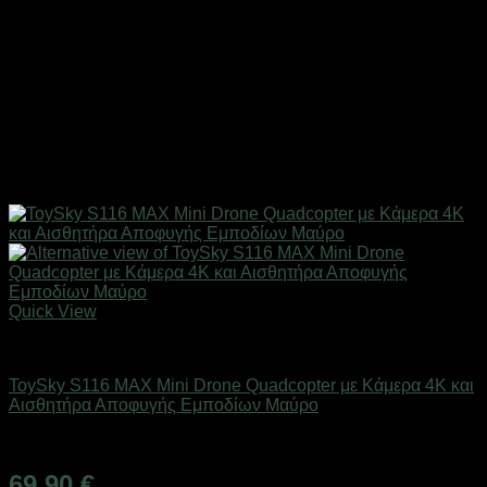
Quick View
Drones / Τηλεκατευθυνόμενα
ToySky S116 MAX Mini Drone Quadcopter με Kάμερα 4K και
Αισθητήρα Αποφυγής Εμποδίων Μαύρο
Άμεσα Διαθέσιμο
69,90
€