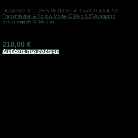
Drones / Τηλεκατευθυνόμενα
Drayven S-X1 – GPS 4K Drone με 3-Axis Gimbal, 5G
Transmission & Follow Mode (Οθόνη 5.6″/Αυτόματη
Επιστροφή/EIS) Μαύρο
Άμεσα Διαθέσιμο
218,00
€
Διαβάστε περισσότερα