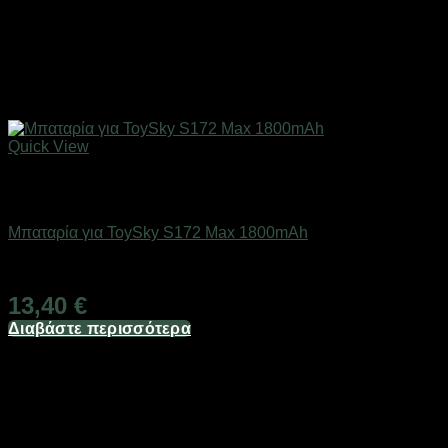
Quick View
Εξαντλημένο
Drones / Τηλεκατευθυνόμενα
Μπαταρία για ToySky S172 Max 1800mAh
Διαθέσιμο
13,40
€
Διαβάστε περισσότερα