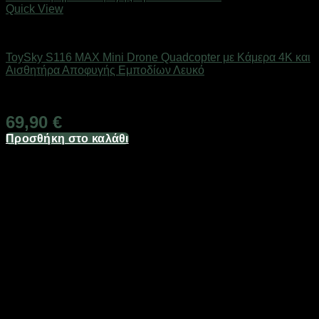
Quick View
Drones / Τηλεκατευθυνόμενα
ToySky S116 MAX Mini Drone Quadcopter με Kάμερα 4K και
Αισθητήρα Αποφυγής Εμποδίων Λευκό
Άμεσα Διαθέσιμο
69,90
€
Προσθήκη στο καλάθι