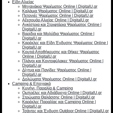
Είδη Αλιείας
Μηχανάκια Ψαρέματος Online | DigitalU.gr
Καλάμια Ψαρέματος Online | DigitalU.gr
Πετονιές Ψαρέματος Online | DigitalU.gr
Αξεσουάρ Αλιείας Online | DigitalU.gr
Αγκίστρια και Στριφτάρια Ψαρέματος Online |
DigitalU.gr
Βαρίδια και Μολύβια Ψαρέματος Online |
DigitalU.gr
Καρέκλες και Είδη Ένδυσης Ψαρέματος Online |
DigitalU.gr
Κουτιά Αποθήκευσης και Θήκες Ψαρέματος
Online | DigitalU.gr
Πλάνοι και Κοντοφύλακες Ψαρέματος Online |
DigitalU.gr
Δίχτυα και Παγίδες Ψαρέματος Online |
DigitalU.gr
Δολώματα Ψαρέματος Online | DigitalU.gr
Camping & Εποχιακά
Κυνήγι, Παραλία & Camping
Ομπρέλες και Αδιάβροχα Online | DigitalU.gr
Στρώματα Θαλάσσης Online | DigitalU.gr
Καρέκλες Παραλίας και Camping Online |
DigitalU.gr
Τσάντες και Ένδυση Outdoor Online | DigitalU.gr