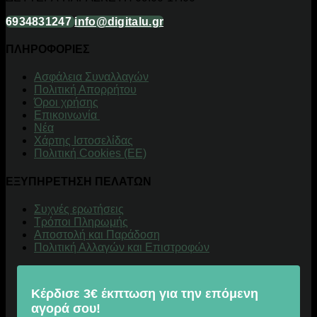
6934831247
info@digitalu.gr
ΠΛΗΡΟΦΟΡΙΕΣ
Aσφάλεια Συναλλαγών
Πολιτική Απορρήτου
Όροι χρήσης
Επικοινωνία
Νέα
Χάρτης Ιστοσελίδας
Πολιτική Cookies (ΕΕ)
ΕΞΥΠΗΡΕΤΗΣΗ ΠΕΛΑΤΩΝ
Συχνές ερωτήσεις
Τρόποι Πληρωμής
Αποστολή και Παράδοση
Πολιτική Αλλαγών και Επιστροφών
Κέρδισε 3€ έκπτωση για την επόμενη
αγορά σου!