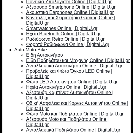
Ποντίκια Υπολογιστή Online | DigitalU.gr
Αξεσουάρ Smartphone Online | DigitalU.gr
Ακουστικά Earphones Online | DigitalU.gr
Κονσόλες και Χειριστήρια Gaming Online |
DigitalU.gr
Smartwatches Online | DigitalU.gr
Ηχεία Bluetooth Online | DigitalU.gr
Ραδιόφωνα Retro Online | DigitalU.gr
Φορητά Ραδιόφωνα Online | DigitalU.gr
Auto-Moto-Bike
Είδη Αυτοκινήτου
Είδη Ποδηλάτου και Μηχανής Online | DigitalU.gr
Ανταλλακτικά Αυτοκινήτου Online | DigitalU.gr
Προβολείς και Φώτα Όγκου LED Online |
DigitalU.gr
Φώτα LED Αυτοκινήτου Online | DigitalU.gr
Ηχεία Αυτοκινήτου Online | DigitalU.gr
Αξεσουάρ Καμπίνας Αυτοκινήτου Online |
DigitalU.gr
Οδική Ασφάλεια και Κόρνες Αυτοκινήτου Online |
DigitalU.gr
Φώτα Moto και Ποδηλάτου Online | DigitalU.gr
Αξεσουάρ Moto και Ποδηλάτου Online |
DigitalU.gr
Ανταλλακτικά Ποδηλάτου Online | DigitalU.gr