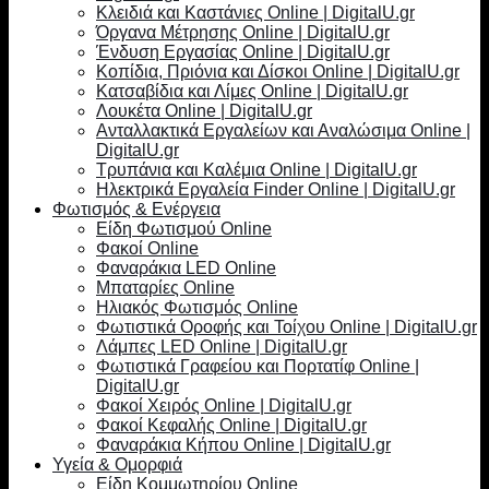
Κλειδιά και Καστάνιες Online | DigitalU.gr
Όργανα Μέτρησης Online | DigitalU.gr
Ένδυση Εργασίας Online | DigitalU.gr
Κοπίδια, Πριόνια και Δίσκοι Online | DigitalU.gr
Κατσαβίδια και Λίμες Online | DigitalU.gr
Λουκέτα Online | DigitalU.gr
Ανταλλακτικά Εργαλείων και Αναλώσιμα Online |
DigitalU.gr
Τρυπάνια και Καλέμια Online | DigitalU.gr
Ηλεκτρικά Εργαλεία Finder Online | DigitalU.gr
Φωτισμός & Ενέργεια
Είδη Φωτισμού Online
Φακοί Online
Φαναράκια LED Online
Μπαταρίες Online
Ηλιακός Φωτισμός Online
Φωτιστικά Οροφής και Τοίχου Online | DigitalU.gr
Λάμπες LED Online | DigitalU.gr
Φωτιστικά Γραφείου και Πορτατίφ Online |
DigitalU.gr
Φακοί Χειρός Online | DigitalU.gr
Φακοί Κεφαλής Online | DigitalU.gr
Φαναράκια Κήπου Online | DigitalU.gr
Υγεία & Ομορφιά
Είδη Κομμωτηρίου Online