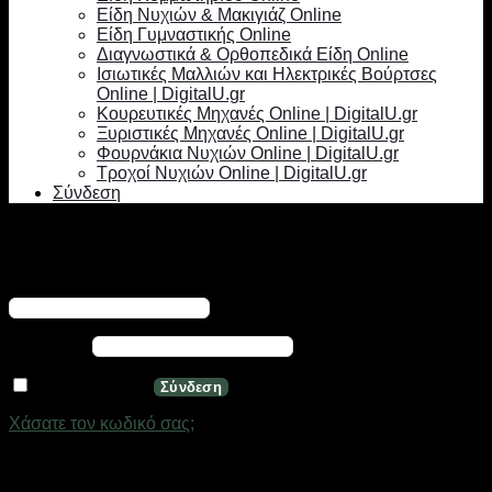
Είδη Νυχιών & Μακιγιάζ Online
Είδη Γυμναστικής Online
Διαγνωστικά & Ορθοπεδικά Είδη Online
Ισιωτικές Μαλλιών και Ηλεκτρικές Βούρτσες
Online | DigitalU.gr
Κουρευτικές Μηχανές Online | DigitalU.gr
Ξυριστικές Μηχανές Online | DigitalU.gr
Φουρνάκια Νυχιών Online | DigitalU.gr
Τροχοί Νυχιών Online | DigitalU.gr
Σύνδεση
Σύνδεση
Απαιτείται
Όνομα χρήστη ή διεύθυνση email
*
Απαιτείται
Κωδικός
*
Να με θυμάσαι
Σύνδεση
Χάσατε τον κωδικό σας;
Εγγραφή