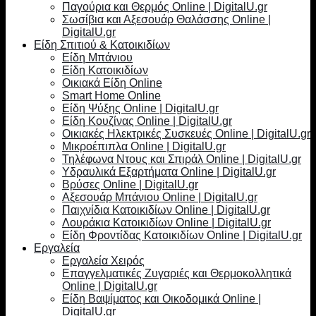
Παγούρια και Θερμός Online | DigitalU.gr
Σωσίβια και Αξεσουάρ Θαλάσσης Online |
DigitalU.gr
Είδη Σπιτιού & Κατοικιδίων
Είδη Μπάνιου
Είδη Κατοικιδίων
Οικιακά Είδη Online
Smart Home Online
Είδη Ψύξης Online | DigitalU.gr
Είδη Κουζίνας Online | DigitalU.gr
Οικιακές Ηλεκτρικές Συσκευές Online | DigitalU.gr
Μικροέπιπλα Online | DigitalU.gr
Τηλέφωνα Ντους και Σπιράλ Online | DigitalU.gr
Υδραυλικά Εξαρτήματα Online | DigitalU.gr
Βρύσες Online | DigitalU.gr
Αξεσουάρ Μπάνιου Online | DigitalU.gr
Παιχνίδια Κατοικιδίων Online | DigitalU.gr
Λουράκια Κατοικιδίων Online | DigitalU.gr
Είδη Φροντίδας Κατοικιδίων Online | DigitalU.gr
Εργαλεία
Εργαλεία Χειρός
Επαγγελματικές Ζυγαριές και Θερμοκολλητικά
Online | DigitalU.gr
Είδη Βαψίματος και Οικοδομικά Online |
DigitalU.gr