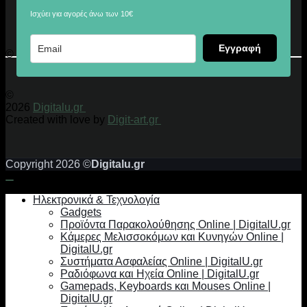
Ισχύει για αγορές άνω των 10€
Εγγραφή
© 2026 Digitalu.gr
©
2026
Digitalu.gr
Created with love by
Digit-art.gr
Copyright 2026 ©
Digitalu.gr
Ηλεκτρονικά & Τεχνολογία
Gadgets
Προϊόντα Παρακολούθησης Online | DigitalU.gr
Κάμερες Μελισσοκόμων και Κυνηγών Online |
DigitalU.gr
Συστήματα Ασφαλείας Online | DigitalU.gr
Ραδιόφωνα και Ηχεία Online | DigitalU.gr
Gamepads, Keyboards και Mouses Online |
DigitalU.gr