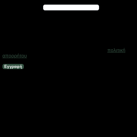
Απαιτείται
Διεύθυνση email
*
Ένας σύνδεσμος για να ορίσετε νέο κωδικό πρόσβασης θα
σταλεί στη διεύθυνση email σας
Τα προσωπικά σας δεδομένα θα χρησιμοποιηθούν για την
υποστήριξη της εμπειρίας σας σε ολόκληρο τον ιστότοπο, για
τη διαχείριση της πρόσβασης στο λογαριασμό σας και για
άλλους σκοπούς που περιγράφονται στη σελίδα
πολιτική
απορρήτου
.
Εγγραφή