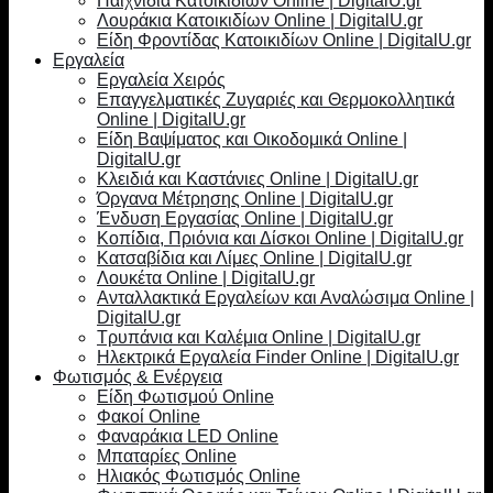
Παιχνίδια Κατοικιδίων Online | DigitalU.gr
Λουράκια Κατοικιδίων Online | DigitalU.gr
Είδη Φροντίδας Κατοικιδίων Online | DigitalU.gr
Εργαλεία
Εργαλεία Χειρός
Επαγγελματικές Ζυγαριές και Θερμοκολλητικά
Online | DigitalU.gr
Είδη Βαψίματος και Οικοδομικά Online |
DigitalU.gr
Κλειδιά και Καστάνιες Online | DigitalU.gr
Όργανα Μέτρησης Online | DigitalU.gr
Ένδυση Εργασίας Online | DigitalU.gr
Κοπίδια, Πριόνια και Δίσκοι Online | DigitalU.gr
Κατσαβίδια και Λίμες Online | DigitalU.gr
Λουκέτα Online | DigitalU.gr
Ανταλλακτικά Εργαλείων και Αναλώσιμα Online |
DigitalU.gr
Τρυπάνια και Καλέμια Online | DigitalU.gr
Ηλεκτρικά Εργαλεία Finder Online | DigitalU.gr
Φωτισμός & Ενέργεια
Είδη Φωτισμού Online
Φακοί Online
Φαναράκια LED Online
Μπαταρίες Online
Ηλιακός Φωτισμός Online