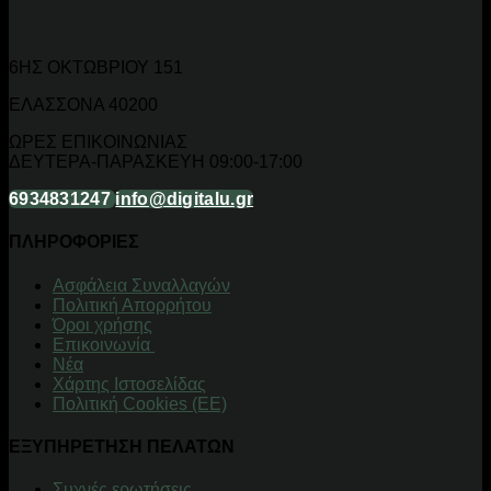
6ΗΣ ΟΚΤΩΒΡΙΟΥ 151
ΕΛΑΣΣΟΝΑ 40200
ΩΡΕΣ ΕΠΙΚΟΙΝΩΝΙΑΣ
ΔΕΥΤΕΡΑ-ΠΑΡΑΣΚΕΥΗ 09:00-17:00
6934831247
info@digitalu.gr
ΠΛΗΡΟΦΟΡΙΕΣ
Aσφάλεια Συναλλαγών
Πολιτική Απορρήτου
Όροι χρήσης
Επικοινωνία
Νέα
Χάρτης Ιστοσελίδας
Πολιτική Cookies (ΕΕ)
ΕΞΥΠΗΡΕΤΗΣΗ ΠΕΛΑΤΩΝ
Συχνές ερωτήσεις