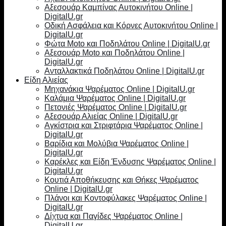
Αξεσουάρ Καμπίνας Αυτοκινήτου Online |
DigitalU.gr
Οδική Ασφάλεια και Κόρνες Αυτοκινήτου Online |
DigitalU.gr
Φώτα Moto και Ποδηλάτου Online | DigitalU.gr
Αξεσουάρ Moto και Ποδηλάτου Online |
DigitalU.gr
Ανταλλακτικά Ποδηλάτου Online | DigitalU.gr
Είδη Αλιείας
Μηχανάκια Ψαρέματος Online | DigitalU.gr
Καλάμια Ψαρέματος Online | DigitalU.gr
Πετονιές Ψαρέματος Online | DigitalU.gr
Αξεσουάρ Αλιείας Online | DigitalU.gr
Αγκίστρια και Στριφτάρια Ψαρέματος Online |
DigitalU.gr
Βαρίδια και Μολύβια Ψαρέματος Online |
DigitalU.gr
Καρέκλες και Είδη Ένδυσης Ψαρέματος Online |
DigitalU.gr
Κουτιά Αποθήκευσης και Θήκες Ψαρέματος
Online | DigitalU.gr
Πλάνοι και Κοντοφύλακες Ψαρέματος Online |
DigitalU.gr
Δίχτυα και Παγίδες Ψαρέματος Online |
DigitalU.gr