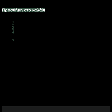
1,49
€
Προσθήκη στο καλάθι
1
2
3
4
…
7
Δολώματα Ψαρέματος Online
Μεγάλη επιλογή
δολωμάτων ψαρέματος
για κάθε τεχνική.
Τεχνητά, φυσικά και ζωντανά δολώματα για κάθε είδος
ψαριού.
Δολώματα για Κάθε Είδος Ψαρέματος
Σκουλήκια, καλαμαράκια, γαρίδες, κέφαλοι, twitching baits και
σκληρά δολώματα. Επιλέξτε το κατάλληλο δόλωμα.