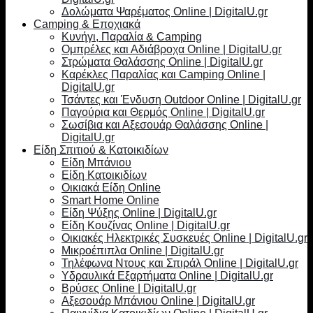
Δολώματα Ψαρέματος Online | DigitalU.gr
Camping & Εποχιακά
Κυνήγι, Παραλία & Camping
Ομπρέλες και Αδιάβροχα Online | DigitalU.gr
Στρώματα Θαλάσσης Online | DigitalU.gr
Καρέκλες Παραλίας και Camping Online |
DigitalU.gr
Τσάντες και Ένδυση Outdoor Online | DigitalU.gr
Παγούρια και Θερμός Online | DigitalU.gr
Σωσίβια και Αξεσουάρ Θαλάσσης Online |
DigitalU.gr
Είδη Σπιτιού & Κατοικιδίων
Είδη Μπάνιου
Είδη Κατοικιδίων
Οικιακά Είδη Online
Smart Home Online
Είδη Ψύξης Online | DigitalU.gr
Είδη Κουζίνας Online | DigitalU.gr
Οικιακές Ηλεκτρικές Συσκευές Online | DigitalU.gr
Μικροέπιπλα Online | DigitalU.gr
Τηλέφωνα Ντους και Σπιράλ Online | DigitalU.gr
Υδραυλικά Εξαρτήματα Online | DigitalU.gr
Βρύσες Online | DigitalU.gr
Αξεσουάρ Μπάνιου Online | DigitalU.gr