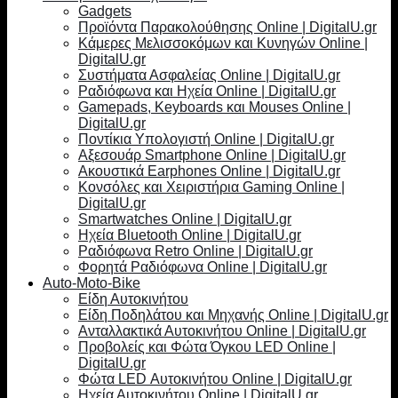
Gadgets
Προϊόντα Παρακολούθησης Online | DigitalU.gr
Κάμερες Μελισσοκόμων και Κυνηγών Online |
DigitalU.gr
Συστήματα Ασφαλείας Online | DigitalU.gr
Ραδιόφωνα και Ηχεία Online | DigitalU.gr
Gamepads, Keyboards και Mouses Online |
DigitalU.gr
Ποντίκια Υπολογιστή Online | DigitalU.gr
Αξεσουάρ Smartphone Online | DigitalU.gr
Ακουστικά Earphones Online | DigitalU.gr
Κονσόλες και Χειριστήρια Gaming Online |
DigitalU.gr
Smartwatches Online | DigitalU.gr
Ηχεία Bluetooth Online | DigitalU.gr
Ραδιόφωνα Retro Online | DigitalU.gr
Φορητά Ραδιόφωνα Online | DigitalU.gr
Auto-Moto-Bike
Είδη Αυτοκινήτου
Είδη Ποδηλάτου και Μηχανής Online | DigitalU.gr
Ανταλλακτικά Αυτοκινήτου Online | DigitalU.gr
Προβολείς και Φώτα Όγκου LED Online |
DigitalU.gr
Φώτα LED Αυτοκινήτου Online | DigitalU.gr
Ηχεία Αυτοκινήτου Online | DigitalU.gr