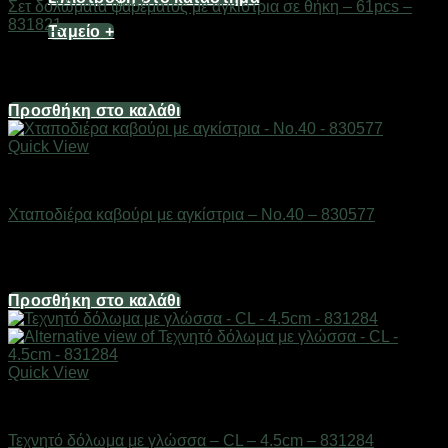
Σετ δολώματα ψαρέματος με αγκίστρια σε θήκη – 61pcs –
831821
Ταμείο
+
Διαθέσιμο από 1-3 ημέρες
6,20
€
Προσθήκη στο καλάθι
Quick View
Δολώματα
Χταποδιέρα καβούρι με αγκίστρια – No.40 – 830577
Διαθέσιμο από 1-3 ημέρες
6,20
€
Προσθήκη στο καλάθι
Quick View
Δολώματα
Τεχνητό δόλωμα με γλώσσα – CL – 4.5cm – 831284