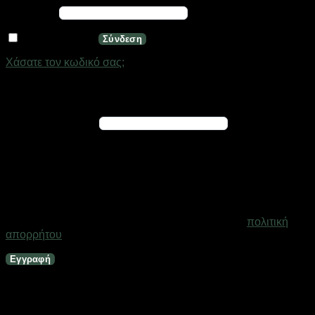
Απαιτείται
Κωδικός
*
Να με θυμάσαι
Σύνδεση
Χάσατε τον κωδικό σας;
Εγγραφή
Απαιτείται
Διεύθυνση email
*
Ένας σύνδεσμος για να ορίσετε νέο κωδικό πρόσβασης θα
σταλεί στη διεύθυνση email σας
Τα προσωπικά σας δεδομένα θα χρησιμοποιηθούν για την
υποστήριξη της εμπειρίας σας σε ολόκληρο τον ιστότοπο, για
τη διαχείριση της πρόσβασης στο λογαριασμό σας και για
άλλους σκοπούς που περιγράφονται στη σελίδα
πολιτική
απορρήτου
.
Εγγραφή