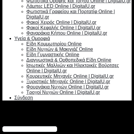
Φωτιστικά Οροφής και Τοίχου Online | DigitalU.gr
Λάμπες LED Online | DigitalU.gr
Φωτιστικά Γραφείου και Πορτατίφ Online |
DigitalU.gr
Φακοί Χειρός Online | DigitalU.gr
Φακοί Κεφαλής Online | DigitalU.gr
Φαναράκια Κήπου Online | DigitalU.gr
Υγεία & Ομορφιά
Είδη Κομμωτηρίου Online
Είδη Νυχιών & Μακιγιάζ Online
Είδη Γυμναστικής Online
Διαγνωστικά & Ορθοπεδικά Είδη Online
Ισιωτικές Μαλλιών και Ηλεκτρικές Βούρτσες
Online | DigitalU.gr
Κουρευτικές Μηχανές Online | DigitalU.gr
Ξυριστικές Μηχανές Online | DigitalU.gr
Φουρνάκια Νυχιών Online | DigitalU.gr
Τροχοί Νυχιών Online | DigitalU.gr
Σύνδεση
Σύνδεση
Απαιτείται
Όνομα χρήστη ή διεύθυνση email
*