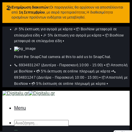
🏖️
Ενημέρωση διακοπών:
Οι παραγγελίες θα αρχίσουν να αποστέλλονται
από
1η Σεπτεμβρίου
, με σειρά προτεραιότητας.Η διαθεσιμότητα
ορισμένων προϊόντων ενδέχεται να μεταβληθεί.
Μετάβαση
🎉 5% έκπτωση για αγορά με κάρτα
•
📦 BoxNow μεταφορά σε
στο
περιεχόμενο
επιλεγμένα είδη
•
🎉 5% έκπτωση για αγορά με κάρτα
•
📦 BoxNow
μεταφορά σε επιλεγμένα είδη
•
Point the SnapChat camera at this to add us to SnapChat.
📞 6934831247 (Δευτέρα - Παρασκευή 10:00 - 15:00)
•
📦 Αποστολή
με BoxNow
•
💳 5% έκπτωση σε online πληρωμή με κάρτα
•
📞
6934831247 (Δευτέρα - Παρασκευή 10:00 - 15:00)
•
📦 Αποστολή με
BoxNow
•
💳 5% έκπτωση σε online πληρωμή με κάρτα
•
Menu
Αναζήτηση
για: