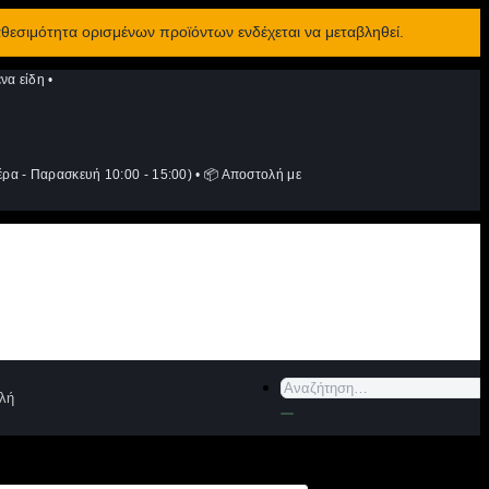
αθεσιμότητα ορισμένων προϊόντων ενδέχεται να μεταβληθεί.
να είδη
•
ρα - Παρασκευή 10:00 - 15:00)
•
📦 Αποστολή με
Αναζήτηση
λή
για: