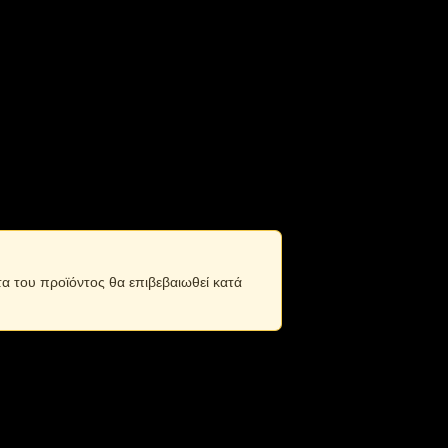
 COB.
και ως Powerbank.
τα του προϊόντος θα επιβεβαιωθεί κατά