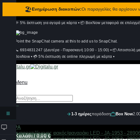
🏖️
Ενημέρωση διακοπών:
Οι παραγγελίες θα αρχίσουν
Μετάβαση
🎉 5% έκπτωση για αγορά με κάρτα
•
📦 BoxNow μεταφορά σε επιλεγμέ
στο
περιεχόμενο
Point the SnapChat camera at this to add us to SnapChat.
📞 6934831247 (Δευτέρα - Παρασκευή 10:00 - 15:00)
•
📦 Αποστολή μ
BoxNow
•
💳 5% έκπτωση σε online πληρωμή με κάρτα
•
Menu
Αναζήτηση
για:
1-3 ημέρες
παράδοση
Box Now
2.0
Σύνδεση
ΦΙΛΤΡΑ
Καλάθι /
0,00
€