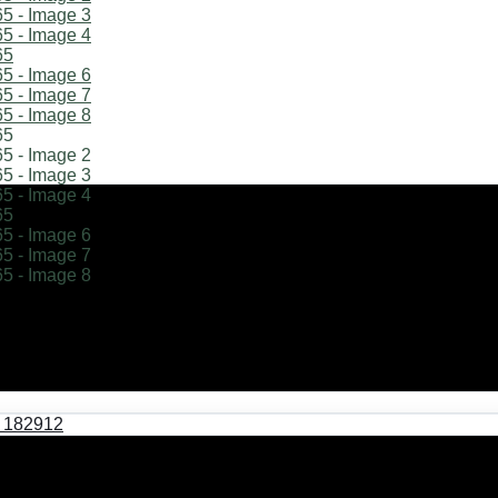
αναράκι LED – JA-1953 – 28