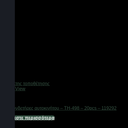
Quick View
Gadgets
Σετ συνδετήρες αυτοκινήτου – TH-498 – 20pcs – 119292
Διαβάστε περισσότερα