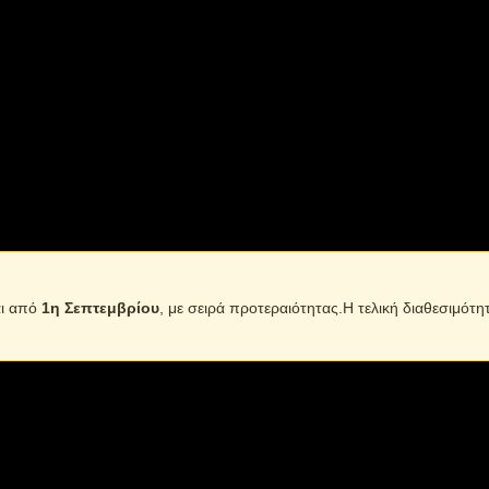
 – JA-1953, με κεντρικό μπροστινό φακό και πλαϊνούς φακούς
ς ενώ διαθέτει θύρα USB με την οποία μπορεί να λειτουργήσει 
ενο – Αποστολή κατόπιν διαθεσιμότητας.
αι από
1η Σεπτεμβρίου
, με σειρά προτεραιότητας.Η τελική διαθεσιμότη