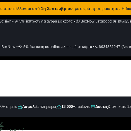
 να αποστέλλονται από
1η Σεπτεμβρίου
, με σειρά προτεραιότητας.Η δι
να είδη
•
🎉 5% έκπτωση για αγορά με κάρτα
•
📦 BoxNow μεταφορά σε επιλεγμέ
ε BoxNow
•
💳 5% έκπτωση σε online πληρωμή με κάρτα
•
📞 6934831247 (Δευτέ
00+ σημεία
Ασφαλείς
πληρωμές
13.000+
προϊόντα
Δόσεις
& αντικαταβο