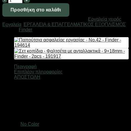
ηλεκτροκόλλησης
-
Προσθήκη στο καλάθι
Grip
Κωδικός προϊόντος:
190500
Κατηγορίες:
Eργαλεία χειρός
,
τύπου
Εργαλεία
,
ΕΡΓΑΛΕΙΑ & ΕΠΑΓΓΕΛΜΑΤΙΚΟΣ ΕΞΟΠΛΙΣΜΟΣ
C
Μάρκα:
Finder
-
280mm/11"
-
Finder
-
190500
ποσότητα
Περιγραφή
Επιπλέον πληροφορίες
ΑΠΟΣΤΟΛΗ
Μέγεθος: 280mm/11”
Hardness: 40-48HRC
Κατασκευασμένο από ανοξείδωτο ατσάλι.
Βάρος
1 κ.
Χρώμα
No Color