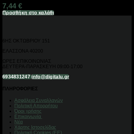
7,44
€
Προσθήκη στο καλάθι
6ΗΣ ΟΚΤΩΒΡΙΟΥ 151
ΕΛΑΣΣΟΝΑ 40200
ΩΡΕΣ ΕΠΙΚΟΙΝΩΝΙΑΣ
ΔΕΥΤΕΡΑ-ΠΑΡΑΣΚΕΥΗ 09:00-17:00
6934831247
info@digitalu.gr
ΠΛΗΡΟΦΟΡΙΕΣ
Aσφάλεια Συναλλαγών
Πολιτική Απορρήτου
Όροι χρήσης
Επικοινωνία
Νέα
Χάρτης Ιστοσελίδας
Πολιτική Cookies (ΕΕ)