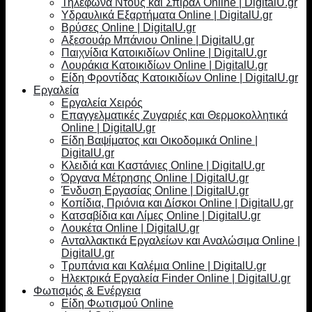
Τηλέφωνα Ντους και Σπιράλ Online | DigitalU.gr
Υδραυλικά Εξαρτήματα Online | DigitalU.gr
Βρύσες Online | DigitalU.gr
Αξεσουάρ Μπάνιου Online | DigitalU.gr
Παιχνίδια Κατοικιδίων Online | DigitalU.gr
Λουράκια Κατοικιδίων Online | DigitalU.gr
Είδη Φροντίδας Κατοικιδίων Online | DigitalU.gr
Εργαλεία
Εργαλεία Χειρός
Επαγγελματικές Ζυγαριές και Θερμοκολλητικά
Online | DigitalU.gr
Είδη Βαψίματος και Οικοδομικά Online |
DigitalU.gr
Κλειδιά και Καστάνιες Online | DigitalU.gr
Όργανα Μέτρησης Online | DigitalU.gr
Ένδυση Εργασίας Online | DigitalU.gr
Κοπίδια, Πριόνια και Δίσκοι Online | DigitalU.gr
Κατσαβίδια και Λίμες Online | DigitalU.gr
Λουκέτα Online | DigitalU.gr
Ανταλλακτικά Εργαλείων και Αναλώσιμα Online |
DigitalU.gr
Τρυπάνια και Καλέμια Online | DigitalU.gr
Ηλεκτρικά Εργαλεία Finder Online | DigitalU.gr
Φωτισμός & Ενέργεια
Είδη Φωτισμού Online