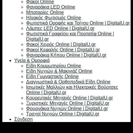
Φακοί Online
Φαναράκια LED Online
Μπαταρίες Online
Ηλιακός Φωτισμός Online
Φωτιστικά Οροφής και Τοίχου Online | DigitalU.gr
Λάμπες LED Online | DigitalU.gr
Φωτιστικά Γραφείου και Πορτατίφ Online |
DigitalU.gr
Φακοί Χειρός Online | DigitalU.gr
Φακοί Κεφαλής Online | DigitalU.gr
Φαναράκια Κήπου Online | DigitalU.gr
Υγεία & Ομορφιά
Είδη Κομμωτηρίου Online
Είδη Νυχιών & Μακιγιάζ Online
Είδη Γυμναστικής Online
Διαγνωστικά & Ορθοπεδικά Είδη Online
Ισιωτικές Μαλλιών και Ηλεκτρικές Βούρτσες
Online | DigitalU.gr
Κουρευτικές Μηχανές Online | DigitalU.gr
Ξυριστικές Μηχανές Online | DigitalU.gr
Φουρνάκια Νυχιών Online | DigitalU.gr
Τροχοί Νυχιών Online | DigitalU.gr
Σύνδεση
Σύνδεση