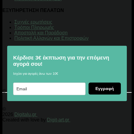
ΕΞΥΠΗΡΕΤΗΣΗ ΠΕΛΑΤΩΝ
Συχνές ερωτήσεις
Τρόποι Πληρωμής
Αποστολή και Παράδοση
Πολιτική Αλλαγών και Επιστροφών
Κέρδισε 3€ έκπτωση για την επόμενη
αγορά σου!
Ισχύει για αγορές άνω των 10€
Εγγραφή
© 2026 Digitalu.gr
©
2026
Digitalu.gr
Created with love by
Digit-art.gr