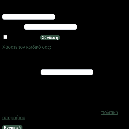
Απαιτείται
Όνομα χρήστη ή διεύθυνση email
*
Απαιτείται
Κωδικός
*
Να με θυμάσαι
Σύνδεση
Χάσατε τον κωδικό σας;
Εγγραφή
Απαιτείται
Διεύθυνση email
*
Ένας σύνδεσμος για να ορίσετε νέο κωδικό πρόσβασης θα
σταλεί στη διεύθυνση email σας
Τα προσωπικά σας δεδομένα θα χρησιμοποιηθούν για την
υποστήριξη της εμπειρίας σας σε ολόκληρο τον ιστότοπο, για
τη διαχείριση της πρόσβασης στο λογαριασμό σας και για
άλλους σκοπούς που περιγράφονται στη σελίδα
πολιτική
απορρήτου
.
Εγγραφή