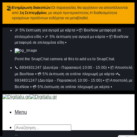
🏖️
Ενημέρωση διακοπών:
Οι παραγγελίες θα αρχίσουν να αποστέλλονται
από
1η Σεπτεμβρίου
, με σειρά προτεραιότητας.Η διαθεσιμότητα
ορισμένων προϊόντων ενδέχεται να μεταβληθεί.
Μετάβαση
🎉 5% έκπτωση για αγορά με κάρτα
•
📦 BoxNow μεταφορά σε
στο
περιεχόμενο
επιλεγμένα είδη
•
🎉 5% έκπτωση για αγορά με κάρτα
•
📦 BoxNow
μεταφορά σε επιλεγμένα είδη
•
Point the SnapChat camera at this to add us to SnapChat.
📞 6934831247 (Δευτέρα - Παρασκευή 10:00 - 15:00)
•
📦 Αποστολή
με BoxNow
•
💳 5% έκπτωση σε online πληρωμή με κάρτα
•
📞
6934831247 (Δευτέρα - Παρασκευή 10:00 - 15:00)
•
📦 Αποστολή με
BoxNow
•
💳 5% έκπτωση σε online πληρωμή με κάρτα
•
Menu
Αναζήτηση
για: