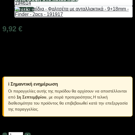
Ταμείο
+
9,92
€
Διαθέσιμο από 1-3 ημέρες
Μέγεθος: 280mm/11”
Hardness: 40-48HRC
Κατασκευασμένο από ανοξείδωτο ατσάλι.
ℹ️ Σημαντική ενημέρωση
Οι παραγγελίες αυτής της περιόδου θα αρχίσουν να αποστέλλονται
από
1η Σεπτεμβρίου
, με σειρά προτεραιότητας.Η τελική
διαθεσιμότητα του προϊόντος θα επιβεβαιωθεί κατά την επεξεργασία
της παραγγελίας.
Σε απόθεμα
Σφιγκτήρας