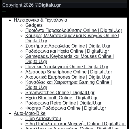
Copyright 2026 ©
Digitalu.gr
Ηλεκτρονικά & Τεχνολογία
Gadgets
Προϊόντα Παρακολούθησης Online | DigitalU.gr
Κάμερες Μελισσοκόμων και Κυνηγών Online |
DigitalU.gr
Συστήματα Ασφαλείας Online | DigitalU.gr
Ραδιόφωνα και Ηχεία Online | DigitalU.gr
Gamepads, Keyboards και Mouses Online |
DigitalU.gr
Ποντίκια Υπολογιστή Online | DigitalU.gr
Αξεσουάρ Smartphone Online | DigitalU.gr
Ακουστικά Earphones Online | DigitalU.gr
Κονσόλες και Χειριστήρια Gaming Online |
DigitalU.gr
Smartwatches Online | DigitalU.gr
Ηχεία Bluetooth Online | DigitalU.gr
Ραδιόφωνα Retro Online | DigitalU.gr
Φορητά Ραδιόφωνα Online | DigitalU.gr
Auto-Moto-Bike
Είδη Αυτοκινήτου
Είδη Ποδηλάτου και Μηχανής Online | DigitalU.gr
Ανταλλακτικά Αυτοκινήτου Online | DigitalU.gr