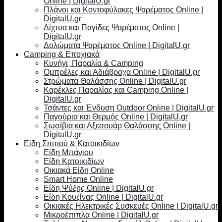
Online | DigitalU.gr
Πλάνοι και Κοντοφύλακες Ψαρέματος Online |
DigitalU.gr
Δίχτυα και Παγίδες Ψαρέματος Online |
DigitalU.gr
Δολώματα Ψαρέματος Online | DigitalU.gr
Camping & Εποχιακά
Κυνήγι, Παραλία & Camping
Ομπρέλες και Αδιάβροχα Online | DigitalU.gr
Στρώματα Θαλάσσης Online | DigitalU.gr
Καρέκλες Παραλίας και Camping Online |
DigitalU.gr
Τσάντες και Ένδυση Outdoor Online | DigitalU.gr
Παγούρια και Θερμός Online | DigitalU.gr
Σωσίβια και Αξεσουάρ Θαλάσσης Online |
DigitalU.gr
Είδη Σπιτιού & Κατοικιδίων
Είδη Μπάνιου
Είδη Κατοικιδίων
Οικιακά Είδη Online
Smart Home Online
Είδη Ψύξης Online | DigitalU.gr
Είδη Κουζίνας Online | DigitalU.gr
Οικιακές Ηλεκτρικές Συσκευές Online | DigitalU.gr
Μικροέπιπλα Online | DigitalU.gr