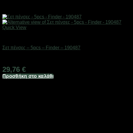
Quick View
Eργαλεία χειρός
Σετ πένσες – 5pcs – Finder – 190487
Διαθέσιμο από 1-3 ημέρες
29,76
€
Προσθήκη στο καλάθι