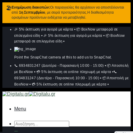
🏖️
Ενημέρωση διακοπών:
Οι παραγγελίες θα αρχίσουν να αποστέλλονται
από
1η Σεπτεμβρίου
, με σειρά προτεραιότητας.Η διαθεσιμότητα
ορισμένων προϊόντων ενδέχεται να μεταβληθεί.
Μετάβαση
🎉 5% έκπτωση για αγορά με κάρτα
•
📦 BoxNow μεταφορά σε
στο
περιεχόμενο
επιλεγμένα είδη
•
🎉 5% έκπτωση για αγορά με κάρτα
•
📦 BoxNow
μεταφορά σε επιλεγμένα είδη
•
Point the SnapChat camera at this to add us to SnapChat.
📞 6934831247 (Δευτέρα - Παρασκευή 10:00 - 15:00)
•
📦 Αποστολή
με BoxNow
•
💳 5% έκπτωση σε online πληρωμή με κάρτα
•
📞
6934831247 (Δευτέρα - Παρασκευή 10:00 - 15:00)
•
📦 Αποστολή με
BoxNow
•
💳 5% έκπτωση σε online πληρωμή με κάρτα
•
Menu
Αναζήτηση
για: